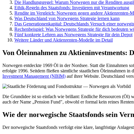
Die Handlungsregel: Warum Norwegen nur die Renditen ausgi
Ethik-Regeln des Staatsfonds: Investieren mit Verantwortung
Rendite im Vergleich: Norwegen gegen andere Aktienrenten-M
Was Deutschland von Norwegens Strategie lernen kann
Das Generationenkapital: Deutschlands Versuch einer norwegi
Rechenbeispiel: Was Norwegens Strategie für dich bedeuten w
Fünf konkrete Lehren aus Norwegens Strategie für dein Depot
Weitere Länder und Aktienrenten-Modelle im Detail
Von Öleinnahmen zu Aktieninvestments: Di
Norwegen entdeckte 1969 Öl in der Nordsee. Statt die Einnahmen sof
erfolgte 1996. Seitdem fließen sämtliche staatlichen Öleinnahmen in
Investment Management (NBIM)
auf ihrer Website. Deutschland ver
Die Grundidee ist so einfach wie brillant: Endliche Ressourcen (Ö
auch der Name „Pension Fund", obwohl er formal kein reines Renten
Wie der norwegische Staatsfonds sein Ver
Der norwegische Staatsfonds verfolgt eine klare, langfristige Anlagest