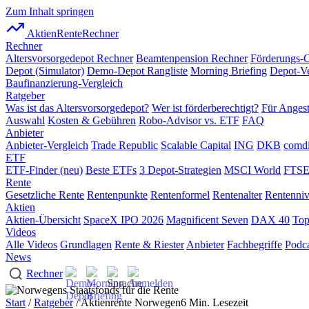
Zum Inhalt springen
AktienRente
Rechner
Rechner
Altersvorsorgedepot Rechner
Beamtenpension Rechner
Förderungs-
Depot (Simulator)
Demo-Depot Rangliste
Morning Briefing
Depot-Ve
Baufinanzierung-Vergleich
Ratgeber
Was ist das Altersvorsorgedepot?
Wer ist förderberechtigt?
Für Angest
Auswahl
Kosten & Gebühren
Robo-Advisor vs. ETF
FAQ
Anbieter
Anbieter-Vergleich
Trade Republic
Scalable Capital
ING
DKB
comdi
ETF
ETF-Finder (neu)
Beste ETFs
3 Depot-Strategien
MSCI World
FTSE
Rente
Gesetzliche Rente
Rentenpunkte
Rentenformel
Rentenalter
Rentenni
Aktien
Aktien-Übersicht
SpaceX IPO 2026
Magnificent Seven
DAX 40
Top
Videos
Alle Videos
Grundlagen
Rente & Riester
Anbieter
Fachbegriffe
Podca
News
Rechner
Start
/
Ratgeber
/ Aktienrente Norwegen
6 Min. Lesezeit