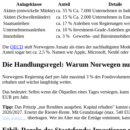
Anlageklasse
Anteil
Details
Aktien (entwickelte Märkte)
ca. 55 %
Ca. 7.000 Unternehmen in Indu
Aktien (Schwellenländer)
ca. 15 %
Ca. 2.000 Unternehmen in Em
Staatsanleihen
ca. 17 %
Anleihen von Regierungen wel
Unternehmensanleihen
ca. 10 %
Investment-Grade-Anleihen gr
Immobilien
ca. 3 %
Gewerbe- und Büroimmobilien
Die
OECD
stuft Norwegens Ansatz als eines der nachhaltigsten Model
Anteil sogar bei ca. 2,5 %. Namen wie Apple, Microsoft, Nestlé ode
Die Handlungsregel: Warum Norwegen nur
Norwegens Regierung darf pro Jahr maximal 3 % des Fondsvolumens f
erhalten und wächst langfristig weiter.
Das bedeutet: Selbst wenn die Ölquellen eines Tages versiegen, ka
EUR pro Jahr.
Tipp:
Das Prinzip „nur Renditen ausgeben, Kapital erhalten" kannst 
2026/2027. Ersetzt die Riester-Rente. Mit Grundzulage (max. 540 E
übertragen. Wer im Alter nur die Erträge entnimmt, kan
Mehr erfahren →
Ethik-Regeln des Staatsfonds: Investieren