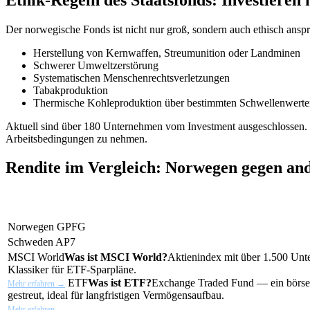
Der norwegische Fonds ist nicht nur groß, sondern auch ethisch ansp
Herstellung von Kernwaffen, Streumunition oder Landminen
Schwerer Umweltzerstörung
Systematischen Menschenrechtsverletzungen
Tabakproduktion
Thermische Kohleproduktion über bestimmten Schwellenwerte
Aktuell sind über 180 Unternehmen vom Investment ausgeschlossen. 
Arbeitsbedingungen zu nehmen.
Rendite im Vergleich: Norwegen gegen an
Norwegen GPFG
Schweden AP7
MSCI World
Was ist MSCI World?
Aktienindex mit über 1.500 Unte
Klassiker für ETF-Sparpläne.
ETF
Was ist ETF?
Exchange Traded Fund — ein börseng
Mehr erfahren →
gestreut, ideal für langfristigen Vermögensaufbau.
Mehr erfahren →