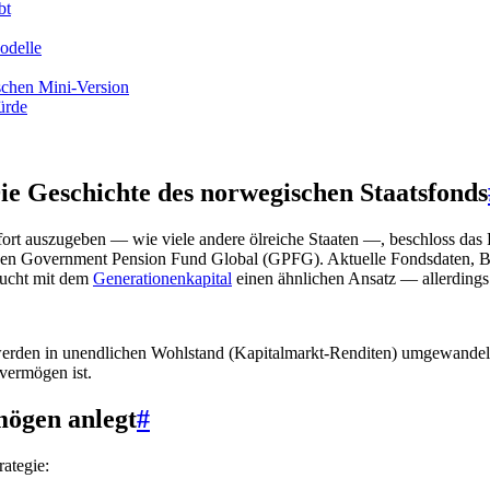
bt
odelle
schen Mini-Version
ürde
e Geschichte des norwegischen Staatsfonds
ort auszugeben — wie viele andere ölreiche Staaten —, beschloss das 
 den Government Pension Fund Global (GPFG). Aktuelle Fondsdaten, Bet
sucht mit dem
Generationenkapital
einen ähnlichen Ansatz — allerdings 
l) werden in unendlichen Wohlstand (Kapitalmarkt-Renditen) umgewand
vermögen ist.
mögen anlegt
#
rategie: