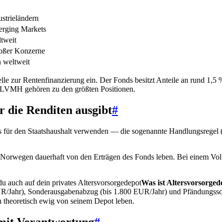
strieländern
erging Markets
tweit
oßer Konzerne
 weltweit
le zur Rentenfinanzierung ein. Der Fonds besitzt Anteile an rund 1,5 
r LVMH gehören zu den größten Positionen.
 die Renditen ausgibt
#
ür den Staatshaushalt verwenden — die sogenannte Handlungsregel (ur
nn Norwegen dauerhaft von den Erträgen des Fonds leben. Bei einem V
du auch auf dein privates
Altersvorsorgedepot
Was ist Altersvorsorged
UR/Jahr), Sonderausgabenabzug (bis 1.800 EUR/Jahr) und Pfändungssc
n theoretisch ewig von seinem Depot leben.
 mit Verantwortung
#