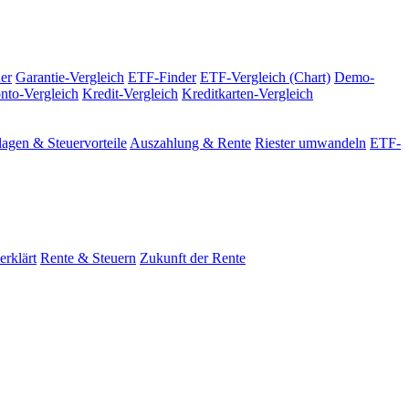
er
Garantie-Vergleich
ETF-Finder
ETF-Vergleich (Chart)
Demo-
nto-Vergleich
Kredit-Vergleich
Kreditkarten-Vergleich
agen & Steuervorteile
Auszahlung & Rente
Riester umwandeln
ETF-
erklärt
Rente & Steuern
Zukunft der Rente