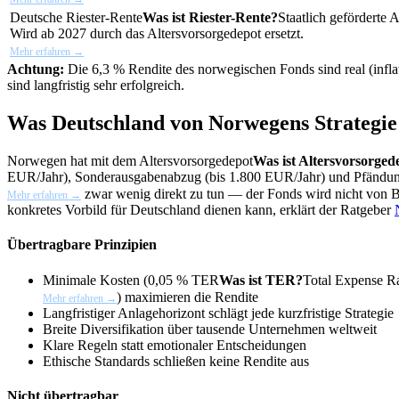
Deutsche
Riester-Rente
Was ist Riester-Rente?
Staatlich geförderte 
Wird ab 2027 durch das Altersvorsorgedepot ersetzt.
Mehr erfahren →
Achtung:
Die 6,3 % Rendite des norwegischen Fonds sind real (inflat
sind langfristig sehr erfolgreich.
Was Deutschland von Norwegens Strategie
Norwegen hat mit dem
Altersvorsorgedepot
Was ist Altersvorsorged
EUR/Jahr), Sonderausgabenabzug (bis 1.800 EUR/Jahr) und Pfändun
zwar wenig direkt zu tun — der Fonds wird nicht von Bür
Mehr erfahren →
konkretes Vorbild für Deutschland dienen kann, erklärt der Ratgeber
Übertragbare Prinzipien
Minimale Kosten (0,05 %
TER
Was ist TER?
Total Expense Ra
) maximieren die Rendite
Mehr erfahren →
Langfristiger Anlagehorizont schlägt jede kurzfristige Strategie
Breite Diversifikation über tausende Unternehmen weltweit
Klare Regeln statt emotionaler Entscheidungen
Ethische Standards schließen keine Rendite aus
Nicht übertragbar