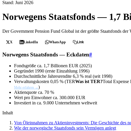
Stand: Juni 2026
Norwegens Staatsfonds — 1,7 Bi
Der Government Pension Fund Global ist der größte Staatsfonds der
X
LinkedIn
WhatsApp
Link
Norwegens Staatsfonds — Eckdaten
#
Fondsgröße
ca. 1,7 Billionen EUR (2025)
Gegründet
1990 (erste Einzahlung 1996)
Durchschnittliche Jahresrendite
6,3 % real (seit 1998)
Verwaltungskosten
0,05 % (
TER
Was ist TER?
Total Expense 
)
Mehr erfahren →
Aktienquote
ca. 70 %
Wert pro Einwohner
ca. 300.000 EUR
Investiert in
ca. 9.000 Unternehmen weltweit
Inhalt
Von Öleinnahmen zu Aktieninvestments: Die Geschichte des n
Wie der norwegische Staatsfonds sein Vermögen anlegt