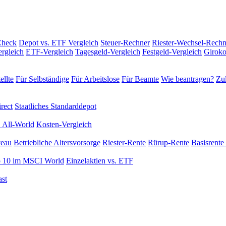
Check
Depot vs. ETF Vergleich
Steuer-Rechner
Riester-Wechsel-Rechn
rgleich
ETF-Vergleich
Tagesgeld-Vergleich
Festgeld-Vergleich
Giroko
ellte
Für Selbständige
Für Arbeitslose
Für Beamte
Wie beantragen?
Zul
rect
Staatliches Standarddepot
 All-World
Kosten-Vergleich
veau
Betriebliche Altersvorsorge
Riester-Rente
Rürup-Rente
Basisrente 
 10 im MSCI World
Einzelaktien vs. ETF
st