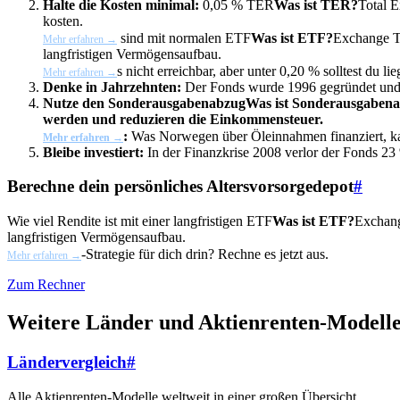
Halte die Kosten minimal:
0,05 %
TER
Was ist TER?
Total 
kosten.
sind mit normalen
ETF
Was ist ETF?
Exchange Tr
Mehr erfahren →
langfristigen Vermögensaufbau.
s nicht erreichbar, aber unter 0,20 % solltest du lie
Mehr erfahren →
Denke in Jahrzehnten:
Der Fonds wurde 1996 gegründet und ha
Nutze den
Sonderausgabenabzug
Was ist Sonderausgaben
werden und reduzieren die Einkommensteuer.
:
Was Norwegen über Öleinnahmen finanziert, ka
Mehr erfahren →
Bleibe investiert:
In der Finanzkrise 2008 verlor der Fonds 23 
Berechne dein persönliches Altersvorsorgedepot
#
Wie viel Rendite ist mit einer langfristigen
ETF
Was ist ETF?
Exchang
langfristigen Vermögensaufbau.
-Strategie für dich drin? Rechne es jetzt aus.
Mehr erfahren →
Zum Rechner
Weitere Länder und Aktienrenten-Modelle
Ländervergleich
#
Alle Aktienrenten-Modelle weltweit in einer großen Übersicht.