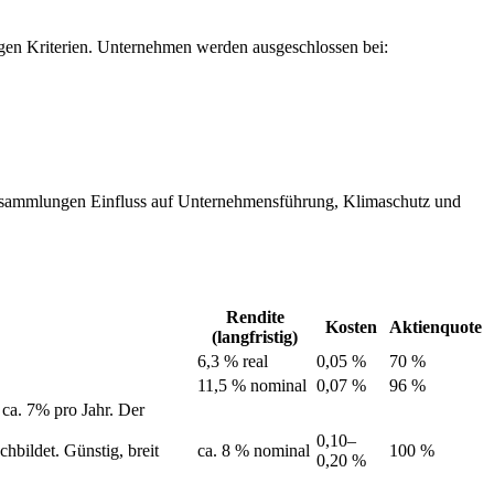
engen Kriterien. Unternehmen werden ausgeschlossen bei:
versammlungen Einfluss auf Unternehmensführung, Klimaschutz und
Rendite
Kosten
Aktienquote
(langfristig)
6,3 % real
0,05 %
70 %
11,5 % nominal
0,07 %
96 %
 ca. 7% pro Jahr. Der
0,10–
bildet. Günstig, breit
ca. 8 % nominal
100 %
0,20 %