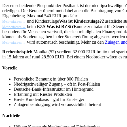
Der entscheidende Pluspunkt der Postbank ist der niedrigschwellige 
erledigen. Der Berater übernimmt dabei auch die Beantragung von
Gr
Eigenbeitrag. Maximal 540 EUR pro Jahr.
und
Kinderzulage
Was ist Kinderzulage?
Zusätzliche s
Mehr erfahren →
beim
BZSt
Was ist BZSt?
Bundeszentralamt für Steuern 
Mehr erfahren →
besonders für Menschen wertvoll, die sich mit digitalen Finanzprod
können als Sonderausgaben in der Steuererklärung abgesetzt werden
wird automatisch bescheinigt. Mehr zu den
Zulagen und
Mehr erfahren →
Rechenbeispiel:
Monika (52) verdient 32.000 EUR brutto und spart
in 15 Jahren auf rund 28.500 EUR. Bei einem Neobroker wären es ru
Vorteile
Persönliche Beratung in über 800 Filialen
Niedrigschwelliger Zugang – oft in Post-Filialen
Deutsche-Bank-Infrastruktur im Hintergrund
Erfahrung mit Riester-Produkten
Breite Kundenbasis – gut für Einsteiger
Zulagenbeantragung wird voraussichtlich betreut
Nachteile
Höhere Kosten als Neobroker und Direktbanken