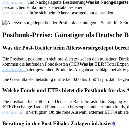
und
Nachgelagerte Besteuerung
Was ist Nachgelagert
Mehr erfahren →
persönlichen Einkommensteuersatz besteuert.
dürfte sich beim Altersvorsorgedepot auszahlen.
Mehr erfahren →
Postbank-Preise: Günstiger als Deutsche B
Was die Post-Tochter beim Altersvorsorgedepot berec
Die Postbank positioniert sich preislich zwischen den günstigen Dire
kommen die laufenden Fondskosten (
TER
Was ist TER?
Total Expen
) der gewählten Produkte. Ausgabeaufschläge bei aktiv 
Mehr erfahren →
Die Gesamtkostenbelastung dürfte bei 0,60 bis 1,50 % pro Jahr liegen
Welche Fonds und ETFs bietet die Postbank für das 
Die Postbank bietet über die Deutsche-Bank-Infrastruktur Zugang zu
ETF?
Exchange Traded Fund — ein börsengehandelter Indexfonds, der 
s verfügbar. Ob die freie Auswahl externer ETF-Anbieter
Mehr erfahren →
Beratung in der Post-Filiale: Zulagen inklusive
#