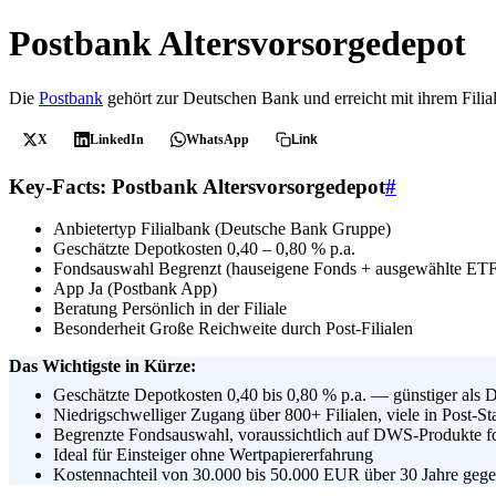
Postbank Altersvorsorgedepot
Die
Postbank
gehört zur Deutschen Bank und erreicht mit ihrem Filia
X
LinkedIn
WhatsApp
Link
Key-Facts: Postbank Altersvorsorgedepot
#
Anbietertyp
Filialbank (Deutsche Bank Gruppe)
Geschätzte Depotkosten
0,40 – 0,80 % p.a.
Fondsauswahl
Begrenzt (hauseigene Fonds + ausgewählte ETF
App
Ja (Postbank App)
Beratung
Persönlich in der Filiale
Besonderheit
Große Reichweite durch Post-Filialen
Das Wichtigste in Kürze:
Geschätzte Depotkosten 0,40 bis 0,80 % p.a. — günstiger als D
Niedrigschwelliger Zugang über 800+ Filialen, viele in Post-St
Begrenzte Fondsauswahl, voraussichtlich auf DWS-Produkte fo
Ideal für Einsteiger ohne Wertpapiererfahrung
Kostennachteil von 30.000 bis 50.000 EUR über 30 Jahre geg