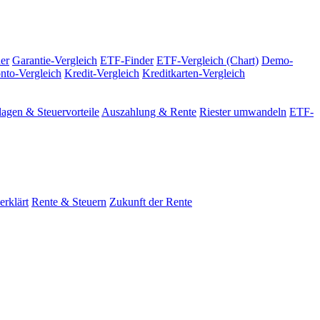
er
Garantie-Vergleich
ETF-Finder
ETF-Vergleich (Chart)
Demo-
nto-Vergleich
Kredit-Vergleich
Kreditkarten-Vergleich
agen & Steuervorteile
Auszahlung & Rente
Riester umwandeln
ETF-
erklärt
Rente & Steuern
Zukunft der Rente