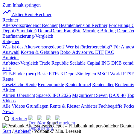
Zum Inhalt springen
AktienRente
Rechner
Rechner
Altersvorsorgedepot Rechner
Beamtenpension Rechner
Förderungs-
Depot (Simulator)
Demo-Depot Rangliste
Morning Briefing
Depot-Ve
Baufinanzierung-Vergleich
Ratgeber
Was ist das Altersvorsorgedepot?
Wer ist förderberechtigt?
Für Angest
Auswahl
Kosten & Gebühren
Robo-Advisor vs. ETF
FAQ
Anbieter
Anbieter-Vergleich
Trade Republic
Scalable Capital
ING
DKB
comdi
ETF
ETF-Finder (neu)
Beste ETFs
3 Depot-Strategien
MSCI World
FTSE
Rente
Gesetzliche Rente
Rentenpunkte
Rentenformel
Rentenalter
Rentenni
Aktien
Aktien-Übersicht
SpaceX IPO 2026
Magnificent Seven
DAX 40
Top
Videos
Alle Videos
Grundlagen
Rente & Riester
Anbieter
Fachbegriffe
Podca
News
Rechner
Start
/
Anbieter
/ Postbank
7 Min. Lesezeit