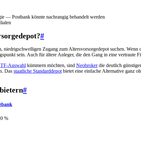
egie — Postbank könnte nachrangig behandelt werden
lialen
rsorgedepot?
#
n, niedrigschwelligen Zugang zum Altersvorsorgedepot suchen. Wenn du 
spunkt sein. Auch für ältere Anleger, die den Gang in eine vertraute Fil
TF-Auswahl
kümmern möchten, sind
Neobroker
die deutlich günstige
n. Das
staatliche Standarddepot
bietet eine einfache Alternative ganz o
bietern
#
zbank
80 %