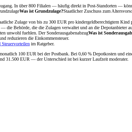
Zugang. In über 800 Filialen — häufig direkt in Post-Standorten — kö
undzulage
Was ist Grundzulage?
Staatlicher Zuschuss zum Altersvor
taatliche Zulage von bis zu 300 EUR pro kindergeldberechtigtem Kind p
— die Behörde, die die Zulagen verwaltet und an die Depotanbieter ausz
ukten unwohl fuehlen. Der
Sonderausgabenabzug
Was ist Sonderausga
 und reduzieren die Einkommensteuer.
 Steuervorteilen
im Ratgeber.
 monatlich 100 EUR bei der Postbank. Bei 0,60 % Depotkosten und 
nd 31.500 EUR — der Unterschied ist bei kurzer Laufzeit moderater.