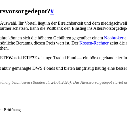
ersvorsorgedepot?
#
swahl. Ihr Vorteil liegt in der Erreichbarkeit und dem niedrigschwell
rtner schätzen, kann die Postbank den Einstieg ins Altersvorsorgedepot
0 Jahre können sich die höheren Gebühren gegenüber einem
Neobroker
a
sönliche Beratung diesen Preis wert ist. Der
Kosten-Rechner
zeigt die
ehen.
ETF
Was ist ETF?
Exchange Traded Fund — ein börsengehandelter Ind
als aktiv gemanagte DWS-Fonds und bieten langfristig häufig eine besse
ändig beschlossen (Bundesrat: 24.04.2026). Das Altersvorsorgedepot startet 
ot-Eröffnung.