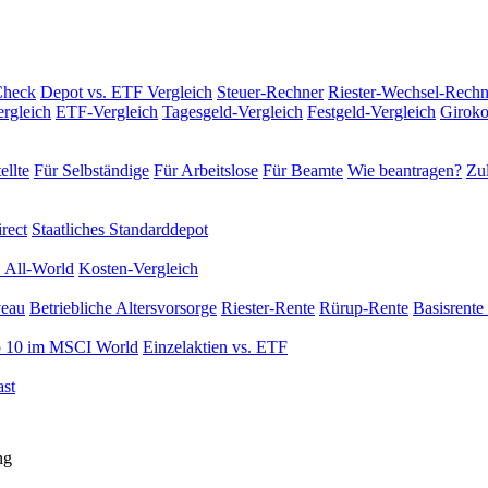
Check
Depot vs. ETF Vergleich
Steuer-Rechner
Riester-Wechsel-Rechn
rgleich
ETF-Vergleich
Tagesgeld-Vergleich
Festgeld-Vergleich
Giroko
ellte
Für Selbständige
Für Arbeitslose
Für Beamte
Wie beantragen?
Zul
rect
Staatliches Standarddepot
 All-World
Kosten-Vergleich
veau
Betriebliche Altersvorsorge
Riester-Rente
Rürup-Rente
Basisrente 
 10 im MSCI World
Einzelaktien vs. ETF
st