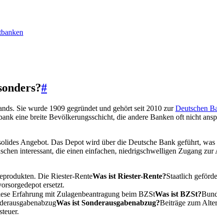
ktbanken
sonders?
#
ands. Sie wurde 1909 gegründet und gehört seit 2010 zur
Deutschen B
tbank eine breite Bevölkerungsschicht, die andere Banken oft nicht ansp
r solides Angebot. Das Depot wird über die Deutsche Bank geführt, was
schen interessant, die einen einfachen, niedrigschwelligen Zugang zur 
geprodukten. Die
Riester-Rente
Was ist Riester-Rente?
Staatlich geförd
orsorgedepot ersetzt.
Diese Erfahrung mit Zulagenbeantragung beim
BZSt
Was ist BZSt?
Bund
derausgabenabzug
Was ist Sonderausgabenabzug?
Beiträge zum Alte
teuer.