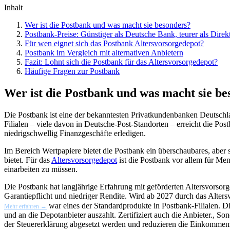
Inhalt
Wer ist die Postbank und was macht sie besonders?
Postbank-Preise: Günstiger als Deutsche Bank, teurer als Dire
Für wen eignet sich das Postbank Altersvorsorgedepot?
Postbank im Vergleich mit alternativen Anbietern
Fazit: Lohnt sich die Postbank für das Altersvorsorgedepot?
Häufige Fragen zur Postbank
Wer ist die Postbank und was macht sie be
Die Postbank ist eine der bekanntesten Privatkundenbanken Deutschl
Filialen – viele davon in Deutsche-Post-Standorten – erreicht die Pos
niedrigschwellig Finanzgeschäfte erledigen.
Im Bereich Wertpapiere bietet die Postbank ein überschaubares, abe
bietet. Für das
Altersvorsorgedepot
ist die Postbank vor allem für Men
einarbeiten zu müssen.
Die Postbank hat langjährige Erfahrung mit geförderten Altersvorsor
Garantiepflicht und niedriger Rendite. Wird ab 2027 durch das Altersv
war eines der Standardprodukte in Postbank-Filialen. 
Mehr erfahren →
und an die Depotanbieter auszahlt. Zertifiziert auch die Anbieter.
,
Son
der Steuererklärung abgesetzt werden und reduzieren die Einkommens