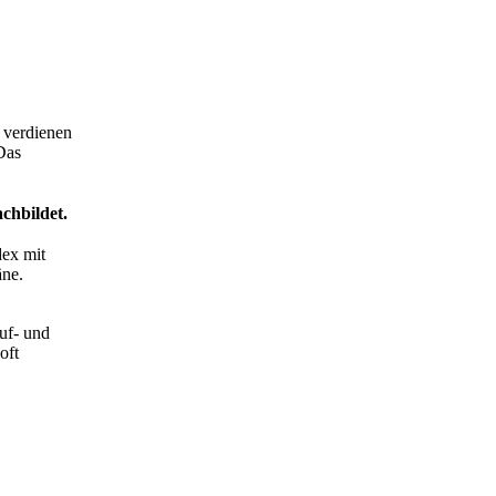
 verdienen
Das
chbildet.
dex mit
äne.
uf- und
oft