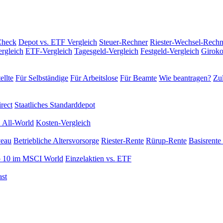
Check
Depot vs. ETF Vergleich
Steuer-Rechner
Riester-Wechsel-Rechn
rgleich
ETF-Vergleich
Tagesgeld-Vergleich
Festgeld-Vergleich
Giroko
ellte
Für Selbständige
Für Arbeitslose
Für Beamte
Wie beantragen?
Zul
rect
Staatliches Standarddepot
 All-World
Kosten-Vergleich
veau
Betriebliche Altersvorsorge
Riester-Rente
Rürup-Rente
Basisrente 
 10 im MSCI World
Einzelaktien vs. ETF
st