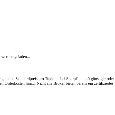
aussichtlich für das Altersvorsorgedepot zugelassen.
Kreditkarten
Baufinanzierung
 werden geladen...
eigen den Standardpreis pro Trade — bei Sparplänen oft günstiger oder 
 Orderkosten hinzu. Nicht alle Broker bieten bereits ein zertifiziertes