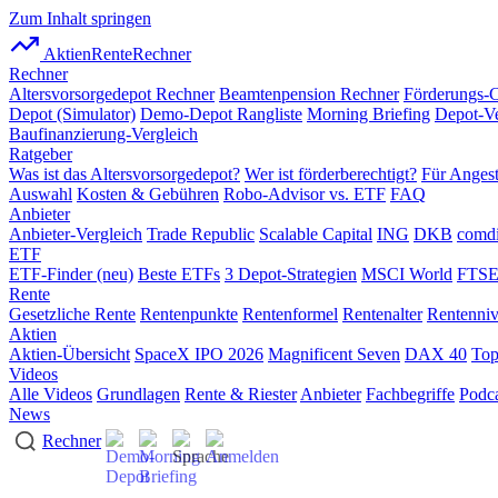
Zum Inhalt springen
AktienRente
Rechner
Rechner
Altersvorsorgedepot Rechner
Beamtenpension Rechner
Förderungs-
Depot (Simulator)
Demo-Depot Rangliste
Morning Briefing
Depot-Ve
Baufinanzierung-Vergleich
Ratgeber
Was ist das Altersvorsorgedepot?
Wer ist förderberechtigt?
Für Angest
Auswahl
Kosten & Gebühren
Robo-Advisor vs. ETF
FAQ
Anbieter
Anbieter-Vergleich
Trade Republic
Scalable Capital
ING
DKB
comdi
ETF
ETF-Finder (neu)
Beste ETFs
3 Depot-Strategien
MSCI World
FTSE
Rente
Gesetzliche Rente
Rentenpunkte
Rentenformel
Rentenalter
Rentenni
Aktien
Aktien-Übersicht
SpaceX IPO 2026
Magnificent Seven
DAX 40
Top
Videos
Alle Videos
Grundlagen
Rente & Riester
Anbieter
Fachbegriffe
Podca
News
Rechner
Start
/ Depot-Vergleich
3 Min. Lesezeit