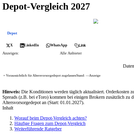
Depot-Vergleich 2027
Aktuelle Konditionen im Überblick. Broker mit
werden vor
Depot
ETF
Tagesgeld
Festgeld
Girokonto
Kredit
X
LinkedIn
WhatsApp
Link
Anzeigen:
Empfehlungen
Alle Anbieter
Daten
= Voraussichtlich für Altersvorsorgedepot zugelassen
Stand:
—
Anzeige
Hinweis:
Die Konditionen werden täglich aktualisiert. Orderkosten z
Spreads (z.B. bei eToro) kommen bei einigen Brokern zusätzlich zu den
Altersvorsorgedepot an (Start: 01.01.2027).
Inhalt
Worauf beim Depot-Vergleich achten?
Häufige Fragen zum Depot-Vergleich
Weiterführende Ratgeber