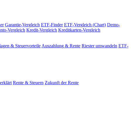
er
Garantie-Vergleich
ETF-Finder
ETF-Vergleich (Chart)
Demo-
nto-Vergleich
Kredit-Vergleich
Kreditkarten-Vergleich
agen & Steuervorteile
Auszahlung & Rente
Riester umwandeln
ETF-
erklärt
Rente & Steuern
Zukunft der Rente