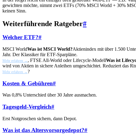
gewichten möchte, nimmt zwei ETFs (70% MSCI World + 30% MSCI E
keinen Sinn.
Weiterführende Ratgeber
#
Welcher ETF?
#
MSCI World
Was ist MSCI World?
Aktienindex mit über 1.500 Unter
Jahr. Der Klassiker für ETF-Sparpläne.
, FTSE All-World oder
Lifecycle-Modell
Was ist Lifecy
Mehr erfahren →
wird von Aktien in sichere Anleihen umgeschichtet. Reduziert das Ri
?
Mehr erfahren →
Kosten & Gebühren
#
Was 0,8% Unterschied über 30 Jahre ausmachen.
Tagesgeld-Vergleich
#
Erst Notgroschen sichern, dann Depot.
Was ist das Altersvorsorgedepot?
#