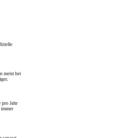
zielle
n meist bei
iger.
 pro Jahr
t immer
 separat