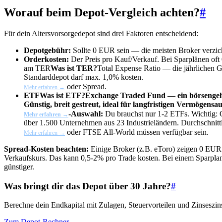
Worauf beim Depot-Vergleich achten?
#
Für dein Altersvorsorgedepot sind drei Faktoren entscheidend:
Depotgebühr:
Sollte 0 EUR sein — die meisten Broker verzic
Orderkosten:
Der Preis pro Kauf/Verkauf. Bei Sparplänen of
am
TER
Was ist TER?
Total Expense Ratio — die jährlichen 
Standarddepot darf max. 1,0% kosten.
oder Spread.
Mehr erfahren →
ETF
Was ist ETF?
Exchange Traded Fund — ein börsengeha
Günstig, breit gestreut, ideal für langfristigen Vermögensa
-Auswahl:
Du brauchst nur 1-2 ETFs. Wichtig:
Mehr erfahren →
über 1.500 Unternehmen aus 23 Industrieländern. Durchschnittl
oder FTSE All-World müssen verfügbar sein.
Mehr erfahren →
Spread-Kosten beachten:
Einige Broker (z.B. eToro) zeigen 0 EUR
Verkaufskurs. Das kann 0,5-2% pro Trade kosten. Bei einem Sparplan 
günstiger.
Was bringt dir das Depot über 30 Jahre?
#
Berechne dein Endkapital mit Zulagen, Steuervorteilen und Zinseszin
Zum Depot-Rechner