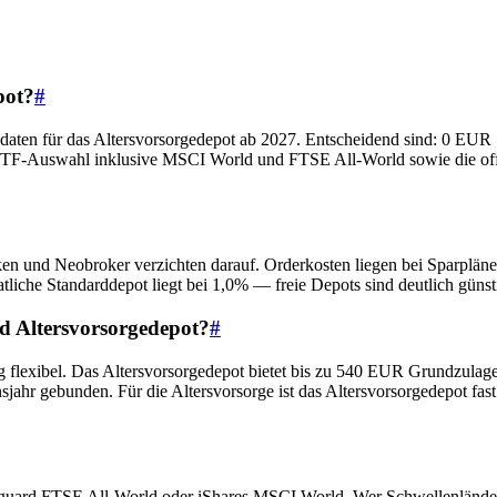
pot?
#
daten für das Altersvorsorgedepot ab 2027. Entscheidend sind: 0 EUR
 ETF-Auswahl inklusive MSCI World und FTSE All-World sowie die offi
n und Neobroker verzichten darauf. Orderkosten liegen bei Sparpläne
liche Standarddepot liegt bei 1,0% — freie Depots sind deutlich günst
d Altersvorsorgedepot?
#
dig flexibel. Das Altersvorsorgedepot bietet bis zu 540 EUR Grundzulage
nsjahr gebunden. Für die Altersvorsorge ist das Altersvorsorgedepot fas
Vanguard FTSE All-World oder iShares MSCI World. Wer Schwellenländer