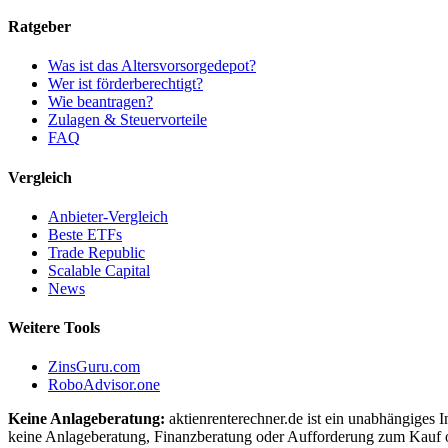
Ratgeber
Was ist das Altersvorsorgedepot?
Wer ist förderberechtigt?
Wie beantragen?
Zulagen & Steuervorteile
FAQ
Vergleich
Anbieter-Vergleich
Beste ETFs
Trade Republic
Scalable Capital
News
Weitere Tools
ZinsGuru.com
RoboAdvisor.one
Keine Anlageberatung:
aktienrenterechner.de ist ein unabhängiges I
keine Anlageberatung, Finanzberatung oder Aufforderung zum Kauf o