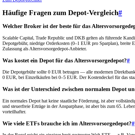
Häufige Fragen zum Depot-Vergleich
#
Welcher Broker ist der beste für das Altersvorsorgede
Scalable Capital, Trade Republic und DKB gelten als führende Kandi
Depotgebühr, niedrige Orderkosten (0–1 EUR pro Sparplan), breite
Zulassung als Altersvorsorgedepot-Anbieter.
Was kostet ein Depot für das Altersvorsorgedepot?
#
Die Depotgebühr sollte 0 EUR betragen — alle modernen Direktbanke
0 EUR, bei Einzelkäufen bei 0–5 EUR. Der Kostendeckel für das staat
Was ist der Unterschied zwischen normalem Depot un
Ein normales Depot hat keine staatliche Förderung, ist aber vollstän
und steuerfreie Erträge in der Ansparphase, ist aber bis zum 65. Lebe
vorteilhafter.
Wie viele ETFs brauche ich im Altersvorsorgedepot?
#
In der Regel reicht ein einziger breit gestreuter Welt-ETF — z.B. 