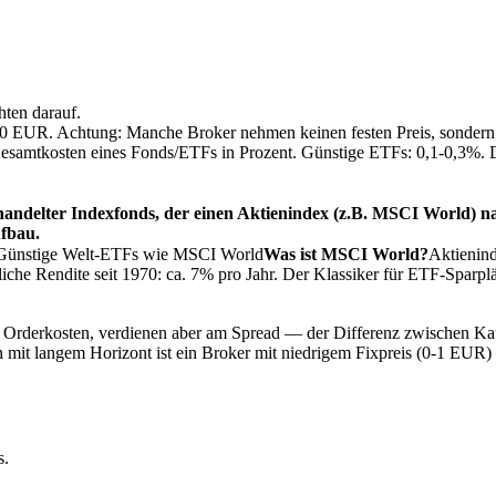
hten darauf.
t 0 EUR. Achtung: Manche Broker nehmen keinen festen Preis, sondern
Gesamtkosten eines Fonds/ETFs in Prozent. Günstige ETFs: 0,1-0,3%. 
ndelter Indexfonds, der einen Aktienindex (z.B. MSCI World) na
ufbau.
 Günstige Welt-ETFs wie
MSCI World
Was ist MSCI World?
Aktienin
iche Rendite seit 1970: ca. 7% pro Jahr. Der Klassiker für ETF-Sparpl
 Orderkosten, verdienen aber am Spread — der Differenz zwischen Ka
mit langem Horizont ist ein Broker mit niedrigem Fixpreis (0-1 EUR) 
s.