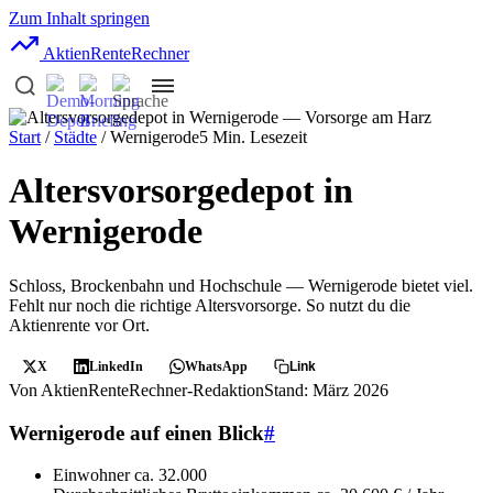
Zum Inhalt springen
AktienRente
Rechner
Start
/
Städte
/ Wernigerode
5 Min. Lesezeit
Altersvorsorgedepot in
Wernigerode
Schloss, Brockenbahn und Hochschule — Wernigerode bietet viel.
Fehlt nur noch die richtige Altersvorsorge. So nutzt du die
Aktienrente vor Ort.
X
LinkedIn
WhatsApp
Link
Von AktienRenteRechner-Redaktion
Stand: März 2026
Wernigerode auf einen Blick
#
Einwohner
ca. 32.000