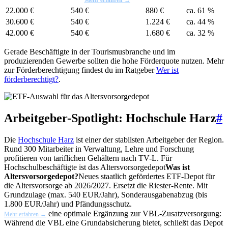
22.000 €
540 €
880 €
ca. 61 %
30.600 €
540 €
1.224 €
ca. 44 %
42.000 €
540 €
1.680 €
ca. 32 %
Gerade Beschäftigte in der Tourismusbranche und im
produzierenden Gewerbe sollten die hohe Förderquote nutzen. Mehr
zur Förderberechtigung findest du im Ratgeber
Wer ist
förderberechtigt?
.
Arbeitgeber-Spotlight: Hochschule Harz
#
Die
Hochschule Harz
ist einer der stabilsten Arbeitgeber der Region.
Rund 300 Mitarbeiter in Verwaltung, Lehre und Forschung
profitieren von tariflichen Gehältern nach TV-L. Für
Hochschulbeschäftigte ist das
Altersvorsorgedepot
Was ist
Altersvorsorgedepot?
Neues staatlich gefördertes ETF-Depot für
die Altersvorsorge ab 2026/2027. Ersetzt die Riester-Rente. Mit
Grundzulage (max. 540 EUR/Jahr), Sonderausgabenabzug (bis
1.800 EUR/Jahr) und Pfändungsschutz.
eine optimale Ergänzung zur VBL-Zusatzversorgung:
Mehr erfahren →
Während die VBL eine Grundabsicherung bietet, schließt das Depot