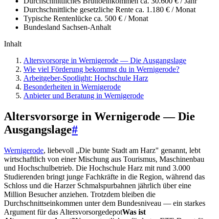
Durchschnittliches Bruttoeinkommen
ca. 30.600 € / Jahr
Durchschnittliche gesetzliche Rente
ca. 1.180 € / Monat
Typische Rentenlücke
ca. 500 € / Monat
Bundesland
Sachsen-Anhalt
Inhalt
Altersvorsorge in Wernigerode — Die Ausgangslage
Wie viel Förderung bekommst du in Wernigerode?
Arbeitgeber-Spotlight: Hochschule Harz
Besonderheiten in Wernigerode
Anbieter und Beratung in Wernigerode
Altersvorsorge in Wernigerode — Die
Ausgangslage
#
Wernigerode
, liebevoll „Die bunte Stadt am Harz" genannt, lebt
wirtschaftlich von einer Mischung aus Tourismus, Maschinenbau
und Hochschulbetrieb. Die Hochschule Harz mit rund 3.000
Studierenden bringt junge Fachkräfte in die Region, während das
Schloss und die Harzer Schmalspurbahnen jährlich über eine
Million Besucher anziehen. Trotzdem bleiben die
Durchschnittseinkommen unter dem Bundesniveau — ein starkes
Argument für das
Altersvorsorgedepot
Was ist