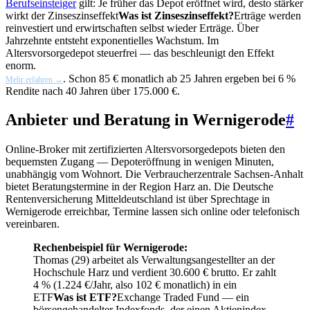
Berufseinsteiger
gilt: Je früher das Depot eröffnet wird, desto stärker
wirkt der
Zinseszinseffekt
Was ist Zinseszinseffekt?
Erträge werden
reinvestiert und erwirtschaften selbst wieder Erträge. Über
Jahrzehnte entsteht exponentielles Wachstum. Im
Altersvorsorgedepot steuerfrei — das beschleunigt den Effekt
enorm.
. Schon 85 € monatlich ab 25 Jahren ergeben bei 6 %
Mehr erfahren →
Rendite nach 40 Jahren über 175.000 €.
Anbieter und Beratung in Wernigerode
#
Online-Broker mit zertifizierten Altersvorsorgedepots bieten den
bequemsten Zugang — Depoteröffnung in wenigen Minuten,
unabhängig vom Wohnort. Die Verbraucherzentrale Sachsen-Anhalt
bietet Beratungstermine in der Region Harz an. Die Deutsche
Rentenversicherung Mitteldeutschland ist über Sprechtage in
Wernigerode erreichbar, Termine lassen sich online oder telefonisch
vereinbaren.
Rechenbeispiel für Wernigerode:
Thomas (29) arbeitet als Verwaltungsangestellter an der
Hochschule Harz und verdient 30.600 € brutto. Er zahlt
4 % (1.224 €/Jahr, also 102 € monatlich) in ein
ETF
Was ist ETF?
Exchange Traded Fund — ein
börsengehandelter Indexfonds, der einen Aktienindex