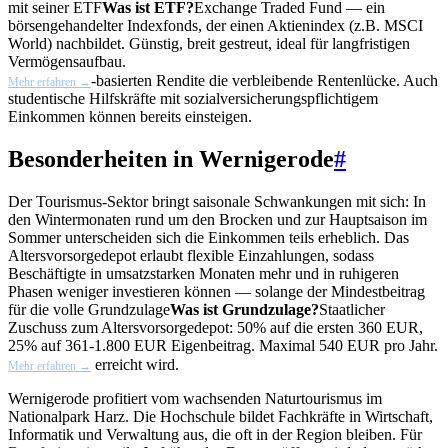
mit seiner
ETF
Was ist ETF?
Exchange Traded Fund — ein
börsengehandelter Indexfonds, der einen Aktienindex (z.B. MSCI
World) nachbildet. Günstig, breit gestreut, ideal für langfristigen
Vermögensaufbau.
-basierten Rendite die verbleibende Rentenlücke. Auch
Mehr erfahren →
studentische Hilfskräfte mit sozialversicherungspflichtigem
Einkommen können bereits einsteigen.
Besonderheiten in Wernigerode
#
Der Tourismus-Sektor bringt saisonale Schwankungen mit sich: In
den Wintermonaten rund um den Brocken und zur Hauptsaison im
Sommer unterscheiden sich die Einkommen teils erheblich. Das
Altersvorsorgedepot erlaubt flexible Einzahlungen, sodass
Beschäftigte in umsatzstarken Monaten mehr und in ruhigeren
Phasen weniger investieren können — solange der Mindestbeitrag
für die volle
Grundzulage
Was ist Grundzulage?
Staatlicher
Zuschuss zum Altersvorsorgedepot: 50% auf die ersten 360 EUR,
25% auf 361-1.800 EUR Eigenbeitrag. Maximal 540 EUR pro Jahr.
erreicht wird.
Mehr erfahren →
Wernigerode profitiert vom wachsenden Naturtourismus im
Nationalpark Harz. Die Hochschule bildet Fachkräfte in Wirtschaft,
Informatik und Verwaltung aus, die oft in der Region bleiben. Für