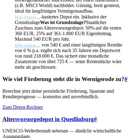
(z.B. MSCI World) nachbildet. Günstig, breit gestreut,
ideal für langfristigen Vermögensaufbau.
-basiertes Depot ein. Inklusive der
Mehr erfahren →
Grundzulage
Was ist Grundzulage?
Staatlicher
Zuschuss zum Altersvorsorgedepot: 50% auf die ersten
360 EUR, 25% auf 361-1.800 EUR Eigenbeitrag.
Maximal 540 EUR pro Jahr.
von 540 € und einer langfristigen Rendite
Mehr erfahren →
von 6 % p.a. ergibt sich nach 35 Jahren ein Depotwert
von rund 218.000 €. Das sichert eine monatliche
Zusatzrente von über 725 € — seine Rentenlücke wäre
mehr als geschlossen.
Wie viel Förderung steht dir in Wernigerode zu?
#
Berechne jetzt deine persönliche Förderung, Sparrate und
Renditeprognose — kostenlos und unverbindlich.
Zum Depot-Rechner
Altersvorsorgedepot in Quedlinburg
#
UNESCO-Welterbestadt nebenan — ähnliche wirtschaftliche
Ausgangslage.