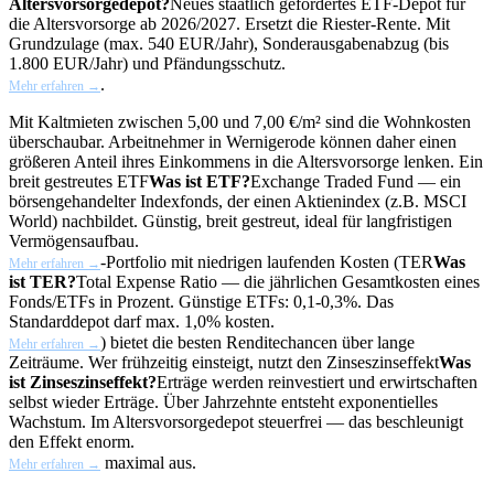
Altersvorsorgedepot?
Neues staatlich gefördertes ETF-Depot für
die Altersvorsorge ab 2026/2027. Ersetzt die Riester-Rente. Mit
Grundzulage (max. 540 EUR/Jahr), Sonderausgabenabzug (bis
1.800 EUR/Jahr) und Pfändungsschutz.
.
Mehr erfahren →
Mit Kaltmieten zwischen 5,00 und 7,00 €/m² sind die Wohnkosten
überschaubar. Arbeitnehmer in Wernigerode können daher einen
größeren Anteil ihres Einkommens in die Altersvorsorge lenken. Ein
breit gestreutes
ETF
Was ist ETF?
Exchange Traded Fund — ein
börsengehandelter Indexfonds, der einen Aktienindex (z.B. MSCI
World) nachbildet. Günstig, breit gestreut, ideal für langfristigen
Vermögensaufbau.
-Portfolio mit niedrigen laufenden Kosten (
TER
Was
Mehr erfahren →
ist TER?
Total Expense Ratio — die jährlichen Gesamtkosten eines
Fonds/ETFs in Prozent. Günstige ETFs: 0,1-0,3%. Das
Standarddepot darf max. 1,0% kosten.
) bietet die besten Renditechancen über lange
Mehr erfahren →
Zeiträume. Wer frühzeitig einsteigt, nutzt den
Zinseszinseffekt
Was
ist Zinseszinseffekt?
Erträge werden reinvestiert und erwirtschaften
selbst wieder Erträge. Über Jahrzehnte entsteht exponentielles
Wachstum. Im Altersvorsorgedepot steuerfrei — das beschleunigt
den Effekt enorm.
maximal aus.
Mehr erfahren →