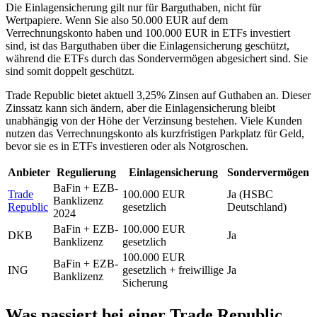
Die Einlagensicherung gilt nur für Barguthaben, nicht für
Wertpapiere. Wenn Sie also 50.000 EUR auf dem
Verrechnungskonto haben und 100.000 EUR in ETFs investiert
sind, ist das Barguthaben über die Einlagensicherung geschützt,
während die ETFs durch das Sondervermögen abgesichert sind. Sie
sind somit doppelt geschützt.
Trade Republic bietet aktuell 3,25% Zinsen auf Guthaben an. Dieser
Zinssatz kann sich ändern, aber die Einlagensicherung bleibt
unabhängig von der Höhe der Verzinsung bestehen. Viele Kunden
nutzen das Verrechnungskonto als kurzfristigen Parkplatz für Geld,
bevor sie es in ETFs investieren oder als Notgroschen.
Anbieter
Regulierung
Einlagensicherung
Sondervermögen
BaFin + EZB-
Trade
100.000 EUR
Ja (HSBC
Banklizenz
Republic
gesetzlich
Deutschland)
2024
BaFin + EZB-
100.000 EUR
DKB
Ja
Banklizenz
gesetzlich
100.000 EUR
BaFin + EZB-
ING
gesetzlich + freiwillige
Ja
Banklizenz
Sicherung
Was passiert bei einer Trade Republic