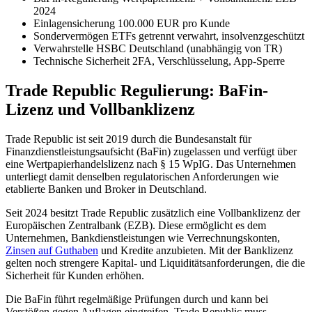
2024
Einlagensicherung
100.000 EUR pro Kunde
Sondervermögen
ETFs getrennt verwahrt, insolvenzgeschützt
Verwahrstelle
HSBC Deutschland (unabhängig von TR)
Technische Sicherheit
2FA, Verschlüsselung, App-Sperre
Trade Republic Regulierung: BaFin-
Lizenz und Vollbanklizenz
Trade Republic ist seit 2019 durch die Bundesanstalt für
Finanzdienstleistungsaufsicht (BaFin) zugelassen und verfügt über
eine Wertpapierhandelslizenz nach § 15 WpIG. Das Unternehmen
unterliegt damit denselben regulatorischen Anforderungen wie
etablierte Banken und Broker in Deutschland.
Seit 2024 besitzt Trade Republic zusätzlich eine Vollbanklizenz der
Europäischen Zentralbank (EZB). Diese ermöglicht es dem
Unternehmen, Bankdienstleistungen wie Verrechnungskonten,
Zinsen auf Guthaben
und Kredite anzubieten. Mit der Banklizenz
gelten noch strengere Kapital- und Liquiditätsanforderungen, die die
Sicherheit für Kunden erhöhen.
Die BaFin führt regelmäßige Prüfungen durch und kann bei
Verstößen gegen Auflagen eingreifen. Trade Republic muss