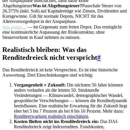
der Ansparphase umschichtet, zahlt dafür keine
Abgeltungsteuer
Was ist Abgeltungsteuer?
Pauschale Steuer von
26,375% (inkl. Soli) auf Kapitalerträge wie Zinsen, Dividenden und
Kursgewinne. Gilt für normale Depots, NICHT für das
Altersvorsorgedepot in der Ansparphase.
— im Gegensatz zum freien Depot. Das ermöglicht
Mehr erfahren →
eine kontinuierliche Anpassung der Risikostruktur, ohne
Steuerverluste in Kauf nehmen zu müssen.
Realistisch bleiben: Was das
Renditedreieck nicht verspricht
#
Das Renditedreieck ist kein Versprechen. Es ist eine historische
Auswertung. Drei Einschränkungen sind wichtig:
Vergangenheit ≠ Zukunft:
Die nächsten 50 Jahre könnten
anders verlaufen als die letzten 50. Strukturelle
Veränderungen — Klimawandel, demographischer Wandel,
geopolitische Verschiebungen — können die Renditedynamik
beeinflussen. Eine realistische Erwartung für die Zukunft liegt
eher bei 5 bis 7 Prozent als bei 8 bis 10 Prozent. Mehr dazu:
Renditeerwartung realistisch einschätzen
.
Kosten fließen nicht ins Renditedreieck ein:
Das DAI-
Renditedreieck zeigt Indexrenditen. Fondskosten,