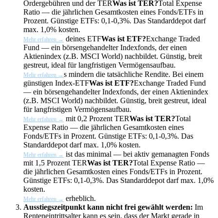
Ordergebühren und der
TER
Was ist TER?
Total Expense
Ratio — die jährlichen Gesamtkosten eines Fonds/ETFs in
Prozent. Günstige ETFs: 0,1-0,3%. Das Standarddepot darf
max. 1,0% kosten.
deines
ETF
Was ist ETF?
Exchange Traded
Mehr erfahren →
Fund — ein börsengehandelter Indexfonds, der einen
Aktienindex (z.B. MSCI World) nachbildet. Günstig, breit
gestreut, ideal für langfristigen Vermögensaufbau.
s mindern die tatsächliche Rendite. Bei einem
Mehr erfahren →
günstigen Index-
ETF
Was ist ETF?
Exchange Traded Fund
— ein börsengehandelter Indexfonds, der einen Aktienindex
(z.B. MSCI World) nachbildet. Günstig, breit gestreut, ideal
für langfristigen Vermögensaufbau.
mit 0,2 Prozent
TER
Was ist TER?
Total
Mehr erfahren →
Expense Ratio — die jährlichen Gesamtkosten eines
Fonds/ETFs in Prozent. Günstige ETFs: 0,1-0,3%. Das
Standarddepot darf max. 1,0% kosten.
ist das minimal — bei aktiv gemanagten Fonds
Mehr erfahren →
mit 1,5 Prozent
TER
Was ist TER?
Total Expense Ratio —
die jährlichen Gesamtkosten eines Fonds/ETFs in Prozent.
Günstige ETFs: 0,1-0,3%. Das Standarddepot darf max. 1,0%
kosten.
erheblich.
Mehr erfahren →
Ausstiegszeitpunkt kann nicht frei gewählt werden:
Im
Renteneintrittsalter kann es sein, dass der Markt gerade in