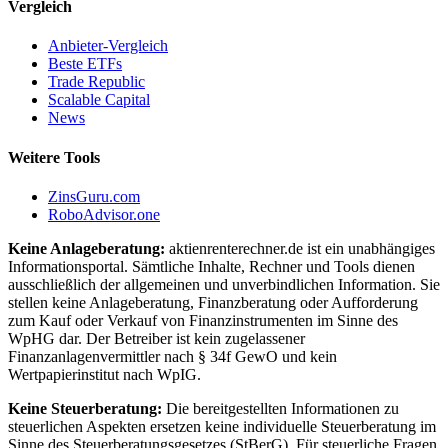
Vergleich
Anbieter-Vergleich
Beste ETFs
Trade Republic
Scalable Capital
News
Weitere Tools
ZinsGuru.com
RoboAdvisor.one
Keine Anlageberatung:
aktienrenterechner.de ist ein unabhängiges
Informationsportal. Sämtliche Inhalte, Rechner und Tools dienen
ausschließlich der allgemeinen und unverbindlichen Information. Sie
stellen keine Anlageberatung, Finanzberatung oder Aufforderung
zum Kauf oder Verkauf von Finanzinstrumenten im Sinne des
WpHG dar. Der Betreiber ist kein zugelassener
Finanzanlagenvermittler nach § 34f GewO und kein
Wertpapierinstitut nach WpIG.
Keine Steuerberatung:
Die bereitgestellten Informationen zu
steuerlichen Aspekten ersetzen keine individuelle Steuerberatung im
Sinne des Steuerberatungsgesetzes (StBerG). Für steuerliche Fragen