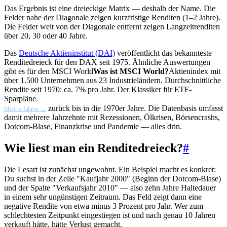
Das Ergebnis ist eine dreieckige Matrix — deshalb der Name. Die
Felder nahe der Diagonale zeigen kurzfristige Renditen (1–2 Jahre).
Die Felder weit von der Diagonale entfernt zeigen Langzeitrenditen
über 20, 30 oder 40 Jahre.
Das
Deutsche Aktieninstitut (DAI)
veröffentlicht das bekannteste
Renditedreieck für den DAX seit 1975. Ähnliche Auswertungen
gibt es für den
MSCI World
Was ist MSCI World?
Aktienindex mit
über 1.500 Unternehmen aus 23 Industrieländern. Durchschnittliche
Rendite seit 1970: ca. 7% pro Jahr. Der Klassiker für ETF-
Sparpläne.
zurück bis in die 1970er Jahre. Die Datenbasis umfasst
Mehr erfahren →
damit mehrere Jahrzehnte mit Rezessionen, Ölkrisen, Börsencrashs,
Dotcom-Blase, Finanzkrise und Pandemie — alles drin.
Wie liest man ein Renditedreieck?
#
Die Lesart ist zunächst ungewohnt. Ein Beispiel macht es konkret:
Du suchst in der Zeile "Kaufjahr 2000" (Beginn der Dotcom-Blase)
und der Spalte "Verkaufsjahr 2010" — also zehn Jahre Haltedauer
in einem sehr ungünstigen Zeitraum. Das Feld zeigt dann eine
negative Rendite von etwa minus 3 Prozent pro Jahr. Wer zum
schlechtesten Zeitpunkt eingestiegen ist und nach genau 10 Jahren
verkauft hätte, hätte Verlust gemacht.