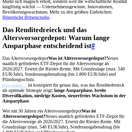
Markt sich magisch erholt, sondern weil die wirtschaftliche Realität
langfristig wächst — Unternehmensgewinne, Innovationen,
Bevölkerungswachstum. Mehr zu den größten Einbrüchen:
Historische Börsencrashs
.
Das Renditedreieck und das
Altersvorsorgedepot: Warum lange
Ansparphase entscheidend ist
#
Das
Altersvorsorgedepot
Was ist Altersvorsorgedepot?
Neues
staatlich gefördertes ETF-Depot für die Altersvorsorge ab
2026/2027. Ersetzt die Riester-Rente. Mit Grundzulage (max. 540
EUR/Jahr), Sonderausgabenabzug (bis 1.800 EUR/Jahr) und
Pfändungsschutz.
ist konzipiert für genau das, was das Renditedreieck
Mehr erfahren →
als optimale Strategie zeigt:
lange Ansparphase, breite
Diversifikation, niedrige Kosten, steuerfreies Wachstum in der
Ansparphase
.
Wer mit 30 Jahren ein
Altersvorsorgedepot
Was ist
Altersvorsorgedepot?
Neues staatlich gefördertes ETF-Depot für
die Altersvorsorge ab 2026/2027. Ersetzt die Riester-Rente. Mit
Grundzulage (max. 540 EUR/Jahr), Sonderausgabenabzug (bis