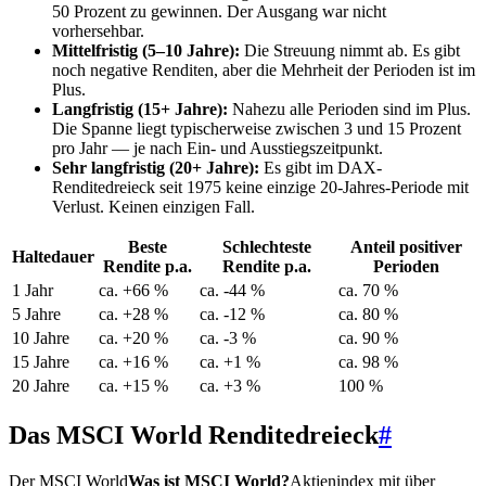
50 Prozent zu gewinnen. Der Ausgang war nicht
vorhersehbar.
Mittelfristig (5–10 Jahre):
Die Streuung nimmt ab. Es gibt
noch negative Renditen, aber die Mehrheit der Perioden ist im
Plus.
Langfristig (15+ Jahre):
Nahezu alle Perioden sind im Plus.
Die Spanne liegt typischerweise zwischen 3 und 15 Prozent
pro Jahr — je nach Ein- und Ausstiegszeitpunkt.
Sehr langfristig (20+ Jahre):
Es gibt im DAX-
Renditedreieck seit 1975 keine einzige 20-Jahres-Periode mit
Verlust. Keinen einzigen Fall.
Beste
Schlechteste
Anteil positiver
Haltedauer
Rendite p.a.
Rendite p.a.
Perioden
1 Jahr
ca. +66 %
ca. -44 %
ca. 70 %
5 Jahre
ca. +28 %
ca. -12 %
ca. 80 %
10 Jahre
ca. +20 %
ca. -3 %
ca. 90 %
15 Jahre
ca. +16 %
ca. +1 %
ca. 98 %
20 Jahre
ca. +15 %
ca. +3 %
100 %
Das MSCI World Renditedreieck
#
Der
MSCI World
Was ist MSCI World?
Aktienindex mit über