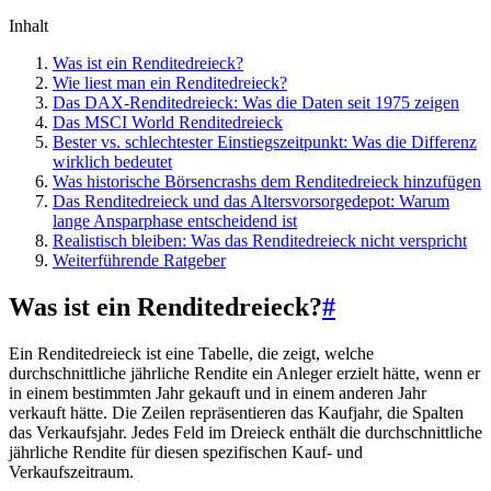
Inhalt
Was ist ein Renditedreieck?
Wie liest man ein Renditedreieck?
Das DAX-Renditedreieck: Was die Daten seit 1975 zeigen
Das MSCI World Renditedreieck
Bester vs. schlechtester Einstiegszeitpunkt: Was die Differenz
wirklich bedeutet
Was historische Börsencrashs dem Renditedreieck hinzufügen
Das Renditedreieck und das Altersvorsorgedepot: Warum
lange Ansparphase entscheidend ist
Realistisch bleiben: Was das Renditedreieck nicht verspricht
Weiterführende Ratgeber
Was ist ein Renditedreieck?
#
Ein Renditedreieck ist eine Tabelle, die zeigt, welche
durchschnittliche jährliche Rendite ein Anleger erzielt hätte, wenn er
in einem bestimmten Jahr gekauft und in einem anderen Jahr
verkauft hätte. Die Zeilen repräsentieren das Kaufjahr, die Spalten
das Verkaufsjahr. Jedes Feld im Dreieck enthält die durchschnittliche
jährliche Rendite für diesen spezifischen Kauf- und
Verkaufszeitraum.