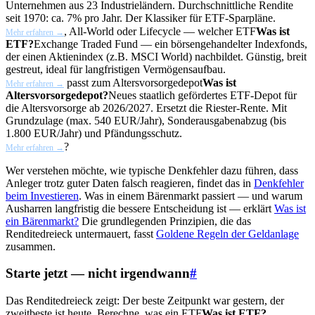
Unternehmen aus 23 Industrieländern. Durchschnittliche Rendite
seit 1970: ca. 7% pro Jahr. Der Klassiker für ETF-Sparpläne.
, All-World oder Lifecycle — welcher
ETF
Was ist
Mehr erfahren →
ETF?
Exchange Traded Fund — ein börsengehandelter Indexfonds,
der einen Aktienindex (z.B. MSCI World) nachbildet. Günstig, breit
gestreut, ideal für langfristigen Vermögensaufbau.
passt zum
Altersvorsorgedepot
Was ist
Mehr erfahren →
Altersvorsorgedepot?
Neues staatlich gefördertes ETF-Depot für
die Altersvorsorge ab 2026/2027. Ersetzt die Riester-Rente. Mit
Grundzulage (max. 540 EUR/Jahr), Sonderausgabenabzug (bis
1.800 EUR/Jahr) und Pfändungsschutz.
?
Mehr erfahren →
Wer verstehen möchte, wie typische Denkfehler dazu führen, dass
Anleger trotz guter Daten falsch reagieren, findet das in
Denkfehler
beim Investieren
. Was in einem Bärenmarkt passiert — und warum
Ausharren langfristig die bessere Entscheidung ist — erklärt
Was ist
ein Bärenmarkt?
Die grundlegenden Prinzipien, die das
Renditedreieck untermauert, fasst
Goldene Regeln der Geldanlage
zusammen.
Starte jetzt — nicht irgendwann
#
Das Renditedreieck zeigt: Der beste Zeitpunkt war gestern, der
zweitbeste ist heute. Berechne, was ein
ETF
Was ist ETF?