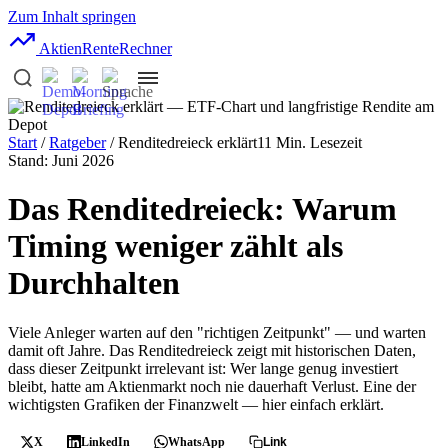
Zum Inhalt springen
AktienRente
Rechner
Start
/
Ratgeber
/ Renditedreieck erklärt
11 Min. Lesezeit
Stand: Juni 2026
Das Renditedreieck: Warum
Timing weniger zählt als
Durchhalten
Viele Anleger warten auf den "richtigen Zeitpunkt" — und warten
damit oft Jahre. Das Renditedreieck zeigt mit historischen Daten,
dass dieser Zeitpunkt irrelevant ist: Wer lange genug investiert
bleibt, hatte am Aktienmarkt noch nie dauerhaft Verlust. Eine der
wichtigsten Grafiken der Finanzwelt — hier einfach erklärt.
X
LinkedIn
WhatsApp
Link