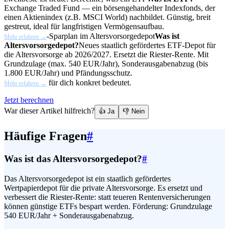
Exchange Traded Fund — ein börsengehandelter Indexfonds, der
einen Aktienindex (z.B. MSCI World) nachbildet. Günstig, breit
gestreut, ideal für langfristigen Vermögensaufbau.
-Sparplan im
Altersvorsorgedepot
Was ist
Mehr erfahren →
Altersvorsorgedepot?
Neues staatlich gefördertes ETF-Depot für
die Altersvorsorge ab 2026/2027. Ersetzt die Riester-Rente. Mit
Grundzulage (max. 540 EUR/Jahr), Sonderausgabenabzug (bis
1.800 EUR/Jahr) und Pfändungsschutz.
für dich konkret bedeutet.
Mehr erfahren →
Jetzt berechnen
War dieser Artikel hilfreich?
👍 Ja
👎 Nein
Häufige Fragen
#
Was ist das Altersvorsorgedepot?
#
Das Altersvorsorgedepot ist ein staatlich gefördertes
Wertpapierdepot für die private Altersvorsorge. Es ersetzt und
verbessert die Riester-Rente: statt teueren Rentenversicherungen
können günstige ETFs bespart werden. Förderung: Grundzulage
540 EUR/Jahr + Sonderausgabenabzug.