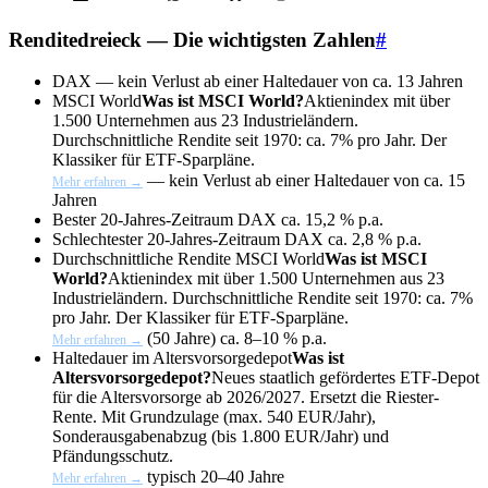
Renditedreieck — Die wichtigsten Zahlen
#
DAX — kein Verlust ab einer Haltedauer von
ca. 13 Jahren
MSCI World
Was ist MSCI World?
Aktienindex mit über
1.500 Unternehmen aus 23 Industrieländern.
Durchschnittliche Rendite seit 1970: ca. 7% pro Jahr. Der
Klassiker für ETF-Sparpläne.
— kein Verlust ab einer Haltedauer von
ca. 15
Mehr erfahren →
Jahren
Bester 20-Jahres-Zeitraum DAX
ca. 15,2 % p.a.
Schlechtester 20-Jahres-Zeitraum DAX
ca. 2,8 % p.a.
Durchschnittliche Rendite
MSCI World
Was ist MSCI
World?
Aktienindex mit über 1.500 Unternehmen aus 23
Industrieländern. Durchschnittliche Rendite seit 1970: ca. 7%
pro Jahr. Der Klassiker für ETF-Sparpläne.
(50 Jahre)
ca. 8–10 % p.a.
Mehr erfahren →
Haltedauer im
Altersvorsorgedepot
Was ist
Altersvorsorgedepot?
Neues staatlich gefördertes ETF-Depot
für die Altersvorsorge ab 2026/2027. Ersetzt die Riester-
Rente. Mit Grundzulage (max. 540 EUR/Jahr),
Sonderausgabenabzug (bis 1.800 EUR/Jahr) und
Pfändungsschutz.
typisch
20–40 Jahre
Mehr erfahren →