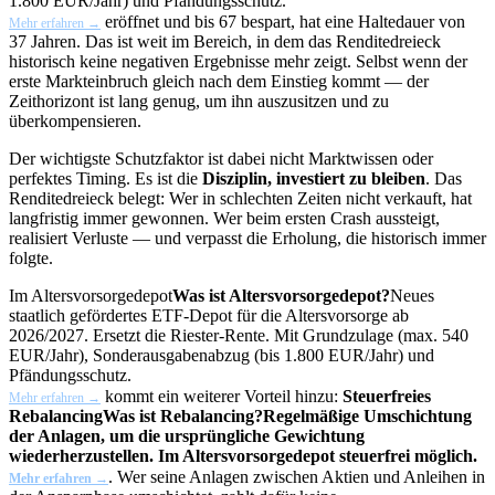
1.800 EUR/Jahr) und Pfändungsschutz.
eröffnet und bis 67 bespart, hat eine Haltedauer von
Mehr erfahren →
37 Jahren. Das ist weit im Bereich, in dem das Renditedreieck
historisch keine negativen Ergebnisse mehr zeigt. Selbst wenn der
erste Markteinbruch gleich nach dem Einstieg kommt — der
Zeithorizont ist lang genug, um ihn auszusitzen und zu
überkompensieren.
Der wichtigste Schutzfaktor ist dabei nicht Marktwissen oder
perfektes Timing. Es ist die
Disziplin, investiert zu bleiben
. Das
Renditedreieck belegt: Wer in schlechten Zeiten nicht verkauft, hat
langfristig immer gewonnen. Wer beim ersten Crash aussteigt,
realisiert Verluste — und verpasst die Erholung, die historisch immer
folgte.
Im
Altersvorsorgedepot
Was ist Altersvorsorgedepot?
Neues
staatlich gefördertes ETF-Depot für die Altersvorsorge ab
2026/2027. Ersetzt die Riester-Rente. Mit Grundzulage (max. 540
EUR/Jahr), Sonderausgabenabzug (bis 1.800 EUR/Jahr) und
Pfändungsschutz.
kommt ein weiterer Vorteil hinzu:
Steuerfreies
Mehr erfahren →
Rebalancing
Was ist Rebalancing?
Regelmäßige Umschichtung
der Anlagen, um die ursprüngliche Gewichtung
wiederherzustellen. Im Altersvorsorgedepot steuerfrei möglich.
. Wer seine Anlagen zwischen Aktien und Anleihen in
Mehr erfahren →