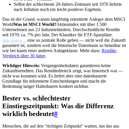
Selbst der schlechteste 20-Jahres-Zeitraum seit 1970 lieferte
nach Inflation noch ein leicht positives Ergebnis.
Das ist der Grund, warum langfristig orientierte Anleger dem
MSCI
World
Was ist MSCI World?
Aktienindex mit über 1.500
Unternehmen aus 23 Industrieländern. Durchschnittliche Rendite
seit 1970: ca. 7% pro Jahr. Der Klassiker für ETF-Sparpläne.
eine so zentrale Rolle geben — nicht weil die Zukunft
Mehr erfahren →
garantiert ist, sondern weil die historische Datenbasis so belastbar ist
wie bei kaum einer anderen Anlageklasse. Mehr dazu:
Rendite-
Vergleich über 30 Jahre
.
Wichtiger Hinweis:
Vergangenheitsdaten garantieren keine
Zukunftsrenditen. Das Renditedreieck zeigt, was historisch war —
nicht was kommen wird. Es liefert aber eine datenbasierte
Grundlage für informierte Entscheidungen und macht die
Bedeutung langer Haltedauern konkret sichtbar.
Bester vs. schlechtester
Einstiegszeitpunkt: Was die Differenz
wirklich bedeutet
#
Menschen, die auf den "richtigen Zeitpunkt" warten, tun das aus