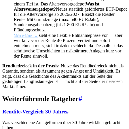
einem Tief ist. Das
Altersvorsorgedepot
Was ist
Altersvorsorgedepot?
Neues staatlich gefördertes ETF-Depot
für die Altersvorsorge ab 2026/2027. Ersetzt die Riester-
Rente. Mit Grundzulage (max. 540 EUR/Jahr),
Sonderausgabenabzug (bis 1.800 EUR/Jahr) und
Pfändungsschutz.
sieht eine flexible Entnahmephase vor — aber
Mehr erfahren →
wer kurz vor der Rente 40 Prozent verliert und sofort
entnehmen muss, steht trotzdem schlecht da. Deshalb ist das
schrittweise Umschichten in risikoärmere Anlagen kurz vor
der Rente sinnvoll.
Renditedreieck in der Praxis:
Nutze das Renditedreieck nicht als
Garantie, sondern als Argument gegen Angst und Untätigkeit. Es
zeigt, dass die Geschichte des Aktienmarkts auf der Seite der
geduldigen Langfristanleger ist — nicht auf der Seite der nervösen
Markt-Timer.
Weiterführende Ratgeber
#
Rendite-Vergleich 30 Jahre
#
Was verschiedene Anlageformen über 30 Jahre wirklich gebracht
haben.