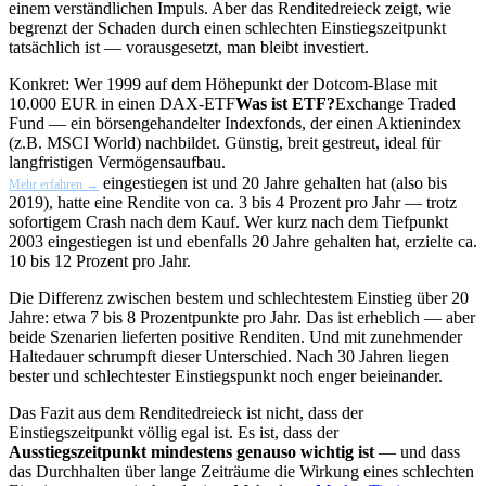
einem verständlichen Impuls. Aber das Renditedreieck zeigt, wie
begrenzt der Schaden durch einen schlechten Einstiegszeitpunkt
tatsächlich ist — vorausgesetzt, man bleibt investiert.
Konkret: Wer 1999 auf dem Höhepunkt der Dotcom-Blase mit
10.000 EUR in einen DAX-
ETF
Was ist ETF?
Exchange Traded
Fund — ein börsengehandelter Indexfonds, der einen Aktienindex
(z.B. MSCI World) nachbildet. Günstig, breit gestreut, ideal für
langfristigen Vermögensaufbau.
eingestiegen ist und 20 Jahre gehalten hat (also bis
Mehr erfahren →
2019), hatte eine Rendite von ca. 3 bis 4 Prozent pro Jahr — trotz
sofortigem Crash nach dem Kauf. Wer kurz nach dem Tiefpunkt
2003 eingestiegen ist und ebenfalls 20 Jahre gehalten hat, erzielte ca.
10 bis 12 Prozent pro Jahr.
Die Differenz zwischen bestem und schlechtestem Einstieg über 20
Jahre: etwa 7 bis 8 Prozentpunkte pro Jahr. Das ist erheblich — aber
beide Szenarien lieferten positive Renditen. Und mit zunehmender
Haltedauer schrumpft dieser Unterschied. Nach 30 Jahren liegen
bester und schlechtester Einstiegspunkt noch enger beieinander.
Das Fazit aus dem Renditedreieck ist nicht, dass der
Einstiegszeitpunkt völlig egal ist. Es ist, dass der
Ausstiegszeitpunkt mindestens genauso wichtig ist
— und dass
das Durchhalten über lange Zeiträume die Wirkung eines schlechten