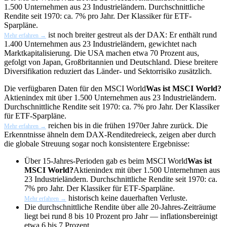
1.500 Unternehmen aus 23 Industrieländern. Durchschnittliche
Rendite seit 1970: ca. 7% pro Jahr. Der Klassiker für ETF-
Sparpläne.
ist noch breiter gestreut als der DAX: Er enthält rund
Mehr erfahren →
1.400 Unternehmen aus 23 Industrieländern, gewichtet nach
Marktkapitalisierung. Die USA machen etwa 70 Prozent aus,
gefolgt von Japan, Großbritannien und Deutschland. Diese breitere
Diversifikation reduziert das Länder- und Sektorrisiko zusätzlich.
Die verfügbaren Daten für den
MSCI World
Was ist MSCI World?
Aktienindex mit über 1.500 Unternehmen aus 23 Industrieländern.
Durchschnittliche Rendite seit 1970: ca. 7% pro Jahr. Der Klassiker
für ETF-Sparpläne.
reichen bis in die frühen 1970er Jahre zurück. Die
Mehr erfahren →
Erkenntnisse ähneln dem DAX-Renditedreieck, zeigen aber durch
die globale Streuung sogar noch konsistentere Ergebnisse:
Über 15-Jahres-Perioden gab es beim
MSCI World
Was ist
MSCI World?
Aktienindex mit über 1.500 Unternehmen aus
23 Industrieländern. Durchschnittliche Rendite seit 1970: ca.
7% pro Jahr. Der Klassiker für ETF-Sparpläne.
historisch keine dauerhaften Verluste.
Mehr erfahren →
Die durchschnittliche Rendite über alle 20-Jahres-Zeiträume
liegt bei rund 8 bis 10 Prozent pro Jahr — inflationsbereinigt
etwa 6 bis 7 Prozent.