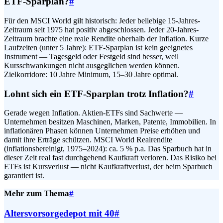
ETF-Sparplan?
#
Für den MSCI World gilt historisch: Jeder beliebige 15-Jahres-
Zeitraum seit 1975 hat positiv abgeschlossen. Jeder 20-Jahres-
Zeitraum brachte eine reale Rendite oberhalb der Inflation. Kurze
Laufzeiten (unter 5 Jahre): ETF-Sparplan ist kein geeignetes
Instrument — Tagesgeld oder Festgeld sind besser, weil
Kursschwankungen nicht ausgeglichen werden können.
Zielkorridore: 10 Jahre Minimum, 15–30 Jahre optimal.
Lohnt sich ein ETF-Sparplan trotz Inflation?
#
Gerade wegen Inflation. Aktien-ETFs sind Sachwerte —
Unternehmen besitzen Maschinen, Marken, Patente, Immobilien. In
inflationären Phasen können Unternehmen Preise erhöhen und
damit ihre Erträge schützen. MSCI World Realrendite
(inflationsbereinigt, 1975–2024): ca. 5 % p.a. Das Sparbuch hat in
dieser Zeit real fast durchgehend Kaufkraft verloren. Das Risiko bei
ETFs ist Kursverlust — nicht Kaufkraftverlust, der beim Sparbuch
garantiert ist.
Mehr zum Thema
#
Altersvorsorgedepot mit 40
#