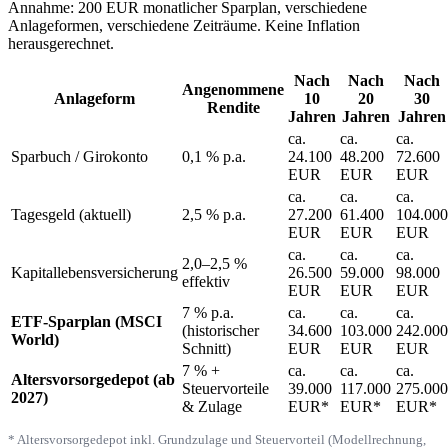
Annahme: 200 EUR monatlicher Sparplan, verschiedene
Anlageformen, verschiedene Zeiträume. Keine Inflation
herausgerechnet.
Nach
Nach
Nach
Angenommene
Anlageform
10
20
30
Rendite
Jahren
Jahren
Jahren
ca.
ca.
ca.
Sparbuch / Girokonto
0,1 % p.a.
24.100
48.200
72.600
EUR
EUR
EUR
ca.
ca.
ca.
Tagesgeld (aktuell)
2,5 % p.a.
27.200
61.400
104.000
EUR
EUR
EUR
ca.
ca.
ca.
2,0–2,5 %
Kapitallebensversicherung
26.500
59.000
98.000
effektiv
EUR
EUR
EUR
7 % p.a.
ca.
ca.
ca.
ETF-Sparplan (MSCI
(historischer
34.600
103.000
242.000
World)
Schnitt)
EUR
EUR
EUR
7 % +
ca.
ca.
ca.
Altersvorsorgedepot (ab
Steuervorteile
39.000
117.000
275.000
2027)
& Zulage
EUR*
EUR*
EUR*
* Altersvorsorgedepot inkl. Grundzulage und Steuervorteil (Modellrechnung,