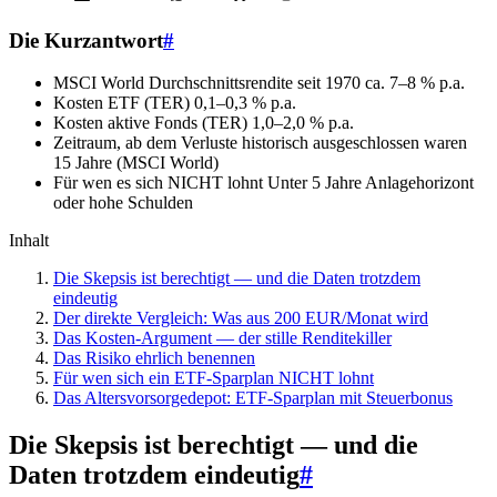
Die Kurzantwort
#
MSCI World Durchschnittsrendite seit 1970
ca. 7–8 % p.a.
Kosten ETF (TER)
0,1–0,3 % p.a.
Kosten aktive Fonds (TER)
1,0–2,0 % p.a.
Zeitraum, ab dem Verluste historisch ausgeschlossen waren
15 Jahre (MSCI World)
Für wen es sich NICHT lohnt
Unter 5 Jahre Anlagehorizont
oder hohe Schulden
Inhalt
Die Skepsis ist berechtigt — und die Daten trotzdem
eindeutig
Der direkte Vergleich: Was aus 200 EUR/Monat wird
Das Kosten-Argument — der stille Renditekiller
Das Risiko ehrlich benennen
Für wen sich ein ETF-Sparplan NICHT lohnt
Das Altersvorsorgedepot: ETF-Sparplan mit Steuerbonus
Die Skepsis ist berechtigt — und die
Daten trotzdem eindeutig
#