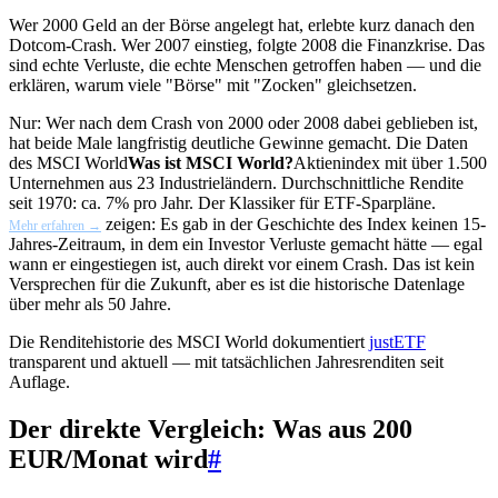
Wer 2000 Geld an der Börse angelegt hat, erlebte kurz danach den
Dotcom-Crash. Wer 2007 einstieg, folgte 2008 die Finanzkrise. Das
sind echte Verluste, die echte Menschen getroffen haben — und die
erklären, warum viele "Börse" mit "Zocken" gleichsetzen.
Nur: Wer nach dem Crash von 2000 oder 2008 dabei geblieben ist,
hat beide Male langfristig deutliche Gewinne gemacht. Die Daten
des
MSCI World
Was ist MSCI World?
Aktienindex mit über 1.500
Unternehmen aus 23 Industrieländern. Durchschnittliche Rendite
seit 1970: ca. 7% pro Jahr. Der Klassiker für ETF-Sparpläne.
zeigen: Es gab in der Geschichte des Index keinen 15-
Mehr erfahren →
Jahres-Zeitraum, in dem ein Investor Verluste gemacht hätte — egal
wann er eingestiegen ist, auch direkt vor einem Crash. Das ist kein
Versprechen für die Zukunft, aber es ist die historische Datenlage
über mehr als 50 Jahre.
Die Renditehistorie des MSCI World dokumentiert
justETF
transparent und aktuell — mit tatsächlichen Jahresrenditen seit
Auflage.
Der direkte Vergleich: Was aus 200
EUR/Monat wird
#