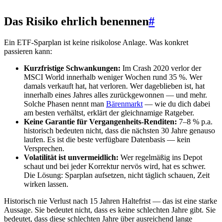
Das Risiko ehrlich benennen
#
Ein ETF-Sparplan ist keine risikolose Anlage. Was konkret
passieren kann:
Kurzfristige Schwankungen:
Im Crash 2020 verlor der
MSCI World innerhalb weniger Wochen rund 35 %. Wer
damals verkauft hat, hat verloren. Wer dageblieben ist, hat
innerhalb eines Jahres alles zurückgewonnen — und mehr.
Solche Phasen nennt man
Bärenmarkt
— wie du dich dabei
am besten verhältst, erklärt der gleichnamige Ratgeber.
Keine Garantie für Vergangenheits-Renditen:
7–8 % p.a.
historisch bedeuten nicht, dass die nächsten 30 Jahre genauso
laufen. Es ist die beste verfügbare Datenbasis — kein
Versprechen.
Volatilität ist unvermeidlich:
Wer regelmäßig ins Depot
schaut und bei jeder Korrektur nervös wird, hat es schwer.
Die Lösung: Sparplan aufsetzen, nicht täglich schauen, Zeit
wirken lassen.
Historisch nie Verlust nach 15 Jahren Haltefrist — das ist eine starke
Aussage. Sie bedeutet nicht, dass es keine schlechten Jahre gibt. Sie
bedeutet, dass diese schlechten Jahre über ausreichend lange