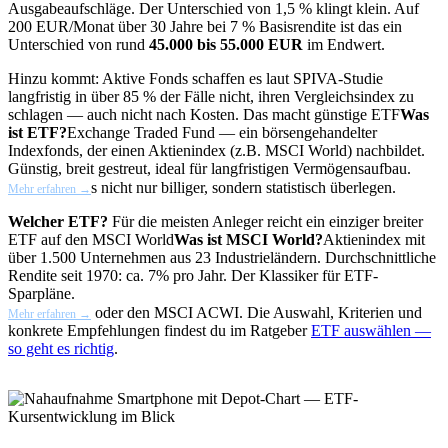
Ausgabeaufschläge. Der Unterschied von 1,5 % klingt klein. Auf
200 EUR/Monat über 30 Jahre bei 7 % Basisrendite ist das ein
Unterschied von rund
45.000 bis 55.000 EUR
im Endwert.
Hinzu kommt: Aktive Fonds schaffen es laut SPIVA-Studie
langfristig in über 85 % der Fälle nicht, ihren Vergleichsindex zu
schlagen — auch nicht nach Kosten. Das macht günstige
ETF
Was
ist ETF?
Exchange Traded Fund — ein börsengehandelter
Indexfonds, der einen Aktienindex (z.B. MSCI World) nachbildet.
Günstig, breit gestreut, ideal für langfristigen Vermögensaufbau.
s nicht nur billiger, sondern statistisch überlegen.
Mehr erfahren →
Welcher ETF?
Für die meisten Anleger reicht ein einziger breiter
ETF auf den
MSCI World
Was ist MSCI World?
Aktienindex mit
über 1.500 Unternehmen aus 23 Industrieländern. Durchschnittliche
Rendite seit 1970: ca. 7% pro Jahr. Der Klassiker für ETF-
Sparpläne.
oder den MSCI ACWI. Die Auswahl, Kriterien und
Mehr erfahren →
konkrete Empfehlungen findest du im Ratgeber
ETF auswählen —
so geht es richtig
.