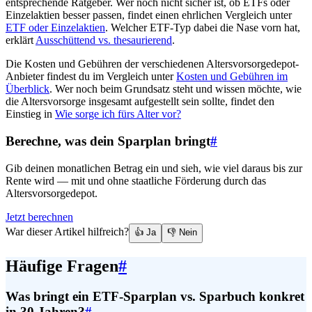
entsprechende Ratgeber. Wer noch nicht sicher ist, ob ETFs oder
Einzelaktien besser passen, findet einen ehrlichen Vergleich unter
ETF oder Einzelaktien
. Welcher ETF-Typ dabei die Nase vorn hat,
erklärt
Ausschüttend vs. thesaurierend
.
Die Kosten und Gebühren der verschiedenen Altersvorsorgedepot-
Anbieter findest du im Vergleich unter
Kosten und Gebühren im
Überblick
. Wer noch beim Grundsatz steht und wissen möchte, wie
die Altersvorsorge insgesamt aufgestellt sein sollte, findet den
Einstieg in
Wie sorge ich fürs Alter vor?
Berechne, was dein Sparplan bringt
#
Gib deinen monatlichen Betrag ein und sieh, wie viel daraus bis zur
Rente wird — mit und ohne staatliche Förderung durch das
Altersvorsorgedepot.
Jetzt berechnen
War dieser Artikel hilfreich?
👍 Ja
👎 Nein
Häufige Fragen
#
Was bringt ein ETF-Sparplan vs. Sparbuch konkret
in 30 Jahren?
#