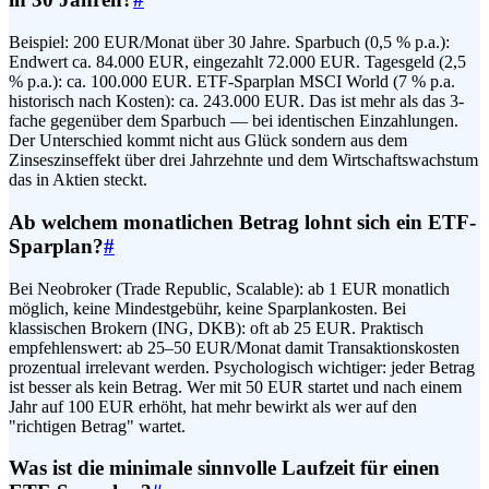
Beispiel: 200 EUR/Monat über 30 Jahre. Sparbuch (0,5 % p.a.):
Endwert ca. 84.000 EUR, eingezahlt 72.000 EUR. Tagesgeld (2,5
% p.a.): ca. 100.000 EUR. ETF-Sparplan MSCI World (7 % p.a.
historisch nach Kosten): ca. 243.000 EUR. Das ist mehr als das 3-
fache gegenüber dem Sparbuch — bei identischen Einzahlungen.
Der Unterschied kommt nicht aus Glück sondern aus dem
Zinseszinseffekt über drei Jahrzehnte und dem Wirtschaftswachstum
das in Aktien steckt.
Ab welchem monatlichen Betrag lohnt sich ein ETF-
Sparplan?
#
Bei Neobroker (Trade Republic, Scalable): ab 1 EUR monatlich
möglich, keine Mindestgebühr, keine Sparplankosten. Bei
klassischen Brokern (ING, DKB): oft ab 25 EUR. Praktisch
empfehlenswert: ab 25–50 EUR/Monat damit Transaktionskosten
prozentual irrelevant werden. Psychologisch wichtiger: jeder Betrag
ist besser als kein Betrag. Wer mit 50 EUR startet und nach einem
Jahr auf 100 EUR erhöht, hat mehr bewirkt als wer auf den
"richtigen Betrag" wartet.
Was ist die minimale sinnvolle Laufzeit für einen