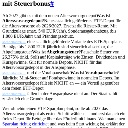
mit Steuerbonus
#
Ab 2027 gibt es mit dem neuen
Altersvorsorgedepot
Was ist
Altersvorsorgedepot?
Neues staatlich gefördertes ETF-Depot für
die Altersvorsorge ab 2026/2027. Ersetzt die Riester-Rente. Mit
Grundzulage (max. 540 EUR/Jahr), Sonderausgabenabzug (bis
1.800 EUR/Jahr) und Pfändungsschutz.
eine staatlich geförderte Variante des ETF-Sparplans.
Mehr erfahren →
Beiträge bis 1.800 EUR jährlich sind steuerlich absetzbar, die
Abgeltungsteuer
Was ist Abgeltungsteuer?
Pauschale Steuer von
26,375% (inkl. Soli) auf Kapitalerträge wie Zinsen, Dividenden und
Kursgewinne. Gilt für normale Depots, NICHT für das
Altersvorsorgedepot in der Ansparphase.
und die
Vorabpauschale
Was ist Vorabpauschale?
Mehr erfahren →
Jährliche Mini-Steuer auf Fondsgewinne in normalen Depots. Im
Altersvorsorgedepot fällt sie NICHT an — ein Vorteil gegenüber
dem freien ETF-Depot.
fallen in der Ansparphase nicht an. Der Staat zahlt
Mehr erfahren →
zusätzlich eine Grundzulage.
Wer ohnehin einen ETF-Sparplan plant, sollte ab 2027 das
Altersvorsorgedepot als ersten Schritt wählen — und erst danach ein
freies Depot für Beträge über das Förderlimit hinaus. Wie man einen
Sparplan richtig einrichtet
und was beim Start wichtig ist, erklärt der