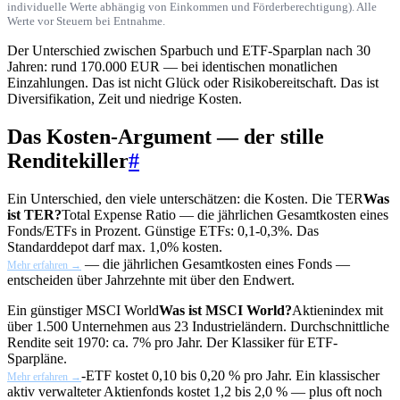
individuelle Werte abhängig von Einkommen und Förderberechtigung). Alle
Werte vor Steuern bei Entnahme.
Der Unterschied zwischen Sparbuch und ETF-Sparplan nach 30
Jahren: rund 170.000 EUR — bei identischen monatlichen
Einzahlungen. Das ist nicht Glück oder Risikobereitschaft. Das ist
Diversifikation, Zeit und niedrige Kosten.
Das Kosten-Argument — der stille
Renditekiller
#
Ein Unterschied, den viele unterschätzen: die Kosten. Die
TER
Was
ist TER?
Total Expense Ratio — die jährlichen Gesamtkosten eines
Fonds/ETFs in Prozent. Günstige ETFs: 0,1-0,3%. Das
Standarddepot darf max. 1,0% kosten.
— die jährlichen Gesamtkosten eines Fonds —
Mehr erfahren →
entscheiden über Jahrzehnte mit über den Endwert.
Ein günstiger
MSCI World
Was ist MSCI World?
Aktienindex mit
über 1.500 Unternehmen aus 23 Industrieländern. Durchschnittliche
Rendite seit 1970: ca. 7% pro Jahr. Der Klassiker für ETF-
Sparpläne.
-ETF kostet 0,10 bis 0,20 % pro Jahr. Ein klassischer
Mehr erfahren →
aktiv verwalteter Aktienfonds kostet 1,2 bis 2,0 % — plus oft noch