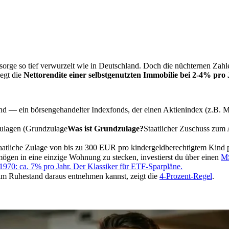
rsorge so tief verwurzelt wie in Deutschland. Doch die nüchternen Za
egt die
Nettorendite einer selbstgenutzten Immobilie bei 2-4% pro
 — ein börsengehandelter Indexfonds, der einen Aktienindex (z.B. MSCI 
ulagen (
Grundzulage
Was ist Grundzulage?
Staatlicher Zuschuss zum
taatliche Zulage von bis zu 300 EUR pro kindergeldberechtigtem Kind p
mögen in eine einzige Wohnung zu stecken, investierst du über einen
M
 1970: ca. 7% pro Jahr. Der Klassiker für ETF-Sparpläne.
im Ruhestand daraus entnehmen kannst, zeigt die
4-Prozent-Regel
.