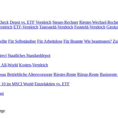
Check
Depot vs. ETF Vergleich
Steuer-Rechner
Riester-Wechsel-Rechn
rgleich
ETF-Vergleich
Tagesgeld-Vergleich
Festgeld-Vergleich
Giroko
ellte
Für Selbständige
Für Arbeitslose
Für Beamte
Wie beantragen?
Zul
rect
Staatliches Standarddepot
 All-World
Kosten-Vergleich
veau
Betriebliche Altersvorsorge
Riester-Rente
Rürup-Rente
Basisrente 
 10 im MSCI World
Einzelaktien vs. ETF
st