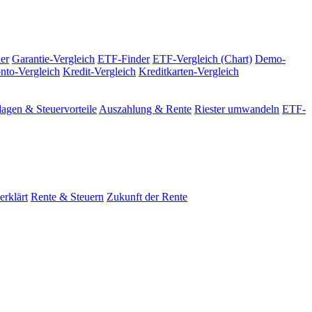
er
Garantie-Vergleich
ETF-Finder
ETF-Vergleich (Chart)
Demo-
nto-Vergleich
Kredit-Vergleich
Kreditkarten-Vergleich
agen & Steuervorteile
Auszahlung & Rente
Riester umwandeln
ETF-
erklärt
Rente & Steuern
Zukunft der Rente