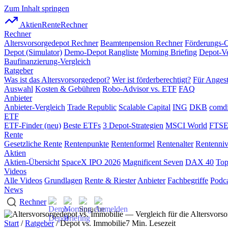
Zum Inhalt springen
AktienRente
Rechner
Rechner
Altersvorsorgedepot Rechner
Beamtenpension Rechner
Förderungs-
Depot (Simulator)
Demo-Depot Rangliste
Morning Briefing
Depot-Ve
Baufinanzierung-Vergleich
Ratgeber
Was ist das Altersvorsorgedepot?
Wer ist förderberechtigt?
Für Angest
Auswahl
Kosten & Gebühren
Robo-Advisor vs. ETF
FAQ
Anbieter
Anbieter-Vergleich
Trade Republic
Scalable Capital
ING
DKB
comdi
ETF
ETF-Finder (neu)
Beste ETFs
3 Depot-Strategien
MSCI World
FTSE
Rente
Gesetzliche Rente
Rentenpunkte
Rentenformel
Rentenalter
Rentenni
Aktien
Aktien-Übersicht
SpaceX IPO 2026
Magnificent Seven
DAX 40
Top
Videos
Alle Videos
Grundlagen
Rente & Riester
Anbieter
Fachbegriffe
Podca
News
Rechner
Start
/
Ratgeber
/ Depot vs. Immobilie
7 Min. Lesezeit