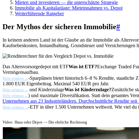
Mieten und investieren — die unterschätzte Strategie
Immobilie als Kapitalanlage: Mieteinnahmen vs. Depot
Weiterführende Ratgeber
Der Mythos der sicheren Immobilie
#
In keinem anderen Land ist der Glaube an die Immobilie als Altersvo
Kaufnebenkosten, Instandhaltung, Grundsteuer und Versicherungen li
Das Altersvorsorgedepot mit
ETF
Was ist ETF?
Exchange Traded Fund
Vermögensaufbau.
-Sparplänen bietet historisch 6–8 % Rendite, staatliche Z
Mehr erfahren →
1.800 EUR Eigenbeitrag. Maximal 540 EUR pro Jahr.
und
Kinderzulage
Was ist Kinderzulage?
Zusätzliche s
Mehr erfahren →
) und maximale Diversifikation. Statt dein gesamtes Ver
Mehr erfahren →
Unternehmen aus 23 Industrieländern. Durchschnittliche Rendite seit
-ETF in über 1.500 Unternehmen weltweit. Wie viel du 
Mehr erfahren →
Video: Haus oder Depot — Die ehrliche Rechnung