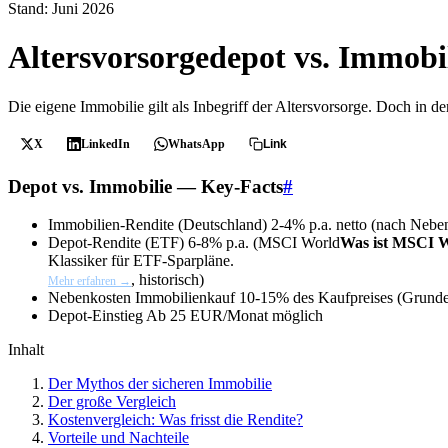
Stand: Juni 2026
Altersvorsorgedepot vs. Immobi
Die eigene Immobilie gilt als Inbegriff der Altersvorsorge. Doch in de
X
LinkedIn
WhatsApp
Link
Depot vs. Immobilie — Key-Facts
#
Immobilien-Rendite (Deutschland)
2-4% p.a. netto (nach Nebe
Depot-Rendite (ETF)
6-8% p.a. (
MSCI World
Was ist MSCI 
Klassiker für ETF-Sparpläne.
, historisch)
Mehr erfahren →
Nebenkosten Immobilienkauf
10-15% des Kaufpreises (Grunde
Depot-Einstieg
Ab 25 EUR/Monat möglich
Inhalt
Der Mythos der sicheren Immobilie
Der große Vergleich
Kostenvergleich: Was frisst die Rendite?
Vorteile und Nachteile