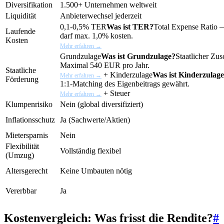
Diversifikation
1.500+ Unternehmen weltweit
Liquidität
Anbieterwechsel jederzeit
0,1-0,5%
TER
Was ist TER?
Total Expense Ratio 
Laufende
darf max. 1,0% kosten.
Kosten
Mehr erfahren →
Grundzulage
Was ist Grundzulage?
Staatlicher Zu
Maximal 540 EUR pro Jahr.
Staatliche
+
Kinderzulage
Was ist Kinderzulag
Mehr erfahren →
Förderung
1:1-Matching des Eigenbeitrags gewährt.
+ Steuer
Mehr erfahren →
Klumpenrisiko
Nein (global diversifiziert)
Inflationsschutz
Ja (Sachwerte/Aktien)
Mietersparnis
Nein
Flexibilität
Vollständig flexibel
(Umzug)
Altersgerecht
Keine Umbauten nötig
Vererbbar
Ja
Kostenvergleich: Was frisst die Rendite?
#