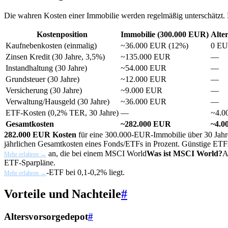
Die wahren Kosten einer Immobilie werden regelmäßig unterschätzt. H
Kostenposition
Immobilie (300.000 EUR)
Alte
Kaufnebenkosten (einmalig)
~36.000 EUR (12%)
0 E
Zinsen Kredit (30 Jahre, 3,5%)
~135.000 EUR
—
Instandhaltung (30 Jahre)
~54.000 EUR
—
Grundsteuer (30 Jahre)
~12.000 EUR
—
Versicherung (30 Jahre)
~9.000 EUR
—
Verwaltung/Hausgeld (30 Jahre)
~36.000 EUR
—
ETF-Kosten (0,2% TER, 30 Jahre)
—
~4.0
Gesamtkosten
~282.000 EUR
~4.0
282.000 EUR Kosten
für eine 300.000-EUR-Immobilie über 30 Jahre —
jährlichen Gesamtkosten eines Fonds/ETFs in Prozent. Günstige ETF
an, die bei einem
MSCI World
Was ist MSCI World?
A
Mehr erfahren →
ETF-Sparpläne.
-ETF bei 0,1-0,2% liegt.
Mehr erfahren →
Vorteile und Nachteile
#
Altersvorsorgedepot
#