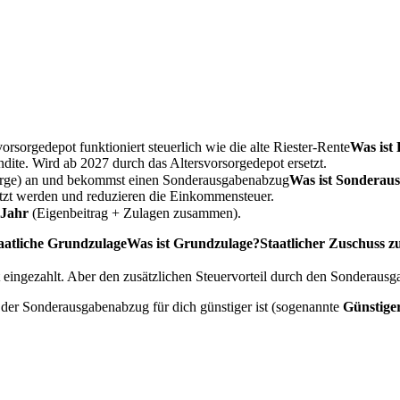
rsorgedepot funktioniert steuerlich wie die alte
Riester-Rente
Was ist 
dite. Wird ab 2027 durch das Altersvorsorgedepot ersetzt.
orge) an und bekommst einen
Sonderausgabenabzug
Was ist Sonderau
tzt werden und reduzieren die Einkommensteuer.
 Jahr
(Eigenbeitrag + Zulagen zusammen).
aatliche
Grundzulage
Was ist Grundzulage?
Staatlicher Zuschuss 
eingezahlt. Aber den zusätzlichen Steuervorteil durch den Sonderaus
 der Sonderausgabenabzug für dich günstiger ist (sogenannte
Günstige