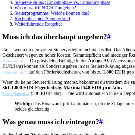
Steuererklärung: Einzahlphase vs. Entnahmephase
Was muss ich NICHT angeben?
Steuerprogramme: Welche können das?
Rechenbeispiel: Steuervorteil
Weiterführende Ratgeber
Muss ich das überhaupt angeben?
#
Ja
— wenn du den vollen Steuervorteil mitnehmen willst. Das Altersvo
Gescheitert wegen zu hoher Kosten, Garantiepflicht und niedriger Ren
: Du gibst deine Beiträge in der
Anlage AV
(Altersvors
Mehr erfahren →
EUR/Jahr) können als Sonderausgaben in der Steuererklärung abgese
auf den Förderhöchstbetrag von bis zu
1.800 EUR pro
Mehr erfahren →
Wenn du keine Steuererklärung machst, bekommst du trotzdem die
st
361-1.800 EUR Eigenbeitrag. Maximal 540 EUR pro Jahr.
(540 EUR/Jahr) — die wird automatisch in dein Depot 
Mehr erfahren →
Wichtig:
Das Finanzamt prüft automatisch, ob die Zulage oder
beides gleichzeitig.
Was genau muss ich eintragen?
#
In der
Anlage AV
deiner Steuererklärung trägst du ein: