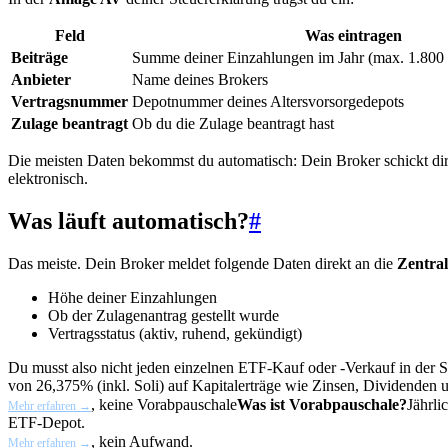
Feld
Was eintragen
Beiträge
Summe deiner Einzahlungen im Jahr (max. 1.800
Anbieter
Name deines Brokers
Vertragsnummer
Depotnummer deines Altersvorsorgedepots
Zulage beantragt
Ob du die Zulage beantragt hast
Die meisten Daten bekommst du automatisch: Dein Broker schickt di
elektronisch.
Was läuft automatisch?
#
Das meiste. Dein Broker meldet folgende Daten direkt an die
Zentral
Höhe deiner Einzahlungen
Ob der Zulagenantrag gestellt wurde
Vertragsstatus (aktiv, ruhend, gekündigt)
Du musst also nicht jeden einzelnen ETF-Kauf oder -Verkauf in der 
von 26,375% (inkl. Soli) auf Kapitalerträge wie Zinsen, Dividenden
, keine
Vorabpauschale
Was ist Vorabpauschale?
Jährli
Mehr erfahren →
ETF-Depot.
, kein Aufwand.
Mehr erfahren →