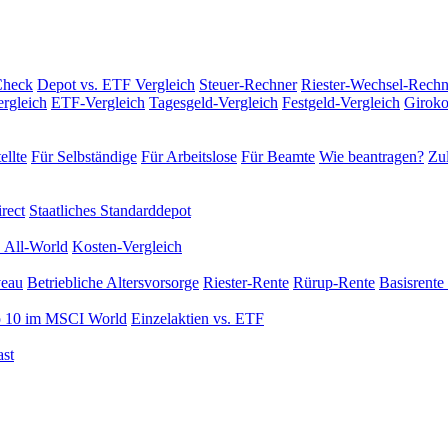
Check
Depot vs. ETF Vergleich
Steuer-Rechner
Riester-Wechsel-Rechn
rgleich
ETF-Vergleich
Tagesgeld-Vergleich
Festgeld-Vergleich
Giroko
ellte
Für Selbständige
Für Arbeitslose
Für Beamte
Wie beantragen?
Zul
rect
Staatliches Standarddepot
 All-World
Kosten-Vergleich
veau
Betriebliche Altersvorsorge
Riester-Rente
Rürup-Rente
Basisrente 
 10 im MSCI World
Einzelaktien vs. ETF
st