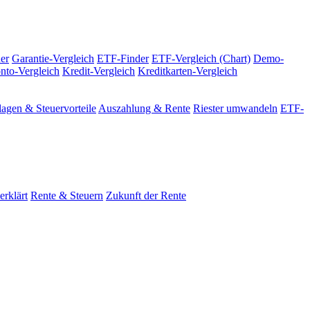
er
Garantie-Vergleich
ETF-Finder
ETF-Vergleich (Chart)
Demo-
nto-Vergleich
Kredit-Vergleich
Kreditkarten-Vergleich
agen & Steuervorteile
Auszahlung & Rente
Riester umwandeln
ETF-
erklärt
Rente & Steuern
Zukunft der Rente