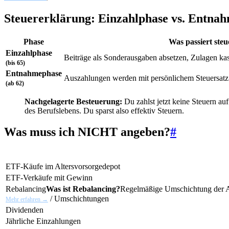
Steuererklärung: Einzahlphase vs. Entna
Phase
Was passiert steu
Einzahlphase
Beiträge als Sonderausgaben absetzen, Zulagen kas
(bis 65)
Entnahmephase
Auszahlungen werden mit persönlichem Steuersatz 
(ab 62)
Nachgelagerte Besteuerung:
Du zahlst jetzt keine Steuern au
des Berufslebens. Du sparst also effektiv Steuern.
Was muss ich NICHT angeben?
#
ETF-Käufe im Altersvorsorgedepot
ETF-Verkäufe mit Gewinn
Rebalancing
Was ist Rebalancing?
Regelmäßige Umschichtung der An
/ Umschichtungen
Mehr erfahren →
Dividenden
Jährliche Einzahlungen