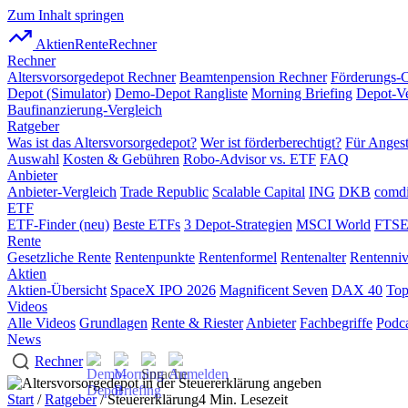
Zum Inhalt springen
AktienRente
Rechner
Rechner
Altersvorsorgedepot Rechner
Beamtenpension Rechner
Förderungs-
Depot (Simulator)
Demo-Depot Rangliste
Morning Briefing
Depot-Ve
Baufinanzierung-Vergleich
Ratgeber
Was ist das Altersvorsorgedepot?
Wer ist förderberechtigt?
Für Angest
Auswahl
Kosten & Gebühren
Robo-Advisor vs. ETF
FAQ
Anbieter
Anbieter-Vergleich
Trade Republic
Scalable Capital
ING
DKB
comdi
ETF
ETF-Finder (neu)
Beste ETFs
3 Depot-Strategien
MSCI World
FTSE
Rente
Gesetzliche Rente
Rentenpunkte
Rentenformel
Rentenalter
Rentenni
Aktien
Aktien-Übersicht
SpaceX IPO 2026
Magnificent Seven
DAX 40
Top
Videos
Alle Videos
Grundlagen
Rente & Riester
Anbieter
Fachbegriffe
Podca
News
Rechner
Start
/
Ratgeber
/ Steuererklärung
4 Min. Lesezeit