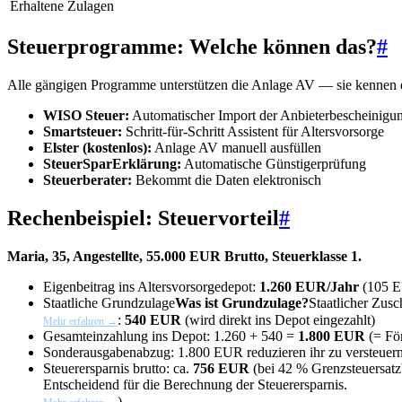
Erhaltene Zulagen
Steuerprogramme: Welche können das?
#
Alle gängigen Programme unterstützen die Anlage AV — sie kennen d
WISO Steuer:
Automatischer Import der Anbieterbescheinigu
Smartsteuer:
Schritt-für-Schritt Assistent für Altersvorsorge
Elster (kostenlos):
Anlage AV manuell ausfüllen
SteuerSparErklärung:
Automatische Günstigerprüfung
Steuerberater:
Bekommt die Daten elektronisch
Rechenbeispiel: Steuervorteil
#
Maria, 35, Angestellte, 55.000 EUR Brutto, Steuerklasse 1.
Eigenbeitrag ins Altersvorsorgedepot:
1.260 EUR/Jahr
(105 E
Staatliche
Grundzulage
Was ist Grundzulage?
Staatlicher Zus
:
540 EUR
(wird direkt ins Depot eingezahlt)
Mehr erfahren →
Gesamteinzahlung ins Depot: 1.260 + 540 =
1.800 EUR
(= För
Sonderausgabenabzug: 1.800 EUR reduzieren ihr zu versteue
Steuerersparnis brutto: ca.
756 EUR
(bei 42 %
Grenzsteuersatz
Entscheidend für die Berechnung der Steuerersparnis.
)