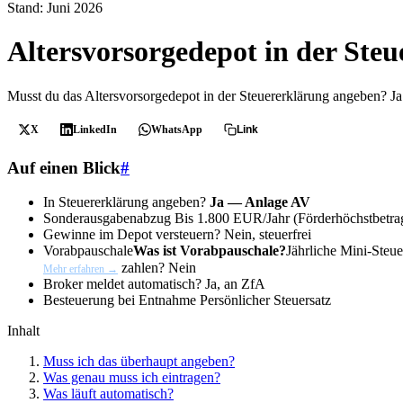
Stand: Juni 2026
Altersvorsorgedepot in der Ste
Musst du das Altersvorsorgedepot in der Steuererklärung angeben? Ja —
X
LinkedIn
WhatsApp
Link
Auf einen Blick
#
In Steuererklärung angeben?
Ja — Anlage AV
Sonderausgabenabzug
Bis 1.800 EUR/Jahr (Förderhöchstbetra
Gewinne im Depot versteuern?
Nein, steuerfrei
Vorabpauschale
Was ist Vorabpauschale?
Jährliche Mini-Steu
zahlen?
Nein
Mehr erfahren →
Broker meldet automatisch?
Ja, an ZfA
Besteuerung bei Entnahme
Persönlicher Steuersatz
Inhalt
Muss ich das überhaupt angeben?
Was genau muss ich eintragen?
Was läuft automatisch?