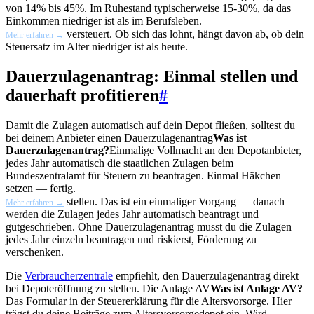
von 14% bis 45%. Im Ruhestand typischerweise 15-30%, da das
Einkommen niedriger ist als im Berufsleben.
versteuert. Ob sich das lohnt, hängt davon ab, ob dein
Mehr erfahren →
Steuersatz im Alter niedriger ist als heute.
Dauerzulagenantrag: Einmal stellen und
dauerhaft profitieren
#
Damit die Zulagen automatisch auf dein Depot fließen, solltest du
bei deinem Anbieter einen
Dauerzulagenantrag
Was ist
Dauerzulagenantrag?
Einmalige Vollmacht an den Depotanbieter,
jedes Jahr automatisch die staatlichen Zulagen beim
Bundeszentralamt für Steuern zu beantragen. Einmal Häkchen
setzen — fertig.
stellen. Das ist ein einmaliger Vorgang — danach
Mehr erfahren →
werden die Zulagen jedes Jahr automatisch beantragt und
gutgeschrieben. Ohne Dauerzulagenantrag musst du die Zulagen
jedes Jahr einzeln beantragen und riskierst, Förderung zu
verschenken.
Die
Verbraucherzentrale
empfiehlt, den Dauerzulagenantrag direkt
bei Depoteröffnung zu stellen. Die
Anlage AV
Was ist Anlage AV?
Das Formular in der Steuererklärung für die Altersvorsorge. Hier
trägst du deine Beiträge zum Altersvorsorgedepot ein. Wird