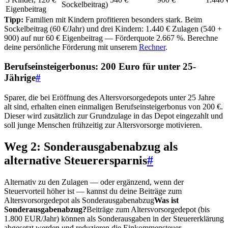
Sockelbeitrag)
Eigenbeitrag
Tipp:
Familien mit Kindern profitieren besonders stark. Beim
Sockelbeitrag (60 €/Jahr) und drei Kindern: 1.440 € Zulagen (540 +
900) auf nur 60 € Eigenbeitrag — Förderquote 2.667 %. Berechne
deine persönliche Förderung mit unserem
Rechner
.
Berufseinsteigerbonus: 200 Euro für unter 25-
Jährige
#
Sparer, die bei Eröffnung des Altersvorsorgedepots unter 25 Jahre
alt sind, erhalten einen einmaligen Berufseinsteigerbonus von 200 €.
Dieser wird zusätzlich zur Grundzulage in das Depot eingezahlt und
soll junge Menschen frühzeitig zur Altersvorsorge motivieren.
Weg 2: Sonderausgabenabzug als
alternative Steuerersparnis
#
Alternativ zu den Zulagen — oder ergänzend, wenn der
Steuervorteil höher ist — kannst du deine Beiträge zum
Altersvorsorgedepot als
Sonderausgabenabzug
Was ist
Sonderausgabenabzug?
Beiträge zum Altersvorsorgedepot (bis
1.800 EUR/Jahr) können als Sonderausgaben in der Steuererklärung
abgesetzt werden und reduzieren die Einkommensteuer.