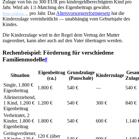
Zulage von bis zu 300 EUR pro kindergeldberechtigtem Kind pro
Jahr. Wird als 1:1-Matching des Eigenbeitrags gewährt.
pro Jahr. Das
Altersvorsorgereformgesetz
hat die
Mehr erfahren →
Kinderzulage vereinheitlicht — unabhängig vom Geburtsjahr des
Kindes.
Die Kinderzulage wird in der Regel dem Vertrag der Mutter
zugeordnet, kann aber auch auf den Vater übertragen werden.
Rechenbeispiel: Förderung für verschiedene
Familienmodelle
#
Eigenbeitrag
Grundzulage
Gesa
Situation
Kinderzulage
(ca.)
(Pauschale)
Zulag
Single, 1.800 €
1.800 €
540 €
—
540 €
Eigenbeitrag
Alleinerziehend,
1 Kind, 1.200 €
1.200 €
540 €
300 €
840 €
Eigenbeitrag
Verheiratet, 2
Kinder, 1.800 €
1.800 €
540 €
600 €
1.140 
Eigenbeitrag
Geringverdiener,
120 € (über
3 Kinder, 120 €
540 €
900 €
1.440 