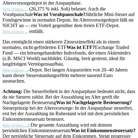
Altersvorsorgedepot in der Ansparphase.
(26,375 % inkl. Soli) belastet. Auch die
Mehr erfahren →
Vorabpauschale
Was ist Vorabpauschale?
Jährliche Mini-Steuer auf
Fondsgewinne in normalen Depots. Im Altersvorsorgedepot fällt sie
NICHT an — ein Vorteil gegenüber dem freien ETF-Depot.
entfällt.
Mehr erfahren →
Das ermöglicht einen stärkeren Zinseszinseffekt als in einem
normalen, nicht-geförderten
ETF
Was ist ETF?
Exchange Traded
Fund — ein börsengehandelter Indexfonds, der einen Aktienindex
(z.B. MSCI World) nachbildet. Günstig, breit gestreut, ideal für
langfristigen Vermögensaufbau.
-Depot. Bei langen Ansparzeiten von 20–40 Jahren
Mehr erfahren →
kann dieser Steuerstundungseffekt mehrere tausend Euro
ausmachen.
Achtung:
Die Steuerfreiheit in der Ansparphase bedeutet nicht, dass
du nie Steuern zahlst. Bei der Auszahlung im Alter greift die
Nachgelagerte Besteuerung
Was ist Nachgelagerte Besteuerung?
Steuerprinzip bei der Altersvorsorge: In der Ansparphase steuerfrei,
erst bei der Auszahlung im Ruhestand wird mit dem persönlichen
Einkommensteuersatz besteuert.
: Die gesamte Auszahlung wird mit deinem
Mehr erfahren →
persönlichen
Einkommensteuersatz
Was ist Einkommensteuersatz?
Der persönliche Steuersatz auf dein Einkommen. Steigt progressiv