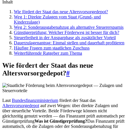
Inhalt
Wie fördert der Staat das neue Altersvorsorgedepot?
Weg 1: Direkte Zulagen vom Staat (Grund- und
Kinderzulage)
Weg 2: Sonderausgabenabzug als alternative Steuerersparnis
Günstigerprüfung: Welcher Förderweg ist besser für dich?
Steuerfreiheit in der Ansparphase als zusätzlicher Vorteil
Dauerzulagenantrag: Einmal stellen und dauerhaft profitieren
Häufige Fragen zum staatlichen Zuschuss
Weiterführende Ratgeber zum Thema
Wie fördert der Staat das neue
Altersvorsorgedepot?
#
Laut
Bundesfinanzministerium
fördert der Staat das
Altersvorsorgedepot
auf zwei Wegen: über direkte Zulagen und
über steuerliche Vorteile. Beide Förderwege können nicht
gleichzeitig genutzt werden — das Finanzamt prüft automatisch per
Günstigerprüfung
Was ist Günstigerprüfung?
Das Finanzamt prüft
automatisch, ob die Zulagen oder der Sonderausgabenabzug für