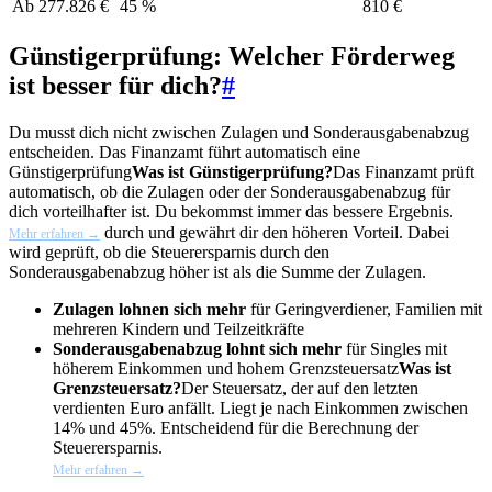
Ab 277.826 €
45 %
810 €
Günstigerprüfung: Welcher Förderweg
ist besser für dich?
#
Du musst dich nicht zwischen Zulagen und Sonderausgabenabzug
entscheiden. Das Finanzamt führt automatisch eine
Günstigerprüfung
Was ist Günstigerprüfung?
Das Finanzamt prüft
automatisch, ob die Zulagen oder der Sonderausgabenabzug für
dich vorteilhafter ist. Du bekommst immer das bessere Ergebnis.
durch und gewährt dir den höheren Vorteil. Dabei
Mehr erfahren →
wird geprüft, ob die Steuerersparnis durch den
Sonderausgabenabzug höher ist als die Summe der Zulagen.
Zulagen lohnen sich mehr
für Geringverdiener, Familien mit
mehreren Kindern und Teilzeitkräfte
Sonderausgabenabzug lohnt sich mehr
für Singles mit
höherem Einkommen und hohem
Grenzsteuersatz
Was ist
Grenzsteuersatz?
Der Steuersatz, der auf den letzten
verdienten Euro anfällt. Liegt je nach Einkommen zwischen
14% und 45%. Entscheidend für die Berechnung der
Steuerersparnis.
Mehr erfahren →