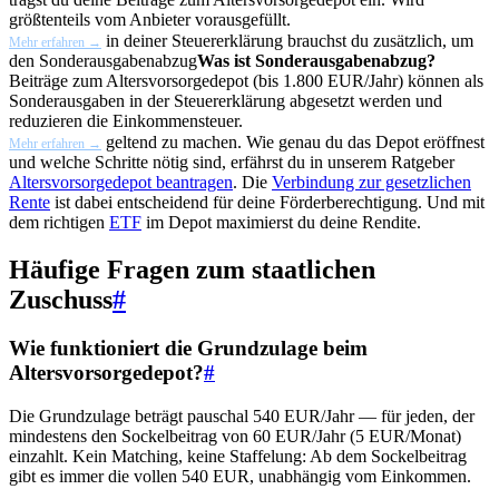
größtenteils vom Anbieter vorausgefüllt.
in deiner Steuererklärung brauchst du zusätzlich, um
Mehr erfahren →
den
Sonderausgabenabzug
Was ist Sonderausgabenabzug?
Beiträge zum Altersvorsorgedepot (bis 1.800 EUR/Jahr) können als
Sonderausgaben in der Steuererklärung abgesetzt werden und
reduzieren die Einkommensteuer.
geltend zu machen. Wie genau du das Depot eröffnest
Mehr erfahren →
und welche Schritte nötig sind, erfährst du in unserem Ratgeber
Altersvorsorgedepot beantragen
. Die
Verbindung zur gesetzlichen
Rente
ist dabei entscheidend für deine Förderberechtigung. Und mit
dem richtigen
ETF
im Depot maximierst du deine Rendite.
Häufige Fragen zum staatlichen
Zuschuss
#
Wie funktioniert die Grundzulage beim
Altersvorsorgedepot?
#
Die Grundzulage beträgt pauschal 540 EUR/Jahr — für jeden, der
mindestens den Sockelbeitrag von 60 EUR/Jahr (5 EUR/Monat)
einzahlt. Kein Matching, keine Staffelung: Ab dem Sockelbeitrag
gibt es immer die vollen 540 EUR, unabhängig vom Einkommen.