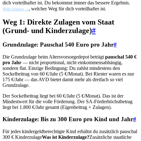
dich vorteilhafter ist. Du bekommst immer das bessere Ergebnis.
, welcher Weg für dich vorteilhafter ist.
Mehr erfahren →
Weg 1: Direkte Zulagen vom Staat
(Grund- und Kinderzulage)
#
Grundzulage: Pauschal 540 Euro pro Jahr
#
Die Grundzulage beim Altersvorsorgedepot beträgt
pauschal 540 €
pro Jahr
— nicht proportional, nicht einkommensabhängig,
sondern flat. Einzige Bedingung: Du zahlst mindestens den
Sockelbeitrag von 60 €/Jahr (5 €/Monat). Bei Riester waren es nur
175 €/Jahr — das AVD bietet damit mehr als dreifach so viel
Grundzulage.
Der Sockelbeitrag liegt bei 60 €/Jahr (5 €/Monat). Das ist der
Mindestwert für die volle Förderung. Der SA-Förderhöchstbetrag
liegt bei 1.800 €/Jahr gesamt (Eigenbeitrag + Zulagen).
Kinderzulage: Bis zu 300 Euro pro Kind und Jahr
#
Für jedes kindergeldberechtigte Kind erhältst du zusätzlich pauschal
300 €
Kinderzulage
Was ist Kinderzulage?
Zusätzliche staatliche