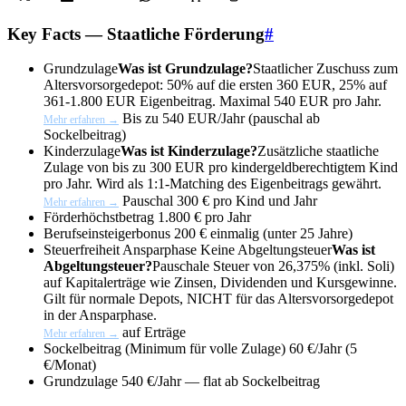
Key Facts — Staatliche Förderung
#
Grundzulage
Was ist Grundzulage?
Staatlicher Zuschuss zum
Altersvorsorgedepot: 50% auf die ersten 360 EUR, 25% auf
361-1.800 EUR Eigenbeitrag. Maximal 540 EUR pro Jahr.
Bis zu 540 EUR/Jahr (pauschal ab
Mehr erfahren →
Sockelbeitrag)
Kinderzulage
Was ist Kinderzulage?
Zusätzliche staatliche
Zulage von bis zu 300 EUR pro kindergeldberechtigtem Kind
pro Jahr. Wird als 1:1-Matching des Eigenbeitrags gewährt.
Pauschal 300 € pro Kind und Jahr
Mehr erfahren →
Förderhöchstbetrag
1.800 € pro Jahr
Berufseinsteigerbonus
200 € einmalig (unter 25 Jahre)
Steuerfreiheit Ansparphase
Keine
Abgeltungsteuer
Was ist
Abgeltungsteuer?
Pauschale Steuer von 26,375% (inkl. Soli)
auf Kapitalerträge wie Zinsen, Dividenden und Kursgewinne.
Gilt für normale Depots, NICHT für das Altersvorsorgedepot
in der Ansparphase.
auf Erträge
Mehr erfahren →
Sockelbeitrag (Minimum für volle Zulage)
60 €/Jahr (5
€/Monat)
Grundzulage
540 €/Jahr — flat ab Sockelbeitrag