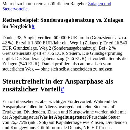
Mehr dazu in unserem ausführlichen Ratgeber
Zulagen und
Steuervorteile
.
Rechenbeispiel: Sonderausgabenabzug vs. Zulagen
im Vergleich
#
Daniel, 38, Single, verdient 60.000 EUR brutto (Grenzsteuersatz ca.
42 %). Er zahlt 1.800 EUR/Jahr ein. Weg 1 (Zulagen): Er erhält 540
EUR Grundzulage. Weg 2 (Sonderausgabenabzug): Bei 42 %
Grenzsteuersatz spart er 756 EUR Steuern. Die Günstigerprüfung
ergibt: Der Sonderausgabenabzug (756 EUR) ist vorteilhafter als die
Zulagen (540 EUR). Daniel profitiert also automatisch vom
steuerlichen Weg — ohne sich selbst entscheiden zu müssen.
Steuerfreiheit in der Ansparphase als
zusätzlicher Vorteil
#
Ein oft übersehener, aber wichtiger Fördervorteil: Während der
Ansparphase fallen im Altersvorsorgedepot keine Steuern auf
Erträge an. Dividenden, Zinsen und Kursgewinne werden nicht mit
der
Abgeltungsteuer
Was ist Abgeltungsteuer?
Pauschale Steuer
von 26,375% (inkl. Soli) auf Kapitalerträge wie Zinsen, Dividenden
und Kursgewinne. Gilt für normale Depots, NICHT für das