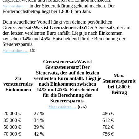
in der Steuererklärung geltend machen. Der
Mehr erfahren →
Förderhöchstbetrag liegt bei 1.800 € pro Jahr.
Dein steuerlicher Vorteil hängt von deinem persönlichen
Grenzsteuersatz
Was ist Grenzsteuersatz?
Der Steuersatz, der auf
den letzten verdienten Euro anfällt. Liegt je nach Einkommen
zwischen 14% und 45%. Entscheidend für die Berechnung der
Steuerersparnis.
ab:
Mehr erfahren →
Grenzsteuersatz
Was ist
Grenzsteuersatz?
Der
Steuersatz, der auf den letzten
Max.
Zu
verdienten Euro anfällt. Liegt je
Steuerersparnis
versteuerndes
nach Einkommen zwischen
bei 1.800 €
Einkommen
14% und 45%. Entscheidend
Beitrag
für die Berechnung der
Steuerersparnis.
(ca.)
Mehr erfahren →
20.000 €
27 %
486 €
35.000 €
34 %
612 €
50.000 €
39 %
702 €
70.000 €
42 %
756 €