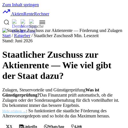
Zum Inhalt springen
AktienRente
Rechner
Start
/
Ratgeber
/ Staatlicher Zuschuss
8 Min. Lesezeit
Stand: Juni 2026
Staatlicher Zuschuss zur
Aktienrente — Wie viel gibt
der Staat dazu?
Zulagen, Steuervorteile und
Günstigerprüfung
Was ist
Günstigerprüfung?
Das Finanzamt prüft automatisch, ob die
Zulagen oder der Sonderausgabenabzug für dich vorteilhafter ist.
Du bekommst immer das bessere Ergebnis.
: So funktioniert die staatliche Förderung des
Mehr erfahren →
Altersvorsorgedepots und so holst du das Maximum heraus.
X
LinkedIn
WhatsApp
Link