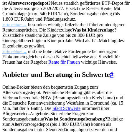
ist Altersvorsorgedepot?
Neues staatlich gefördertes ETF-Depot für
die Altersvorsorge ab 2026/2027. Ersetzt die Riester-Rente. Mit
Grundzulage (max. 540 EUR/Jahr), Sonderausgabenabzug (bis
1.800 EUR/Jahr) und Pfändungsschutz.
besonders wichtig: Teilzeitarbeit führt zu niedrigeren
Mehr erfahren →
Rentenansprüchen. Die
Kinderzulage
Was ist Kinderzulage?
Zusätzliche staatliche Zulage von bis zu 300 EUR pro
kindergeldberechtigtem Kind pro Jahr. Wird als 1:1-Matching des
Eigenbeitrags gewährt.
und die hohe relative Förderquote bei niedrigem
Mehr erfahren →
Einkommen gleichen diesen Nachteil teilweise aus. Speziell für
Frauen hat der Ratgeber
Rente für Frauen
wichtige Hinweise.
Anbieter und Beratung in Schwerte
#
Online-Broker bieten den bequemsten Zugang zum
Altersvorsorgedepot. Persönliche Beratung gibt es über die
Verbraucherzentrale NRW (Beratungsstellen im Kreis Unna) und
die Deutsche Rentenversicherung Westfalen in Dortmund (ca. 15
Min. mit der S-Bahn). Die
Stadt Schwerte
informiert über
Bürgerservice-Angebote. Steuerliche Fragen zum
Sonderausgabenabzug
Was ist Sonderausgabenabzug?
Beiträge
zum Altersvorsorgedepot (bis 1.800 EUR/Jahr) können als
Sonderausgaben in der Steuererklärung abgesetzt werden und