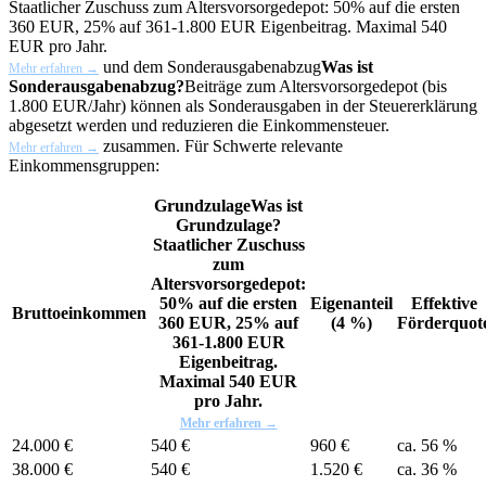
Staatlicher Zuschuss zum Altersvorsorgedepot: 50% auf die ersten
360 EUR, 25% auf 361-1.800 EUR Eigenbeitrag. Maximal 540
EUR pro Jahr.
und dem
Sonderausgabenabzug
Was ist
Mehr erfahren →
Sonderausgabenabzug?
Beiträge zum Altersvorsorgedepot (bis
1.800 EUR/Jahr) können als Sonderausgaben in der Steuererklärung
abgesetzt werden und reduzieren die Einkommensteuer.
zusammen. Für Schwerte relevante
Mehr erfahren →
Einkommensgruppen:
Grundzulage
Was ist
Grundzulage?
Staatlicher Zuschuss
zum
Altersvorsorgedepot:
50% auf die ersten
Eigenanteil
Effektive
Bruttoeinkommen
360 EUR, 25% auf
(4 %)
Förderquot
361-1.800 EUR
Eigenbeitrag.
Maximal 540 EUR
pro Jahr.
Mehr erfahren →
24.000 €
540 €
960 €
ca. 56 %
38.000 €
540 €
1.520 €
ca. 36 %