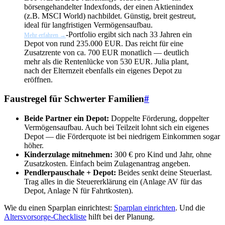
börsengehandelter Indexfonds, der einen Aktienindex
(z.B. MSCI World) nachbildet. Günstig, breit gestreut,
ideal für langfristigen Vermögensaufbau.
-Portfolio ergibt sich nach 33 Jahren ein
Mehr erfahren →
Depot von rund 235.000 EUR. Das reicht für eine
Zusatzrente von ca. 700 EUR monatlich — deutlich
mehr als die Rentenlücke von 530 EUR. Julia plant,
nach der Elternzeit ebenfalls ein eigenes Depot zu
eröffnen.
Faustregel für Schwerter Familien
#
Beide Partner ein Depot:
Doppelte Förderung, doppelter
Vermögensaufbau. Auch bei Teilzeit lohnt sich ein eigenes
Depot — die Förderquote ist bei niedrigem Einkommen sogar
höher.
Kinderzulage mitnehmen:
300 € pro Kind und Jahr, ohne
Zusatzkosten. Einfach beim Zulagenantrag angeben.
Pendlerpauschale + Depot:
Beides senkt deine Steuerlast.
Trag alles in die Steuererklärung ein (Anlage AV für das
Depot, Anlage N für Fahrtkosten).
Wie du einen Sparplan einrichtest:
Sparplan einrichten
. Und die
Altersvorsorge-Checkliste
hilft bei der Planung.