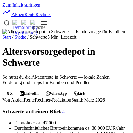
Zum Inhalt springen
AktienRente
Rechner
Start
/
Städte
/ Schwerte
5 Min. Lesezeit
Altersvorsorgedepot in
Schwerte
So nutzt du die Aktienrente in Schwerte — lokale Zahlen,
Förderung und Tipps für Familien und Pendler.
X
LinkedIn
WhatsApp
Link
Von AktienRenteRechner-Redaktion
Stand: März 2026
Schwerte auf einen Blick
#
Einwohner
ca. 47.000
Durchschnittliches Bruttoeinkommen
ca. 38.000 EUR/Jahr