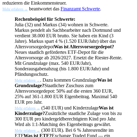
reduzieren die Einkommensteuer.
beantwortet das
Finanzamt Schwerte
.
Mehr erfahren →
Rechenbeispiel für Schwerte:
Julia (32) und Markus (34) wohnen in Schwerte.
Markus pendelt als Sachbearbeiter nach Dortmund und
verdient 38.000 EUR brutto. Sie haben ein Kind (3
Jahre). Markus spart 4 % (1.520 EUR/Jahr) über das
Altersvorsorgedepot
Was ist Altersvorsorgedepot?
Neues staatlich gefördertes ETF-Depot für die
Altersvorsorge ab 2026/2027. Ersetzt die Riester-Rente.
Mit Grundzulage (max. 540 EUR/Jahr),
Sonderausgabenabzug (bis 1.800 EUR/Jahr) und
Pfändungsschutz.
. Dazu kommen
Grundzulage
Was ist
Mehr erfahren →
Grundzulage?
Staatlicher Zuschuss zum
Altersvorsorgedepot: 50% auf die ersten 360 EUR,
25% auf 361-1.800 EUR Eigenbeitrag. Maximal 540
EUR pro Jahr.
(540 EUR) und
Kinderzulage
Was ist
Mehr erfahren →
Kinderzulage?
Zusätzliche staatliche Zulage von bis zu
300 EUR pro kindergeldberechtigtem Kind pro Jahr.
Wird als 1:1-Matching des Eigenbeitrags gewährt.
(300 EUR). Bei 6 % Jahresrendite im
Mehr erfahren →
ETF
Was ist ETF?
Exchange Traded Fund — ein