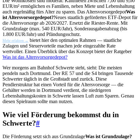
Die Wohnkosten sind moderat: Kaltmieten zwischen 7,00 und 9,00
EUR/m² ermöglichen es Familien, neben Miete und Lebenshaltung
auch regelmäßig fürs Alter zu sparen. Das
Altersvorsorgedepot
Was
ist Altersvorsorgedepot?
Neues staatlich gefördertes ETF-Depot für
die Altersvorsorge ab 2026/2027. Ersetzt die Riester-Rente. Mit
Grundzulage (max. 540 EUR/Jahr), Sonderausgabenabzug (bis
1.800 EUR/Jahr) und Pfändungsschutz.
bietet hier den optimalen Rahmen — staatliche
Mehr erfahren →
Zulagen und Steuervorteile machen jede eingezahlte Rate
wertvoller. Einen Überblick über das Konzept bietet der Ratgeber
Was ist das Altersvorsorgedepot?
Wer morgens am Bahnhof Schwerte steht, sieht: Die meisten
pendeln nach Dortmund. Der RE 57 und die S4 bringen Tausende
Schwerter täglich in die Großstadt und zurück. Diese
Pendlerstruktur hat einen Vorteil für die Altersvorsorge — die
Gehälter werden in Dortmund verdient, die niedrigeren
Lebenshaltungskosten in Schwerte lassen Luft zum Sparen. Genau
diesen Spielraum sollte man nutzen.
Wie viel Förderung bekommst du in
Schwerte?
#
Die Förderung setzt sich aus
Grundzulage
Was ist Grundzulage?