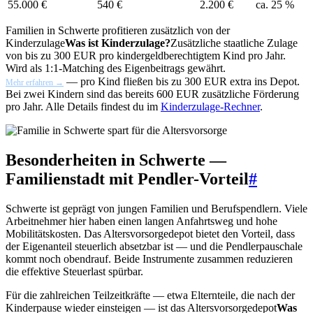
55.000 €
540 €
2.200 €
ca. 25 %
Familien in Schwerte profitieren zusätzlich von der
Kinderzulage
Was ist Kinderzulage?
Zusätzliche staatliche Zulage
von bis zu 300 EUR pro kindergeldberechtigtem Kind pro Jahr.
Wird als 1:1-Matching des Eigenbeitrags gewährt.
— pro Kind fließen bis zu 300 EUR extra ins Depot.
Mehr erfahren →
Bei zwei Kindern sind das bereits 600 EUR zusätzliche Förderung
pro Jahr. Alle Details findest du im
Kinderzulage-Rechner
.
Besonderheiten in Schwerte —
Familienstadt mit Pendler-Vorteil
#
Schwerte ist geprägt von jungen Familien und Berufspendlern. Viele
Arbeitnehmer hier haben einen langen Anfahrtsweg und hohe
Mobilitätskosten. Das Altersvorsorgedepot bietet den Vorteil, dass
der Eigenanteil steuerlich absetzbar ist — und die Pendlerpauschale
kommt noch obendrauf. Beide Instrumente zusammen reduzieren
die effektive Steuerlast spürbar.
Für die zahlreichen Teilzeitkräfte — etwa Elternteile, die nach der
Kinderpause wieder einsteigen — ist das
Altersvorsorgedepot
Was