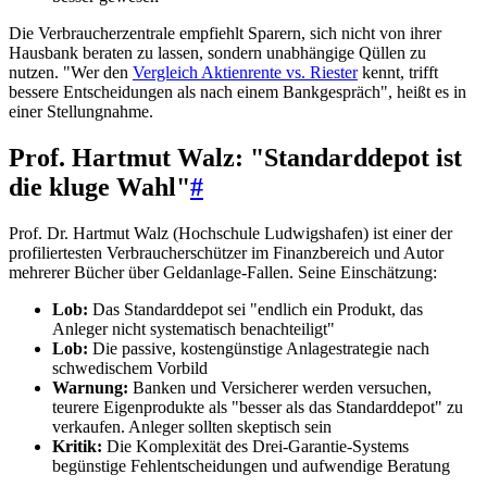
Die Verbraucherzentrale empfiehlt Sparern, sich nicht von ihrer
Hausbank beraten zu lassen, sondern unabhängige Qüllen zu
nutzen. "Wer den
Vergleich Aktienrente vs. Riester
kennt, trifft
bessere Entscheidungen als nach einem Bankgespräch", heißt es in
einer Stellungnahme.
Prof. Hartmut Walz: "Standarddepot ist
die kluge Wahl"
#
Prof. Dr. Hartmut Walz (Hochschule Ludwigshafen) ist einer der
profiliertesten Verbraucherschützer im Finanzbereich und Autor
mehrerer Bücher über Geldanlage-Fallen. Seine Einschätzung:
Lob:
Das Standarddepot sei "endlich ein Produkt, das
Anleger nicht systematisch benachteiligt"
Lob:
Die passive, kostengünstige Anlagestrategie nach
schwedischem Vorbild
Warnung:
Banken und Versicherer werden versuchen,
teurere Eigenprodukte als "besser als das Standarddepot" zu
verkaufen. Anleger sollten skeptisch sein
Kritik:
Die Komplexität des Drei-Garantie-Systems
begünstige Fehlentscheidungen und aufwendige Beratung