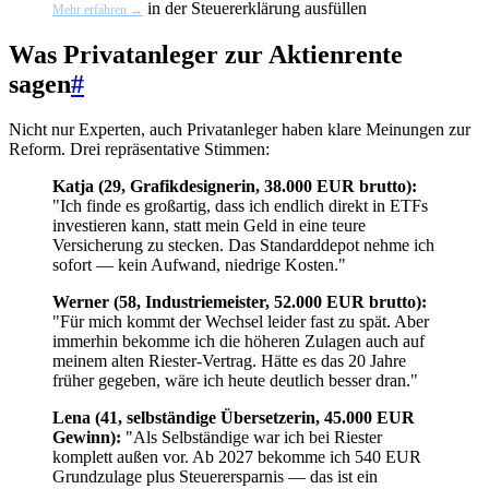
in der Steuererklärung ausfüllen
Mehr erfahren →
Was Privatanleger zur Aktienrente
sagen
#
Nicht nur Experten, auch Privatanleger haben klare Meinungen zur
Reform. Drei repräsentative Stimmen:
Katja (29, Grafikdesignerin, 38.000 EUR brutto):
"Ich finde es großartig, dass ich endlich direkt in ETFs
investieren kann, statt mein Geld in eine teure
Versicherung zu stecken. Das Standarddepot nehme ich
sofort — kein Aufwand, niedrige Kosten."
Werner (58, Industriemeister, 52.000 EUR brutto):
"Für mich kommt der Wechsel leider fast zu spät. Aber
immerhin bekomme ich die höheren Zulagen auch auf
meinem alten Riester-Vertrag. Hätte es das 20 Jahre
früher gegeben, wäre ich heute deutlich besser dran."
Lena (41, selbständige Übersetzerin, 45.000 EUR
Gewinn):
"Als Selbständige war ich bei Riester
komplett außen vor. Ab 2027 bekomme ich 540 EUR
Grundzulage plus Steuerersparnis — das ist ein