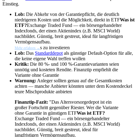
Einstieg.
Lob:
Die Abkehr von der Garantiepflicht, die deutlich
niedrigeren Kosten und die Möglichkeit, direkt in
ETF
Was ist
ETF?
Exchange Traded Fund — ein börsengehandelter
Indexfonds, der einen Aktienindex (z.B. MSCI World)
nachbildet. Günstig, breit gestreut, ideal für langfristigen
Vermögensaufbau.
s zu investieren
Mehr erfahren →
Lob:
Das
Standarddepot
als günstige Default-Option für alle,
die keine eigene Wahl treffen wollen
Kritik:
Die 80 %- und 100 %-Garantievarianten seien
unnötig und kosteten Rendite. Finanztip empfiehlt die
Variante ohne Garantie
Warnung:
Anleger sollten genau auf die Gesamtkosten
achten — manche Anbieter könnten unter dem Kostendeckel
teure Mischprodukte anbieten
Finanztip-Fazit:
"Das Altersvorsorgedepot ist ein
großer Fortschritt gegenüber Riester. Wer die Variante
ohne Garantie in günstigen
ETF
Was ist ETF?
Exchange Traded Fund — ein börsengehandelter
Indexfonds, der einen Aktienindex (z.B. MSCI World)
nachbildet. Günstig, breit gestreut, ideal für
langfristigen Vermögensaufbau.