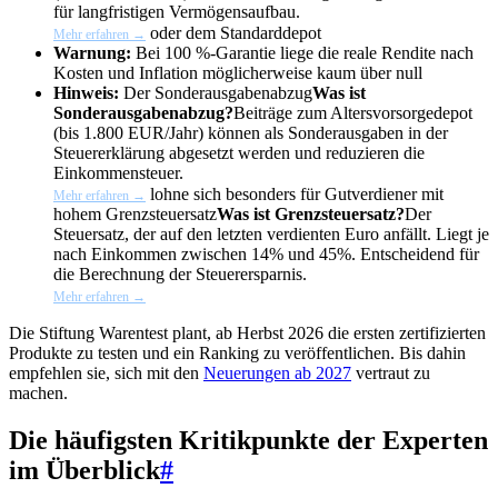
für langfristigen Vermögensaufbau.
oder dem Standarddepot
Mehr erfahren →
Warnung:
Bei 100 %-Garantie liege die reale Rendite nach
Kosten und Inflation möglicherweise kaum über null
Hinweis:
Der
Sonderausgabenabzug
Was ist
Sonderausgabenabzug?
Beiträge zum Altersvorsorgedepot
(bis 1.800 EUR/Jahr) können als Sonderausgaben in der
Steuererklärung abgesetzt werden und reduzieren die
Einkommensteuer.
lohne sich besonders für Gutverdiener mit
Mehr erfahren →
hohem
Grenzsteuersatz
Was ist Grenzsteuersatz?
Der
Steuersatz, der auf den letzten verdienten Euro anfällt. Liegt je
nach Einkommen zwischen 14% und 45%. Entscheidend für
die Berechnung der Steuerersparnis.
Mehr erfahren →
Die Stiftung Warentest plant, ab Herbst 2026 die ersten zertifizierten
Produkte zu testen und ein Ranking zu veröffentlichen. Bis dahin
empfehlen sie, sich mit den
Neuerungen ab 2027
vertraut zu
machen.
Die häufigsten Kritikpunkte der Experten
im Überblick
#