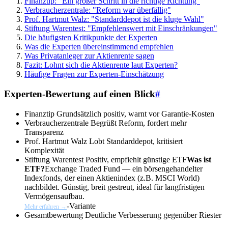
Finanztip: "Ein großer Schritt in die richtige Richtung"
Verbraucherzentrale: "Reform war überfällig"
Prof. Hartmut Walz: "Standarddepot ist die kluge Wahl"
Stiftung Warentest: "Empfehlenswert mit Einschränkungen"
Die häufigsten Kritikpunkte der Experten
Was die Experten übereinstimmend empfehlen
Was Privatanleger zur Aktienrente sagen
Fazit: Lohnt sich die Aktienrente laut Experten?
Häufige Fragen zur Experten-Einschätzung
Experten-Bewertung auf einen Blick
#
Finanztip
Grundsätzlich positiv, warnt vor Garantie-Kosten
Verbraucherzentrale
Begrüßt Reform, fordert mehr
Transparenz
Prof. Hartmut Walz
Lobt Standarddepot, kritisiert
Komplexität
Stiftung Warentest
Positiv, empfiehlt günstige
ETF
Was ist
ETF?
Exchange Traded Fund — ein börsengehandelter
Indexfonds, der einen Aktienindex (z.B. MSCI World)
nachbildet. Günstig, breit gestreut, ideal für langfristigen
Vermögensaufbau.
-Variante
Mehr erfahren →
Gesamtbewertung
Deutliche Verbesserung gegenüber Riester