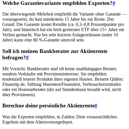
Welche Garantievariante empfehlen Experten?
#
Die überwiegende Mehrheit empfiehlt die Variante ohne Garantie —
vorausgesetzt, du hast mindestens 15 Jahre bis zur Rente. Der
Grund: Die Garantie kostet Rendite (ca. 0,3–0,8 Prozentpunkte pro
Jahr), und historisch hat ein breit gestreuter ETF über 15+ Jahre nie
Verlust gemacht. Nur bei sehr kurzem Anlagezeitraum (unter 10
Jahre) kann eine 80 %-Garantie sinnvoll sein.
Soll ich meinen Bankberater zur Aktienrente
befragen?
#
Mit Vorsicht. Bankberater sind oft keine unabhängigen Berater,
sondern Verkäufer mit Provisionsinteresse. Sie empfehlen
tendenziell teurere Produkte ihres eigenen Hauses. Bessere Qüllen:
Finanztip.de, Stiftung Warentest/Finanztest, Verbraucherzentralen
oder ein Honorarberater (der auf Stundenbasis bezahlt wird, nicht
über Provisionen).
Berechne deine persönliche Aktienrente
#
Was die Experten empfehlen, in Zahlen: Dein voraussichtliches
Ergebnis mit dem Altersvorsorgedepot.