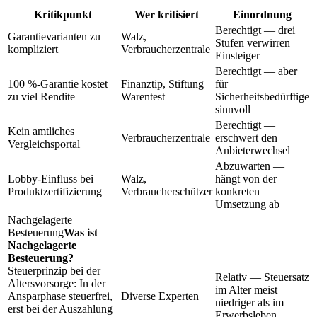
Kritikpunkt
Wer kritisiert
Einordnung
Berechtigt — drei
Garantievarianten zu
Walz,
Stufen verwirren
kompliziert
Verbraucherzentrale
Einsteiger
Berechtigt — aber
100 %-Garantie kostet
Finanztip, Stiftung
für
zu viel Rendite
Warentest
Sicherheitsbedürftige
sinnvoll
Berechtigt —
Kein amtliches
Verbraucherzentrale
erschwert den
Vergleichsportal
Anbieterwechsel
Abzuwarten —
Lobby-Einfluss bei
Walz,
hängt von der
Produktzertifizierung
Verbraucherschützer
konkreten
Umsetzung ab
Nachgelagerte
Besteuerung
Was ist
Nachgelagerte
Besteuerung?
Steuerprinzip bei der
Relativ — Steuersatz
Altersvorsorge: In der
im Alter meist
Ansparphase steuerfrei,
Diverse Experten
niedriger als im
erst bei der Auszahlung
Erwerbsleben