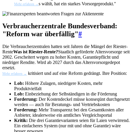
s wählt, hat ein starkes Vorsorgeprodukt."
Mehr erfahren →
Verbraucherzentrale Bundesverband:
"Reform war überfällig"
#
Die Verbraucherzentralen hatten seit Jahren die Mängel der
Riester-
Rente
Was ist Riester-Rente?
Staatlich geförderte Altersvorsorge seit
2002. Gescheitert wegen zu hoher Kosten, Garantiepflicht und
niedriger Rendite. Wird ab 2027 durch das Altersvorsorgedepot
ersetzt.
kritisiert und auf eine Reform gedrängt. Ihre Position:
Mehr erfahren →
Lob:
Höhere Zulagen, niedrigere Kosten, mehr
Produktvielfalt
Lob:
Einbeziehung der Selbständigen in die Förderung
Forderung:
Der Kostendeckel müsse konseqünt durchgesetzt
werden — auch für Beratungs- und Vertriebskosten
Forderung:
Mehr Transparenz bei den Gesamtkosten aller
Anbieter, idealerweise ein amtliches Vergleichsportal
Kritik:
Die drei Garantievarianten seien für Laien verwirrend.
Ein einfacheres System (nur mit und ohne Garantie) wäre
besser gewesen