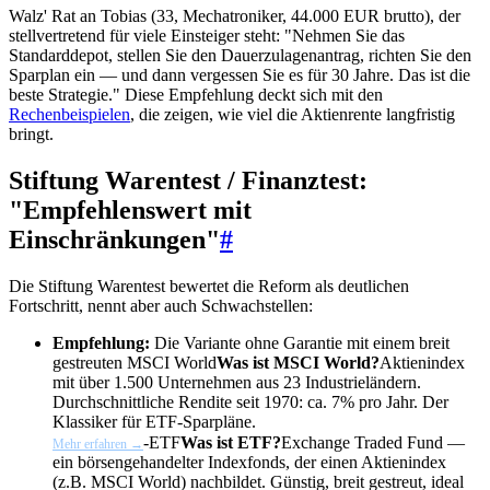
Walz' Rat an Tobias (33, Mechatroniker, 44.000 EUR brutto), der
stellvertretend für viele Einsteiger steht: "Nehmen Sie das
Standarddepot, stellen Sie den Dauerzulagenantrag, richten Sie den
Sparplan ein — und dann vergessen Sie es für 30 Jahre. Das ist die
beste Strategie." Diese Empfehlung deckt sich mit den
Rechenbeispielen
, die zeigen, wie viel die Aktienrente langfristig
bringt.
Stiftung Warentest / Finanztest:
"Empfehlenswert mit
Einschränkungen"
#
Die Stiftung Warentest bewertet die Reform als deutlichen
Fortschritt, nennt aber auch Schwachstellen:
Empfehlung:
Die Variante ohne Garantie mit einem breit
gestreuten
MSCI World
Was ist MSCI World?
Aktienindex
mit über 1.500 Unternehmen aus 23 Industrieländern.
Durchschnittliche Rendite seit 1970: ca. 7% pro Jahr. Der
Klassiker für ETF-Sparpläne.
-
ETF
Was ist ETF?
Exchange Traded Fund —
Mehr erfahren →
ein börsengehandelter Indexfonds, der einen Aktienindex
(z.B. MSCI World) nachbildet. Günstig, breit gestreut, ideal