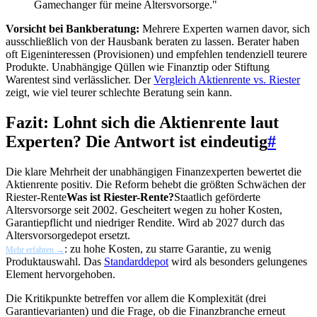
Gamechanger für meine Altersvorsorge."
Vorsicht bei Bankberatung:
Mehrere Experten warnen davor, sich
ausschließlich von der Hausbank beraten zu lassen. Berater haben
oft Eigeninteressen (Provisionen) und empfehlen tendenziell teurere
Produkte. Unabhängige Qüllen wie Finanztip oder Stiftung
Warentest sind verlässlicher. Der
Vergleich Aktienrente vs. Riester
zeigt, wie viel teurer schlechte Beratung sein kann.
Fazit: Lohnt sich die Aktienrente laut
Experten? Die Antwort ist eindeutig
#
Die klare Mehrheit der unabhängigen Finanzexperten bewertet die
Aktienrente positiv. Die Reform behebt die größten Schwächen der
Riester-Rente
Was ist Riester-Rente?
Staatlich geförderte
Altersvorsorge seit 2002. Gescheitert wegen zu hoher Kosten,
Garantiepflicht und niedriger Rendite. Wird ab 2027 durch das
Altersvorsorgedepot ersetzt.
: zu hohe Kosten, zu starre Garantie, zu wenig
Mehr erfahren →
Produktauswahl. Das
Standarddepot
wird als besonders gelungenes
Element hervorgehoben.
Die Kritikpunkte betreffen vor allem die Komplexität (drei
Garantievarianten) und die Frage, ob die Finanzbranche erneut