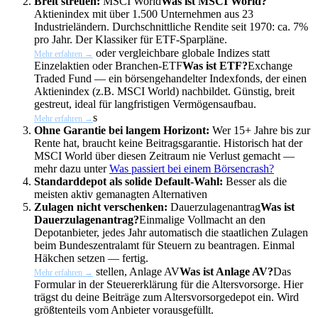
Breit streuen:
MSCI World
Was ist MSCI World?
Aktienindex mit über 1.500 Unternehmen aus 23
Industrieländern. Durchschnittliche Rendite seit 1970: ca. 7%
pro Jahr. Der Klassiker für ETF-Sparpläne.
oder vergleichbare globale Indizes statt
Mehr erfahren →
Einzelaktien oder Branchen-
ETF
Was ist ETF?
Exchange
Traded Fund — ein börsengehandelter Indexfonds, der einen
Aktienindex (z.B. MSCI World) nachbildet. Günstig, breit
gestreut, ideal für langfristigen Vermögensaufbau.
s
Mehr erfahren →
Ohne Garantie bei langem Horizont:
Wer 15+ Jahre bis zur
Rente hat, braucht keine Beitragsgarantie. Historisch hat der
MSCI World über diesen Zeitraum nie Verlust gemacht —
mehr dazu unter
Was passiert bei einem Börsencrash?
Standarddepot als solide Default-Wahl:
Besser als die
meisten aktiv gemanagten Alternativen
Zulagen nicht verschenken:
Dauerzulagenantrag
Was ist
Dauerzulagenantrag?
Einmalige Vollmacht an den
Depotanbieter, jedes Jahr automatisch die staatlichen Zulagen
beim Bundeszentralamt für Steuern zu beantragen. Einmal
Häkchen setzen — fertig.
stellen,
Anlage AV
Was ist Anlage AV?
Das
Mehr erfahren →
Formular in der Steuererklärung für die Altersvorsorge. Hier
trägst du deine Beiträge zum Altersvorsorgedepot ein. Wird
größtenteils vom Anbieter vorausgefüllt.