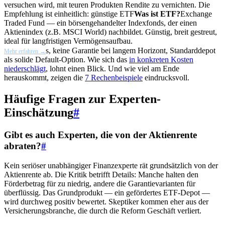
versuchen wird, mit teuren Produkten Rendite zu vernichten. Die
Empfehlung ist einheitlich: günstige
ETF
Was ist ETF?
Exchange
Traded Fund — ein börsengehandelter Indexfonds, der einen
Aktienindex (z.B. MSCI World) nachbildet. Günstig, breit gestreut,
ideal für langfristigen Vermögensaufbau.
s, keine Garantie bei langem Horizont, Standarddepot
Mehr erfahren →
als solide Default-Option. Wie sich das
in konkreten Kosten
niederschlägt
, lohnt einen Blick. Und wie viel am Ende
herauskommt, zeigen die
7 Rechenbeispiele
eindrucksvoll.
Häufige Fragen zur Experten-
Einschätzung
#
Gibt es auch Experten, die von der Aktienrente
abraten?
#
Kein seriöser unabhängiger Finanzexperte rät grundsätzlich von der
Aktienrente ab. Die Kritik betrifft Details: Manche halten den
Förderbetrag für zu niedrig, andere die Garantievarianten für
überflüssig. Das Grundprodukt — ein gefördertes ETF-Depot —
wird durchweg positiv bewertet. Skeptiker kommen eher aus der
Versicherungsbranche, die durch die Reform Geschäft verliert.