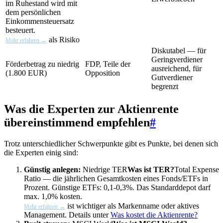
im Ruhestand wird mit
dem persönlichen
Einkommensteuersatz
besteuert.
als Risiko
Mehr erfahren →
Diskutabel — für
Geringverdiener
Förderbetrag zu niedrig
FDP, Teile der
ausreichend, für
(1.800 EUR)
Opposition
Gutverdiener
begrenzt
Was die Experten zur Aktienrente
übereinstimmend empfehlen
#
Trotz unterschiedlicher Schwerpunkte gibt es Punkte, bei denen sich
die Experten einig sind:
Günstig anlegen:
Niedrige
TER
Was ist TER?
Total Expense
Ratio — die jährlichen Gesamtkosten eines Fonds/ETFs in
Prozent. Günstige ETFs: 0,1-0,3%. Das Standarddepot darf
max. 1,0% kosten.
ist wichtiger als Markenname oder aktives
Mehr erfahren →
Management. Details unter
Was kostet die Aktienrente?