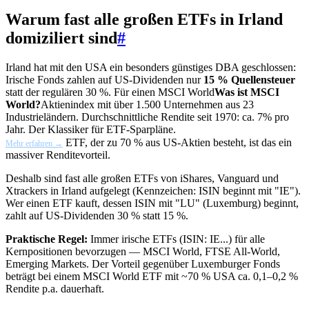
Warum fast alle großen ETFs in Irland
domiziliert sind
#
Irland hat mit den USA ein besonders günstiges DBA geschlossen:
Irische Fonds zahlen auf US-Dividenden nur
15 % Quellensteuer
statt der regulären 30 %. Für einen
MSCI World
Was ist MSCI
World?
Aktienindex mit über 1.500 Unternehmen aus 23
Industrieländern. Durchschnittliche Rendite seit 1970: ca. 7% pro
Jahr. Der Klassiker für ETF-Sparpläne.
ETF, der zu 70 % aus US-Aktien besteht, ist das ein
Mehr erfahren →
massiver Renditevorteil.
Deshalb sind fast alle großen ETFs von iShares, Vanguard und
Xtrackers in Irland aufgelegt (Kennzeichen: ISIN beginnt mit "IE").
Wer einen ETF kauft, dessen ISIN mit "LU" (Luxemburg) beginnt,
zahlt auf US-Dividenden 30 % statt 15 %.
Praktische Regel:
Immer irische ETFs (ISIN: IE...) für alle
Kernpositionen bevorzugen — MSCI World, FTSE All-World,
Emerging Markets. Der Vorteil gegenüber Luxemburger Fonds
beträgt bei einem MSCI World ETF mit ~70 % USA ca. 0,1–0,2 %
Rendite p.a. dauerhaft.