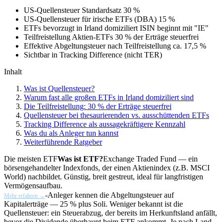
US-Quellensteuer Standardsatz
30 %
US-Quellensteuer für irische ETFs (DBA)
15 %
ETFs bevorzugt in Irland domiziliert
ISIN beginnt mit "IE"
Teilfreistellung Aktien-ETFs
30 % der Erträge steuerfrei
Effektive Abgeltungsteuer nach Teilfreistellung
ca. 17,5 %
Sichtbar in
Tracking Difference (nicht TER)
Inhalt
Was ist Quellensteuer?
Warum fast alle großen ETFs in Irland domiziliert sind
Die Teilfreistellung: 30 % der Erträge steuerfrei
Quellensteuer bei thesaurierenden vs. ausschüttenden ETFs
Tracking Difference als aussagekräftigere Kennzahl
Was du als Anleger tun kannst
Weiterführende Ratgeber
Die meisten
ETF
Was ist ETF?
Exchange Traded Fund — ein
börsengehandelter Indexfonds, der einen Aktienindex (z.B. MSCI
World) nachbildet. Günstig, breit gestreut, ideal für langfristigen
Vermögensaufbau.
-Anleger kennen die Abgeltungsteuer auf
Mehr erfahren →
Kapitalerträge — 25 % plus Soli. Weniger bekannt ist die
Quellensteuer: ein Steuerabzug, der bereits im Herkunftsland anfällt,
bevor die Dividende überhaupt beim ETF ankommt. Je nach Land