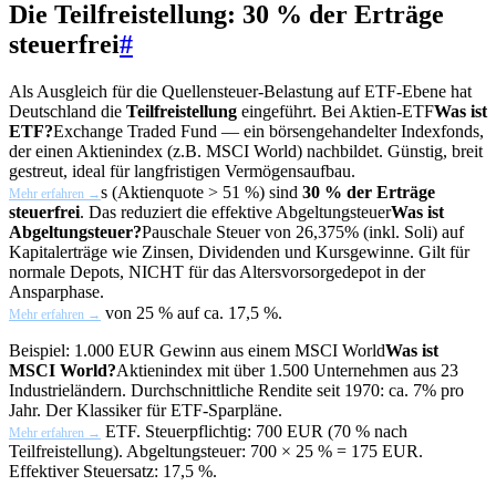
Die Teilfreistellung: 30 % der Erträge
steuerfrei
#
Als Ausgleich für die Quellensteuer-Belastung auf ETF-Ebene hat
Deutschland die
Teilfreistellung
eingeführt. Bei Aktien-
ETF
Was ist
ETF?
Exchange Traded Fund — ein börsengehandelter Indexfonds,
der einen Aktienindex (z.B. MSCI World) nachbildet. Günstig, breit
gestreut, ideal für langfristigen Vermögensaufbau.
s (Aktienquote > 51 %) sind
30 % der Erträge
Mehr erfahren →
steuerfrei
. Das reduziert die effektive
Abgeltungsteuer
Was ist
Abgeltungsteuer?
Pauschale Steuer von 26,375% (inkl. Soli) auf
Kapitalerträge wie Zinsen, Dividenden und Kursgewinne. Gilt für
normale Depots, NICHT für das Altersvorsorgedepot in der
Ansparphase.
von 25 % auf ca. 17,5 %.
Mehr erfahren →
Beispiel: 1.000 EUR Gewinn aus einem
MSCI World
Was ist
MSCI World?
Aktienindex mit über 1.500 Unternehmen aus 23
Industrieländern. Durchschnittliche Rendite seit 1970: ca. 7% pro
Jahr. Der Klassiker für ETF-Sparpläne.
ETF. Steuerpflichtig: 700 EUR (70 % nach
Mehr erfahren →
Teilfreistellung). Abgeltungsteuer: 700 × 25 % = 175 EUR.
Effektiver Steuersatz: 17,5 %.