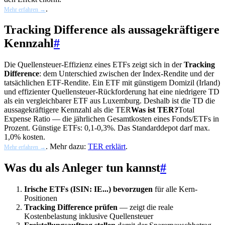
.
Mehr erfahren →
Tracking Difference als aussagekräftigere
Kennzahl
#
Die Quellensteuer-Effizienz eines ETFs zeigt sich in der
Tracking
Difference
: dem Unterschied zwischen der Index-Rendite und der
tatsächlichen ETF-Rendite. Ein ETF mit günstigem Domizil (Irland)
und effizienter Quellensteuer-Rückforderung hat eine niedrigere TD
als ein vergleichbarer ETF aus Luxemburg. Deshalb ist die TD die
aussagekräftigere Kennzahl als die
TER
Was ist TER?
Total
Expense Ratio — die jährlichen Gesamtkosten eines Fonds/ETFs in
Prozent. Günstige ETFs: 0,1-0,3%. Das Standarddepot darf max.
1,0% kosten.
. Mehr dazu:
TER erklärt
.
Mehr erfahren →
Was du als Anleger tun kannst
#
Irische ETFs (ISIN: IE...) bevorzugen
für alle Kern-
Positionen
Tracking Difference prüfen
— zeigt die reale
Kostenbelastung inklusive Quellensteuer