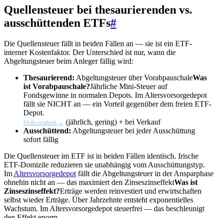
Quellensteuer bei thesaurierenden vs.
ausschüttenden ETFs
#
Die Quellensteuer fällt in beiden Fällen an — sie ist ein ETF-
interner Kostenfaktor. Der Unterschied ist nur, wann die
Abgeltungsteuer beim Anleger fällig wird:
Thesaurierend:
Abgeltungsteuer über
Vorabpauschale
Was
ist Vorabpauschale?
Jährliche Mini-Steuer auf
Fondsgewinne in normalen Depots. Im Altersvorsorgedepot
fällt sie NICHT an — ein Vorteil gegenüber dem freien ETF-
Depot.
(jährlich, gering) + bei Verkauf
Mehr erfahren →
Ausschüttend:
Abgeltungsteuer bei jeder Ausschüttung
sofort fällig
Die Quellensteuer im ETF ist in beiden Fällen identisch. Irische
ETF-Domizile reduzieren sie unabhängig vom Ausschüttungstyp.
Im
Altersvorsorgedepot
fällt die Abgeltungsteuer in der Ansparphase
ohnehin nicht an — das maximiert den
Zinseszinseffekt
Was ist
Zinseszinseffekt?
Erträge werden reinvestiert und erwirtschaften
selbst wieder Erträge. Über Jahrzehnte entsteht exponentielles
Wachstum. Im Altersvorsorgedepot steuerfrei — das beschleunigt
den Effekt enorm.