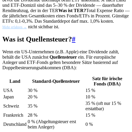
und ETF-Domizil sind das 5–30 % der Dividende — dauerhafter
Renditeabzug, der in der
TER
Was ist TER?
Total Expense Ratio —
die jährlichen Gesamtkosten eines Fonds/ETFs in Prozent. Günstige
ETFs: 0,1-0,3%. Das Standarddepot darf max. 1,0% kosten.
nicht sichtbar ist.
Mehr erfahren →
Was ist Quellensteuer?
#
Wenn ein US-Unternehmen (z.B. Apple) eine Dividende zahlt,
behält die USA zunächst
Quellensteuer
ein. Für europäische
Anleger und ETF-Fonds gelten besondere Sätze basierend auf
Doppelbesteuerungsabkommen (DBA):
Satz für irische
Land
Standard-Quellensteuer
Fonds (DBA)
USA
30 %
15 %
Japan
20 %
10 %
35 % (oft nur 15 %
Schweiz
35 %
erstattbar)
Frankreich
28 %
15 %
0 % (Abgeltungsteuer erst
Deutschland
0 %
beim Anleger)