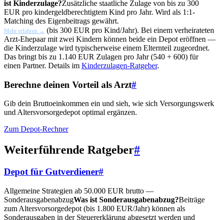
ist Kinderzulage?
Zusätzliche staatliche Zulage von bis zu 300
EUR pro kindergeldberechtigtem Kind pro Jahr. Wird als 1:1-
Matching des Eigenbeitrags gewährt.
(bis 300 EUR pro Kind/Jahr). Bei einem verheirateten
Mehr erfahren →
Arzt-Ehepaar mit zwei Kindern können beide ein Depot eröffnen —
die Kinderzulage wird typischerweise einem Elternteil zugeordnet.
Das bringt bis zu 1.140 EUR Zulagen pro Jahr (540 + 600) für
einen Partner. Details im
Kinderzulagen-Ratgeber
.
Berechne deinen Vorteil als Arzt
#
Gib dein Bruttoeinkommen ein und sieh, wie sich Versorgungswerk
und Altersvorsorgedepot optimal ergänzen.
Zum Depot-Rechner
Weiterführende Ratgeber
#
Depot für Gutverdiener
#
Allgemeine Strategien ab 50.000 EUR brutto —
Sonderausgabenabzug
Was ist Sonderausgabenabzug?
Beiträge
zum Altersvorsorgedepot (bis 1.800 EUR/Jahr) können als
Sonderausgaben in der Steuererklärung abgesetzt werden und