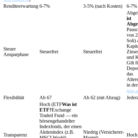
Renditeerwartung
6-7%
3-5% (nach Kosten)
6-7%
Abgel
ist
Abge
Pausc
von 2
Soli) 
Kapit
Steuer
Steuerfrei
Steuerfrei
Zinse
Ansparphase
und K
Gilt 
Depot
das
Alter
in de
Mehr e
Flexibilität
Ab 67
Ab 62 (mit Abzug)
Jederz
Hoch (
ETF
Was ist
ETF?
Exchange
Traded Fund — ein
börsengehandelter
Indexfonds, der einen
Aktienindex (z.B.
Niedrig (Versicherer-
Transparenz
Hoch
MSCI World)
Mantel)