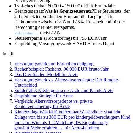
Pflichtversicherung
Typisches Gehalt
60.000 - 150.000+ EUR brutto/Jahr
Grenzsteuersatz
Was ist Grenzsteuersatz?
Der Steuersatz, der
auf den letzten verdienten Euro anfällt. Liegt je nach
Einkommen zwischen 14% und 45%. Entscheidend für die
Berechnung der Steuerersparnis.
meist 42%
Mehr erfahren →
Steuerersparnis (Höchstbetrag)
bis 756 EUR/Jahr
Empfehlung
Versorgungswerk + AVD + freies Depot
Inhalt
Versorgungswerk und Förderberechtigung
Rechenbeispiel: Facharzt, 90.000 EUR brutto/Jahr
Das Drei-Säulen-Modell für Ärzte
Versorgungswerk vs. Altersvorsorgedepot: Der Rendite-
Unterschied
Sonderfälle: Niedergelassene Ärzte und Klinik-Ärzte
Empfohlene Strategie für Ärzte
Vergleich: Altersvorsorgedepot vs. private
Rentenversicherung für Ärzte
KinderzulageWas ist Kinderzulage?Zusätzliche staatliche
Zulage von bis zu 300 EUR pro kindergeldberechtigtem Kind
pro Jahr. Wird als 1:1-Matching des Eigenbeitrags
gewährt.Mehr erfahren → für Ärzte-Familien