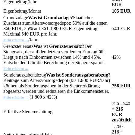
Eigenbeitrag/Jahr
EUR
Eigenbeitrag/Monat
105 EUR
Grundzulage
Was ist Grundzulage?
Staatlicher
Zuschuss zum Altersvorsorgedepot: 50% auf die ersten
360 EUR, 25% auf 361-1.800 EUR Eigenbeitrag.
540 EUR
Maximal 540 EUR pro Jahr.
/Jahr
Mehr erfahren →
Grenzsteuersatz
Was ist Grenzsteuersatz?
Der
Steuersatz, der auf den letzten verdienten Euro anfällt.
Liegt je nach Einkommen zwischen 14% und 45%.
42%
Entscheidend für die Berechnung der Steuerersparnis.
Mehr erfahren →
Sonderausgabenabzug
Was ist Sonderausgabenabzug?
Beiträge zum Altersvorsorgedepot (bis 1.800 EUR/Jahr)
können als Sonderausgaben in der Steuererklärung
756 EUR
abgesetzt werden und reduzieren die Einkommensteuer.
(1.800 x 42%)
Mehr erfahren →
756 - 540
=
216
Effektive Steuererstattung
EUR
zusätzlich
1.260 -
216 =
Netto-Eigenaufwand/Jahr