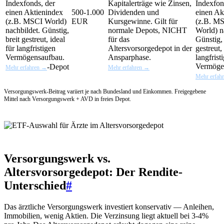
Indexfonds, der
Kapitalerträge wie Zinsen,
Indexfon
einen Aktienindex
500-1.000
Dividenden und
einen Ak
(z.B. MSCI World)
EUR
Kursgewinne. Gilt für
(z.B. M
nachbildet. Günstig,
normale Depots, NICHT
World) n
breit gestreut, ideal
für das
Günstig, 
für langfristigen
Altersvorsorgedepot in der
gestreut,
Vermögensaufbau.
Ansparphase.
langfrist
Vermöge
-Depot
Mehr erfahren →
Mehr erfahren →
Mehr erfah
Versorgungswerk-Beitrag variiert je nach Bundesland und Einkommen. Freigegebene
Mittel nach Versorgungswerk + AVD in freies Depot.
Versorgungswerk vs.
Altersvorsorgedepot: Der Rendite-
Unterschied
#
Das ärztliche Versorgungswerk investiert konservativ — Anleihen,
Immobilien, wenig Aktien. Die Verzinsung liegt aktuell bei 3-4%