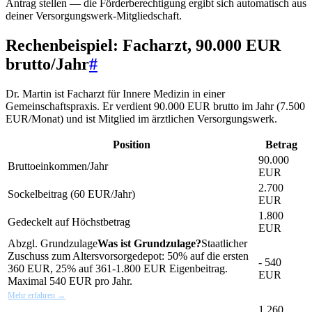
Antrag stellen — die Förderberechtigung ergibt sich automatisch aus
deiner Versorgungswerk-Mitgliedschaft.
Rechenbeispiel: Facharzt, 90.000 EUR
brutto/Jahr
#
Dr. Martin ist Facharzt für Innere Medizin in einer
Gemeinschaftspraxis. Er verdient 90.000 EUR brutto im Jahr (7.500
EUR/Monat) und ist Mitglied im ärztlichen Versorgungswerk.
Position
Betrag
90.000
Bruttoeinkommen/Jahr
EUR
2.700
Sockelbeitrag (60 EUR/Jahr)
EUR
1.800
Gedeckelt auf Höchstbetrag
EUR
Abzgl.
Grundzulage
Was ist Grundzulage?
Staatlicher
Zuschuss zum Altersvorsorgedepot: 50% auf die ersten
- 540
360 EUR, 25% auf 361-1.800 EUR Eigenbeitrag.
EUR
Maximal 540 EUR pro Jahr.
Mehr erfahren →
1.260