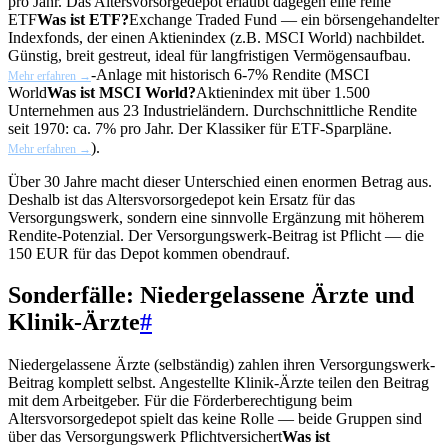
pro Jahr. Das Altersvorsorgedepot erlaubt dagegen eine reine
ETF
Was ist ETF?
Exchange Traded Fund — ein börsengehandelter
Indexfonds, der einen Aktienindex (z.B. MSCI World) nachbildet.
Günstig, breit gestreut, ideal für langfristigen Vermögensaufbau.
-Anlage mit historisch 6-7% Rendite (
MSCI
Mehr erfahren →
World
Was ist MSCI World?
Aktienindex mit über 1.500
Unternehmen aus 23 Industrieländern. Durchschnittliche Rendite
seit 1970: ca. 7% pro Jahr. Der Klassiker für ETF-Sparpläne.
).
Mehr erfahren →
Über 30 Jahre macht dieser Unterschied einen enormen Betrag aus.
Deshalb ist das Altersvorsorgedepot kein Ersatz für das
Versorgungswerk, sondern eine sinnvolle Ergänzung mit höherem
Rendite-Potenzial. Der Versorgungswerk-Beitrag ist Pflicht — die
150 EUR für das Depot kommen obendrauf.
Sonderfälle: Niedergelassene Ärzte und
Klinik-Ärzte
#
Niedergelassene Ärzte (selbständig) zahlen ihren Versorgungswerk-
Beitrag komplett selbst. Angestellte Klinik-Ärzte teilen den Beitrag
mit dem Arbeitgeber. Für die Förderberechtigung beim
Altersvorsorgedepot spielt das keine Rolle — beide Gruppen sind
über das Versorgungswerk
Pflichtversichert
Was ist