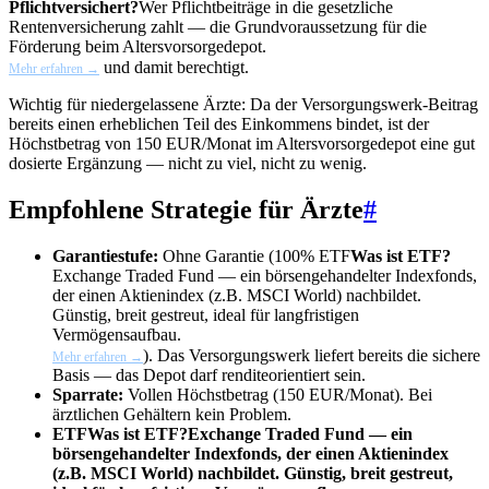
Pflichtversichert?
Wer Pflichtbeiträge in die gesetzliche
Rentenversicherung zahlt — die Grundvoraussetzung für die
Förderung beim Altersvorsorgedepot.
und damit berechtigt.
Mehr erfahren →
Wichtig für niedergelassene Ärzte: Da der Versorgungswerk-Beitrag
bereits einen erheblichen Teil des Einkommens bindet, ist der
Höchstbetrag von 150 EUR/Monat im Altersvorsorgedepot eine gut
dosierte Ergänzung — nicht zu viel, nicht zu wenig.
Empfohlene Strategie für Ärzte
#
Garantiestufe:
Ohne Garantie (100%
ETF
Was ist ETF?
Exchange Traded Fund — ein börsengehandelter Indexfonds,
der einen Aktienindex (z.B. MSCI World) nachbildet.
Günstig, breit gestreut, ideal für langfristigen
Vermögensaufbau.
). Das Versorgungswerk liefert bereits die sichere
Mehr erfahren →
Basis — das Depot darf renditeorientiert sein.
Sparrate:
Vollen Höchstbetrag (150 EUR/Monat). Bei
ärztlichen Gehältern kein Problem.
ETF
Was ist ETF?
Exchange Traded Fund — ein
börsengehandelter Indexfonds, der einen Aktienindex
(z.B. MSCI World) nachbildet. Günstig, breit gestreut,