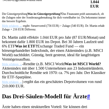
1.044
EUR
Die
Günstigerprüfung
Was ist Günstigerprüfung?
Das Finanzamt prüft automatisch, ob
die Zulagen oder der Sonderausgabenabzug für dich vorteilhafter ist. Du bekommst immer
das bessere Ergebnis.
Mehr erfahren →
ergibt: Steuervorteil (756 EUR) > Zulage (540 EUR). Dr. Martin erhält
Zulage + 216 EUR Differenz.
Dr. Martin zahlt effektiv 1.044 EUR pro Jahr (87 EUR/Monat) und
bekommt dafür 1.800 EUR ins Depot. Bei 30 Jahren Laufzeit und
6%
ETF
Was ist ETF?
Exchange Traded Fund — ein
börsengehandelter Indexfonds, der einen Aktienindex (z.B. MSCI
World) nachbildet. Günstig, breit gestreut, ideal für langfristigen
Vermögensaufbau.
-Rendite (z.B.
MSCI World
Was ist MSCI World?
Mehr erfahren →
Aktienindex mit über 1.500 Unternehmen aus 23 Industrieländern.
Durchschnittliche Rendite seit 1970: ca. 7% pro Jahr. Der Klassiker
für ETF-Sparpläne.
) ergibt das ein geschätztes Depotvolumen von rund
Mehr erfahren →
210.000 EUR.
Das Drei-Säulen-Modell für Ärzte
#
Ärzte haben einen strukturellen Vorteil: Sie können drei