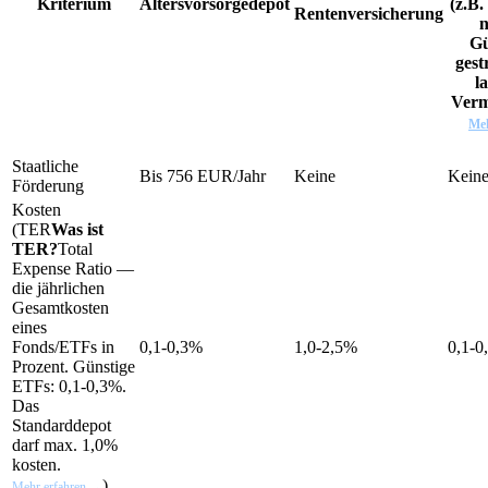
Kriterium
Altersvorsorgedepot
(z.B
Rentenversicherung
n
Gü
gest
l
Verm
Meh
Staatliche
Bis 756 EUR/Jahr
Keine
Kein
Förderung
Kosten
(
TER
Was ist
TER?
Total
Expense Ratio —
die jährlichen
Gesamtkosten
eines
Fonds/ETFs in
0,1-0,3%
1,0-2,5%
0,1-0
Prozent. Günstige
ETFs: 0,1-0,3%.
Das
Standarddepot
darf max. 1,0%
kosten.
)
Mehr erfahren →