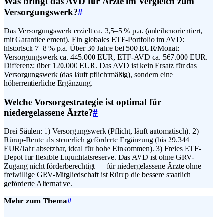
Was bringt das AVD für Ärzte im Vergleich zum
Versorgungswerk?
#
Das Versorgungswerk erzielt ca. 3,5–5 % p.a. (anleihenorientiert,
mit Garantieelement). Ein globales ETF-Portfolio im AVD:
historisch 7–8 % p.a. Über 30 Jahre bei 500 EUR/Monat:
Versorgungswerk ca. 445.000 EUR, ETF-AVD ca. 567.000 EUR.
Differenz: über 120.000 EUR. Das AVD ist kein Ersatz für das
Versorgungswerk (das läuft pflichtmäßig), sondern eine
höherrentierliche Ergänzung.
Welche Vorsorgestrategie ist optimal für
niedergelassene Ärzte?
#
Drei Säulen: 1) Versorgungswerk (Pflicht, läuft automatisch). 2)
Rürup-Rente als steuerlich geförderte Ergänzung (bis 29.344
EUR/Jahr absetzbar, ideal für hohe Einkommen). 3) Freies ETF-
Depot für flexible Liquiditätsreserve. Das AVD ist ohne GRV-
Zugang nicht förderberechtigt — für niedergelassene Ärzte ohne
freiwillige GRV-Mitgliedschaft ist Rürup die bessere staatlich
geförderte Alternative.
Mehr zum Thema
#