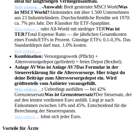
ideal für langfristigen Vermögensaufbau.
-Auswahl:
Breit gestreuter
MSCI World
Was
Mehr erfahren →
ist MSCI World?
Aktienindex mit über 1.500 Unternehmen
aus 23 Industrieländern. Durchschnittliche Rendite seit 1970:
ca. 7% pro Jahr. Der Klassiker für ETF-Sparpläne.
oder All-World mit niedriger
TER
Was ist
Mehr erfahren →
TER?
Total Expense Ratio — die jährlichen Gesamtkosten
eines Fonds/ETFs in Prozent. Günstige ETFs: 0,1-0,3%. Das
Standarddepot darf max. 1,0% kosten.
.
Mehr erfahren →
Kombination:
Versorgungswerk (Pflicht) +
Altersvorsorgedepot (gefördert) + freies Depot (flexibel).
Anlage AV
Was ist Anlage AV?
Das Formular in der
Steuererklärung für die Altersvorsorge. Hier trägst du
deine Beiträge zum Altersvorsorgedepot ein. Wird
größtenteils vom Anbieter vorausgefüllt.
:
Unbedingt ausfüllen — bei 42%
Mehr erfahren →
Grenzsteuersatz
Was ist Grenzsteuersatz?
Der Steuersatz, der
auf den letzten verdienten Euro anfällt. Liegt je nach
Einkommen zwischen 14% und 45%. Entscheidend für die
Berechnung der Steuerersparnis.
lohnt sich jeder Euro.
Mehr erfahren →
Vorteile für Ärzte