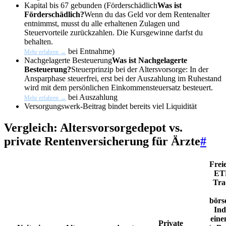
Kapital bis 67 gebunden (
Förderschädlich
Was ist
Förderschädlich?
Wenn du das Geld vor dem Rentenalter
entnimmst, musst du alle erhaltenen Zulagen und
Steuervorteile zurückzahlen. Die Kursgewinne darfst du
behalten.
bei Entnahme)
Mehr erfahren →
Nachgelagerte Besteuerung
Was ist Nachgelagerte
Besteuerung?
Steuerprinzip bei der Altersvorsorge: In der
Ansparphase steuerfrei, erst bei der Auszahlung im Ruhestand
wird mit dem persönlichen Einkommensteuersatz besteuert.
bei Auszahlung
Mehr erfahren →
Versorgungswerk-Beitrag bindet bereits viel Liquidität
Vergleich: Altersvorsorgedepot vs.
private Rentenversicherung für Ärzte
#
Frei
ET
Tra
börs
Ind
eine
Private