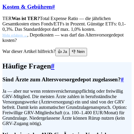
Kosten & Gebühren
#
TER
Was ist TER?
Total Expense Ratio — die jährlichen
Gesamtkosten eines Fonds/ETFs in Prozent. Günstige ETFs: 0,1-
0,3%. Das Standarddepot darf max. 1,0% kosten.
, Depotkosten — was darf das Altersvorsorgedepot
Mehr erfahren →
kosten?
War dieser Artikel hilfreich?
👍 Ja
👎 Nein
Häufige Fragen
#
Sind Ärzte zum Altersvorsorgedepot zugelassen?
#
Ja — aber nur wenn rentenversicherungspflichtig oder freiwillig
GRV-Mitglied. Die meisten Ärzte zahlen in berufsständische
Versorgungswerke (Ärzteversorgung) ein und sind von der GRV
befreit. Damit kein automatischer Grundzulagenanspruch. Option:
Freiwillige GRV-Mitgliedschaft (ca. 100–1.400 EUR/Monat) für
Grundzulage. Niedergelassene Ärzte können Rürup nutzen (kein
GRV-Zugang nötig).