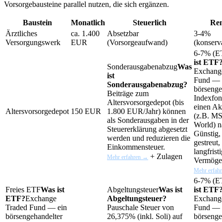
Vorsorgebausteine parallel nutzen, die sich ergänzen.
Baustein
Monatlich
Steuerlich
Ren
Ärztliches
ca. 1.400
Absetzbar
3-4%
Versorgungswerk
EUR
(Vorsorgeaufwand)
(konserv
6-7% (
E
ist ETF
Sonderausgabenabzug
Was
Exchang
ist
Fund — 
Sonderausgabenabzug?
börsenge
Beiträge zum
Indexfon
Altersvorsorgedepot (bis
einen Ak
Altersvorsorgedepot
150 EUR
1.800 EUR/Jahr) können
(z.B. M
als Sonderausgaben in der
World) n
Steuererklärung abgesetzt
Günstig, 
werden und reduzieren die
gestreut,
Einkommensteuer.
langfrist
+ Zulagen
Mehr erfahren →
Vermöge
Mehr erfah
6-7% (
E
Freies
ETF
Was ist
Abgeltungsteuer
Was ist
ist ETF
ETF?
Exchange
Abgeltungsteuer?
Exchang
Traded Fund — ein
Pauschale Steuer von
Fund — 
börsengehandelter
26,375% (inkl. Soli) auf
börsenge