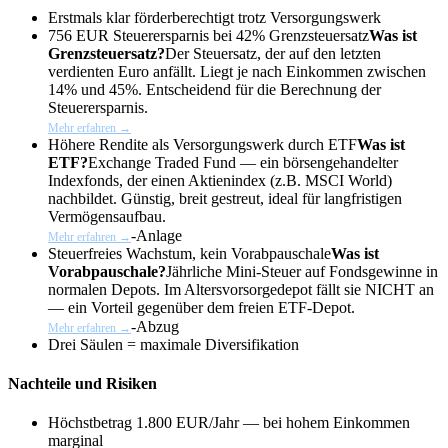
Erstmals klar förderberechtigt trotz Versorgungswerk
756 EUR Steuerersparnis bei 42%
Grenzsteuersatz
Was ist
Grenzsteuersatz?
Der Steuersatz, der auf den letzten
verdienten Euro anfällt. Liegt je nach Einkommen zwischen
14% und 45%. Entscheidend für die Berechnung der
Steuerersparnis.
Mehr erfahren →
Höhere Rendite als Versorgungswerk durch
ETF
Was ist
ETF?
Exchange Traded Fund — ein börsengehandelter
Indexfonds, der einen Aktienindex (z.B. MSCI World)
nachbildet. Günstig, breit gestreut, ideal für langfristigen
Vermögensaufbau.
-Anlage
Mehr erfahren →
Steuerfreies Wachstum, kein
Vorabpauschale
Was ist
Vorabpauschale?
Jährliche Mini-Steuer auf Fondsgewinne in
normalen Depots. Im Altersvorsorgedepot fällt sie NICHT an
— ein Vorteil gegenüber dem freien ETF-Depot.
-Abzug
Mehr erfahren →
Drei Säulen = maximale Diversifikation
Nachteile und Risiken
Höchstbetrag 1.800 EUR/Jahr — bei hohem Einkommen
marginal