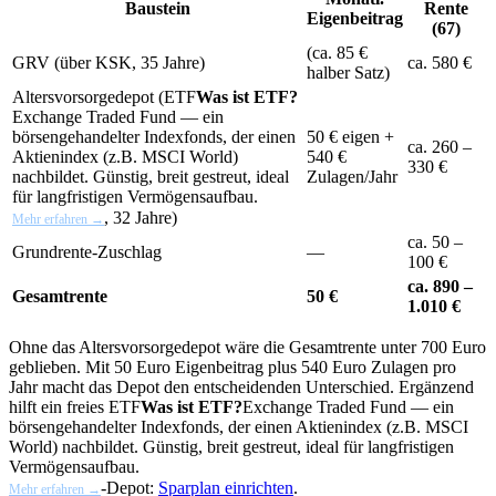
Baustein
Rente
Eigenbeitrag
(67)
(ca. 85 €
GRV (über KSK, 35 Jahre)
ca. 580 €
halber Satz)
Altersvorsorgedepot (
ETF
Was ist ETF?
Exchange Traded Fund — ein
börsengehandelter Indexfonds, der einen
50 € eigen +
ca. 260 –
Aktienindex (z.B. MSCI World)
540 €
330 €
nachbildet. Günstig, breit gestreut, ideal
Zulagen/Jahr
für langfristigen Vermögensaufbau.
, 32 Jahre)
Mehr erfahren →
ca. 50 –
Grundrente-Zuschlag
—
100 €
ca. 890 –
Gesamtrente
50 €
1.010 €
Ohne das Altersvorsorgedepot wäre die Gesamtrente unter 700 Euro
geblieben. Mit 50 Euro Eigenbeitrag plus 540 Euro Zulagen pro
Jahr macht das Depot den entscheidenden Unterschied. Ergänzend
hilft ein freies
ETF
Was ist ETF?
Exchange Traded Fund — ein
börsengehandelter Indexfonds, der einen Aktienindex (z.B. MSCI
World) nachbildet. Günstig, breit gestreut, ideal für langfristigen
Vermögensaufbau.
-Depot:
Sparplan einrichten
.
Mehr erfahren →