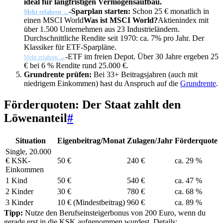
ideal für langfristigen Vermögensaufbau.
-Sparplan starten:
Schon 25 € monatlich in
Mehr erfahren →
einen
MSCI World
Was ist MSCI World?
Aktienindex mit
über 1.500 Unternehmen aus 23 Industrieländern.
Durchschnittliche Rendite seit 1970: ca. 7% pro Jahr. Der
Klassiker für ETF-Sparpläne.
-ETF im freien Depot. Über 30 Jahre ergeben 25
Mehr erfahren →
€ bei 6 % Rendite rund 25.000 €.
Grundrente prüfen:
Bei 33+ Beitragsjahren (auch mit
niedrigem Einkommen) hast du Anspruch auf die
Grundrente
.
Förderquoten: Der Staat zahlt den
Löwenanteil
#
Situation
Eigenbeitrag/Monat
Zulagen/Jahr
Förderquote
Single, 20.000
€ KSK-
50 €
240 €
ca. 29 %
Einkommen
1 Kind
50 €
540 €
ca. 47 %
2 Kinder
30 €
780 €
ca. 68 %
3 Kinder
10 € (Mindestbeitrag)
960 €
ca. 89 %
Tipp:
Nutze den Berufseinsteigerbonus von 200 Euro, wenn du
gerade erst in die KSK aufgenommen wurdest. Details: