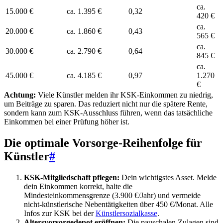
ca.
15.000 €
ca. 1.395 €
0,32
420 €
ca.
20.000 €
ca. 1.860 €
0,43
565 €
ca.
30.000 €
ca. 2.790 €
0,64
845 €
ca.
45.000 €
ca. 4.185 €
0,97
1.270
€
Achtung:
Viele Künstler melden ihr KSK-Einkommen zu niedrig,
um Beiträge zu sparen. Das reduziert nicht nur die spätere Rente,
sondern kann zum KSK-Ausschluss führen, wenn das tatsächliche
Einkommen bei einer Prüfung höher ist.
Die optimale Vorsorge-Reihenfolge für
Künstler
#
KSK-Mitgliedschaft pflegen:
Dein wichtigstes Asset. Melde
dein Einkommen korrekt, halte die
Mindesteinkommensgrenze (3.900 €/Jahr) und vermeide
nicht-künstlerische Nebentätigkeiten über 450 €/Monat. Alle
Infos zur KSK bei der
Künstlersozialkasse
.
Altersvorsorgedepot eröffnen:
Die pauschalen Zulagen sind