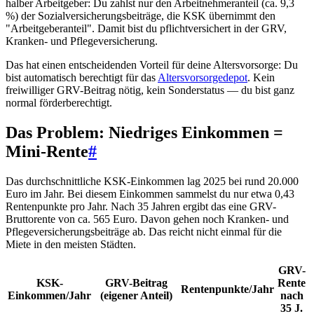
halber Arbeitgeber: Du zahlst nur den Arbeitnehmeranteil (ca. 9,3
%) der Sozialversicherungsbeiträge, die KSK übernimmt den
"Arbeitgeberanteil". Damit bist du pflichtversichert in der GRV,
Kranken- und Pflegeversicherung.
Das hat einen entscheidenden Vorteil für deine Altersvorsorge: Du
bist automatisch berechtigt für das
Altersvorsorgedepot
. Kein
freiwilliger GRV-Beitrag nötig, kein Sonderstatus — du bist ganz
normal förderberechtigt.
Das Problem: Niedriges Einkommen =
Mini-Rente
#
Das durchschnittliche KSK-Einkommen lag 2025 bei rund 20.000
Euro im Jahr. Bei diesem Einkommen sammelst du nur etwa 0,43
Rentenpunkte pro Jahr. Nach 35 Jahren ergibt das eine GRV-
Bruttorente von ca. 565 Euro. Davon gehen noch Kranken- und
Pflegeversicherungsbeiträge ab. Das reicht nicht einmal für die
Miete in den meisten Städten.
GRV-
KSK-
GRV-Beitrag
Rente
Rentenpunkte/Jahr
Einkommen/Jahr
(eigener Anteil)
nach
35 J.