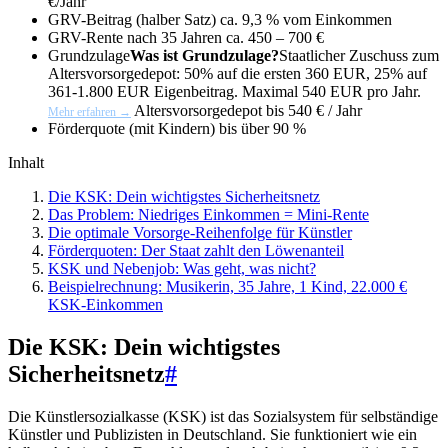
€/Jahr
GRV-Beitrag (halber Satz)
ca. 9,3 % vom Einkommen
GRV-Rente nach 35 Jahren
ca. 450 – 700 €
Grundzulage
Was ist Grundzulage?
Staatlicher Zuschuss zum
Altersvorsorgedepot: 50% auf die ersten 360 EUR, 25% auf
361-1.800 EUR Eigenbeitrag. Maximal 540 EUR pro Jahr.
Altersvorsorgedepot
bis 540 € / Jahr
Mehr erfahren →
Förderquote (mit Kindern)
bis über 90 %
Inhalt
Die KSK: Dein wichtigstes Sicherheitsnetz
Das Problem: Niedriges Einkommen = Mini-Rente
Die optimale Vorsorge-Reihenfolge für Künstler
Förderquoten: Der Staat zahlt den Löwenanteil
KSK und Nebenjob: Was geht, was nicht?
Beispielrechnung: Musikerin, 35 Jahre, 1 Kind, 22.000 €
KSK-Einkommen
Die KSK: Dein wichtigstes
Sicherheitsnetz
#
Die Künstlersozialkasse (KSK) ist das Sozialsystem für selbständige
Künstler und Publizisten in Deutschland. Sie funktioniert wie ein