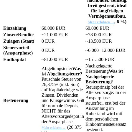
nachbildet. Günstig,
breit gestreut, ideal
für langfristigen
Vermögensaufbau.
, 6 %)
Mehr erfahren →
Einzahlung
60.000 EUR
60.000 EUR
Zinsen/Rendite
~21.000 EUR
~78.000 EUR
Zulagen (Staat)
0 EUR
~13.500 EUR
Steuervorteil
0 EUR
~6.000--12.000 EUR
(Ansparphase)
Endkapital
~81.000 EUR
~151.500 EUR
Nachgelagerte
Abgeltungsteuer
Was
Besteuerung
Was ist
ist Abgeltungsteuer?
Nachgelagerte
Pauschale Steuer von
Besteuerung?
26,375% (inkl. Soli)
Steuerprinzip bei der
auf Kapitalerträge wie
Altersvorsorge: In der
Zinsen, Dividenden
Ansparphase
Besteuerung
und Kursgewinne. Gilt
steuerfrei, erst bei der
für normale Depots,
Auszahlung im
NICHT für das
Ruhestand wird mit
Altersvorsorgedepot in
dem persönlichen
der Ansparphase.
Einkommensteuersatz
(26,375
Mehr erfahren →
besteuert.