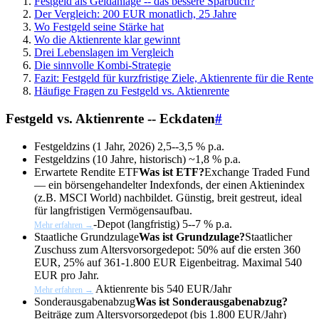
Festgeld als Geldanlage -- das bessere Sparbuch?
Der Vergleich: 200 EUR monatlich, 25 Jahre
Wo Festgeld seine Stärke hat
Wo die Aktienrente klar gewinnt
Drei Lebenslagen im Vergleich
Die sinnvolle Kombi-Strategie
Fazit: Festgeld für kurzfristige Ziele, Aktienrente für die Rente
Häufige Fragen zu Festgeld vs. Aktienrente
Festgeld vs. Aktienrente -- Eckdaten
#
Festgeldzins (1 Jahr, 2026)
2,5--3,5 % p.a.
Festgeldzins (10 Jahre, historisch)
~1,8 % p.a.
Erwartete Rendite
ETF
Was ist ETF?
Exchange Traded Fund
— ein börsengehandelter Indexfonds, der einen Aktienindex
(z.B. MSCI World) nachbildet. Günstig, breit gestreut, ideal
für langfristigen Vermögensaufbau.
-Depot (langfristig)
5--7 % p.a.
Mehr erfahren →
Staatliche
Grundzulage
Was ist Grundzulage?
Staatlicher
Zuschuss zum Altersvorsorgedepot: 50% auf die ersten 360
EUR, 25% auf 361-1.800 EUR Eigenbeitrag. Maximal 540
EUR pro Jahr.
Aktienrente
bis 540 EUR/Jahr
Mehr erfahren →
Sonderausgabenabzug
Was ist Sonderausgabenabzug?
Beiträge zum Altersvorsorgedepot (bis 1.800 EUR/Jahr)