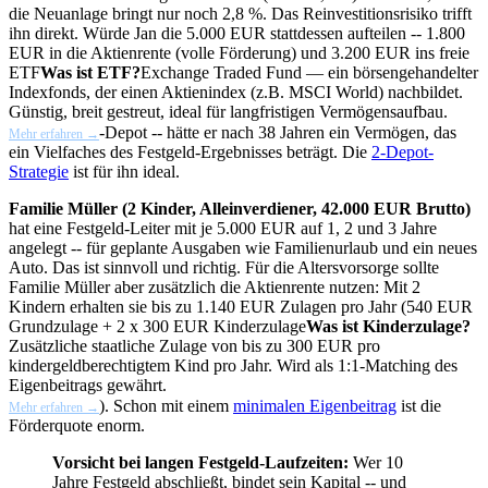
die Neuanlage bringt nur noch 2,8 %. Das Reinvestitionsrisiko trifft
ihn direkt. Würde Jan die 5.000 EUR stattdessen aufteilen -- 1.800
EUR in die Aktienrente (volle Förderung) und 3.200 EUR ins freie
ETF
Was ist ETF?
Exchange Traded Fund — ein börsengehandelter
Indexfonds, der einen Aktienindex (z.B. MSCI World) nachbildet.
Günstig, breit gestreut, ideal für langfristigen Vermögensaufbau.
-Depot -- hätte er nach 38 Jahren ein Vermögen, das
Mehr erfahren →
ein Vielfaches des Festgeld-Ergebnisses beträgt. Die
2-Depot-
Strategie
ist für ihn ideal.
Familie Müller (2 Kinder, Alleinverdiener, 42.000 EUR Brutto)
hat eine Festgeld-Leiter mit je 5.000 EUR auf 1, 2 und 3 Jahre
angelegt -- für geplante Ausgaben wie Familienurlaub und ein neues
Auto. Das ist sinnvoll und richtig. Für die Altersvorsorge sollte
Familie Müller aber zusätzlich die Aktienrente nutzen: Mit 2
Kindern erhalten sie bis zu 1.140 EUR Zulagen pro Jahr (540 EUR
Grundzulage + 2 x 300 EUR
Kinderzulage
Was ist Kinderzulage?
Zusätzliche staatliche Zulage von bis zu 300 EUR pro
kindergeldberechtigtem Kind pro Jahr. Wird als 1:1-Matching des
Eigenbeitrags gewährt.
). Schon mit einem
minimalen Eigenbeitrag
ist die
Mehr erfahren →
Förderquote enorm.
Vorsicht bei langen Festgeld-Laufzeiten:
Wer 10
Jahre Festgeld abschließt, bindet sein Kapital -- und