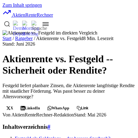
Zum Inhalt springen
AktienRente
Rechner
Start
/
Ratgeber
/ Aktienrente vs. Festgeld
8 Min. Lesezeit
Stand: Juni 2026
Aktienrente vs. Festgeld --
Sicherheit oder Rendite?
Festgeld liefert planbare Zinsen, die Aktienrente langfristige Rendite
mit staatlicher Förderung. Was passt besser zu deiner
Altersvorsorge?
X
LinkedIn
WhatsApp
Link
Von AktienRenteRechner-Redaktion
Stand: Mai 2026
Inhaltsverzeichnis
#