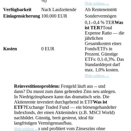
%)
Mehr erfahren →
Verfügbarkeit
Nach Laufzeitende
Ab Renteneintritt
Einlagensicherung
100.000 EUR
Sondervermögen
0,1--0,4 %
TER
Was
ist TER?
Total
Expense Ratio — die
jährlichen
Gesamtkosten eines
Kosten
0 EUR
Fonds/ETFs in
Prozent. Günstige
ETFs: 0,1-0,3%. Das
Standarddepot darf
max. 1,0% kosten.
Mehr erfahren →
Reinvestitionsproblem:
Festgeld läuft aus -- und
dann? Du musst zum dann geltenden Zins neu anlegen.
In Niedrigzinsphasen kann das dramatisch sein. Die
Aktienrente investiert durchgehend in
ETF
Was ist
ETF?
Exchange Traded Fund — ein börsengehandelter
Indexfonds, der einen Aktienindex (z.B. MSCI World)
nachbildet. Günstig, breit gestreut, ideal für
langfristigen Vermögensaufbau.
s und profitiert vom Zinseszins ohne
Mehr erfahren →