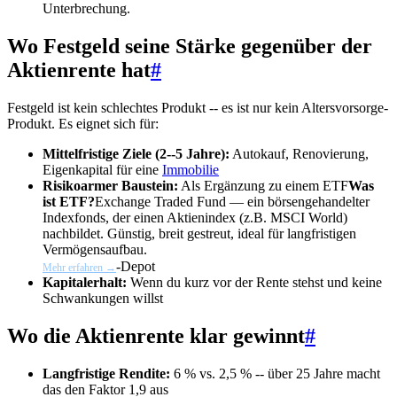
Unterbrechung.
Wo Festgeld seine Stärke gegenüber der
Aktienrente hat
#
Festgeld ist kein schlechtes Produkt -- es ist nur kein Altersvorsorge-
Produkt. Es eignet sich für:
Mittelfristige Ziele (2--5 Jahre):
Autokauf, Renovierung,
Eigenkapital für eine
Immobilie
Risikoarmer Baustein:
Als Ergänzung zu einem
ETF
Was
ist ETF?
Exchange Traded Fund — ein börsengehandelter
Indexfonds, der einen Aktienindex (z.B. MSCI World)
nachbildet. Günstig, breit gestreut, ideal für langfristigen
Vermögensaufbau.
-Depot
Mehr erfahren →
Kapitalerhalt:
Wenn du kurz vor der Rente stehst und keine
Schwankungen willst
Wo die Aktienrente klar gewinnt
#
Langfristige Rendite:
6 % vs. 2,5 % -- über 25 Jahre macht
das den Faktor 1,9 aus