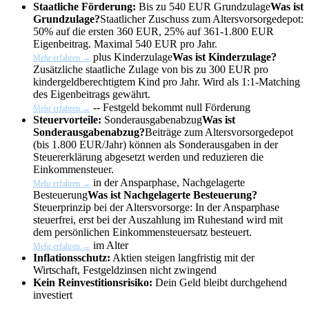
Staatliche Förderung:
Bis zu 540 EUR
Grundzulage
Was ist
Grundzulage?
Staatlicher Zuschuss zum Altersvorsorgedepot:
50% auf die ersten 360 EUR, 25% auf 361-1.800 EUR
Eigenbeitrag. Maximal 540 EUR pro Jahr.
plus
Kinderzulage
Was ist Kinderzulage?
Mehr erfahren →
Zusätzliche staatliche Zulage von bis zu 300 EUR pro
kindergeldberechtigtem Kind pro Jahr. Wird als 1:1-Matching
des Eigenbeitrags gewährt.
-- Festgeld bekommt null Förderung
Mehr erfahren →
Steuervorteile:
Sonderausgabenabzug
Was ist
Sonderausgabenabzug?
Beiträge zum Altersvorsorgedepot
(bis 1.800 EUR/Jahr) können als Sonderausgaben in der
Steuererklärung abgesetzt werden und reduzieren die
Einkommensteuer.
in der Ansparphase,
Nachgelagerte
Mehr erfahren →
Besteuerung
Was ist Nachgelagerte Besteuerung?
Steuerprinzip bei der Altersvorsorge: In der Ansparphase
steuerfrei, erst bei der Auszahlung im Ruhestand wird mit
dem persönlichen Einkommensteuersatz besteuert.
im Alter
Mehr erfahren →
Inflationsschutz:
Aktien steigen langfristig mit der
Wirtschaft, Festgeldzinsen nicht zwingend
Kein Reinvestitionsrisiko:
Dein Geld bleibt durchgehend
investiert