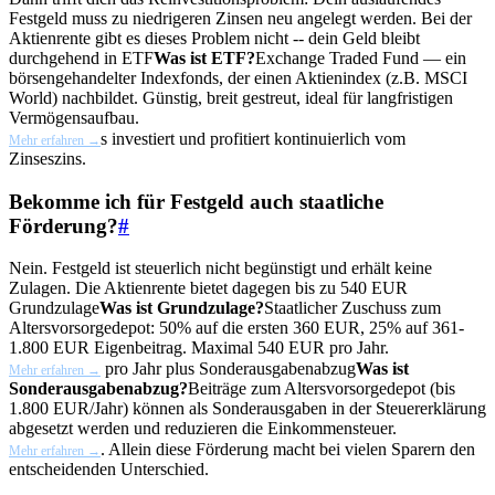
Festgeld muss zu niedrigeren Zinsen neu angelegt werden. Bei der
Aktienrente gibt es dieses Problem nicht -- dein Geld bleibt
durchgehend in
ETF
Was ist ETF?
Exchange Traded Fund — ein
börsengehandelter Indexfonds, der einen Aktienindex (z.B. MSCI
World) nachbildet. Günstig, breit gestreut, ideal für langfristigen
Vermögensaufbau.
s investiert und profitiert kontinuierlich vom
Mehr erfahren →
Zinseszins.
Bekomme ich für Festgeld auch staatliche
Förderung?
#
Nein. Festgeld ist steuerlich nicht begünstigt und erhält keine
Zulagen. Die Aktienrente bietet dagegen bis zu 540 EUR
Grundzulage
Was ist Grundzulage?
Staatlicher Zuschuss zum
Altersvorsorgedepot: 50% auf die ersten 360 EUR, 25% auf 361-
1.800 EUR Eigenbeitrag. Maximal 540 EUR pro Jahr.
pro Jahr plus
Sonderausgabenabzug
Was ist
Mehr erfahren →
Sonderausgabenabzug?
Beiträge zum Altersvorsorgedepot (bis
1.800 EUR/Jahr) können als Sonderausgaben in der Steuererklärung
abgesetzt werden und reduzieren die Einkommensteuer.
. Allein diese Förderung macht bei vielen Sparern den
Mehr erfahren →
entscheidenden Unterschied.