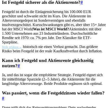
Ist Festgeld sicherer als die Aktienrente?
#
Festgeld ist durch die Einlagensicherung bis 100.000 EUR
geschützt und schwankt nicht im Kurs. Die Aktienrente im
Altersvorsorgedepot ist Sondervermögen und ebenfalls
insolvenzgeschützt. Kursschwankungen gibt es, aber über 15+ Jahre
hat der
MSCI World
Was ist MSCI World?
Aktienindex mit über
1.500 Unternehmen aus 23 Industrieländern. Durchschnittliche
Rendite seit 1970: ca. 7% pro Jahr. Der Klassiker für ETF-
Sparpläne.
historisch nie einen Verlust gemacht. Das größere
Mehr erfahren →
Risiko beim Festgeld ist der reale Kaufkraftverlust durch Inflation.
Kann ich Festgeld und Aktienrente gleichzeitig
nutzen?
#
Ja, und das ist sogar die empfohlene Strategie. Festgeld eignet sich
für mittelfristige Sparziele (2--5 Jahre), die Aktienrente für die
langfristige Altersvorsorge. Beide Produkte ergänzen sich optimal.
Was passiert, wenn die Festgeldzinsen wieder fallen?
#
Dann trifft dich das Reinvestitionsproblem: Dein auslaufendes