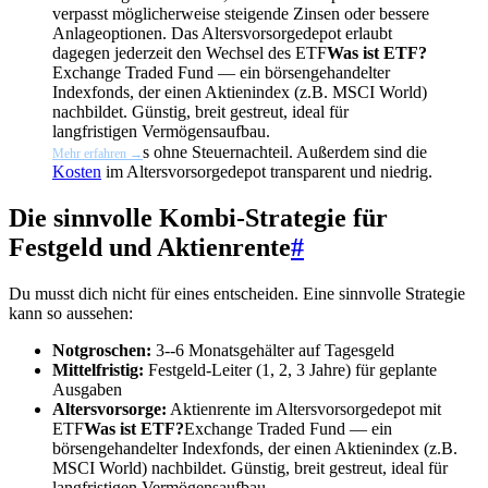
verpasst möglicherweise steigende Zinsen oder bessere
Anlageoptionen. Das Altersvorsorgedepot erlaubt
dagegen jederzeit den Wechsel des
ETF
Was ist ETF?
Exchange Traded Fund — ein börsengehandelter
Indexfonds, der einen Aktienindex (z.B. MSCI World)
nachbildet. Günstig, breit gestreut, ideal für
langfristigen Vermögensaufbau.
s ohne Steuernachteil. Außerdem sind die
Mehr erfahren →
Kosten
im Altersvorsorgedepot transparent und niedrig.
Die sinnvolle Kombi-Strategie für
Festgeld und Aktienrente
#
Du musst dich nicht für eines entscheiden. Eine sinnvolle Strategie
kann so aussehen:
Notgroschen:
3--6 Monatsgehälter auf Tagesgeld
Mittelfristig:
Festgeld-Leiter (1, 2, 3 Jahre) für geplante
Ausgaben
Altersvorsorge:
Aktienrente im Altersvorsorgedepot mit
ETF
Was ist ETF?
Exchange Traded Fund — ein
börsengehandelter Indexfonds, der einen Aktienindex (z.B.
MSCI World) nachbildet. Günstig, breit gestreut, ideal für
langfristigen Vermögensaufbau.