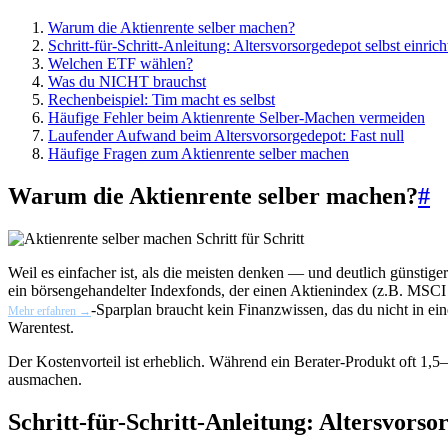
Warum die Aktienrente selber machen?
Schritt-für-Schritt-Anleitung: Altersvorsorgedepot selbst einrich
Welchen ETF wählen?
Was du NICHT brauchst
Rechenbeispiel: Tim macht es selbst
Häufige Fehler beim Aktienrente Selber-Machen vermeiden
Laufender Aufwand beim Altersvorsorgedepot: Fast null
Häufige Fragen zum Aktienrente selber machen
Warum die Aktienrente selber machen?
#
Weil es einfacher ist, als die meisten denken — und deutlich günstiger
ein börsengehandelter Indexfonds, der einen Aktienindex (z.B. MSCI W
-Sparplan braucht kein Finanzwissen, das du nicht in ei
Mehr erfahren →
Warentest.
Der Kostenvorteil ist erheblich. Während ein Berater-Produkt oft 1
ausmachen.
Schritt-für-Schritt-Anleitung: Altersvorsor