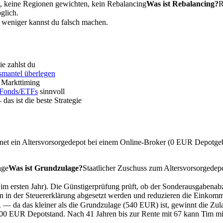
n, keine Regionen gewichten, kein
Rebalancing
Was ist Rebalancing?
R
glich.
to weniger kannst du falsch machen.
e zahlst du
smantel überlegen
s Markttiming
 Fonds/ETFs
sinnvoll
as ist die beste Strategie
fnet ein Altersvorsorgedepot bei einem Online-Broker (0 EUR Depot
age
Was ist Grundzulage?
Staatlicher Zuschuss zum Altersvorsorgede
m ersten Jahr). Die Günstigerprüfung prüft, ob der
Sonderausgabenab
 in der Steuererklärung abgesetzt werden und reduzieren die Einkomm
da das kleiner als die Grundzulage (540 EUR) ist, gewinnt die Zula
.500 EUR Depotstand. Nach 41 Jahren bis zur Rente mit 67 kann Tim 