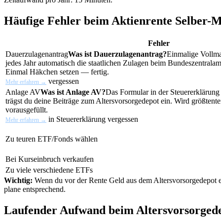
Häufige Fehler beim Aktienrente Selber-
Fehler
Dauerzulagenantrag
Was ist Dauerzulagenantrag?
Einmalige Vollma
jedes Jahr automatisch die staatlichen Zulagen beim Bundeszentralam
Einmal Häkchen setzen — fertig.
vergessen
Mehr erfahren →
Anlage AV
Was ist Anlage AV?
Das Formular in der Steuererklärung 
trägst du deine Beiträge zum Altersvorsorgedepot ein. Wird größtent
vorausgefüllt.
in Steuererklärung vergessen
Mehr erfahren →
Zu teuren ETF/Fonds wählen
Bei Kurseinbruch verkaufen
Zu viele verschiedene ETFs
Wichtig:
Wenn du vor der Rente Geld aus dem Altersvorsorgedepot en
plane entsprechend.
Laufender Aufwand beim Altersvorsorgedep