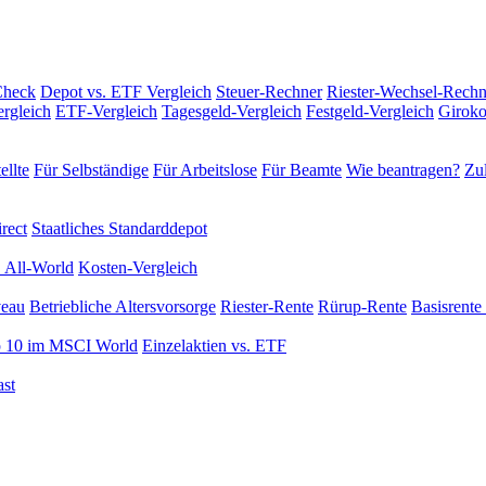
Check
Depot vs. ETF Vergleich
Steuer-Rechner
Riester-Wechsel-Rechn
rgleich
ETF-Vergleich
Tagesgeld-Vergleich
Festgeld-Vergleich
Giroko
ellte
Für Selbständige
Für Arbeitslose
Für Beamte
Wie beantragen?
Zul
rect
Staatliches Standarddepot
 All-World
Kosten-Vergleich
veau
Betriebliche Altersvorsorge
Riester-Rente
Rürup-Rente
Basisrente 
 10 im MSCI World
Einzelaktien vs. ETF
st