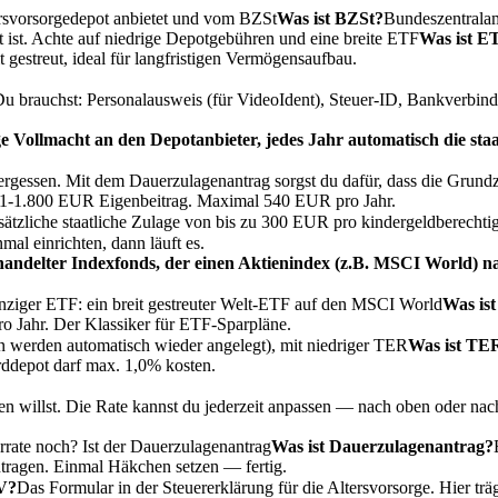
rsvorsorgedepot anbietet und vom
BZSt
Was ist BZSt?
Bundeszentralam
rt ist. Achte auf niedrige Depotgebühren und eine breite
ETF
Was ist E
 gestreut, ideal für langfristigen Vermögensaufbau.
u brauchst: Personalausweis (für VideoIdent), Steuer-ID, Bankverbind
e Vollmacht an den Depotanbieter, jedes Jahr automatisch die st
 vergessen. Mit dem Dauerzulagenantrag sorgst du dafür, dass die
Grundz
61-1.800 EUR Eigenbeitrag. Maximal 540 EUR pro Jahr.
ätzliche staatliche Zulage von bis zu 300 EUR pro kindergeldberechti
mal einrichten, dann läuft es.
elter Indexfonds, der einen Aktienindex (z.B. MSCI World) nachbi
inziger ETF: ein breit gestreuter Welt-ETF auf den
MSCI World
Was is
pro Jahr. Der Klassiker für ETF-Sparpläne.
werden automatisch wieder angelegt), mit niedriger
TER
Was ist TE
ddepot darf max. 1,0% kosten.
eren willst. Die Rate kannst du jederzeit anpassen — nach oben oder n
rate noch? Ist der
Dauerzulagenantrag
Was ist Dauerzulagenantrag?
ntragen. Einmal Häkchen setzen — fertig.
AV?
Das Formular in der Steuererklärung für die Altersvorsorge. Hier trä