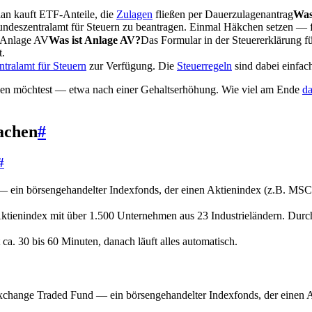
lan kauft ETF-Anteile, die
Zulagen
fließen per
Dauerzulagenantrag
Was
Bundeszentralamt für Steuern zu beantragen. Einmal Häkchen setzen — f
Anlage AV
Was ist Anlage AV?
Das Formular in der Steuererklärung fü
t.
tralamt für Steuern
zur Verfügung. Die
Steuerregeln
sind dabei einfach
höhen möchtest — etwa nach einer Gehaltserhöhung. Wie viel am Ende
d
achen
#
#
in börsengehandelter Indexfonds, der einen Aktienindex (z.B. MSCI Wor
ktienindex mit über 1.500 Unternehmen aus 23 Industrieländern. Durchsc
ca. 30 bis 60 Minuten, danach läuft alles automatisch.
change Traded Fund — ein börsengehandelter Indexfonds, der einen Ak