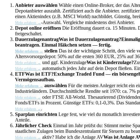
Anbieter auswählen
Wähle einen Online-Broker, der das Alte
Depotanbieter auszahlt. Zertifiziert auch die Anbieter.
zertifizie
einen Aktienindex (z.B. MSCI World) nachbildet. Günstig, breit
-Auswahl. Vergleiche mindestens drei Anbieter.
Mehr erfahren →
Depot online eröffnen
Die Eröffnung dauert ca. 15 Minuten. D
freigeschaltet.
Dauerzulagenantrag
Was ist Dauerzulagenantrag?
Einmalig
beantragen. Einmal Häkchen setzen — fertig.
stellen
Das ist der wichtigste Schritt, den viele
Mehr erfahren →
Altersvorsorgedepot: 50% auf die ersten 360 EUR, 25% auf 3
und ggf.
Kinderzulage
Was ist Kinderzulage?
Zus
Mehr erfahren →
automatisch jedes Jahr auf dein Depot fließen. Ein
Mehr erfahren →
ETF
Was ist ETF?
Exchange Traded Fund — ein börsengehand
Vermögensaufbau.
auswählen
Für die meisten Anleger reicht ein e
Mehr erfahren →
Industrieländern. Durchschnittliche Rendite seit 1970: ca. 7% 
oder FTSE All-World. Thesaurierend (Dividenden 
Mehr erfahren →
Fonds/ETFs in Prozent. Günstige ETFs: 0,1-0,3%. Das Standar
.
Mehr erfahren →
Sparplan einrichten
Lege fest, wie viel du monatlich investi
Anteile.
Jährlicher Check
Einmal im Jahr prüfst du: Stimmt meine Spar
staatlichen Zulagen beim Bundeszentralamt für Steuern zu bea
aktiv? Habe ich die
Anlage AV
Was ist Anlage 
Mehr erfahren →