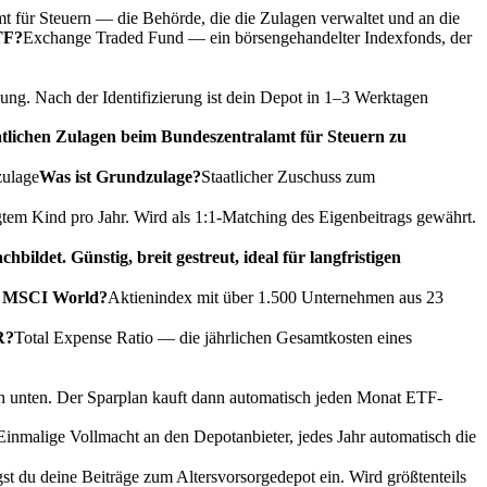
t für Steuern — die Behörde, die die Zulagen verwaltet und an die
TF?
Exchange Traded Fund — ein börsengehandelter Indexfonds, der
ung. Nach der Identifizierung ist dein Depot in 1–3 Werktagen
aatlichen Zulagen beim Bundeszentralamt für Steuern zu
ulage
Was ist Grundzulage?
Staatlicher Zuschuss zum
gtem Kind pro Jahr. Wird als 1:1-Matching des Eigenbeitrags gewährt.
ldet. Günstig, breit gestreut, ideal für langfristigen
t MSCI World?
Aktienindex mit über 1.500 Unternehmen aus 23
R?
Total Expense Ratio — die jährlichen Gesamtkosten eines
ach unten. Der Sparplan kauft dann automatisch jeden Monat ETF-
Einmalige Vollmacht an den Depotanbieter, jedes Jahr automatisch die
gst du deine Beiträge zum Altersvorsorgedepot ein. Wird größtenteils