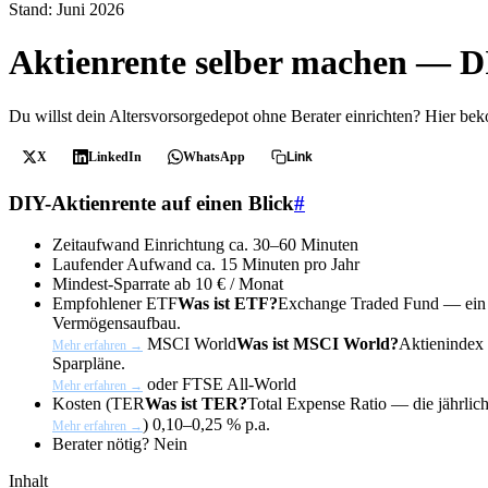
Stand: Juni 2026
Aktienrente selber machen — DI
Du willst dein Altersvorsorgedepot ohne Berater einrichten? Hier b
X
LinkedIn
WhatsApp
Link
DIY-Aktienrente auf einen Blick
#
Zeitaufwand Einrichtung
ca. 30–60 Minuten
Laufender Aufwand
ca. 15 Minuten pro Jahr
Mindest-Sparrate
ab 10 € / Monat
Empfohlener
ETF
Was ist ETF?
Exchange Traded Fund — ein bö
Vermögensaufbau.
MSCI World
Was ist MSCI World?
Aktienindex 
Mehr erfahren →
Sparpläne.
oder FTSE All-World
Mehr erfahren →
Kosten (
TER
Was ist TER?
Total Expense Ratio — die jährlic
)
0,10–0,25 % p.a.
Mehr erfahren →
Berater nötig?
Nein
Inhalt