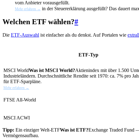
vom Anbieter vorausgefüllt.
in der Steuererklärung ausgefüllt? Das dauert ma
Mehr erfahren →
Welchen ETF wählen?
#
Die
ETF-Auswahl
ist einfacher als du denkst. Auf Portalen wie
extr
ETF-Typ
MSCI World
Was ist MSCI World?
Aktienindex mit über 1.500 Unt
Industrieländern. Durchschnittliche Rendite seit 1970: ca. 7% pro Jah
für ETF-Sparpläne.
Mehr erfahren →
FTSE All-World
MSCI ACWI
Tipp:
Ein einziger Welt-
ETF
Was ist ETF?
Exchange Traded Fund — ei
Vermögensaufbau.