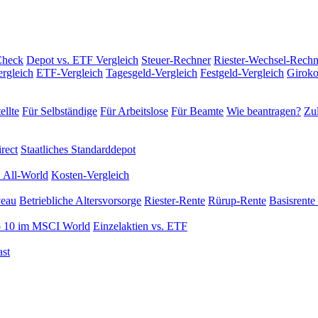
Check
Depot vs. ETF Vergleich
Steuer-Rechner
Riester-Wechsel-Rechn
rgleich
ETF-Vergleich
Tagesgeld-Vergleich
Festgeld-Vergleich
Giroko
ellte
Für Selbständige
Für Arbeitslose
Für Beamte
Wie beantragen?
Zul
rect
Staatliches Standarddepot
 All-World
Kosten-Vergleich
veau
Betriebliche Altersvorsorge
Riester-Rente
Rürup-Rente
Basisrente 
 10 im MSCI World
Einzelaktien vs. ETF
st