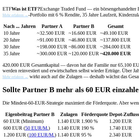
ETF
Was ist ETF?
Exchange Traded Fund — ein börsengehandelter Ind
-Portfolio mit 6 % Rendite, 35 Jahre Laufzeit, Kinderzul
Mehr erfahren →
Nach ... Jahren
Partner A
Partner B
Gesamt
10 Jahre
~32.500 EUR
~16.600 EUR
~49.100 EUR
20 Jahre
~91.000 EUR
~46.800 EUR
~137.800 EUR
30 Jahre
~198.000 EUR
~86.000 EUR
~284.000 EUR
35 Jahre
~300.000 EUR
~120.000 EUR
~420.000 EUR
420.000 EUR Gesamtkapital — davon hat die Familie nur 65.100 EUR
werden reinvestiert und erwirtschaften selbst wieder Erträge. Über J
wirkt auch auf die Zulagen — deshalb wächst das Gesamt
Mehr erfahren →
Sollte Partner B mehr als 60 EUR einzahl
Die Mindest-60-EUR-Strategie maximiert die Förderquote. Aber wenn 
Eigenbeitrag Partner B
Zulagen
Förderquote
Depot-Zufluss
60 EUR (Minimum)
1.140 EUR
1.900 %
1.200 EUR
600 EUR (
50 EUR/M.
)
1.140 EUR
190 %
1.740 EUR
1.200 EUR (
100 EUR/M.
)
1.140 EUR
95 %
2.340 EUR