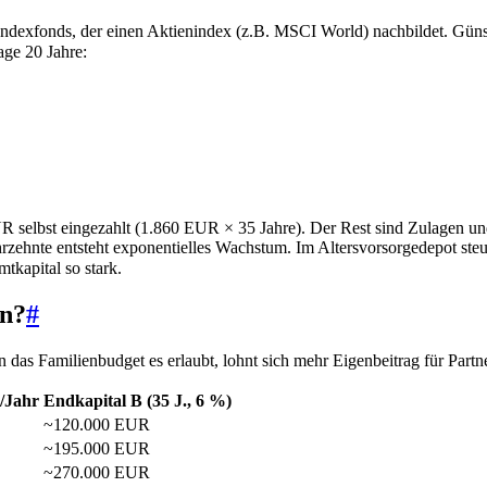
exfonds, der einen Aktienindex (z.B. MSCI World) nachbildet. Günstig,
age 20 Jahre:
 selbst eingezahlt (1.860 EUR × 35 Jahre). Der Rest sind Zulagen u
ahrzehnte entsteht exponentielles Wachstum. Im Altersvorsorgedepot ste
kapital so stark.
en?
#
das Familienbudget es erlaubt, lohnt sich mehr Eigenbeitrag für Par
/Jahr
Endkapital B (35 J., 6 %)
~120.000 EUR
~195.000 EUR
~270.000 EUR