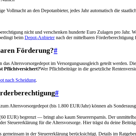
ge Vollmacht an den Depotanbieter, jedes Jahr automatisch die staatli
erechtigung nicht und verschenken hunderte Euro Zulagen pro Jahr. Wenn
nbedingt beim
Depot-Anbieter
nach der mittelbaren Förderberechtigung 
lbaren Förderung?
#
 das Altersvorsorgedepot im Versorgungsausgleich geteilt werden. Die
st Pflichtversichert?
Wer Pflichtbeiträge in die gesetzliche Rentenver
ot nach Scheidung
.
örderberechtigung
#
 zum Altersvorsorgedepot (bis 1.800 EUR/Jahr) können als Sonderausga
g (60 EUR) begrenzt — bringt also kaum Steuerersparnis. Der unmittelb
der Steuererklärung für die Altersvorsorge. Hier trägst du deine Beitr
gemeinsam in der Steuererklärung berücksichtigt. Details im Ratgebe