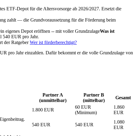
rtes ETF-Depot für die Altersvorsorge ab 2026/2027. Ersetzt die
erung zahlt — die Grundvoraussetzung für die Förderung beim
in eigenes Depot eröffnen -- mit voller
Grundzulage
Was ist
l 540 EUR pro Jahr.
ärt der Ratgeber
Wer ist förderberechtigt?
60 EUR pro Jahr einzahlen. Dafür bekommt er die volle Grundzulage von
Partner A
Partner B
Gesamt
(unmittelbar)
(mittelbar)
60 EUR
1.860
1.800 EUR
(Minimum)
EUR
Eigenbeitrag.
1.080
540 EUR
540 EUR
EUR