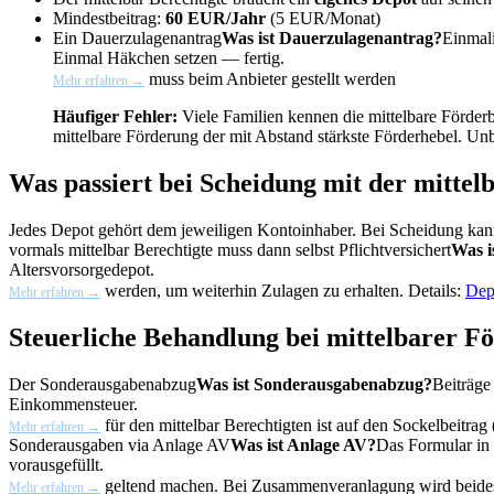
Mindestbeitrag:
60 EUR/Jahr
(5 EUR/Monat)
Ein
Dauerzulagenantrag
Was ist Dauerzulagenantrag?
Einmali
Einmal Häkchen setzen — fertig.
muss beim Anbieter gestellt werden
Mehr erfahren →
Häufiger Fehler:
Viele Familien kennen die mittelbare Förderb
mittelbare Förderung der mit Abstand stärkste Förderhebel. U
Was passiert bei Scheidung mit der mitte
Jedes Depot gehört dem jeweiligen Kontoinhaber. Bei Scheidung kann
vormals mittelbar Berechtigte muss dann selbst
Pflichtversichert
Was i
Altersvorsorgedepot.
werden, um weiterhin Zulagen zu erhalten. Details:
Dep
Mehr erfahren →
Steuerliche Behandlung bei mittelbarer F
Der
Sonderausgabenabzug
Was ist Sonderausgabenabzug?
Beiträge
Einkommensteuer.
für den mittelbar Berechtigten ist auf den Sockelbeitra
Mehr erfahren →
Sonderausgaben via
Anlage AV
Was ist Anlage AV?
Das Formular in 
vorausgefüllt.
geltend machen. Bei Zusammenveranlagung wird beides 
Mehr erfahren →