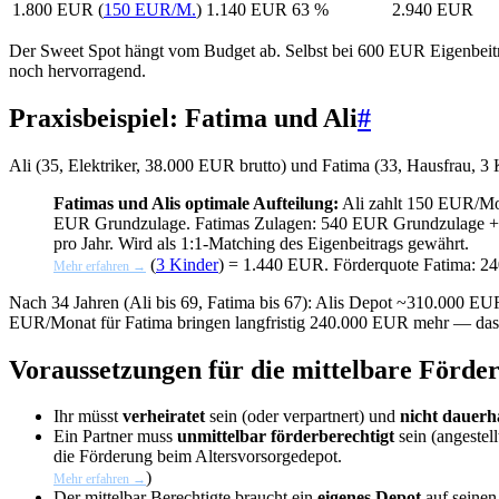
1.800 EUR (
150 EUR/M.
)
1.140 EUR
63 %
2.940 EUR
Der Sweet Spot hängt vom Budget ab. Selbst bei 600 EUR Eigenbeit
noch hervorragend.
Praxisbeispiel: Fatima und Ali
#
Ali (35, Elektriker, 38.000 EUR brutto) und Fatima (33, Hausfrau, 
Fatimas und Alis optimale Aufteilung:
Ali zahlt 150 EUR/Mon
EUR Grundzulage. Fatimas Zulagen: 540 EUR Grundzulage
pro Jahr. Wird als 1:1-Matching des Eigenbeitrags gewährt.
(
3 Kinder
) = 1.440 EUR. Förderquote Fatima: 2
Mehr erfahren →
Nach 34 Jahren (Ali bis 69, Fatima bis 67): Alis Depot ~310.000
EUR/Monat für Fatima bringen langfristig 240.000 EUR mehr — das is
Voraussetzungen für die mittelbare Förde
Ihr müsst
verheiratet
sein (oder verpartnert) und
nicht dauerh
Ein Partner muss
unmittelbar förderberechtigt
sein (angestell
die Förderung beim Altersvorsorgedepot.
)
Mehr erfahren →
Der mittelbar Berechtigte braucht ein
eigenes Depot
auf seine