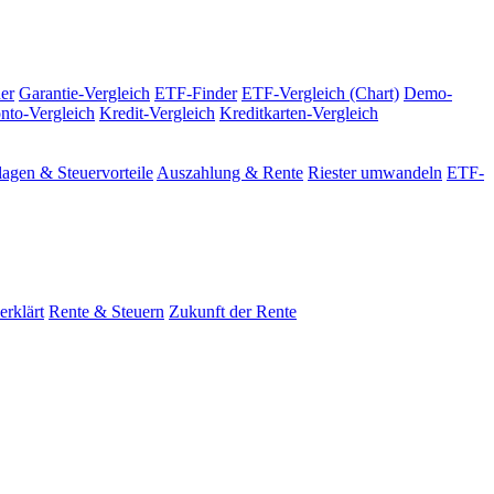
er
Garantie-Vergleich
ETF-Finder
ETF-Vergleich (Chart)
Demo-
nto-Vergleich
Kredit-Vergleich
Kreditkarten-Vergleich
agen & Steuervorteile
Auszahlung & Rente
Riester umwandeln
ETF-
erklärt
Rente & Steuern
Zukunft der Rente