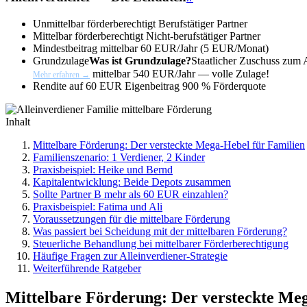
Unmittelbar förderberechtigt
Berufstätiger Partner
Mittelbar förderberechtigt
Nicht-berufstätiger Partner
Mindestbeitrag mittelbar
60 EUR/Jahr (5 EUR/Monat)
Grundzulage
Was ist Grundzulage?
Staatlicher Zuschuss zum
mittelbar
540 EUR/Jahr — volle Zulage!
Mehr erfahren →
Rendite auf 60 EUR Eigenbeitrag
900 % Förderquote
Inhalt
Mittelbare Förderung: Der versteckte Mega-Hebel für Familien
Familienszenario: 1 Verdiener, 2 Kinder
Praxisbeispiel: Heike und Bernd
Kapitalentwicklung: Beide Depots zusammen
Sollte Partner B mehr als 60 EUR einzahlen?
Praxisbeispiel: Fatima und Ali
Voraussetzungen für die mittelbare Förderung
Was passiert bei Scheidung mit der mittelbaren Förderung?
Steuerliche Behandlung bei mittelbarer Förderberechtigung
Häufige Fragen zur Alleinverdiener-Strategie
Weiterführende Ratgeber
Mittelbare Förderung: Der versteckte Me