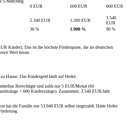
 1:1-Matching
0 EUR
600 EUR
600 EUR
3.540
2.340 EUR
1.200 EUR
EUR
30 %
1.900 %
90 %
Kinder). Das ist die höchste Förderquote, die im deutschen
iesen Wert heran.
) zu Hause. Das Kindergeld läuft auf Heike.
mittelbar Berechtigte und zahlt nur 5 EUR/Monat (60
Grundzulage + 600 Kinderzulage). Zusammen: 3.540 EUR/Jahr
on hat die Familie nur 53.940 EUR selbst eingezahlt. Hätte Heike
Förderung.