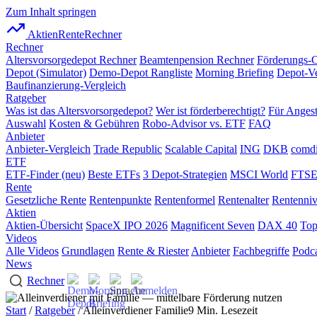
Zum Inhalt springen
AktienRente
Rechner
Rechner
Altersvorsorgedepot Rechner
Beamtenpension Rechner
Förderungs-
Depot (Simulator)
Demo-Depot Rangliste
Morning Briefing
Depot-Ve
Baufinanzierung-Vergleich
Ratgeber
Was ist das Altersvorsorgedepot?
Wer ist förderberechtigt?
Für Angest
Auswahl
Kosten & Gebühren
Robo-Advisor vs. ETF
FAQ
Anbieter
Anbieter-Vergleich
Trade Republic
Scalable Capital
ING
DKB
comdi
ETF
ETF-Finder (neu)
Beste ETFs
3 Depot-Strategien
MSCI World
FTSE
Rente
Gesetzliche Rente
Rentenpunkte
Rentenformel
Rentenalter
Rentenni
Aktien
Aktien-Übersicht
SpaceX IPO 2026
Magnificent Seven
DAX 40
Top
Videos
Alle Videos
Grundlagen
Rente & Riester
Anbieter
Fachbegriffe
Podca
News
Rechner
Start
/
Ratgeber
/ Alleinverdiener Familie
9 Min. Lesezeit