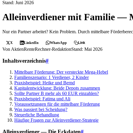
Stand: Juni 2026
Alleinverdiener mit Familie — 
Nur ein Partner arbeitet? Kein Problem. Durch mittelbare Förderber
X
LinkedIn
WhatsApp
Link
Von AktienRenteRechner-Redaktion
Stand: Mai 2026
Inhaltsverzeichnis
#
Mittelbare Förderung: Der versteckte Mega-Hebel
Familienszenario: 1 Verdiener, 2 Kinder
Praxisbeispiel: Heike und Bernd
Kapitalentwicklung: Beide Depots zusammen
Sollte Partner B mehr als 60 EUR einzahlen?
Praxisbeispiel: Fatima und Ali
Voraussetzungen für die mittelbare Förderung
Was passiert bei Scheidung?
Steuerliche Behandlung
Häufige Fragen zur Alleinverdiener-Strategie
Alleinverdiener — Die Eckdaten
#