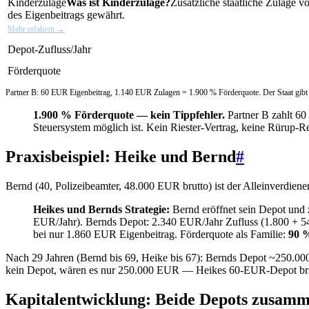
Kinderzulage
Was ist Kinderzulage?
Zusätzliche staatliche Zulage 
des Eigenbeitrags gewährt.
Mehr erfahren →
Depot-Zufluss/Jahr
Förderquote
Partner B: 60 EUR Eigenbeitrag, 1.140 EUR Zulagen = 1.900 % Förderquote. Der Staat gibt
1.900 % Förderquote — kein Tippfehler.
Partner B zahlt 6
Steuersystem möglich ist. Kein Riester-Vertrag, keine Rürup-R
Praxisbeispiel: Heike und Bernd
#
Bernd (40, Polizeibeamter, 48.000 EUR brutto) ist der Alleinverdiene
Heikes und Bernds Strategie:
Bernd eröffnet sein Depot und 
EUR/Jahr). Bernds Depot: 2.340 EUR/Jahr Zufluss (1.800 + 
bei nur 1.860 EUR Eigenbeitrag. Förderquote als Familie:
90 
Nach 29 Jahren (Bernd bis 69, Heike bis 67): Bernds Depot ~250
kein Depot, wären es nur 250.000 EUR — Heikes 60-EUR-Depot bring
Kapitalentwicklung: Beide Depots zusam