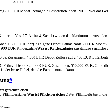
~340.000 EUR
rag (50 EUR/Monat) beträgt die Förderquote noch 190 %. Wer das Gel
3 Kinder — Yusuf 7, Amira 4, Sara 1) wollen das Maximum herausholen
at (1.800 EUR/Jahr) ins eigene Depot. Fatima zahlt 50 EUR/Monat (60
 + 900 EUR
Kinderzulage
Was ist Kinderzulage?
Zusätzliche staatlich
40 %. Zusammen: 4.380 EUR Depot-Zufluss auf 2.400 EUR Eigenbeitra
 EUR, Fatimas Depot ~240.000 EUR. Zusammen:
550.000 EUR
. Ohne di
t der beste Hebel, den die Familie nutzen kann.
rung
#
aft getrennt leben
t,
Pflichtversichert
Was ist Pflichtversichert?
Wer Pflichtbeiträge in di
n Namen