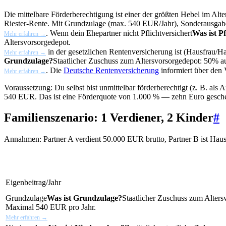
Die mittelbare Förderberechtigung ist einer der größten Hebel im
Alte
Riester-Rente. Mit Grundzulage (max. 540 EUR/Jahr), Sonderausgab
. Wenn dein Ehepartner nicht
Pflichtversichert
Was ist Pf
Mehr erfahren →
Altersvorsorgedepot.
in der gesetzlichen Rentenversicherung ist (Hausfrau/H
Mehr erfahren →
Grundzulage?
Staatlicher Zuschuss zum Altersvorsorgedepot: 50% 
. Die
Deutsche Rentenversicherung
informiert über den V
Mehr erfahren →
Voraussetzung: Du selbst bist unmittelbar förderberechtigt (z. B. al
540 EUR. Das ist eine Förderquote von 1.000 % — zehn Euro geschen
Familienszenario: 1 Verdiener, 2 Kinder
#
Annahmen: Partner A verdient 50.000 EUR brutto, Partner B ist Ha
Eigenbeitrag/Jahr
Grundzulage
Was ist Grundzulage?
Staatlicher Zuschuss zum Alter
Maximal 540 EUR pro Jahr.
Mehr erfahren →