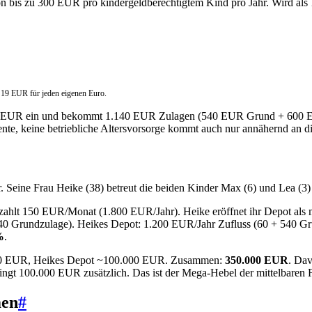
von bis zu 300 EUR pro kindergeldberechtigtem Kind pro Jahr. Wird als
 19 EUR für jeden eigenen Euro.
0 EUR ein und bekommt 1.140 EUR Zulagen (540 EUR Grund + 600 EUR 
ente, keine betriebliche Altersvorsorge kommt auch nur annähernd an d
r. Seine Frau Heike (38) betreut die beiden Kinder Max (6) und Lea (3
zahlt 150 EUR/Monat (1.800 EUR/Jahr). Heike eröffnet ihr Depot als 
540 Grundzulage). Heikes Depot: 1.200 EUR/Jahr Zufluss (60 + 540 
%
.
.000 EUR, Heikes Depot ~100.000 EUR. Zusammen:
350.000 EUR
. Dav
t 100.000 EUR zusätzlich. Das ist der Mega-Hebel der mittelbaren 
men
#