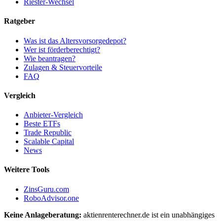
Riester-Wechsel
Ratgeber
Was ist das Altersvorsorgedepot?
Wer ist förderberechtigt?
Wie beantragen?
Zulagen & Steuervorteile
FAQ
Vergleich
Anbieter-Vergleich
Beste ETFs
Trade Republic
Scalable Capital
News
Weitere Tools
ZinsGuru.com
RoboAdvisor.one
Keine Anlageberatung:
aktienrenterechner.de ist ein unabhängiges