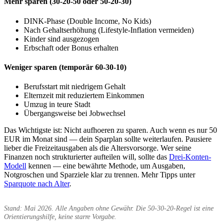
Mehr sparen (30-20-50 oder 50-20-30)
DINK-Phase (Double Income, No Kids)
Nach Gehaltserhöhung (Lifestyle-Inflation vermeiden)
Kinder sind ausgezogen
Erbschaft oder Bonus erhalten
Weniger sparen (temporär 60-30-10)
Berufsstart mit niedrigem Gehalt
Elternzeit mit reduziertem Einkommen
Umzug in teure Stadt
Übergangsweise bei Jobwechsel
Das Wichtigste ist: Nicht aufhoeren zu sparen. Auch wenn es nur 50
EUR im Monat sind — dein Sparplan sollte weiterlaufen. Pausiere
lieber die Freizeitausgaben als die Altersvorsorge. Wer seine
Finanzen noch strukturierter aufteilen will, sollte das
Drei-Konten-
Modell
kennen — eine bewährte Methode, um Ausgaben,
Notgroschen und Sparziele klar zu trennen. Mehr Tipps unter
Sparquote nach Alter
.
Stand: Mai 2026. Alle Angaben ohne Gewähr. Die 50-30-20-Regel ist eine
Orientierungshilfe, keine starre Vorgabe.