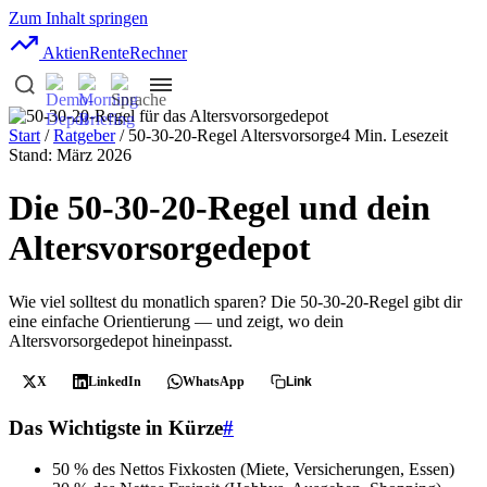
Zum Inhalt springen
AktienRente
Rechner
Start
/
Ratgeber
/ 50-30-20-Regel Altersvorsorge
4 Min. Lesezeit
Stand: März 2026
Die 50-30-20-Regel und dein
Altersvorsorgedepot
Wie viel solltest du monatlich sparen? Die 50-30-20-Regel gibt dir
eine einfache Orientierung — und zeigt, wo dein
Altersvorsorgedepot hineinpasst.
X
LinkedIn
WhatsApp
Link
Das Wichtigste in Kürze
#
50 % des Nettos
Fixkosten (Miete, Versicherungen, Essen)