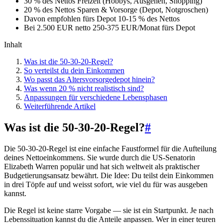
30 % des Nettos
Freizeit (Hobbys, Ausgehen, Shopping)
20 % des Nettos
Sparen & Vorsorge (Depot, Notgroschen)
Davon empfohlen fürs Depot
10-15 % des Nettos
Bei 2.500 EUR netto
250-375 EUR/Monat fürs Depot
Inhalt
Was ist die 50-30-20-Regel?
So verteilst du dein Einkommen
Wo passt das Altersvorsorgedepot hinein?
Was wenn 20 % nicht realistisch sind?
Anpassungen für verschiedene Lebensphasen
Weiterführende Artikel
Was ist die 50-30-20-Regel?
#
Die 50-30-20-Regel ist eine einfache Faustformel für die Aufteilung
deines Nettoeinkommens. Sie wurde durch die US-Senatorin
Elizabeth Warren populär und hat sich weltweit als praktischer
Budgetierungsansatz bewährt. Die Idee: Du teilst dein Einkommen
in drei Töpfe auf und weisst sofort, wie viel du für was ausgeben
kannst.
Die Regel ist keine starre Vorgabe — sie ist ein Startpunkt. Je nach
Lebenssituation kannst du die Anteile anpassen. Wer in einer teuren