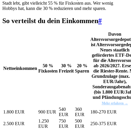
Stadt lebt, gibt vielleicht 55 % für Fixkosten aus. Wer wenig
Hobbys hat, kann die 30 % reduzieren und mehr sparen.
So verteilst du dein Einkommen
#
Davon
Altersvorsorgedepot
ist Altersvorsorgede
Neues staatlich
gefördertes ETF-D
für die Altersvorso
50 %
30 %
20 %
ab 2026/2027. Erse
Nettoeinkommen
Fixkosten
Freizeit
Sparen
die Riester-Rente. 
Grundzulage (max.
EUR/Jahr),
Sonderausgabenab
(bis 1.800 EUR/Ja
und Pfändungsschu
Mehr erfahren →
540
360
1.800 EUR
900 EUR
180-270 EUR
EUR
EUR
1.250
750
500
2.500 EUR
250-375 EUR
EUR
EUR
EUR