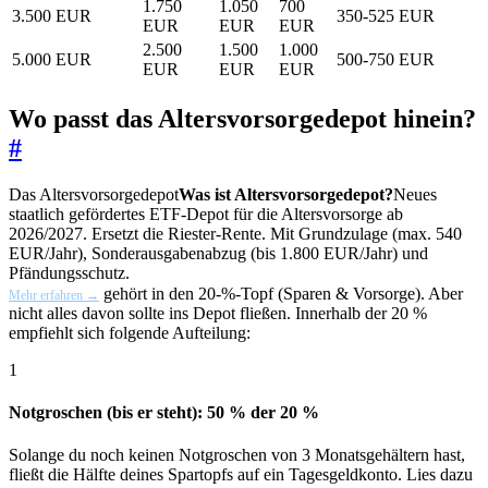
1.750
1.050
700
3.500 EUR
350-525 EUR
EUR
EUR
EUR
2.500
1.500
1.000
5.000 EUR
500-750 EUR
EUR
EUR
EUR
Wo passt das Altersvorsorgedepot hinein?
#
Das
Altersvorsorgedepot
Was ist Altersvorsorgedepot?
Neues
staatlich gefördertes ETF-Depot für die Altersvorsorge ab
2026/2027. Ersetzt die Riester-Rente. Mit Grundzulage (max. 540
EUR/Jahr), Sonderausgabenabzug (bis 1.800 EUR/Jahr) und
Pfändungsschutz.
gehört in den 20-%-Topf (Sparen & Vorsorge). Aber
Mehr erfahren →
nicht alles davon sollte ins Depot fließen. Innerhalb der 20 %
empfiehlt sich folgende Aufteilung:
1
Notgroschen (bis er steht): 50 % der 20 %
Solange du noch keinen Notgroschen von 3 Monatsgehältern hast,
fließt die Hälfte deines Spartopfs auf ein Tagesgeldkonto. Lies dazu