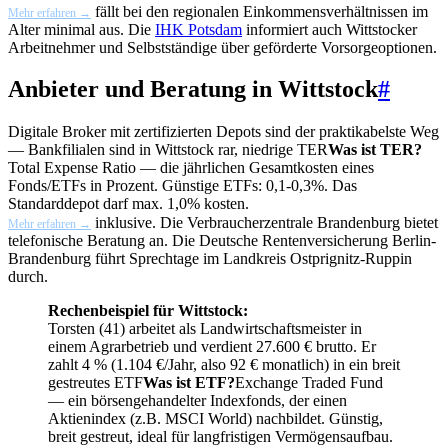
fällt bei den regionalen Einkommensverhältnissen im
Mehr erfahren →
Alter minimal aus. Die
IHK Potsdam
informiert auch Wittstocker
Arbeitnehmer und Selbstständige über geförderte Vorsorgeoptionen.
Anbieter und Beratung in Wittstock
#
Digitale Broker mit zertifizierten Depots sind der praktikabelste Weg
— Bankfilialen sind in Wittstock rar, niedrige
TER
Was ist TER?
Total Expense Ratio — die jährlichen Gesamtkosten eines
Fonds/ETFs in Prozent. Günstige ETFs: 0,1-0,3%. Das
Standarddepot darf max. 1,0% kosten.
inklusive. Die Verbraucherzentrale Brandenburg bietet
Mehr erfahren →
telefonische Beratung an. Die Deutsche Rentenversicherung Berlin-
Brandenburg führt Sprechtage im Landkreis Ostprignitz-Ruppin
durch.
Rechenbeispiel für Wittstock:
Torsten (41) arbeitet als Landwirtschaftsmeister in
einem Agrarbetrieb und verdient 27.600 € brutto. Er
zahlt 4 % (1.104 €/Jahr, also 92 € monatlich) in ein breit
gestreutes
ETF
Was ist ETF?
Exchange Traded Fund
— ein börsengehandelter Indexfonds, der einen
Aktienindex (z.B. MSCI World) nachbildet. Günstig,
breit gestreut, ideal für langfristigen Vermögensaufbau.