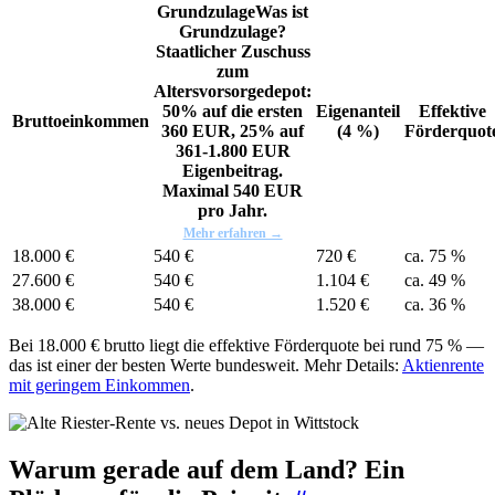
Grundzulage
Was ist
Grundzulage?
Staatlicher Zuschuss
zum
Altersvorsorgedepot:
50% auf die ersten
Eigenanteil
Effektive
Bruttoeinkommen
360 EUR, 25% auf
(4 %)
Förderquot
361-1.800 EUR
Eigenbeitrag.
Maximal 540 EUR
pro Jahr.
Mehr erfahren →
18.000 €
540 €
720 €
ca. 75 %
27.600 €
540 €
1.104 €
ca. 49 %
38.000 €
540 €
1.520 €
ca. 36 %
Bei 18.000 € brutto liegt die effektive Förderquote bei rund 75 % —
das ist einer der besten Werte bundesweit. Mehr Details:
Aktienrente
mit geringem Einkommen
.
Warum gerade auf dem Land? Ein