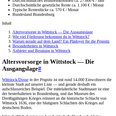
Durchschnittliches Bruttoeinkommen
ca. 27.600 € / Jahr
Durchschnittliche gesetzliche Rente
ca. 1.100 € / Monat
Typische Rentenlücke
ca. 570 € / Monat
Bundesland
Brandenburg
Inhalt
Altersvorsorge in Wittstock — Die Ausgangslage
Wie viel Förderung bekommst du in Wittstock?
Warum gerade auf dem Land? Ein Plädoyer für die Prignitz
Besonderheiten in Wittstock
Anbieter und Beratung in Wittstock
Altersvorsorge in Wittstock — Die
Ausgangslage
#
Wittstock/Dosse
in der Prignitz ist mit rund 14.000 Einwohnern die
kleinste Stadt auf unserer Liste — und gerade deshalb ein
aufschlussreiches Beispiel. Die mittelalterliche Stadtmauer ist eine
der besterhaltenen in Brandenburg, und das Museum des
Dreißigjährigen Krieges erinnert an die historische Schlacht von
Wittstock 1636, eine der blutigsten Schlachten des Krieges auf
deutschem Boden.