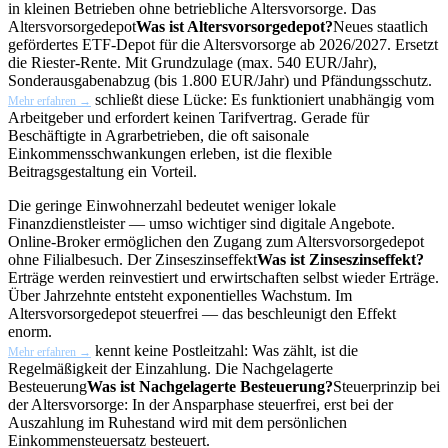
in kleinen Betrieben ohne betriebliche Altersvorsorge. Das
Altersvorsorgedepot
Was ist Altersvorsorgedepot?
Neues staatlich
gefördertes ETF-Depot für die Altersvorsorge ab 2026/2027. Ersetzt
die Riester-Rente. Mit Grundzulage (max. 540 EUR/Jahr),
Sonderausgabenabzug (bis 1.800 EUR/Jahr) und Pfändungsschutz.
schließt diese Lücke: Es funktioniert unabhängig vom
Mehr erfahren →
Arbeitgeber und erfordert keinen Tarifvertrag. Gerade für
Beschäftigte in Agrarbetrieben, die oft saisonale
Einkommensschwankungen erleben, ist die flexible
Beitragsgestaltung ein Vorteil.
Die geringe Einwohnerzahl bedeutet weniger lokale
Finanzdienstleister — umso wichtiger sind digitale Angebote.
Online-Broker ermöglichen den Zugang zum Altersvorsorgedepot
ohne Filialbesuch. Der
Zinseszinseffekt
Was ist Zinseszinseffekt?
Erträge werden reinvestiert und erwirtschaften selbst wieder Erträge.
Über Jahrzehnte entsteht exponentielles Wachstum. Im
Altersvorsorgedepot steuerfrei — das beschleunigt den Effekt
enorm.
kennt keine Postleitzahl: Was zählt, ist die
Mehr erfahren →
Regelmäßigkeit der Einzahlung. Die
Nachgelagerte
Besteuerung
Was ist Nachgelagerte Besteuerung?
Steuerprinzip bei
der Altersvorsorge: In der Ansparphase steuerfrei, erst bei der
Auszahlung im Ruhestand wird mit dem persönlichen
Einkommensteuersatz besteuert.