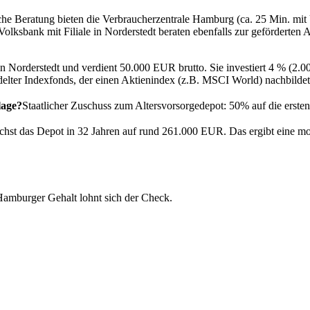
iche Beratung bieten die Verbraucherzentrale Hamburg (ca. 25 Min. m
ksbank mit Filiale in Norderstedt beraten ebenfalls zur geförderten A
 in Norderstedt und verdient 50.000 EUR brutto. Sie investiert 4 % (2.
r Indexfonds, der einen Aktienindex (z.B. MSCI World) nachbildet. Gün
lage?
Staatlicher Zuschuss zum Altersvorsorgedepot: 50% auf die ers
hst das Depot in 32 Jahren auf rund 261.000 EUR. Das ergibt eine mo
Hamburger Gehalt lohnt sich der Check.