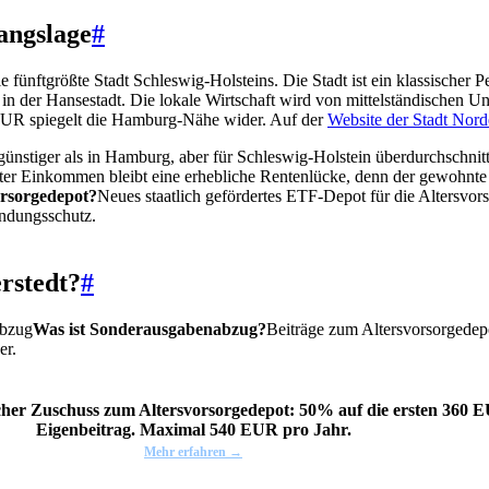
angslage
#
ie fünftgrößte Stadt Schleswig-Holsteins. Die Stadt ist ein klassischer
t in der Hansestadt. Die lokale Wirtschaft wird von mittelständischen
UR spiegelt die Hamburg-Nähe wider. Auf der
Website der Stadt Nord
nstiger als in Hamburg, aber für Schleswig-Holstein überdurchschnit
uter Einkommen bleibt eine erhebliche Rentenlücke, denn der gewohnte
orsorgedepot?
Neues staatlich gefördertes ETF-Depot für die Altersvor
ndungsschutz.
rstedt?
#
abzug
Was ist Sonderausgabenabzug?
Beiträge zum Altersvorsorgedep
er.
icher Zuschuss zum Altersvorsorgedepot: 50% auf die ersten 360
Eigenbeitrag. Maximal 540 EUR pro Jahr.
Mehr erfahren →