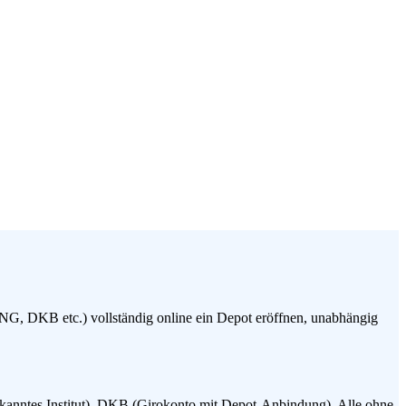
ING, DKB etc.) vollständig online ein Depot eröffnen, unabhängig
ekanntes Institut), DKB (Girokonto mit Depot-Anbindung). Alle ohne