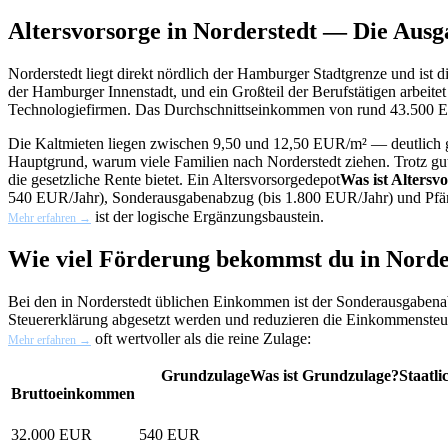
Altersvorsorge in Norderstedt — Die Ausg
Norderstedt liegt direkt nördlich der Hamburger Stadtgrenze und ist d
der Hamburger Innenstadt, und ein Großteil der Berufstätigen arbeite
Technologiefirmen. Das Durchschnittseinkommen von rund 43.500 E
Die Kaltmieten liegen zwischen 9,50 und 12,50 EUR/m² — deutlich gü
Hauptgrund, warum viele Familien nach Norderstedt ziehen. Trotz g
die gesetzliche Rente bietet. Ein
Altersvorsorgedepot
Was ist Altersv
540 EUR/Jahr), Sonderausgabenabzug (bis 1.800 EUR/Jahr) und Pfä
ist der logische Ergänzungsbaustein.
Mehr erfahren →
Wie viel Förderung bekommst du in Norde
Bei den in Norderstedt üblichen Einkommen ist der
Sonderausgaben
Steuererklärung abgesetzt werden und reduzieren die Einkommensteu
oft wertvoller als die reine Zulage:
Mehr erfahren →
Grundzulage
Was ist Grundzulage?
Staatl
Bruttoeinkommen
32.000 EUR
540 EUR