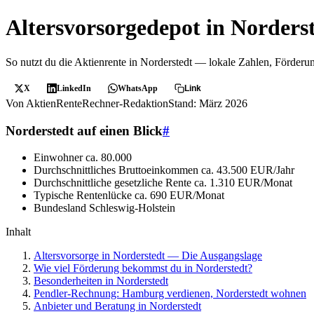
Altersvorsorgedepot in Norders
So nutzt du die Aktienrente in Norderstedt — lokale Zahlen, Förder
X
LinkedIn
WhatsApp
Link
Von AktienRenteRechner-Redaktion
Stand: März 2026
Norderstedt auf einen Blick
#
Einwohner
ca. 80.000
Durchschnittliches Bruttoeinkommen
ca. 43.500 EUR/Jahr
Durchschnittliche gesetzliche Rente
ca. 1.310 EUR/Monat
Typische Rentenlücke
ca. 690 EUR/Monat
Bundesland
Schleswig-Holstein
Inhalt
Altersvorsorge in Norderstedt — Die Ausgangslage
Wie viel Förderung bekommst du in Norderstedt?
Besonderheiten in Norderstedt
Pendler-Rechnung: Hamburg verdienen, Norderstedt wohnen
Anbieter und Beratung in Norderstedt