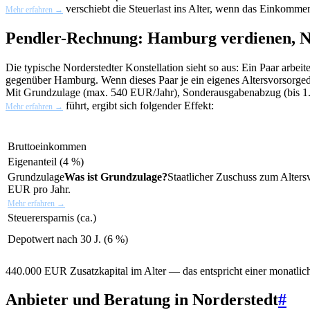
verschiebt die Steuerlast ins Alter, wenn das Einkommen 
Mehr erfahren →
Pendler-Rechnung: Hamburg verdienen, N
Die typische Norderstedter Konstellation sieht so aus: Ein Paar arb
gegenüber Hamburg. Wenn dieses Paar je ein eigenes
Altersvorsorge
Mit Grundzulage (max. 540 EUR/Jahr), Sonderausgabenabzug (bis 1
führt, ergibt sich folgender Effekt:
Mehr erfahren →
Bruttoeinkommen
Eigenanteil (4 %)
Grundzulage
Was ist Grundzulage?
Staatlicher Zuschuss zum Alter
EUR pro Jahr.
Mehr erfahren →
Steuerersparnis (ca.)
Depotwert nach 30 J. (6 %)
440.000 EUR Zusatzkapital im Alter — das entspricht einer monatli
Anbieter und Beratung in Norderstedt
#