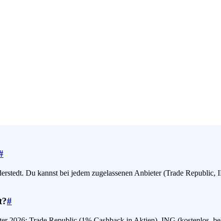
#
erstedt. Du kannst bei jedem zugelassenen Anbieter (Trade Republic, 
t?
#
ieter 2026: Trade Republic (1% Cashback in Aktien), ING (kostenlos, b