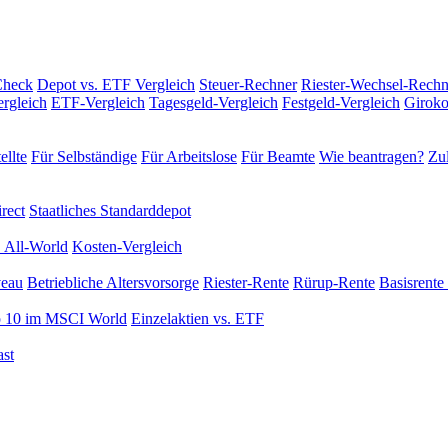
Check
Depot vs. ETF Vergleich
Steuer-Rechner
Riester-Wechsel-Rechn
rgleich
ETF-Vergleich
Tagesgeld-Vergleich
Festgeld-Vergleich
Giroko
ellte
Für Selbständige
Für Arbeitslose
Für Beamte
Wie beantragen?
Zul
rect
Staatliches Standarddepot
 All-World
Kosten-Vergleich
veau
Betriebliche Altersvorsorge
Riester-Rente
Rürup-Rente
Basisrente 
 10 im MSCI World
Einzelaktien vs. ETF
st