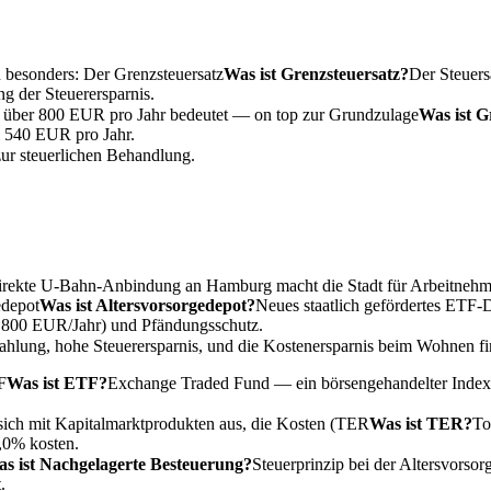
 besonders: Der
Grenzsteuersatz
Was ist Grenzsteuersatz?
Der Steuersa
 der Steuerersparnis.
on über 800 EUR pro Jahr bedeutet — on top zur
Grundzulage
Was ist 
 540 EUR pro Jahr.
zur steuerlichen Behandlung.
irekte U-Bahn-Anbindung an Hamburg macht die Stadt für Arbeitnehmer 
edepot
Was ist Altersvorsorgedepot?
Neues staatlich gefördertes ETF-D
.800 EUR/Jahr) und Pfändungsschutz.
lung, hohe Steuerersparnis, und die Kostenersparnis beim Wohnen fina
F
Was ist ETF?
Exchange Traded Fund — ein börsengehandelter Indexf
sich mit Kapitalmarktprodukten aus, die Kosten (
TER
Was ist TER?
To
,0% kosten.
s ist Nachgelagerte Besteuerung?
Steuerprinzip bei der Altersvorsor
.