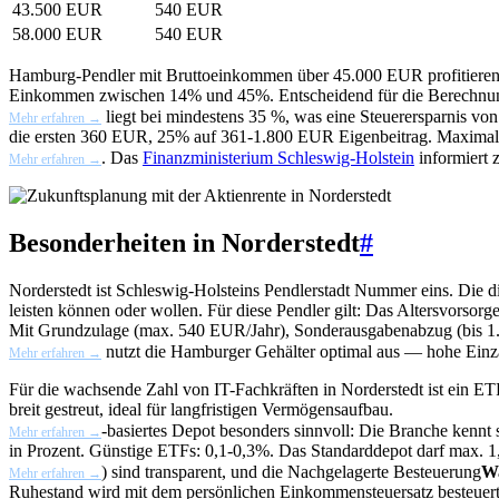
43.500 EUR
540 EUR
58.000 EUR
540 EUR
Hamburg-Pendler mit Bruttoeinkommen über 45.000 EUR profitieren
Einkommen zwischen 14% und 45%. Entscheidend für die Berechnung
liegt bei mindestens 35 %, was eine Steuerersparnis v
Mehr erfahren →
die ersten 360 EUR, 25% auf 361-1.800 EUR Eigenbeitrag. Maximal
. Das
Finanzministerium Schleswig-Holstein
informiert 
Mehr erfahren →
Besonderheiten in Norderstedt
#
Norderstedt ist Schleswig-Holsteins Pendlerstadt Nummer eins. Die d
leisten können oder wollen. Für diese Pendler gilt: Das
Altersvorsorg
Mit Grundzulage (max. 540 EUR/Jahr), Sonderausgabenabzug (bis 1
nutzt die Hamburger Gehälter optimal aus — hohe Einzah
Mehr erfahren →
Für die wachsende Zahl von IT-Fachkräften in Norderstedt ist ein
ET
breit gestreut, ideal für langfristigen Vermögensaufbau.
-basiertes Depot besonders sinnvoll: Die Branche kennt 
Mehr erfahren →
in Prozent. Günstige ETFs: 0,1-0,3%. Das Standarddepot darf max. 1
) sind transparent, und die
Nachgelagerte Besteuerung
Wa
Mehr erfahren →
Ruhestand wird mit dem persönlichen Einkommensteuersatz besteuert