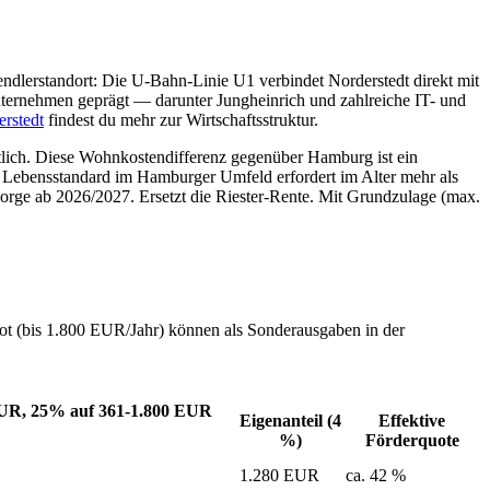
 Pendlerstandort: Die U-Bahn-Linie U1 verbindet Norderstedt direkt mit
 Unternehmen geprägt — darunter Jungheinrich und zahlreiche IT- und
erstedt
findest du mehr zur Wirtschaftsstruktur.
tlich. Diese Wohnkostendifferenz gegenüber Hamburg ist ein
 Lebensstandard im Hamburger Umfeld erfordert im Alter mehr als
sorge ab 2026/2027. Ersetzt die Riester-Rente. Mit Grundzulage (max.
ot (bis 1.800 EUR/Jahr) können als Sonderausgaben in der
 EUR, 25% auf 361-1.800 EUR
Eigenanteil (4
Effektive
%)
Förderquote
1.280 EUR
ca. 42 %