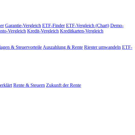
er
Garantie-Vergleich
ETF-Finder
ETF-Vergleich (Chart)
Demo-
nto-Vergleich
Kredit-Vergleich
Kreditkarten-Vergleich
agen & Steuervorteile
Auszahlung & Rente
Riester umwandeln
ETF-
erklärt
Rente & Steuern
Zukunft der Rente