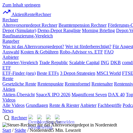
Zum Inhalt springen
AktienRente
Rechner
Rechner
Altersvorsorgedepot Rechner
Beamtenpension Rechner
Förderungs-
Depot (Simulator)
Demo-Depot Rangliste
Morning Briefing
Depot-Ve
Baufinanzierung-Vergleich
Ratgeber
Was ist das Altersvorsorgedepot?
Wer ist förderberechtigt?
Für Angest
Auswahl
Kosten & Gebühren
Robo-Advisor vs. ETF
FAQ
Anbieter
Anbieter-Vergleich
Trade Republic
Scalable Capital
ING
DKB
comdi
ETF
ETF-Finder (neu)
Beste ETFs
3 Depot-Strategien
MSCI World
FTSE
Rente
Gesetzliche Rente
Rentenpunkte
Rentenformel
Rentenalter
Rentenni
Aktien
Aktien-Übersicht
SpaceX IPO 2026
Magnificent Seven
DAX 40
Top
Videos
Alle Videos
Grundlagen
Rente & Riester
Anbieter
Fachbegriffe
Podca
News
Rechner
Start
/
Städte
/ Norderstedt
5 Min. Lesezeit