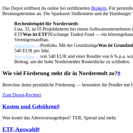
Das Depot eröffnest du online bei zertifizierten
Brokern
. Für persönl
Beratungstermine an. Die Sparkasse Südholstein und die Hamburger Vol
Rechenbeispiel für Norderstedt:
Lisa, 33, ist IT-Projektleiterin bei einem Softwareunternehmen
ETF
Was ist ETF?
Exchange Traded Fund — ein börsengehandelte
Vermögensaufbau.
-Portfolio. Mit der
Grundzulage
Was ist Grundzu
Mehr erfahren →
540 EUR pro Jahr.
von 540 EUR und einer Rendite von 6 % p.a. wäc
Mehr erfahren →
Beitrag, um die hohe Norderstedter Rentenlücke zu schließen.
Wie viel Förderung steht dir in Norderstedt zu?
#
Berechne deine persönliche Förderung — besonders für Pendler mit 
Zum Depot-Rechner
Kosten und Gebühren
#
Was kostet das Altersvorsorgedepot? TER, Spread und mehr.
ETF-Auswahl
#