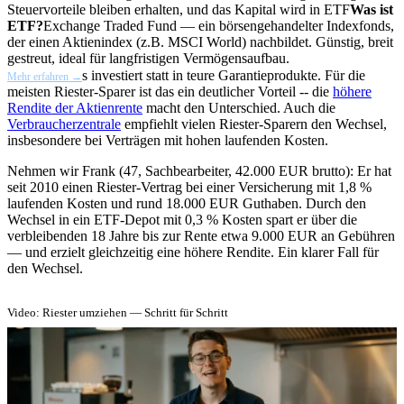
Steuervorteile bleiben erhalten, und das Kapital wird in
ETF
Was ist
ETF?
Exchange Traded Fund — ein börsengehandelter Indexfonds,
der einen Aktienindex (z.B. MSCI World) nachbildet. Günstig, breit
gestreut, ideal für langfristigen Vermögensaufbau.
s investiert statt in teure Garantieprodukte. Für die
Mehr erfahren →
meisten Riester-Sparer ist das ein deutlicher Vorteil -- die
höhere
Rendite der Aktienrente
macht den Unterschied. Auch die
Verbraucherzentrale
empfiehlt vielen Riester-Sparern den Wechsel,
insbesondere bei Verträgen mit hohen laufenden Kosten.
Nehmen wir Frank (47, Sachbearbeiter, 42.000 EUR brutto): Er hat
seit 2010 einen Riester-Vertrag bei einer Versicherung mit 1,8 %
laufenden Kosten und rund 18.000 EUR Guthaben. Durch den
Wechsel in ein ETF-Depot mit 0,3 % Kosten spart er über die
verbleibenden 18 Jahre bis zur Rente etwa 9.000 EUR an Gebühren
— und erzielt gleichzeitig eine höhere Rendite. Ein klarer Fall für
den Wechsel.
Video: Riester umziehen — Schritt für Schritt