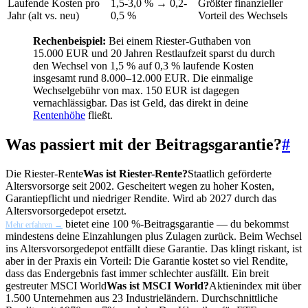
Laufende Kosten pro
1,5-3,0 % → 0,2-
Größter finanzieller
Jahr (alt vs. neu)
0,5 %
Vorteil des Wechsels
Rechenbeispiel:
Bei einem Riester-Guthaben von
15.000 EUR und 20 Jahren Restlaufzeit sparst du durch
den Wechsel von 1,5 % auf 0,3 % laufende Kosten
insgesamt rund 8.000–12.000 EUR. Die einmalige
Wechselgebühr von max. 150 EUR ist dagegen
vernachlässigbar. Das ist Geld, das direkt in deine
Rentenhöhe
fließt.
Was passiert mit der Beitragsgarantie?
#
Die
Riester-Rente
Was ist Riester-Rente?
Staatlich geförderte
Altersvorsorge seit 2002. Gescheitert wegen zu hoher Kosten,
Garantiepflicht und niedriger Rendite. Wird ab 2027 durch das
Altersvorsorgedepot ersetzt.
bietet eine 100 %-Beitragsgarantie — du bekommst
Mehr erfahren →
mindestens deine Einzahlungen plus Zulagen zurück. Beim Wechsel
ins Altersvorsorgedepot entfällt diese Garantie. Das klingt riskant, ist
aber in der Praxis ein Vorteil: Die Garantie kostet so viel Rendite,
dass das Endergebnis fast immer schlechter ausfällt. Ein breit
gestreuter
MSCI World
Was ist MSCI World?
Aktienindex mit über
1.500 Unternehmen aus 23 Industrieländern. Durchschnittliche