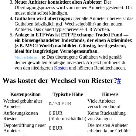
Neuer Anbieter kontaktiert alten Anbieter:
Der
Übertragungsprozess wird vom neuen Anbieter gesteuert. Du
musst nicht selbst kündigen.
Guthaben wird übertragen:
Der alte Anbieter überweist das
Guthaben (abzüglich ggf. Wechselgebühr) an den neuen
Anbieter. Das dauert typischerweise 4–8 Wochen.
Anlage in
ETF
Was ist ETF?
Exchange Traded Fund —
ein börsengehandelter Indexfonds, der einen Aktienindex
(z.B. MSCI World) nachbildet. Günstig, breit gestreut,
ideal für langfristigen Vermögensaufbau.
s:
Das übertragene Guthaben wird gemäß
Mehr erfahren →
deiner gewählten Strategie investiert. Ab jetzt profitierst du
von den niedrigeren
Kosten
und höheren Renditechancen.
Was kostet der Wechsel von Riester?
#
Kostenposition
Typische Höhe
Hinweis
Wechselgebühr alter
Viele Anbieter
0-150 EUR
Anbieter
verzichten darauf
Auflösungskosten
0 EUR
Keine Rückzahlung
Riester
(förderunschädlich)
von Zulagen
Depoteröffnung neuer
Die meisten Anbieter
0 EUR
Anbieter
erheben keine Gebühr