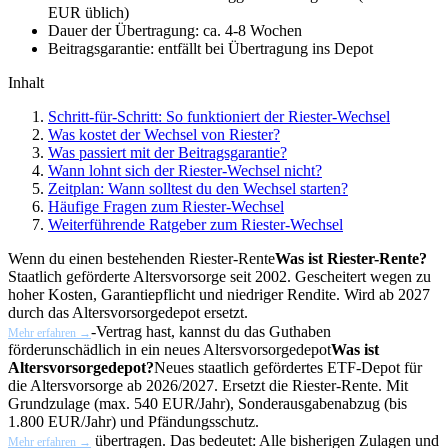
EUR üblich)
Dauer der Übertragung:
ca. 4-8 Wochen
Beitragsgarantie:
entfällt bei Übertragung ins Depot
Inhalt
Schritt-für-Schritt: So funktioniert der Riester-Wechsel
Was kostet der Wechsel von Riester?
Was passiert mit der Beitragsgarantie?
Wann lohnt sich der Riester-Wechsel nicht?
Zeitplan: Wann solltest du den Wechsel starten?
Häufige Fragen zum Riester-Wechsel
Weiterführende Ratgeber zum Riester-Wechsel
Wenn du einen bestehenden
Riester-Rente
Was ist Riester-Rente?
Staatlich geförderte Altersvorsorge seit 2002. Gescheitert wegen zu
hoher Kosten, Garantiepflicht und niedriger Rendite. Wird ab 2027
durch das Altersvorsorgedepot ersetzt.
-Vertrag hast, kannst du das Guthaben
Mehr erfahren →
förderunschädlich in ein neues
Altersvorsorgedepot
Was ist
Altersvorsorgedepot?
Neues staatlich gefördertes ETF-Depot für
die Altersvorsorge ab 2026/2027. Ersetzt die Riester-Rente. Mit
Grundzulage (max. 540 EUR/Jahr), Sonderausgabenabzug (bis
1.800 EUR/Jahr) und Pfändungsschutz.
übertragen. Das bedeutet: Alle bisherigen Zulagen und
Mehr erfahren →