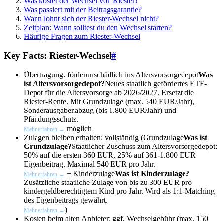
Was kostet der Wechsel von Riester?
Was passiert mit der Beitragsgarantie?
Wann lohnt sich der Riester-Wechsel nicht?
Zeitplan: Wann solltest du den Wechsel starten?
Häufige Fragen zum Riester-Wechsel
Key Facts: Riester-Wechsel
#
Übertragung:
förderunschädlich ins
Altersvorsorgedepot
Was
ist Altersvorsorgedepot?
Neues staatlich gefördertes ETF-
Depot für die Altersvorsorge ab 2026/2027. Ersetzt die
Riester-Rente. Mit Grundzulage (max. 540 EUR/Jahr),
Sonderausgabenabzug (bis 1.800 EUR/Jahr) und
Pfändungsschutz.
möglich
Mehr erfahren →
Zulagen bleiben erhalten:
vollständig (
Grundzulage
Was ist
Grundzulage?
Staatlicher Zuschuss zum Altersvorsorgedepot:
50% auf die ersten 360 EUR, 25% auf 361-1.800 EUR
Eigenbeitrag. Maximal 540 EUR pro Jahr.
+
Kinderzulage
Was ist Kinderzulage?
Mehr erfahren →
Zusätzliche staatliche Zulage von bis zu 300 EUR pro
kindergeldberechtigtem Kind pro Jahr. Wird als 1:1-Matching
des Eigenbeitrags gewährt.
)
Mehr erfahren →
Kosten beim alten Anbieter:
ggf. Wechselgebühr (max. 150