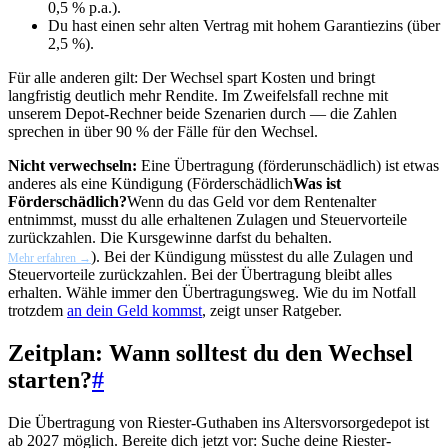
0,5 % p.a.).
Du hast einen sehr alten Vertrag mit hohem Garantiezins (über
2,5 %).
Für alle anderen gilt: Der Wechsel spart Kosten und bringt
langfristig deutlich mehr Rendite. Im Zweifelsfall rechne mit
unserem Depot-Rechner beide Szenarien durch — die Zahlen
sprechen in über 90 % der Fälle für den Wechsel.
Nicht verwechseln:
Eine Übertragung (förderunschädlich) ist etwas
anderes als eine Kündigung (
Förderschädlich
Was ist
Förderschädlich?
Wenn du das Geld vor dem Rentenalter
entnimmst, musst du alle erhaltenen Zulagen und Steuervorteile
zurückzahlen. Die Kursgewinne darfst du behalten.
). Bei der Kündigung müsstest du alle Zulagen und
Mehr erfahren →
Steuervorteile zurückzahlen. Bei der Übertragung bleibt alles
erhalten. Wähle immer den Übertragungsweg. Wie du im Notfall
trotzdem
an dein Geld kommst
, zeigt unser Ratgeber.
Zeitplan: Wann solltest du den Wechsel
starten?
#
Die Übertragung von Riester-Guthaben ins Altersvorsorgedepot ist
ab 2027 möglich. Bereite dich jetzt vor: Suche deine Riester-