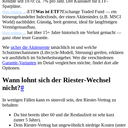
Rendite seit 1970: ca. 7% pro Jahr. Der Klassiker für ETF-
Sparpläne.
-
ETF
Was ist ETF?
Exchange Traded Fund — ein
Mehr erfahren →
börsengehandelter Indexfonds, der einen Aktienindex (z.B. MSCI
World) nachbildet. Günstig, breit gestreut, ideal für langfristigen
Vermögensaufbau.
hat über 15+ Jahre historisch nie Verlust gemacht —
Mehr erfahren →
ganz ohne teure Garantie.
Wie
sicher die Aktienrente
tatsächlich ist und welche
Schutzmechanismen (Lifecycle-Modell, Streuung) greifen, erklären
wir ausführlich im Sicherheitsratgeber. Wer die verschiedenen
Garantie-Varianten
im Detail vergleichen möchte, findet dort alle
Optionen.
Wann lohnt sich der Riester-Wechsel
nicht?
#
In wenigen Fällen kann es sinnvoll sein, den Riester-Vertrag zu
behalten:
Du bist bereits über 60 und die Restlaufzeit ist sehr kurz
(unter 5 Jahre).
Dein Riester-Vertrag hat ungewöhnlich niedrige Kosten (unter