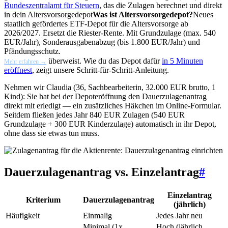
Bundeszentralamt für Steuern
, das die Zulagen berechnet und direkt
in dein
Altersvorsorgedepot
Was ist Altersvorsorgedepot?
Neues
staatlich gefördertes ETF-Depot für die Altersvorsorge ab
2026/2027. Ersetzt die Riester-Rente. Mit Grundzulage (max. 540
EUR/Jahr), Sonderausgabenabzug (bis 1.800 EUR/Jahr) und
Pfändungsschutz.
überweist. Wie du das Depot dafür
in 5 Minuten
Mehr erfahren →
eröffnest
, zeigt unsere Schritt-für-Schritt-Anleitung.
Nehmen wir Claudia (36, Sachbearbeiterin, 32.000 EUR brutto, 1
Kind): Sie hat bei der Depoteröffnung den Dauerzulagenantrag
direkt mit erledigt — ein zusätzliches Häkchen im Online-Formular.
Seitdem fließen jedes Jahr 840 EUR Zulagen (540 EUR
Grundzulage + 300 EUR Kinderzulage) automatisch in ihr Depot,
ohne dass sie etwas tun muss.
Dauerzulagenantrag vs. Einzelantrag
#
Einzelantrag
Kriterium
Dauerzulagenantrag
(jährlich)
Häufigkeit
Einmalig
Jedes Jahr neu
Minimal (1x
Hoch (jährlich