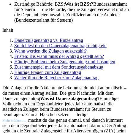
Zuständige Behörde:
BZSt
Was ist BZSt?
Bundeszentralamt
für Steuern — die Behörde, die die Zulagen verwaltet und an
die Depotanbieter auszahlt. Zertifiziert auch die Anbieter.
(Bundeszentralamt für Steuern)
Inhalt
Dauerzulagenantrag vs. Einzelantrag
So richtest du den Dauerzulagenantrag richtig ein
Wann werden die Zulagen ausgezahlt?
Fristen: Bis wann muss der Antrag gestellt sein?
Häufige Probleme beim Zulagenantrag und Lösungen
Zusammenspiel mit dem Sonderausgabenabzug
Häufige Fragen zum Zulagenantrag
Weiterführende Ratgeber zum Zulagenantrag
Die Zulagen für die Aktienrente bekommst du nicht automatisch --
du musst einen Antrag stellen. Die gute Nachricht: Mit dem
Dauerzulagenantrag
Was ist Dauerzulagenantrag?
Einmalige
Vollmacht an den Depotanbieter, jedes Jahr automatisch die
staatlichen Zulagen beim Bundeszentralamt für Steuern zu
beantragen. Einmal Häkchen setzen — fertig.
machst du das genau einmal, und danach kümmert
Mehr erfahren →
sich dein Depotanbieter jedes Jahr automatisch darum. Der Antrag
geht an die Zentrale Zulagenstelle für Altersvermögen (ZfA) beim