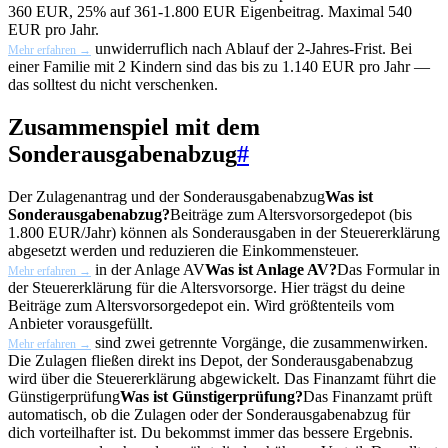
360 EUR, 25% auf 361-1.800 EUR Eigenbeitrag. Maximal 540
EUR pro Jahr.
unwiderruflich nach Ablauf der 2-Jahres-Frist. Bei
Mehr erfahren →
einer Familie mit 2 Kindern sind das bis zu 1.140 EUR pro Jahr —
das solltest du nicht verschenken.
Zusammenspiel mit dem
Sonderausgabenabzug
#
Der Zulagenantrag und der
Sonderausgabenabzug
Was ist
Sonderausgabenabzug?
Beiträge zum Altersvorsorgedepot (bis
1.800 EUR/Jahr) können als Sonderausgaben in der Steuererklärung
abgesetzt werden und reduzieren die Einkommensteuer.
in der
Anlage AV
Was ist Anlage AV?
Das Formular in
Mehr erfahren →
der Steuererklärung für die Altersvorsorge. Hier trägst du deine
Beiträge zum Altersvorsorgedepot ein. Wird größtenteils vom
Anbieter vorausgefüllt.
sind zwei getrennte Vorgänge, die zusammenwirken.
Mehr erfahren →
Die Zulagen fließen direkt ins Depot, der Sonderausgabenabzug
wird über die Steuererklärung abgewickelt. Das Finanzamt führt die
Günstigerprüfung
Was ist Günstigerprüfung?
Das Finanzamt prüft
automatisch, ob die Zulagen oder der Sonderausgabenabzug für
dich vorteilhafter ist. Du bekommst immer das bessere Ergebnis.