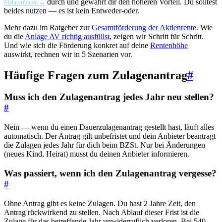
durch und gewährt dir den höheren Vorteil. Du solltest
Mehr erfahren →
beides nutzen — es ist kein Entweder-oder.
Mehr dazu im Ratgeber zur
Gesamtförderung der Aktienrente
. Wie
du die
Anlage AV richtig ausfüllst
, zeigen wir Schritt für Schritt.
Und wie sich die Förderung konkret auf deine
Rentenhöhe
auswirkt, rechnen wir in 5 Szenarien vor.
Häufige Fragen zum Zulagenantrag
#
Muss ich den Zulagenantrag jedes Jahr neu stellen?
#
Nein — wenn du einen Dauerzulagenantrag gestellt hast, läuft alles
automatisch. Der Antrag gilt unbefristet und dein Anbieter beantragt
die Zulagen jedes Jahr für dich beim BZSt. Nur bei Änderungen
(neues Kind, Heirat) musst du deinen Anbieter informieren.
Was passiert, wenn ich den Zulagenantrag vergesse?
#
Ohne Antrag gibt es keine Zulagen. Du hast 2 Jahre Zeit, den
Antrag rückwirkend zu stellen. Nach Ablauf dieser Frist ist die
Zulage für das betreffende Jahr unwiderruflich verloren. Bei 540