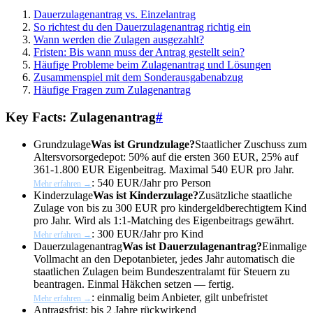
Dauerzulagenantrag vs. Einzelantrag
So richtest du den Dauerzulagenantrag richtig ein
Wann werden die Zulagen ausgezahlt?
Fristen: Bis wann muss der Antrag gestellt sein?
Häufige Probleme beim Zulagenantrag und Lösungen
Zusammenspiel mit dem Sonderausgabenabzug
Häufige Fragen zum Zulagenantrag
Key Facts: Zulagenantrag
#
Grundzulage
Was ist Grundzulage?
Staatlicher Zuschuss zum
Altersvorsorgedepot: 50% auf die ersten 360 EUR, 25% auf
361-1.800 EUR Eigenbeitrag. Maximal 540 EUR pro Jahr.
:
540 EUR/Jahr pro Person
Mehr erfahren →
Kinderzulage
Was ist Kinderzulage?
Zusätzliche staatliche
Zulage von bis zu 300 EUR pro kindergeldberechtigtem Kind
pro Jahr. Wird als 1:1-Matching des Eigenbeitrags gewährt.
:
300 EUR/Jahr pro Kind
Mehr erfahren →
Dauerzulagenantrag
Was ist Dauerzulagenantrag?
Einmalige
Vollmacht an den Depotanbieter, jedes Jahr automatisch die
staatlichen Zulagen beim Bundeszentralamt für Steuern zu
beantragen. Einmal Häkchen setzen — fertig.
:
einmalig beim Anbieter, gilt unbefristet
Mehr erfahren →
Antragsfrist:
bis 2 Jahre rückwirkend