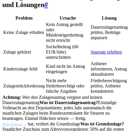
und Lösungen
#
Problem
Ursache
Lösung
Kein Antrag gestellt
Dauerzulagenantrag
oder
Keine Zulage erhalten
prüfen, Beiträge
Mindesteigenbeitrag
anpassen
nicht erreicht
Sockelbeitrag (60
Zulage gekürzt
EUR/Jahr)
Sparrate erhöhen
unterschritten
Anbieter
Kind nicht im Antrag
Kinderzulage fehlt
informieren, Antrag
eingetragen
aktualisieren
Nicht mehr
Förderberechtigung
Zulagenrückforderung
förderberechtigt oder
prüfen, Anbieter
falsche Angaben
kontaktieren
Achtung:
Wer den Zulagenantrag vergisst und keinen
Dauerzulagenantrag
Was ist Dauerzulagenantrag?
Einmalige
Vollmacht an den Depotanbieter, jedes Jahr automatisch die
staatlichen Zulagen beim Bundeszentralamt für Steuern zu
beantragen. Einmal Häkchen setzen — fertig.
hat, verliert die
Grundzulage
Was ist Grundzulage?
Mehr erfahren →
Staatlicher Zuschuss zum Altersvorsorgedepot: 50% auf die ersten