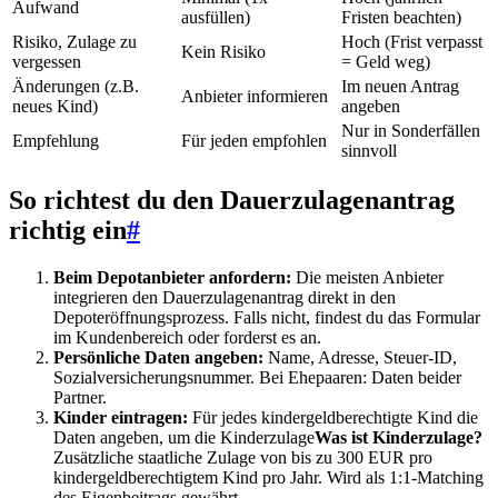
Aufwand
ausfüllen)
Fristen beachten)
Risiko, Zulage zu
Hoch (Frist verpasst
Kein Risiko
vergessen
= Geld weg)
Änderungen (z.B.
Im neuen Antrag
Anbieter informieren
neues Kind)
angeben
Nur in Sonderfällen
Empfehlung
Für jeden empfohlen
sinnvoll
So richtest du den Dauerzulagenantrag
richtig ein
#
Beim Depotanbieter anfordern:
Die meisten Anbieter
integrieren den Dauerzulagenantrag direkt in den
Depoteröffnungsprozess. Falls nicht, findest du das Formular
im Kundenbereich oder forderst es an.
Persönliche Daten angeben:
Name, Adresse, Steuer-ID,
Sozialversicherungsnummer. Bei Ehepaaren: Daten beider
Partner.
Kinder eintragen:
Für jedes kindergeldberechtigte Kind die
Daten angeben, um die
Kinderzulage
Was ist Kinderzulage?
Zusätzliche staatliche Zulage von bis zu 300 EUR pro
kindergeldberechtigtem Kind pro Jahr. Wird als 1:1-Matching
des Eigenbeitrags gewährt.