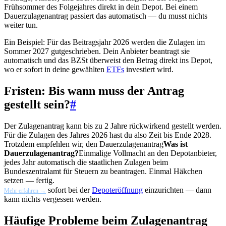
Frühsommer des Folgejahres direkt in dein Depot. Bei einem
Dauerzulagenantrag passiert das automatisch — du musst nichts
weiter tun.
Ein Beispiel: Für das Beitragsjahr 2026 werden die Zulagen im
Sommer 2027 gutgeschrieben. Dein Anbieter beantragt sie
automatisch und das BZSt überweist den Betrag direkt ins Depot,
wo er sofort in deine gewählten
ETFs
investiert wird.
Fristen: Bis wann muss der Antrag
gestellt sein?
#
Der Zulagenantrag kann bis zu 2 Jahre rückwirkend gestellt werden.
Für die Zulagen des Jahres 2026 hast du also Zeit bis Ende 2028.
Trotzdem empfehlen wir, den
Dauerzulagenantrag
Was ist
Dauerzulagenantrag?
Einmalige Vollmacht an den Depotanbieter,
jedes Jahr automatisch die staatlichen Zulagen beim
Bundeszentralamt für Steuern zu beantragen. Einmal Häkchen
setzen — fertig.
sofort bei der
Depoteröffnung
einzurichten — dann
Mehr erfahren →
kann nichts vergessen werden.
Häufige Probleme beim Zulagenantrag