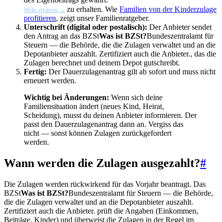
zu erhalten. Wie
Familien von der Kinderzulage
Mehr erfahren →
profitieren
, zeigt unser Familienratgeber.
Unterschrift (digital oder postalisch):
Der Anbieter sendet
den Antrag an das
BZSt
Was ist BZSt?
Bundeszentralamt für
Steuern — die Behörde, die die Zulagen verwaltet und an die
Depotanbieter auszahlt. Zertifiziert auch die Anbieter.
, das die
Zulagen berechnet und deinem Depot gutschreibt.
Fertig:
Der Dauerzulagenantrag gilt ab sofort und muss nicht
erneuert werden.
Wichtig bei Änderungen:
Wenn sich deine
Familiensituation ändert (neues Kind, Heirat,
Scheidung), musst du deinen Anbieter informieren. Der
passt den Dauerzulagenantrag dann an. Vergiss das
nicht — sonst können Zulagen zurückgefordert
werden.
Wann werden die Zulagen ausgezahlt?
#
Die Zulagen werden rückwirkend für das Vorjahr beantragt. Das
BZSt
Was ist BZSt?
Bundeszentralamt für Steuern — die Behörde,
die die Zulagen verwaltet und an die Depotanbieter auszahlt.
Zertifiziert auch die Anbieter.
prüft die Angaben (Einkommen,
Beiträge, Kinder) und überweist die Zulagen in der Regel im