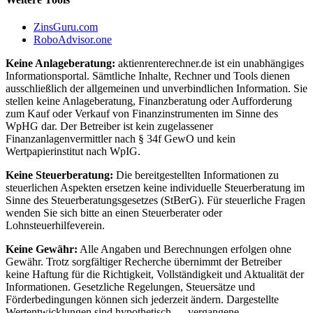
ZinsGuru.com
RoboAdvisor.one
Keine Anlageberatung:
aktienrenterechner.de ist ein unabhängiges
Informationsportal. Sämtliche Inhalte, Rechner und Tools dienen
ausschließlich der allgemeinen und unverbindlichen Information. Sie
stellen keine Anlageberatung, Finanzberatung oder Aufforderung
zum Kauf oder Verkauf von Finanzinstrumenten im Sinne des
WpHG dar. Der Betreiber ist kein zugelassener
Finanzanlagenvermittler nach § 34f GewO und kein
Wertpapierinstitut nach WpIG.
Keine Steuerberatung:
Die bereitgestellten Informationen zu
steuerlichen Aspekten ersetzen keine individuelle Steuerberatung im
Sinne des Steuerberatungsgesetzes (StBerG). Für steuerliche Fragen
wenden Sie sich bitte an einen Steuerberater oder
Lohnsteuerhilfeverein.
Keine Gewähr:
Alle Angaben und Berechnungen erfolgen ohne
Gewähr. Trotz sorgfältiger Recherche übernimmt der Betreiber
keine Haftung für die Richtigkeit, Vollständigkeit und Aktualität der
Informationen. Gesetzliche Regelungen, Steuersätze und
Förderbedingungen können sich jederzeit ändern. Dargestellte
Wertentwicklungen sind hypothetisch — vergangene