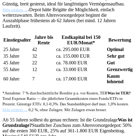
Günstig, breit gestreut, ideal für langfristigen Vermögensaufbau.
-Depot hätte Brigitte die Möglichkeit, einfach
Mehr erfahren →
weiterzuwarten. Beim Altersvorsorgedepot beginnt die
Auszahlphase frühestens ab 62 Jahren (bei mind. 12 Jahren
Laufzeit).
Jahre bis
Endkapital bei 150
Einstiegsalter
Bewertung
Rente
EUR/Monat*
25 Jahre
42
ca. 295.000 EUR
Optimal
35 Jahre
32
ca. 155.000 EUR
Sehr gut
45 Jahre
22
ca. 78.000 EUR
Gut
55 Jahre
12
ca. 33.000 EUR
Grenzwertig
Kaum
60 Jahre
7
ca. 17.000 EUR
lohnend
*Annahme: 7 % durchschnittliche Rendite p.a. vor Kosten,
TER
Was ist TER?
Total Expense Ratio — die jährlichen Gesamtkosten eines Fonds/ETFs in
Prozent. Günstige ETFs: 0,1-0,3%. Das Standarddepot darf max. 1,0% kosten.
0,2 %, ohne Zulagen. Mit Zulagen etwas besser.
Mehr erfahren →
Ab 55 Jahren solltest du genau rechnen: Ist die
Grundzulage
Was ist
Grundzulage?
Staatlicher Zuschuss zum Altersvorsorgedepot: 50%
auf die ersten 360 EUR, 25% auf 361-1.800 EUR Eigenbeitrag.