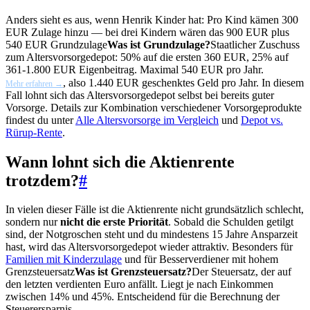
Anders sieht es aus, wenn Henrik Kinder hat: Pro Kind kämen 300
EUR Zulage hinzu — bei drei Kindern wären das 900 EUR plus
540 EUR
Grundzulage
Was ist Grundzulage?
Staatlicher Zuschuss
zum Altersvorsorgedepot: 50% auf die ersten 360 EUR, 25% auf
361-1.800 EUR Eigenbeitrag. Maximal 540 EUR pro Jahr.
, also 1.440 EUR geschenktes Geld pro Jahr. In diesem
Mehr erfahren →
Fall lohnt sich das Altersvorsorgedepot selbst bei bereits guter
Vorsorge. Details zur Kombination verschiedener Vorsorgeprodukte
findest du unter
Alle Altersvorsorge im Vergleich
und
Depot vs.
Rürup-Rente
.
Wann lohnt sich die Aktienrente
trotzdem?
#
In vielen dieser Fälle ist die Aktienrente nicht grundsätzlich schlecht,
sondern nur
nicht die erste Priorität
. Sobald die Schulden getilgt
sind, der Notgroschen steht und du mindestens 15 Jahre Ansparzeit
hast, wird das Altersvorsorgedepot wieder attraktiv. Besonders für
Familien mit Kinderzulage
und für Besserverdiener mit hohem
Grenzsteuersatz
Was ist Grenzsteuersatz?
Der Steuersatz, der auf
den letzten verdienten Euro anfällt. Liegt je nach Einkommen
zwischen 14% und 45%. Entscheidend für die Berechnung der
Steuerersparnis.