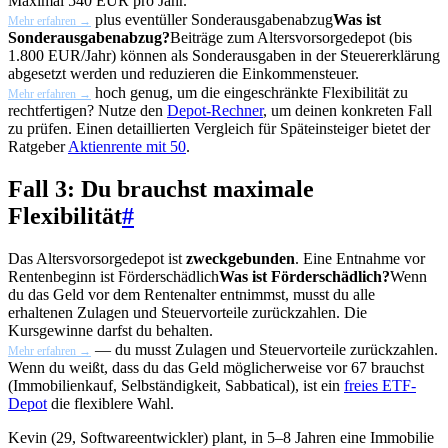
Maximal 540 EUR pro Jahr.
plus eventüller
Sonderausgabenabzug
Was ist
Mehr erfahren →
Sonderausgabenabzug?
Beiträge zum Altersvorsorgedepot (bis
1.800 EUR/Jahr) können als Sonderausgaben in der Steuererklärung
abgesetzt werden und reduzieren die Einkommensteuer.
hoch genug, um die eingeschränkte Flexibilität zu
Mehr erfahren →
rechtfertigen? Nutze den
Depot-Rechner
, um deinen konkreten Fall
zu prüfen. Einen detaillierten Vergleich für Späteinsteiger bietet der
Ratgeber
Aktienrente mit 50
.
Fall 3: Du brauchst maximale
Flexibilität
#
Das Altersvorsorgedepot ist
zweckgebunden
. Eine Entnahme vor
Rentenbeginn ist
Förderschädlich
Was ist Förderschädlich?
Wenn
du das Geld vor dem Rentenalter entnimmst, musst du alle
erhaltenen Zulagen und Steuervorteile zurückzahlen. Die
Kursgewinne darfst du behalten.
— du musst Zulagen und Steuervorteile zurückzahlen.
Mehr erfahren →
Wenn du weißt, dass du das Geld möglicherweise vor 67 brauchst
(Immobilienkauf, Selbständigkeit, Sabbatical), ist ein
freies ETF-
Depot
die flexiblere Wahl.
Kevin (29, Softwareentwickler) plant, in 5–8 Jahren eine Immobilie