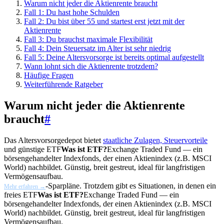
Warum nicht jeder die Aktienrente braucht
Fall 1: Du hast hohe Schulden
Fall 2: Du bist über 55 und startest erst jetzt mit der
Aktienrente
Fall 3: Du brauchst maximale Flexibilität
Fall 4: Dein Steuersatz im Alter ist sehr niedrig
Fall 5: Deine Altersvorsorge ist bereits optimal aufgestellt
Wann lohnt sich die Aktienrente trotzdem?
Häufige Fragen
Weiterführende Ratgeber
Warum nicht jeder die Aktienrente
braucht
#
Das Altersvorsorgedepot bietet
staatliche Zulagen, Steuervorteile
und günstige
ETF
Was ist ETF?
Exchange Traded Fund — ein
börsengehandelter Indexfonds, der einen Aktienindex (z.B. MSCI
World) nachbildet. Günstig, breit gestreut, ideal für langfristigen
Vermögensaufbau.
-Sparpläne. Trotzdem gibt es Situationen, in denen ein
Mehr erfahren →
freies
ETF
Was ist ETF?
Exchange Traded Fund — ein
börsengehandelter Indexfonds, der einen Aktienindex (z.B. MSCI
World) nachbildet. Günstig, breit gestreut, ideal für langfristigen
Vermögensaufbau.