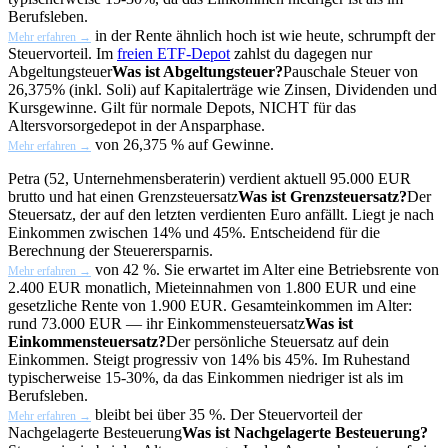
Berufsleben.
in der Rente ähnlich hoch ist wie heute, schrumpft der
Mehr erfahren →
Steuervorteil. Im
freien ETF-Depot
zahlst du dagegen nur
Abgeltungsteuer
Was ist Abgeltungsteuer?
Pauschale Steuer von
26,375% (inkl. Soli) auf Kapitalerträge wie Zinsen, Dividenden und
Kursgewinne. Gilt für normale Depots, NICHT für das
Altersvorsorgedepot in der Ansparphase.
von 26,375 % auf Gewinne.
Mehr erfahren →
Petra (52, Unternehmensberaterin) verdient aktuell 95.000 EUR
brutto und hat einen
Grenzsteuersatz
Was ist Grenzsteuersatz?
Der
Steuersatz, der auf den letzten verdienten Euro anfällt. Liegt je nach
Einkommen zwischen 14% und 45%. Entscheidend für die
Berechnung der Steuerersparnis.
von 42 %. Sie erwartet im Alter eine Betriebsrente von
Mehr erfahren →
2.400 EUR monatlich, Mieteinnahmen von 1.800 EUR und eine
gesetzliche Rente von 1.900 EUR. Gesamteinkommen im Alter:
rund 73.000 EUR — ihr
Einkommensteuersatz
Was ist
Einkommensteuersatz?
Der persönliche Steuersatz auf dein
Einkommen. Steigt progressiv von 14% bis 45%. Im Ruhestand
typischerweise 15-30%, da das Einkommen niedriger ist als im
Berufsleben.
bleibt bei über 35 %. Der Steuervorteil der
Mehr erfahren →
Nachgelagerte Besteuerung
Was ist Nachgelagerte Besteuerung?