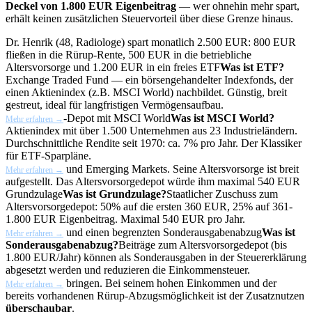
Deckel von 1.800 EUR Eigenbeitrag
— wer ohnehin mehr spart,
erhält keinen zusätzlichen Steuervorteil über diese Grenze hinaus.
Dr. Henrik (48, Radiologe) spart monatlich 2.500 EUR: 800 EUR
fließen in die Rürup-Rente, 500 EUR in die betriebliche
Altersvorsorge und 1.200 EUR in ein freies
ETF
Was ist ETF?
Exchange Traded Fund — ein börsengehandelter Indexfonds, der
einen Aktienindex (z.B. MSCI World) nachbildet. Günstig, breit
gestreut, ideal für langfristigen Vermögensaufbau.
-Depot mit
MSCI World
Was ist MSCI World?
Mehr erfahren →
Aktienindex mit über 1.500 Unternehmen aus 23 Industrieländern.
Durchschnittliche Rendite seit 1970: ca. 7% pro Jahr. Der Klassiker
für ETF-Sparpläne.
und Emerging Markets. Seine Altersvorsorge ist breit
Mehr erfahren →
aufgestellt. Das Altersvorsorgedepot würde ihm maximal 540 EUR
Grundzulage
Was ist Grundzulage?
Staatlicher Zuschuss zum
Altersvorsorgedepot: 50% auf die ersten 360 EUR, 25% auf 361-
1.800 EUR Eigenbeitrag. Maximal 540 EUR pro Jahr.
und einen begrenzten
Sonderausgabenabzug
Was ist
Mehr erfahren →
Sonderausgabenabzug?
Beiträge zum Altersvorsorgedepot (bis
1.800 EUR/Jahr) können als Sonderausgaben in der Steuererklärung
abgesetzt werden und reduzieren die Einkommensteuer.
bringen. Bei seinem hohen Einkommen und der
Mehr erfahren →
bereits vorhandenen Rürup-Abzugsmöglichkeit ist der Zusatznutzen
überschaubar
.