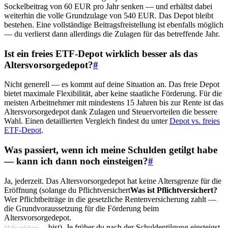
Sockelbeitrag von 60 EUR pro Jahr senken — und erhältst dabei
weiterhin die volle Grundzulage von 540 EUR. Das Depot bleibt
bestehen. Eine vollständige Beitragsfreistellung ist ebenfalls möglich
— du verlierst dann allerdings die Zulagen für das betreffende Jahr.
Ist ein freies ETF-Depot wirklich besser als das
Altersvorsorgedepot?
#
Nicht generell — es kommt auf deine Situation an. Das freie Depot
bietet maximale Flexibilität, aber keine staatliche Förderung. Für die
meisten Arbeitnehmer mit mindestens 15 Jahren bis zur Rente ist das
Altersvorsorgedepot dank Zulagen und Steuervorteilen die bessere
Wahl. Einen detaillierten Vergleich findest du unter
Depot vs. freies
ETF-Depot
.
Was passiert, wenn ich meine Schulden getilgt habe
— kann ich dann noch einsteigen?
#
Ja, jederzeit. Das Altersvorsorgedepot hat keine Altersgrenze für die
Eröffnung (solange du
Pflichtversichert
Was ist Pflichtversichert?
Wer Pflichtbeiträge in die gesetzliche Rentenversicherung zahlt —
die Grundvoraussetzung für die Förderung beim
Altersvorsorgedepot.
bist). Je früher du nach der Schuldentilgung einsteigst,
Mehr erfahren →