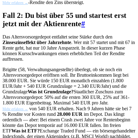
-Rendite den Zins übersteigt.
Mehr erfahren →
Fall 2: Du bist über 55 und startest erst
jetzt mit der Aktienrente
#
Das Altersvorsorgedepot entfaltet seine Stärke durch den
Zinseszinseffekt über Jahrzehnte
. Wer mit 57 startet und mit 67 in
Rente geht, hat nur 10 Jahre Ansparzeit. In dieser kurzen Phase
können Kursschwankungen einen erheblichen Teil der Rendite
auffressen.
Brigitte (58, Verwaltungsangestellte) überlegt, ob sie noch ein
Altersvorsorgedepot eröffnen soll. Ihr Bruttoeinkommen liegt bei
38.000 EUR. Sie würde 150 EUR monatlich einzahlen (1.800
EUR/Jahr + 540 EUR Grundzulage = 2.340 EUR/Jahr) und die
Grundzulage
Was ist Grundzulage?
Staatlicher Zuschuss zum
Altersvorsorgedepot: 50% auf die ersten 360 EUR, 25% auf 361-
1.800 EUR Eigenbeitrag. Maximal 540 EUR pro Jahr.
von 540 EUR erhalten. Nach 9 Jahren hätte sie bei 7
Mehr erfahren →
% Rendite vor Kosten rund
28.000 EUR
im Depot. Das klingt
ordentlich — aber: Bei einem Crash zwei Jahre vor Rentenbeginn
könnte das Depot temporär auf 16.000 EUR fallen. Im freien
ETF
Was ist ETF?
Exchange Traded Fund — ein börsengehandelter
Indexfonds, der einen Aktienindex (z.B. MSCI World) nachbildet.