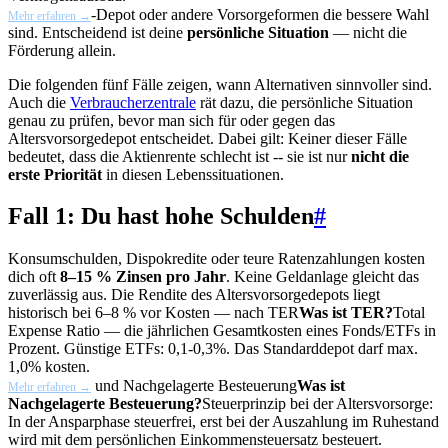
-Depot oder andere Vorsorgeformen die bessere Wahl
Mehr erfahren →
sind. Entscheidend ist deine
persönliche Situation
— nicht die
Förderung allein.
Die folgenden fünf Fälle zeigen, wann Alternativen sinnvoller sind.
Auch die
Verbraucherzentrale
rät dazu, die persönliche Situation
genau zu prüfen, bevor man sich für oder gegen das
Altersvorsorgedepot entscheidet. Dabei gilt: Keiner dieser Fälle
bedeutet, dass die Aktienrente schlecht ist -- sie ist nur
nicht die
erste Priorität
in diesen Lebenssituationen.
Fall 1: Du hast hohe Schulden
#
Konsumschulden, Dispokredite oder teure Ratenzahlungen kosten
dich oft
8–15 % Zinsen pro Jahr
. Keine Geldanlage gleicht das
zuverlässig aus. Die Rendite des Altersvorsorgedepots liegt
historisch bei 6–8 % vor Kosten — nach
TER
Was ist TER?
Total
Expense Ratio — die jährlichen Gesamtkosten eines Fonds/ETFs in
Prozent. Günstige ETFs: 0,1-0,3%. Das Standarddepot darf max.
1,0% kosten.
und
Nachgelagerte Besteuerung
Was ist
Mehr erfahren →
Nachgelagerte Besteuerung?
Steuerprinzip bei der Altersvorsorge:
In der Ansparphase steuerfrei, erst bei der Auszahlung im Ruhestand
wird mit dem persönlichen Einkommensteuersatz besteuert.