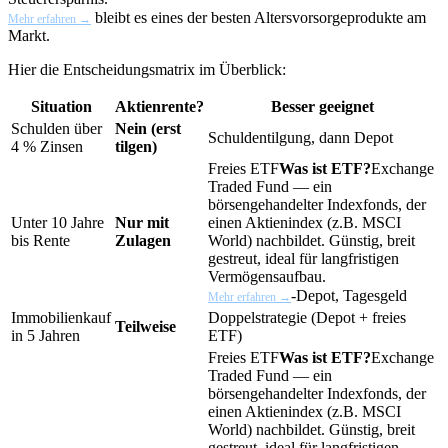
bleibt es eines der besten Altersvorsorgeprodukte am
Mehr erfahren →
Markt.
Hier die Entscheidungsmatrix im Überblick:
Situation
Aktienrente?
Besser geeignet
Schulden über
Nein (erst
Schuldentilgung, dann Depot
4 % Zinsen
tilgen)
Freies
ETF
Was ist ETF?
Exchange
Traded Fund — ein
börsengehandelter Indexfonds, der
Unter 10 Jahre
Nur mit
einen Aktienindex (z.B. MSCI
bis Rente
Zulagen
World) nachbildet. Günstig, breit
gestreut, ideal für langfristigen
Vermögensaufbau.
-Depot, Tagesgeld
Mehr erfahren →
Immobilienkauf
Doppelstrategie (Depot + freies
Teilweise
in 5 Jahren
ETF)
Freies
ETF
Was ist ETF?
Exchange
Traded Fund — ein
börsengehandelter Indexfonds, der
einen Aktienindex (z.B. MSCI
World) nachbildet. Günstig, breit
gestreut, ideal für langfristigen