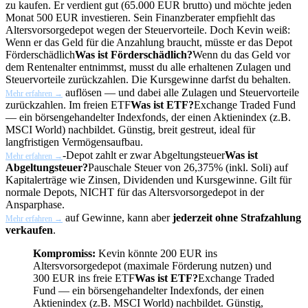
zu kaufen. Er verdient gut (65.000 EUR brutto) und möchte jeden
Monat 500 EUR investieren. Sein Finanzberater empfiehlt das
Altersvorsorgedepot wegen der Steuervorteile. Doch Kevin weiß:
Wenn er das Geld für die Anzahlung braucht, müsste er das Depot
Förderschädlich
Was ist Förderschädlich?
Wenn du das Geld vor
dem Rentenalter entnimmst, musst du alle erhaltenen Zulagen und
Steuervorteile zurückzahlen. Die Kursgewinne darfst du behalten.
auflösen — und dabei alle Zulagen und Steuervorteile
Mehr erfahren →
zurückzahlen. Im freien
ETF
Was ist ETF?
Exchange Traded Fund
— ein börsengehandelter Indexfonds, der einen Aktienindex (z.B.
MSCI World) nachbildet. Günstig, breit gestreut, ideal für
langfristigen Vermögensaufbau.
-Depot zahlt er zwar
Abgeltungsteuer
Was ist
Mehr erfahren →
Abgeltungsteuer?
Pauschale Steuer von 26,375% (inkl. Soli) auf
Kapitalerträge wie Zinsen, Dividenden und Kursgewinne. Gilt für
normale Depots, NICHT für das Altersvorsorgedepot in der
Ansparphase.
auf Gewinne, kann aber
jederzeit ohne Strafzahlung
Mehr erfahren →
verkaufen
.
Kompromiss:
Kevin könnte 200 EUR ins
Altersvorsorgedepot (maximale Förderung nutzen) und
300 EUR ins freie
ETF
Was ist ETF?
Exchange Traded
Fund — ein börsengehandelter Indexfonds, der einen
Aktienindex (z.B. MSCI World) nachbildet. Günstig,