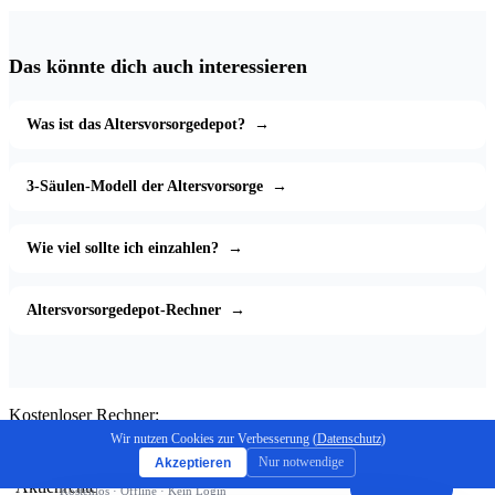
Das könnte dich auch interessieren
Was ist das Altersvorsorgedepot?
→
3-Säulen-Modell der Altersvorsorge
→
Wie viel sollte ich einzahlen?
→
Altersvorsorgedepot-Rechner
→
Kostenloser Rechner:
Endkapital berechnen
Wir nutzen Cookies zur Verbesserung (
Datenschutz
)
Nur notwendige
Akzeptieren
Jetzt berechnen
Aktienrente App
×
Installieren
Kostenlos · Offline · Kein Login
⇧