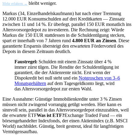
bleibt weniger.
Mehr erfahren →
Markus (34, Einzelhandelskaufmann) hat nach einer Trennung
12.000 EUR Konsumschulden auf drei Kreditkarten — Zinssatz
zwischen 11 und 14 %. Er überlegt, parallel 150 EUR monatlich ins
Altersvorsorgedepot zu investieren. Die Rechnung zeigt: Würde
Markus die 150 EUR stattdessen in die Schuldentilgung stecken,
spart er innerhalb von 7 Jahren rund
4.800 EUR an Zinsen
. Diese
garantierte Ersparnis übersteigt den erwarteten Fördervorteil des
Depots in diesem Zeitraum deutlich.
Faustregel:
Schulden mit einem Zinssatz über 4 %
immer zürst tilgen. Die Rendite der Schuldentilgung ist
garantiert, die der Aktienrente nicht. Erst wenn der
Dispokredit bei null steht und ein
Notgroschen von 3–6
Monatsgehältern
auf dem Tagesgeldkonto liegt, wird
das Altersvorsorgedepot zur ersten Wahl.
Eine Ausnahme: Günstige Immobilienkredite unter 3 % Zinsen
müssen nicht zwingend vorrangig getilgt werden. Hier kann es
sinnvoll sein, parallel in das Altersvorsorgedepot einzuzahlen, weil
die erwartete
ETF
Was ist ETF?
Exchange Traded Fund — ein
börsengehandelter Indexfonds, der einen Aktienindex (z.B. MSCI
World) nachbildet. Günstig, breit gestreut, ideal für langfristigen
Vermögensaufbau.