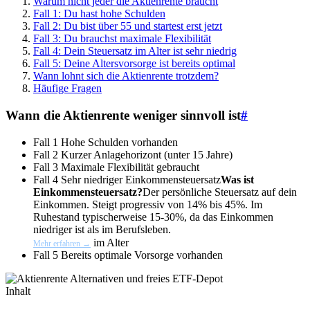
Warum nicht jeder die Aktienrente braucht
Fall 1: Du hast hohe Schulden
Fall 2: Du bist über 55 und startest erst jetzt
Fall 3: Du brauchst maximale Flexibilität
Fall 4: Dein Steuersatz im Alter ist sehr niedrig
Fall 5: Deine Altersvorsorge ist bereits optimal
Wann lohnt sich die Aktienrente trotzdem?
Häufige Fragen
Wann die Aktienrente weniger sinnvoll ist
#
Fall 1
Hohe Schulden vorhanden
Fall 2
Kurzer Anlagehorizont (unter 15 Jahre)
Fall 3
Maximale Flexibilität gebraucht
Fall 4
Sehr niedriger
Einkommensteuersatz
Was ist
Einkommensteuersatz?
Der persönliche Steuersatz auf dein
Einkommen. Steigt progressiv von 14% bis 45%. Im
Ruhestand typischerweise 15-30%, da das Einkommen
niedriger ist als im Berufsleben.
im Alter
Mehr erfahren →
Fall 5
Bereits optimale Vorsorge vorhanden
Inhalt