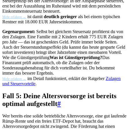
Steuerprinzip bei der Altersvorsorge: In der Ansparphase steuerfrei,
erst bei der Auszahlung im Ruhestand wird mit dem persönlichen
Einkommensteuersatz besteuert.
ist damit
deutlich geringer
als bei einem typischen
Mehr erfahren →
Rentner mit 18.000 EUR Jahreseinkommen.
Gegenargument:
Selbst bei gleichem Steuersatz profitierst du von
den Zulagen. Eine Familie mit 2 Kindern erhält 775 EUR Zulagen
pro Jahr — das ist geschenktes Geld. Prüfe immer beide Seiten.
Auch der Steuerstundungseffekt (du kannst das heute gesparte Geld
sofort investieren) bringt über Jahrzehnte einen messbaren Vorteil.
Wie die
Günstigerprüfung
Was ist Günstigerprüfung?
Das
Finanzamt prüft automatisch, ob die Zulagen oder der
Sonderausgabenabzug für dich vorteilhafter ist. Du bekommst
immer das bessere Ergebnis.
im Detail funktioniert, erklärt der Ratgeber
Zulagen
Mehr erfahren →
und Steuervorteile
.
Fall 5: Deine Altersvorsorge ist bereits
optimal aufgestellt
#
Wer bereits eine solide betriebliche Altersvorsorge, eine gut laufende
Rürup-Rente und ein freies ETF-Depot hat, braucht das
Altersvorsorgedepot nicht zwingend. Die Förderung hat einen