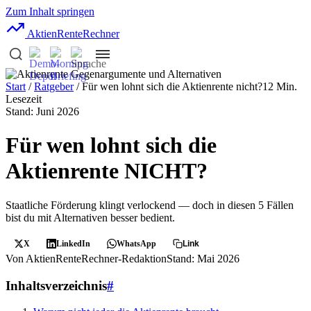
Zum Inhalt springen
AktienRente
Rechner
Start
/
Ratgeber
/ Für wen lohnt sich die Aktienrente nicht?
12 Min.
Lesezeit
Stand: Juni 2026
Für wen lohnt sich die
Aktienrente NICHT?
Staatliche Förderung klingt verlockend — doch in diesen 5 Fällen
bist du mit Alternativen besser bedient.
X
LinkedIn
WhatsApp
Link
Von AktienRenteRechner-Redaktion
Stand: Mai 2026
Inhaltsverzeichnis
#