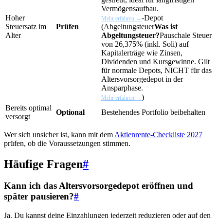
Vermögensaufbau.
Hoher
-Depot
Mehr erfahren →
Steuersatz im
Prüfen
(
Abgeltungsteuer
Was ist
Alter
Abgeltungsteuer?
Pauschale Steuer
von 26,375% (inkl. Soli) auf
Kapitalerträge wie Zinsen,
Dividenden und Kursgewinne. Gilt
für normale Depots, NICHT für das
Altersvorsorgedepot in der
Ansparphase.
)
Mehr erfahren →
Bereits optimal
Optional
Bestehendes Portfolio beibehalten
versorgt
Wer sich unsicher ist, kann mit dem
Aktienrente-Checkliste 2027
prüfen, ob die Voraussetzungen stimmen.
Häufige Fragen
#
Kann ich das Altersvorsorgedepot eröffnen und
später pausieren?
#
Ja. Du kannst deine Einzahlungen jederzeit reduzieren oder auf den