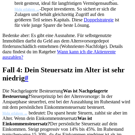
breit gestreut, ideal für langfristigen Vermögensaufbau.
-Depot investieren. So sichert er sich die
Mehr erfahren →
Zulagen und behält gleichzeitig Zugriff auf den
größeren Teil seines Kapitals. Diese
Doppelstrategie
ist
für viele junge Sparer die beste Lösung.
Bedenke aber: Es gibt eine Ausnahme. Für selbstgenutzte
Immobilien darfst du Geld aus dem Altersvorsorgedepot
förderunschädlich entnehmen (Wohnriester-Nachfolge). Details
dazu findest du im Ratgeber
Wann kann ich die Aktienrente
auszahlen?
Fall 4: Dein Steuersatz im Alter ist sehr
niedrig
#
Die
Nachgelagerte Besteuerung
Was ist Nachgelagerte
Besteuerung?
Steuerprinzip bei der Altersvorsorge: In der
Ansparphase steuerfrei, erst bei der Auszahlung im Ruhestand wird
mit dem persönlichen Einkommensteuersatz besteuert.
bedeutet: Du sparst heute Steuern, zahlst sie aber im
Mehr erfahren →
Alter. Wenn dein
Einkommensteuersatz
Was ist
Einkommensteuersatz?
Der persönliche Steuersatz auf dein
Einkommen. Steigt progressiv von 14% bis 45%. Im Ruhestand
typischerweise 15-30%, da das Einkommen niedriger ist als im