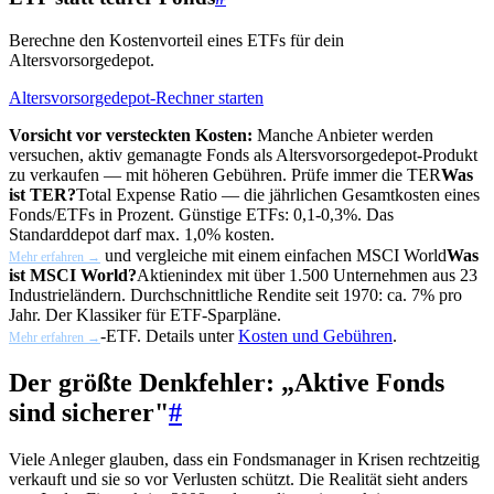
Berechne den Kostenvorteil eines ETFs für dein
Altersvorsorgedepot.
Altersvorsorgedepot-Rechner starten
Vorsicht vor versteckten Kosten:
Manche Anbieter werden
versuchen, aktiv gemanagte Fonds als Altersvorsorgedepot-Produkt
zu verkaufen — mit höheren Gebühren. Prüfe immer die
TER
Was
ist TER?
Total Expense Ratio — die jährlichen Gesamtkosten eines
Fonds/ETFs in Prozent. Günstige ETFs: 0,1-0,3%. Das
Standarddepot darf max. 1,0% kosten.
und vergleiche mit einem einfachen
MSCI World
Was
Mehr erfahren →
ist MSCI World?
Aktienindex mit über 1.500 Unternehmen aus 23
Industrieländern. Durchschnittliche Rendite seit 1970: ca. 7% pro
Jahr. Der Klassiker für ETF-Sparpläne.
-ETF. Details unter
Kosten und Gebühren
.
Mehr erfahren →
Der größte Denkfehler: „Aktive Fonds
sind sicherer"
#
Viele Anleger glauben, dass ein Fondsmanager in Krisen rechtzeitig
verkauft und sie so vor Verlusten schützt. Die Realität sieht anders