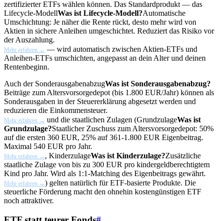
zertifizierter ETFs wählen können. Das Standardprodukt — das
Lifecycle-Modell
Was ist Lifecycle-Modell?
Automatische
Umschichtung: Je näher die Rente rückt, desto mehr wird von
Aktien in sichere Anleihen umgeschichtet. Reduziert das Risiko vor
der Auszahlung.
— wird automatisch zwischen Aktien-ETFs und
Mehr erfahren →
Anleihen-ETFs umschichten, angepasst an dein Alter und deinen
Rentenbeginn.
Auch der
Sonderausgabenabzug
Was ist Sonderausgabenabzug?
Beiträge zum Altersvorsorgedepot (bis 1.800 EUR/Jahr) können als
Sonderausgaben in der Steuererklärung abgesetzt werden und
reduzieren die Einkommensteuer.
und die staatlichen Zulagen (
Grundzulage
Was ist
Mehr erfahren →
Grundzulage?
Staatlicher Zuschuss zum Altersvorsorgedepot: 50%
auf die ersten 360 EUR, 25% auf 361-1.800 EUR Eigenbeitrag.
Maximal 540 EUR pro Jahr.
,
Kinderzulage
Was ist Kinderzulage?
Zusätzliche
Mehr erfahren →
staatliche Zulage von bis zu 300 EUR pro kindergeldberechtigtem
Kind pro Jahr. Wird als 1:1-Matching des Eigenbeitrags gewährt.
) gelten natürlich für ETF-basierte Produkte. Die
Mehr erfahren →
steuerliche Förderung macht den ohnehin kostengünstigen ETF
noch attraktiver.
ETF statt teurer Fonds
#