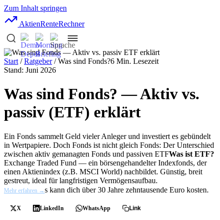
Zum Inhalt springen
AktienRente
Rechner
Start
/
Ratgeber
/ Was sind Fonds?
6 Min. Lesezeit
Stand: Juni 2026
Was sind Fonds? — Aktiv vs.
passiv (ETF) erklärt
Ein Fonds sammelt Geld vieler Anleger und investiert es gebündelt
in Wertpapiere. Doch Fonds ist nicht gleich Fonds: Der Unterschied
zwischen aktiv gemanagten Fonds und passiven
ETF
Was ist ETF?
Exchange Traded Fund — ein börsengehandelter Indexfonds, der
einen Aktienindex (z.B. MSCI World) nachbildet. Günstig, breit
gestreut, ideal für langfristigen Vermögensaufbau.
s kann dich über 30 Jahre zehntausende Euro kosten.
Mehr erfahren →
X
LinkedIn
WhatsApp
Link