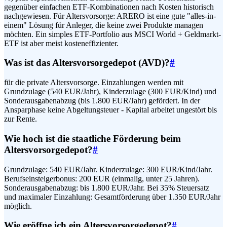
gegenüber einfachen ETF-Kombinationen nach Kosten historisch
nachgewiesen. Für Altersvorsorge: ARERO ist eine gute "alles-in-
einem" Lösung für Anleger, die keine zwei Produkte managen
möchten. Ein simples ETF-Portfolio aus MSCI World + Geldmarkt-
ETF ist aber meist kosteneffizienter.
Was ist das Altersvorsorgedepot (AVD)?
#
für die private Altersvorsorge. Einzahlungen werden mit
Grundzulage (540 EUR/Jahr), Kinderzulage (300 EUR/Kind) und
Sonderausgabenabzug (bis 1.800 EUR/Jahr) gefördert. In der
Ansparphase keine Abgeltungsteuer - Kapital arbeitet ungestört bis
zur Rente.
Wie hoch ist die staatliche Förderung beim
Altersvorsorgedepot?
#
Grundzulage: 540 EUR/Jahr. Kinderzulage: 300 EUR/Kind/Jahr.
Berufseinsteigerbonus: 200 EUR (einmalig, unter 25 Jahren).
Sonderausgabenabzug: bis 1.800 EUR/Jahr. Bei 35% Steuersatz
und maximaler Einzahlung: Gesamtförderung über 1.350 EUR/Jahr
möglich.
Wie eröffne ich ein Altersvorsorgedepot?
#