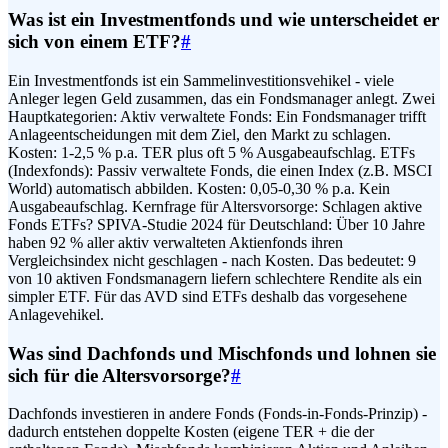
Was ist ein Investmentfonds und wie unterscheidet er
sich von einem ETF?
#
Ein Investmentfonds ist ein Sammelinvestitionsvehikel - viele
Anleger legen Geld zusammen, das ein Fondsmanager anlegt. Zwei
Hauptkategorien: Aktiv verwaltete Fonds: Ein Fondsmanager trifft
Anlageentscheidungen mit dem Ziel, den Markt zu schlagen.
Kosten: 1-2,5 % p.a. TER plus oft 5 % Ausgabeaufschlag. ETFs
(Indexfonds): Passiv verwaltete Fonds, die einen Index (z.B. MSCI
World) automatisch abbilden. Kosten: 0,05-0,30 % p.a. Kein
Ausgabeaufschlag. Kernfrage für Altersvorsorge: Schlagen aktive
Fonds ETFs? SPIVA-Studie 2024 für Deutschland: Über 10 Jahre
haben 92 % aller aktiv verwalteten Aktienfonds ihren
Vergleichsindex nicht geschlagen - nach Kosten. Das bedeutet: 9
von 10 aktiven Fondsmanagern liefern schlechtere Rendite als ein
simpler ETF. Für das AVD sind ETFs deshalb das vorgesehene
Anlagevehikel.
Was sind Dachfonds und Mischfonds und lohnen sie
sich für die Altersvorsorge?
#
Dachfonds investieren in andere Fonds (Fonds-in-Fonds-Prinzip) -
dadurch entstehen doppelte Kosten (eigene TER + die der