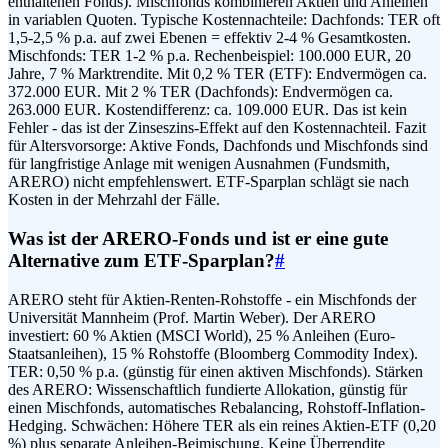
enthaltenen Fonds). Mischfonds kombinieren Aktien und Anleihen
in variablen Quoten. Typische Kostennachteile: Dachfonds: TER oft
1,5-2,5 % p.a. auf zwei Ebenen = effektiv 2-4 % Gesamtkosten.
Mischfonds: TER 1-2 % p.a. Rechenbeispiel: 100.000 EUR, 20
Jahre, 7 % Marktrendite. Mit 0,2 % TER (ETF): Endvermögen ca.
372.000 EUR. Mit 2 % TER (Dachfonds): Endvermögen ca.
263.000 EUR. Kostendifferenz: ca. 109.000 EUR. Das ist kein
Fehler - das ist der Zinseszins-Effekt auf den Kostennachteil. Fazit
für Altersvorsorge: Aktive Fonds, Dachfonds und Mischfonds sind
für langfristige Anlage mit wenigen Ausnahmen (Fundsmith,
ARERO) nicht empfehlenswert. ETF-Sparplan schlägt sie nach
Kosten in der Mehrzahl der Fälle.
Was ist der ARERO-Fonds und ist er eine gute
Alternative zum ETF-Sparplan?
#
ARERO steht für Aktien-Renten-Rohstoffe - ein Mischfonds der
Universität Mannheim (Prof. Martin Weber). Der ARERO
investiert: 60 % Aktien (MSCI World), 25 % Anleihen (Euro-
Staatsanleihen), 15 % Rohstoffe (Bloomberg Commodity Index).
TER: 0,50 % p.a. (günstig für einen aktiven Mischfonds). Stärken
des ARERO: Wissenschaftlich fundierte Allokation, günstig für
einen Mischfonds, automatisches Rebalancing, Rohstoff-Inflation-
Hedging. Schwächen: Höhere TER als ein reines Aktien-ETF (0,20
%) plus separate Anleihen-Beimischung. Keine Überrendite