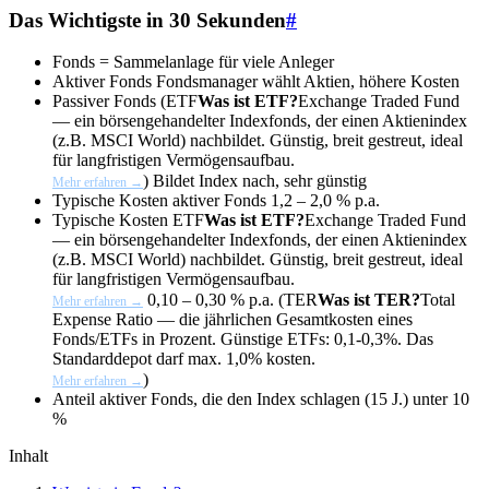
Das Wichtigste in 30 Sekunden
#
Fonds =
Sammelanlage für viele Anleger
Aktiver Fonds
Fondsmanager wählt Aktien, höhere Kosten
Passiver Fonds (
ETF
Was ist ETF?
Exchange Traded Fund
— ein börsengehandelter Indexfonds, der einen Aktienindex
(z.B. MSCI World) nachbildet. Günstig, breit gestreut, ideal
für langfristigen Vermögensaufbau.
)
Bildet Index nach, sehr günstig
Mehr erfahren →
Typische Kosten aktiver Fonds
1,2 – 2,0 % p.a.
Typische Kosten
ETF
Was ist ETF?
Exchange Traded Fund
— ein börsengehandelter Indexfonds, der einen Aktienindex
(z.B. MSCI World) nachbildet. Günstig, breit gestreut, ideal
für langfristigen Vermögensaufbau.
0,10 – 0,30 % p.a. (
TER
Was ist TER?
Total
Mehr erfahren →
Expense Ratio — die jährlichen Gesamtkosten eines
Fonds/ETFs in Prozent. Günstige ETFs: 0,1-0,3%. Das
Standarddepot darf max. 1,0% kosten.
)
Mehr erfahren →
Anteil aktiver Fonds, die den Index schlagen (15 J.)
unter 10
%
Inhalt