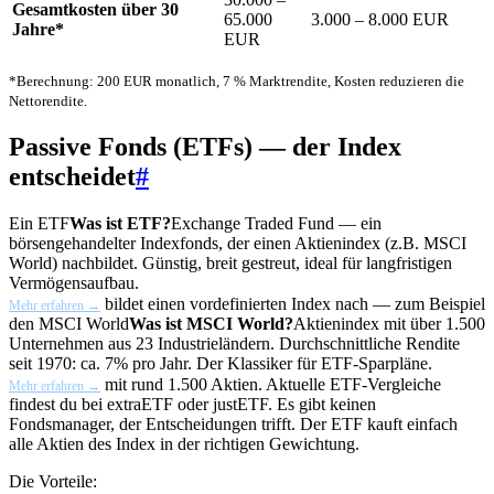
Gesamtkosten über 30
65.000
3.000 – 8.000 EUR
Jahre*
EUR
*Berechnung: 200 EUR monatlich, 7 % Marktrendite, Kosten reduzieren die
Nettorendite.
Passive Fonds (ETFs) — der Index
entscheidet
#
Ein
ETF
Was ist ETF?
Exchange Traded Fund — ein
börsengehandelter Indexfonds, der einen Aktienindex (z.B. MSCI
World) nachbildet. Günstig, breit gestreut, ideal für langfristigen
Vermögensaufbau.
bildet einen vordefinierten Index nach — zum Beispiel
Mehr erfahren →
den
MSCI World
Was ist MSCI World?
Aktienindex mit über 1.500
Unternehmen aus 23 Industrieländern. Durchschnittliche Rendite
seit 1970: ca. 7% pro Jahr. Der Klassiker für ETF-Sparpläne.
mit rund 1.500 Aktien. Aktuelle ETF-Vergleiche
Mehr erfahren →
findest du bei extraETF oder justETF. Es gibt keinen
Fondsmanager, der Entscheidungen trifft. Der ETF kauft einfach
alle Aktien des Index in der richtigen Gewichtung.
Die Vorteile: