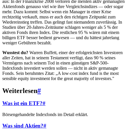
aus: In der Finanzkrise 2008 verloren die meisten aktiv gemanagten
Aktienfonds genauso viel wie ihre Vergleichsindizes — oder sogar
mehr. Dazu kommt: Selbst wenn ein Manager in einer Krise
rechtzeitig verkauft, muss er auch den richtigen Zeitpunkt zum
Wiedereinstieg treffen. Das gelingt fast niemandem zuverlässig. In
Studien über 20-Jahres-Zeiträume schlagen weniger als 5 % der
aktiven Fonds ihren Index. Die restlichen 95 % wären mit einem
billigen ETF besser bedient gewesen — und du hättest jahrelang
weniger Gebühren bezahlt.
Wusstest du?
Warren Buffett, einer der erfolgreichsten Investoren
aller Zeiten, hat in seinem Testament verfügt, dass 90 % seines
Vermögens nach seinem Tod in einen günstigen S&P-500-
Indexfonds investiert werden sollen — nicht in aktiv gemanagte
Fonds. Sein beruhmtes Zitat: „A low-cost index fund is the most
sensible equity investment for the great majority of investors."
Weiterlesen
#
Was ist ein ETF?
#
Börsengehandelte Indexfonds im Detail erklärt.
Was sind Aktien?
#