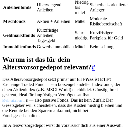
Niedrig
Überwiegend
Sicherheitsorientierte
Anleihenfonds
bis
Anleihen
Anleger
mittel
Moderate
Mischfonds
Aktien + Anleihen
Mittel
Risikobereitschaft
Kurzfristige
Sehr
Kurzfristiger
Geldmarktfonds
Anleihen,
niedrig
Parkplatz für Geld
Tagesgeld
Immobilienfonds
Gewerbeimmobilien
Mittel
Beimischung
Warum ist das für dein
Altersvorsorgedepot relevant?
#
Das Altersvorsorgedepot setzt primär auf
ETF
Was ist ETF?
Exchange Traded Fund — ein börsengehandelter Indexfonds, der
einen Aktienindex (z.B. MSCI World) nachbildet. Günstig, breit
gestreut, ideal für langfristigen Vermögensaufbau.
s — also passive Fonds. Das ist kein Zufall: Der
Mehr erfahren →
Gesetzgeber will sicherstellen, dass die Kosten niedrig bleiben und
die Rendite bei den Sparern ankommt, nicht bei
Fondsgesellschaften.
Im Altersvorsorgedepot wirst du voraussichtlich aus einer Auswahl