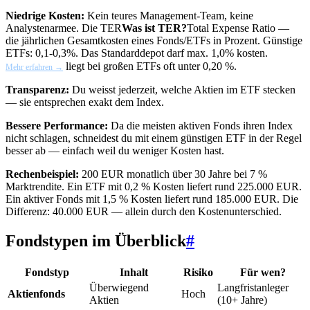
Niedrige Kosten:
Kein teures Management-Team, keine
Analystenarmee. Die
TER
Was ist TER?
Total Expense Ratio —
die jährlichen Gesamtkosten eines Fonds/ETFs in Prozent. Günstige
ETFs: 0,1-0,3%. Das Standarddepot darf max. 1,0% kosten.
liegt bei großen ETFs oft unter 0,20 %.
Mehr erfahren →
Transparenz:
Du weisst jederzeit, welche Aktien im ETF stecken
— sie entsprechen exakt dem Index.
Bessere Performance:
Da die meisten aktiven Fonds ihren Index
nicht schlagen, schneidest du mit einem günstigen ETF in der Regel
besser ab — einfach weil du weniger Kosten hast.
Rechenbeispiel:
200 EUR monatlich über 30 Jahre bei 7 %
Marktrendite. Ein ETF mit 0,2 % Kosten liefert rund 225.000 EUR.
Ein aktiver Fonds mit 1,5 % Kosten liefert rund 185.000 EUR. Die
Differenz: 40.000 EUR — allein durch den Kostenunterschied.
Fondstypen im Überblick
#
Fondstyp
Inhalt
Risiko
Für wen?
Überwiegend
Langfristanleger
Aktienfonds
Hoch
Aktien
(10+ Jahre)