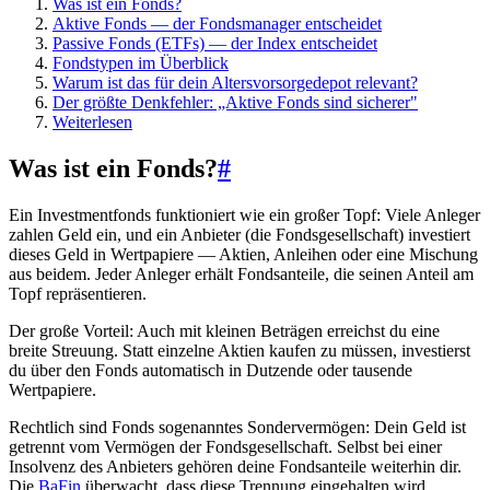
Was ist ein Fonds?
Aktive Fonds — der Fondsmanager entscheidet
Passive Fonds (ETFs) — der Index entscheidet
Fondstypen im Überblick
Warum ist das für dein Altersvorsorgedepot relevant?
Der größte Denkfehler: „Aktive Fonds sind sicherer"
Weiterlesen
Was ist ein Fonds?
#
Ein Investmentfonds funktioniert wie ein großer Topf: Viele Anleger
zahlen Geld ein, und ein Anbieter (die Fondsgesellschaft) investiert
dieses Geld in Wertpapiere — Aktien, Anleihen oder eine Mischung
aus beidem. Jeder Anleger erhält Fondsanteile, die seinen Anteil am
Topf repräsentieren.
Der große Vorteil: Auch mit kleinen Beträgen erreichst du eine
breite Streuung. Statt einzelne Aktien kaufen zu müssen, investierst
du über den Fonds automatisch in Dutzende oder tausende
Wertpapiere.
Rechtlich sind Fonds sogenanntes Sondervermögen: Dein Geld ist
getrennt vom Vermögen der Fondsgesellschaft. Selbst bei einer
Insolvenz des Anbieters gehören deine Fondsanteile weiterhin dir.
Die
BaFin
überwacht, dass diese Trennung eingehalten wird.