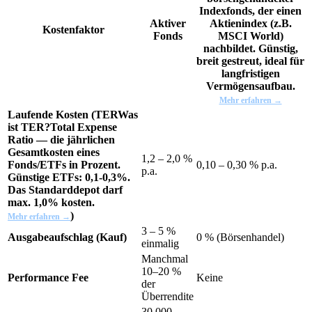
Indexfonds, der einen
Aktiver
Aktienindex (z.B.
Kostenfaktor
Fonds
MSCI World)
nachbildet. Günstig,
breit gestreut, ideal für
langfristigen
Vermögensaufbau.
Mehr erfahren →
Laufende Kosten (
TER
Was
ist TER?
Total Expense
Ratio — die jährlichen
Gesamtkosten eines
1,2 – 2,0 %
Fonds/ETFs in Prozent.
0,10 – 0,30 % p.a.
p.a.
Günstige ETFs: 0,1-0,3%.
Das Standarddepot darf
max. 1,0% kosten.
)
Mehr erfahren →
3 – 5 %
Ausgabeaufschlag (Kauf)
0 % (Börsenhandel)
einmalig
Manchmal
10–20 %
Performance Fee
Keine
der
Überrendite
30.000 –