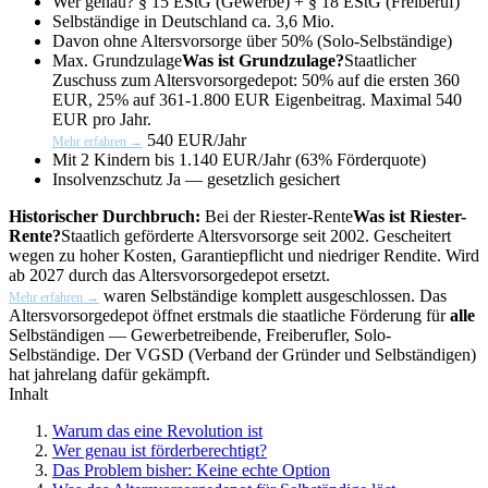
Wer genau?
§ 15 EStG (Gewerbe) + § 18 EStG (Freiberuf)
Selbständige in Deutschland
ca. 3,6 Mio.
Davon ohne Altersvorsorge
über 50% (Solo-Selbständige)
Max.
Grundzulage
Was ist Grundzulage?
Staatlicher
Zuschuss zum Altersvorsorgedepot: 50% auf die ersten 360
EUR, 25% auf 361-1.800 EUR Eigenbeitrag. Maximal 540
EUR pro Jahr.
540 EUR/Jahr
Mehr erfahren →
Mit 2 Kindern
bis 1.140 EUR/Jahr (63% Förderquote)
Insolvenzschutz
Ja — gesetzlich gesichert
Historischer Durchbruch:
Bei der
Riester-Rente
Was ist Riester-
Rente?
Staatlich geförderte Altersvorsorge seit 2002. Gescheitert
wegen zu hoher Kosten, Garantiepflicht und niedriger Rendite. Wird
ab 2027 durch das Altersvorsorgedepot ersetzt.
waren Selbständige komplett ausgeschlossen. Das
Mehr erfahren →
Altersvorsorgedepot öffnet erstmals die staatliche Förderung für
alle
Selbständigen — Gewerbetreibende, Freiberufler, Solo-
Selbständige. Der VGSD (Verband der Gründer und Selbständigen)
hat jahrelang dafür gekämpft.
Inhalt
Warum das eine Revolution ist
Wer genau ist förderberechtigt?
Das Problem bisher: Keine echte Option