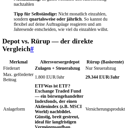
nachzahlen
Tipp für Selbständige:
Nicht monatlich einzahlen,
sondern
quartalsweise oder jährlich
. So kannst du
flexibel auf deine Auftragslage reagieren und am
Jahresende entscheiden, wie viel du einzahlen willst.
Depot vs. Rürup — der direkte
Vergleich
#
Merkmal
Altersvorsorgedepot
Rürup (Basisrente)
Förderart
Zulagen + Steuerabzug
Nur Steuerabzug
Max. geförderter
1.800 EUR/Jahr
29.344 EUR/Jahr
Beitrag
ETF
Was ist ETF?
Exchange Traded Fund
— ein börsengehandelter
Indexfonds, der einen
Aktienindex (z.B. MSCI
Anlageform
Versicherungsprodukt
World) nachbildet.
Günstig, breit gestreut,
ideal für langfristigen
Vermögensaufbau.