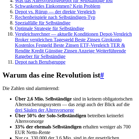
Was das Altersvorsorgedepot für Selbständige löst
Schwankendes Einkommen? Kein Problem
Depot vs. Rürup — der direkte Vergleich
Rechenbeispiele nach Selbständigen-Typ
Spezialfälle für Selbständige
Optimale Strategie für Selbständige
Vergleichsrechner — aktuelle Konditionen Depot-Vergleich
Broker vergleichen Tagesgeld Beste Zinsen Girokonto
Kostenlos Festgeld Beste Zinsen ETF-Vergleich TER &
Rendite Kredit Günstige Zinsen Anzeige Weiterführende
Ratgeber für Selbständige
Depot nach Berufsgruppe
Warum das eine Revolution ist
#
Die Zahlen sind alarmierend:
Über 2,6 Mio. Selbständige
sind in keinem obligatorischen
Alterssicherungssystem — das zeigt auch der Blick auf die
drei Säulen der Altersvorsorge
Über 50% der Solo-Selbständigen
betreiben keinerlei
Altersvorsorge
33% der ehemals Selbständigen
erhalten weniger als 700
EUR Netto-Rente
Nur ca. 330.000 der 3,6 Mio. sind in der gesetzlichen