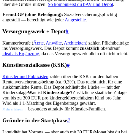
über die GmbH nutzen.
So kombinierst du bAV und Depot
.
Fremd-GF (ohne Beteiligung):
Sozialversicherungspflichtig
angestellt — berechtigt wie jeder
Angestellte
.
Versorgungswerk + Depot
#
Kammerberufe (
Ärzte
,
Anwälte
,
Architekten
) zahlen Pflichtbeiträge
ins Versorgungswerk. Das Depot kommt
zusätzlich
obendrauf —
ideal als Ergänzung
, da das Versorgungswerk allein oft nicht reicht.
Künstlersozialkasse (KSK)
#
Künstler und Publizisten
zahlen über die KSK nur den halben
Rentenversicherungsbeitrag (ca. 9,3%). Das reicht nicht für eine
auskömmliche Rente. Das Depot schließt die Lücke — mit der
Kinderzulage
Was ist Kinderzulage?
Zusätzliche staatliche Zulage
von bis zu 300 EUR pro kindergeldberechtigtem Kind pro Jahr.
Wird als 1:1-Matching des Eigenbeitrags gewährt.
besonders attraktiv für Künstler-Familien.
Mehr erfahren →
Gründer in der Startphase
#
Liquidität hat Vorrang — aber auch mit 30 EUR/Monat bist du bei