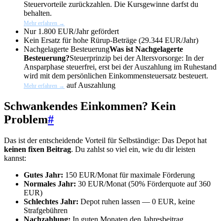
Steuervorteile zurückzahlen. Die Kursgewinne darfst du
behalten.
Mehr erfahren →
Nur 1.800 EUR/Jahr gefördert
Kein Ersatz für hohe Rürup-Beträge (29.344 EUR/Jahr)
Nachgelagerte Besteuerung
Was ist Nachgelagerte
Besteuerung?
Steuerprinzip bei der Altersvorsorge: In der
Ansparphase steuerfrei, erst bei der Auszahlung im Ruhestand
wird mit dem persönlichen Einkommensteuersatz besteuert.
auf Auszahlung
Mehr erfahren →
Schwankendes Einkommen? Kein
Problem
#
Das ist der entscheidende Vorteil für Selbständige: Das Depot hat
keinen fixen Beitrag
. Du zahlst so viel ein, wie du dir leisten
kannst:
Gutes Jahr:
150 EUR/Monat für maximale Förderung
Normales Jahr:
30 EUR/Monat (50% Förderquote auf 360
EUR)
Schlechtes Jahr:
Depot ruhen lassen — 0 EUR, keine
Strafgebühren
Nachzahlung:
In guten Monaten den Jahresbeitrag