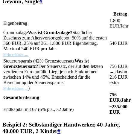
Gewinn, Single
#
Betrag
1.800
Eigenbeitrag
EUR/Jahr
Grundzulage
Was ist Grundzulage?
Staatlicher
Zuschuss zum Altersvorsorgedepot: 50% auf die ersten
360 EUR, 25% auf 361-1.800 EUR Eigenbeitrag.
540 EUR
Maximal 540 EUR pro Jahr.
Mehr erfahren →
Steuerersparnis (42%
Grenzsteuersatz
Was ist
Grenzsteuersatz?
Der Steuersatz, der auf den letzten
756 EUR
verdienten Euro anfällt. Liegt je nach Einkommen
→ davon
zwischen 14% und 45%. Entscheidend für die
216 EUR
Berechnung der Steuerersparnis.
extra
)
Mehr erfahren →
756
Gesamtförderung
EUR/Jahr
~235.000
Endkapital mit 67 (6% p.a., 32 Jahre)
EUR
Beispiel 2: Selbständiger Handwerker, 40 Jahre,
40.000 EUR, 2 Kinder
#