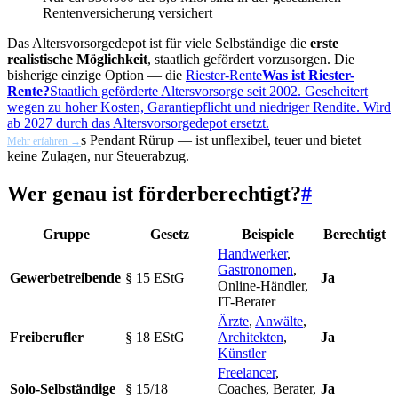
Rentenversicherung versichert
Das Altersvorsorgedepot ist für viele Selbständige die
erste
realistische Möglichkeit
, staatlich gefördert vorzusorgen. Die
bisherige einzige Option — die
Riester-Rente
Was ist Riester-
Rente?
Staatlich geförderte Altersvorsorge seit 2002. Gescheitert
wegen zu hoher Kosten, Garantiepflicht und niedriger Rendite. Wird
ab 2027 durch das Altersvorsorgedepot ersetzt.
s Pendant Rürup — ist unflexibel, teuer und bietet
Mehr erfahren →
keine Zulagen, nur Steuerabzug.
Wer genau ist förderberechtigt?
#
Gruppe
Gesetz
Beispiele
Berechtigt
Handwerker
,
Gastronomen
,
Gewerbetreibende
§ 15 EStG
Ja
Online-Händler,
IT-Berater
Ärzte
,
Anwälte
,
Freiberufler
§ 18 EStG
Architekten
,
Ja
Künstler
Freelancer
,
Solo-Selbständige
§ 15/18
Coaches, Berater,
Ja