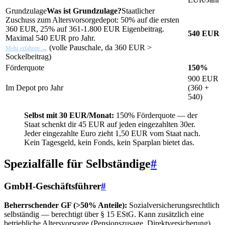
Grundzulage
Was ist Grundzulage?
Staatlicher
Zuschuss zum Altersvorsorgedepot: 50% auf die ersten
360 EUR, 25% auf 361-1.800 EUR Eigenbeitrag.
540 EUR
Maximal 540 EUR pro Jahr.
(volle Pauschale, da 360 EUR >
Mehr erfahren →
Sockelbeitrag)
Förderquote
150%
900 EUR
Im Depot pro Jahr
(360 +
540)
Selbst mit 30 EUR/Monat:
150% Förderquote — der
Staat schenkt dir 45 EUR auf jeden eingezahlten 30er.
Jeder eingezahlte Euro zieht 1,50 EUR vom Staat nach.
Kein Tagesgeld, kein Fonds, kein Sparplan bietet das.
Spezialfälle für Selbständige
#
GmbH-Geschäftsführer
#
Beherrschender GF (>50% Anteile):
Sozialversicherungsrechtlich
selbständig — berechtigt über § 15 EStG. Kann zusätzlich eine
betriebliche Altersvorsorge (Pensionszusage, Direktversicherung)