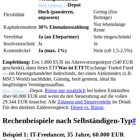
-Depot
Mehr erfahren →
Hoch (pausieren,
Gering (fixe
Flexibilität
anpassen)
Beiträge)
Nur lebenslange
Kapitalentnahme
30% Einmalauszahlung
Rente
Vererbbar
Ja (an Ehepartner)
Sehr eingeschränkt
Insolvenzschutz
Ja
Ja
Kostendeckel
Ja (max. 1%)
Nein (oft 1,5-2,5%)
Empfehlung:
Erst 1.800 EUR ins Altersvorsorgedepot (540 EUR
geschenkt), dann freies
ETF
Was ist ETF?
Exchange Traded Fund
— ein börsengehandelter Indexfonds, der einen Aktienindex (z.B.
MSCI World) nachbildet. Günstig, breit gestreut, ideal für
langfristigen Vermögensaufbau.
-Depot.
Rürup nur zusätzlich
bei hohen Einkünften
Mehr erfahren →
über 60.000 EUR und wenn du den Steuerabzug auf die vollen
29.344 EUR brauchst. Alle
Zulagen und Steuervorteile
im Detail.
Für den direkten Zahlenvergleich:
Depot vs. Rürup
.
Rechenbeispiele nach Selbständigen-Typ
#
Beispiel 1: IT-Freelancer, 35 Jahre, 60.000 EUR