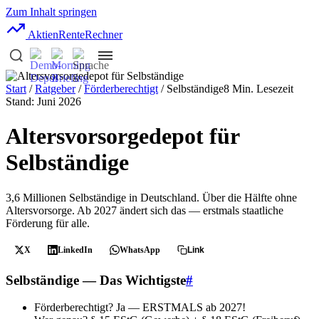
Zum Inhalt springen
AktienRente
Rechner
Start
/
Ratgeber
/
Förderberechtigt
/ Selbständige
8 Min. Lesezeit
Stand: Juni 2026
Altersvorsorgedepot für
Selbständige
3,6 Millionen Selbständige in Deutschland. Über die Hälfte ohne
Altersvorsorge. Ab 2027 ändert sich das — erstmals staatliche
Förderung für alle.
X
LinkedIn
WhatsApp
Link
Selbständige — Das Wichtigste
#
Förderberechtigt?
Ja — ERSTMALS ab 2027!