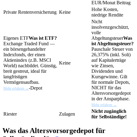
EUR/Monat Beitrag
Hohe Kosten,
Private Rentenversicherung
Keine
niedrige Rendite
Nicht
insolvenzgeschützt,
volle
Eigenes
ETF
Was ist ETF?
Abgeltungsteuer
Was
Exchange Traded Fund —
ist Abgeltungsteuer?
ein börsengehandelter
Pauschale Steuer von
Indexfonds, der einen
26,375% (inkl. Soli)
Aktienindex (z.B. MSCI
auf Kapitalerträge
Keine
World) nachbildet. Günstig,
wie Zinsen,
breit gestreut, ideal für
Dividenden und
langfristigen
Kursgewinne. Gilt
Vermögensaufbau.
für normale Depots,
NICHT für das
-Depot
Mehr erfahren →
Altersvorsorgedepot
in der Ansparphase.
Mehr erfahren →
Nicht zugänglich
Riester
Zulagen
für Selbständige!
Was das Altersvorsorgedepot für