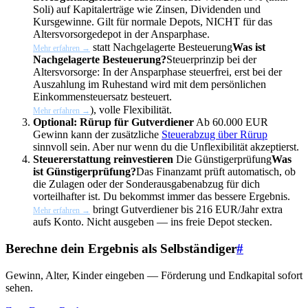
Soli) auf Kapitalerträge wie Zinsen, Dividenden und
Kursgewinne. Gilt für normale Depots, NICHT für das
Altersvorsorgedepot in der Ansparphase.
statt
Nachgelagerte Besteuerung
Was ist
Mehr erfahren →
Nachgelagerte Besteuerung?
Steuerprinzip bei der
Altersvorsorge: In der Ansparphase steuerfrei, erst bei der
Auszahlung im Ruhestand wird mit dem persönlichen
Einkommensteuersatz besteuert.
), volle Flexibilität.
Mehr erfahren →
Optional: Rürup für Gutverdiener
Ab 60.000 EUR
Gewinn kann der zusätzliche
Steuerabzug über Rürup
sinnvoll sein. Aber nur wenn du die Unflexibilität akzeptierst.
Steuererstattung reinvestieren
Die
Günstigerprüfung
Was
ist Günstigerprüfung?
Das Finanzamt prüft automatisch, ob
die Zulagen oder der Sonderausgabenabzug für dich
vorteilhafter ist. Du bekommst immer das bessere Ergebnis.
bringt Gutverdiener bis 216 EUR/Jahr extra
Mehr erfahren →
aufs Konto. Nicht ausgeben — ins freie Depot stecken.
Berechne dein Ergebnis als Selbständiger
#
Gewinn, Alter, Kinder eingeben — Förderung und Endkapital sofort
sehen.