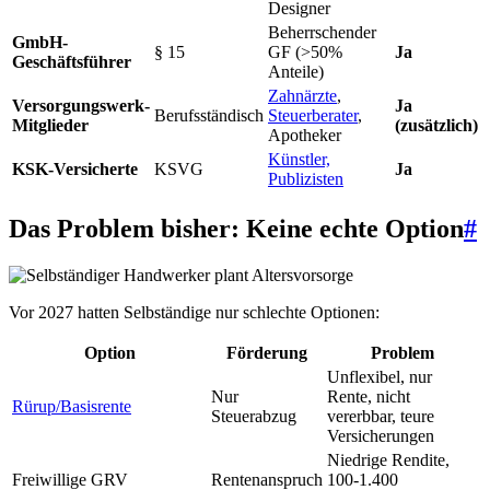
Designer
Beherrschender
GmbH-
§ 15
GF (>50%
Ja
Geschäftsführer
Anteile)
Zahnärzte
,
Versorgungswerk-
Ja
Berufsständisch
Steuerberater
,
Mitglieder
(zusätzlich)
Apotheker
Künstler,
KSK-Versicherte
KSVG
Ja
Publizisten
Das Problem bisher: Keine echte Option
#
Vor 2027 hatten Selbständige nur schlechte Optionen:
Option
Förderung
Problem
Unflexibel, nur
Nur
Rente, nicht
Rürup/Basisrente
Steuerabzug
vererbbar, teure
Versicherungen
Niedrige Rendite,
Freiwillige GRV
Rentenanspruch
100-1.400