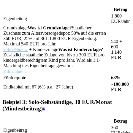
Betrag
1.800
Eigenbeitrag
EUR/Jahr
Grundzulage
Was ist Grundzulage?
Staatlicher
Zuschuss zum Altersvorsorgedepot: 50% auf die ersten
360 EUR, 25% auf 361-1.800 EUR Eigenbeitrag.
540 +
Maximal 540 EUR pro Jahr.
600 =
+
Kinderzulage
Was ist Kinderzulage?
Mehr erfahren →
1.140
Zusätzliche staatliche Zulage von bis zu 300 EUR pro
EUR
kindergeldberechtigtem Kind pro Jahr. Wird als 1:1-
Matching des Eigenbeitrags gewährt.
Mehr erfahren →
Förderquote
63%
~190.000
Endkapital mit 67 (6% p.a., 27 Jahre)
EUR
Beispiel 3: Solo-Selbständige, 30 EUR/Monat
(Mindestbeitrag)
#
Betrag
360
Eigenbeitrag
EUR/Jahr