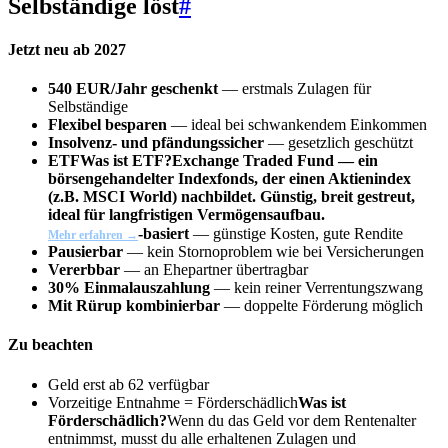
Selbständige löst
#
Jetzt neu ab 2027
540 EUR/Jahr geschenkt
— erstmals Zulagen für
Selbständige
Flexibel besparen
— ideal bei schwankendem Einkommen
Insolvenz- und pfändungssicher
— gesetzlich geschützt
ETF
Was ist ETF?
Exchange Traded Fund — ein
börsengehandelter Indexfonds, der einen Aktienindex
(z.B. MSCI World) nachbildet. Günstig, breit gestreut,
ideal für langfristigen Vermögensaufbau.
-basiert
— günstige Kosten, gute Rendite
Mehr erfahren →
Pausierbar
— kein Stornoproblem wie bei Versicherungen
Vererbbar
— an Ehepartner übertragbar
30% Einmalauszahlung
— kein reiner Verrentungszwang
Mit Rürup kombinierbar
— doppelte Förderung möglich
Zu beachten
Geld erst ab 62 verfügbar
Vorzeitige Entnahme =
Förderschädlich
Was ist
Förderschädlich?
Wenn du das Geld vor dem Rentenalter
entnimmst, musst du alle erhaltenen Zulagen und