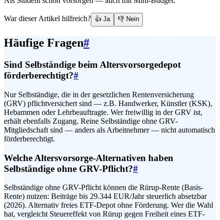
Als Student schon vorsorgen — auch mit Mini-Budget.
War dieser Artikel hilfreich?
👍 Ja
👎 Nein
Häufige Fragen
#
Sind Selbständige beim Altersvorsorgedepot
förderberechtigt?
#
Nur Selbständige, die in der gesetzlichen Rentenversicherung
(GRV) pflichtversichert sind — z.B. Handwerker, Künstler (KSK),
Hebammen oder Lehrbeauftragte. Wer freiwillig in der GRV ist,
erhält ebenfalls Zugang. Reine Selbständige ohne GRV-
Mitgliedschaft sind — anders als Arbeitnehmer — nicht automatisch
förderberechtigt.
Welche Altersvorsorge-Alternativen haben
Selbständige ohne GRV-Pflicht?
#
Selbständige ohne GRV-Pflicht können die Rürup-Rente (Basis-
Rente) nutzen: Beiträge bis 29.344 EUR/Jahr steuerlich absetzbar
(2026). Alternativ freies ETF-Depot ohne Förderung. Wer die Wahl
hat, vergleicht Steuereffekt von Rürup gegen Freiheit eines ETF-