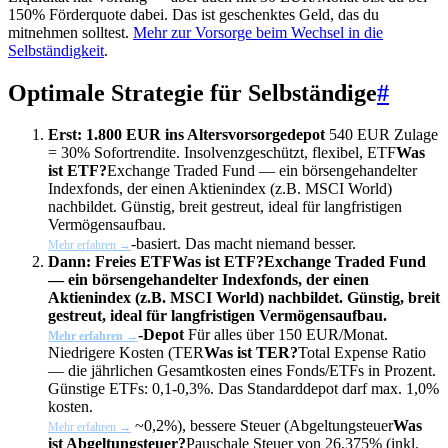
150% Förderquote dabei. Das ist geschenktes Geld, das du
mitnehmen solltest.
Mehr zur Vorsorge beim Wechsel in die
Selbständigkeit
.
Optimale Strategie für Selbständige
#
Erst: 1.800 EUR ins Altersvorsorgedepot
540 EUR Zulage
= 30% Sofortrendite. Insolvenzgeschützt, flexibel,
ETF
Was
ist ETF?
Exchange Traded Fund — ein börsengehandelter
Indexfonds, der einen Aktienindex (z.B. MSCI World)
nachbildet. Günstig, breit gestreut, ideal für langfristigen
Vermögensaufbau.
-basiert. Das macht niemand besser.
Mehr erfahren →
Dann: Freies
ETF
Was ist ETF?
Exchange Traded Fund
— ein börsengehandelter Indexfonds, der einen
Aktienindex (z.B. MSCI World) nachbildet. Günstig, breit
gestreut, ideal für langfristigen Vermögensaufbau.
-Depot
Für alles über 150 EUR/Monat.
Mehr erfahren →
Niedrigere Kosten (
TER
Was ist TER?
Total Expense Ratio
— die jährlichen Gesamtkosten eines Fonds/ETFs in Prozent.
Günstige ETFs: 0,1-0,3%. Das Standarddepot darf max. 1,0%
kosten.
~0,2%), bessere Steuer (
Abgeltungsteuer
Was
Mehr erfahren →
ist Abgeltungsteuer?
Pauschale Steuer von 26,375% (inkl.