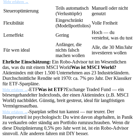
Mehr erfahren →
Teils automatisch
Manuell oder nicht
Steueroptimierung
(Verlusttöpfe)
genutzt
Eingeschränkt
Flexibilität
Volle Freiheit
(Modellportfolios)
Hoch — du
Lerneffekt
Gering
verstehst, was du tust
Anfänger, die
Alle, die 30 Min/Jahr
Für wen ideal
nichts falsch
investieren wollen
machen wollen
Ehrliche Einschätzung:
Ein Robo-Advisor tut im Wesentlichen
das, was du mit einem
MSCI World
Was ist MSCI World?
Aktienindex mit über 1.500 Unternehmen aus 23 Industrieländern.
Durchschnittliche Rendite seit 1970: ca. 7% pro Jahr. Der Klassiker
für ETF-Sparpläne.
-
ETF
Was ist ETF?
Exchange Traded Fund — ein
Mehr erfahren →
börsengehandelter Indexfonds, der einen Aktienindex (z.B. MSCI
World) nachbildet. Günstig, breit gestreut, ideal für langfristigen
Vermögensaufbau.
-Sparplan selbst tun kannst — nur teurer. Der
Mehr erfahren →
Hauptvorteil ist psychologisch: Du wirst davon abgehalten, in Panik
zu verkaufen oder ständig am Portfolio rumzuschrauben. Wenn dir
diese Disziplinierung 0,5% pro Jahr wert ist, ist ein Robo-Advisor
sinnvoll. Alle anderen fahren mit DIY besser.