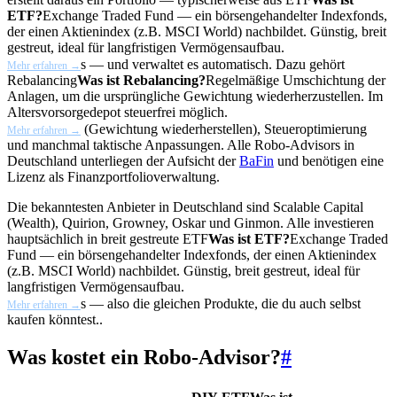
ETF?
Exchange Traded Fund — ein börsengehandelter Indexfonds,
der einen Aktienindex (z.B. MSCI World) nachbildet. Günstig, breit
gestreut, ideal für langfristigen Vermögensaufbau.
s — und verwaltet es automatisch. Dazu gehört
Mehr erfahren →
Rebalancing
Was ist Rebalancing?
Regelmäßige Umschichtung der
Anlagen, um die ursprüngliche Gewichtung wiederherzustellen. Im
Altersvorsorgedepot steuerfrei möglich.
(Gewichtung wiederherstellen), Steueroptimierung
Mehr erfahren →
und manchmal taktische Anpassungen. Alle Robo-Advisors in
Deutschland unterliegen der Aufsicht der
BaFin
und benötigen eine
Lizenz als Finanzportfolioverwaltung.
Die bekanntesten Anbieter in Deutschland sind Scalable Capital
(Wealth), Quirion, Growney, Oskar und Ginmon. Alle investieren
hauptsächlich in breit gestreute
ETF
Was ist ETF?
Exchange Traded
Fund — ein börsengehandelter Indexfonds, der einen Aktienindex
(z.B. MSCI World) nachbildet. Günstig, breit gestreut, ideal für
langfristigen Vermögensaufbau.
s — also die gleichen Produkte, die du auch selbst
Mehr erfahren →
kaufen könntest..
Was kostet ein Robo-Advisor?
#