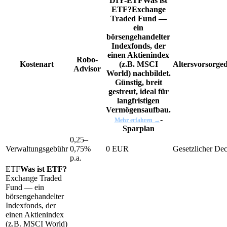
DIY-
ETF
Was ist
ETF?
Exchange
Traded Fund —
ein
börsengehandelter
Indexfonds, der
einen Aktienindex
Robo-
Kostenart
(z.B. MSCI
Altersvorsorge
Advisor
World) nachbildet.
Günstig, breit
gestreut, ideal für
langfristigen
Vermögensaufbau.
-
Mehr erfahren →
Sparplan
0,25–
Verwaltungsgebühr
0,75%
0 EUR
Gesetzlicher Dec
p.a.
ETF
Was ist ETF?
Exchange Traded
Fund — ein
börsengehandelter
Indexfonds, der
einen Aktienindex
(z.B. MSCI World)