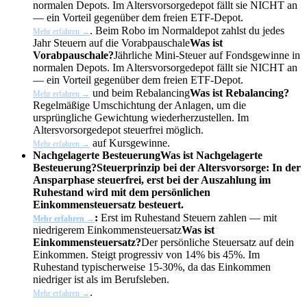
normalen Depots. Im Altersvorsorgedepot fällt sie NICHT an
— ein Vorteil gegenüber dem freien ETF-Depot.
. Beim Robo im Normaldepot zahlst du jedes
Mehr erfahren →
Jahr Steuern auf die
Vorabpauschale
Was ist
Vorabpauschale?
Jährliche Mini-Steuer auf Fondsgewinne in
normalen Depots. Im Altersvorsorgedepot fällt sie NICHT an
— ein Vorteil gegenüber dem freien ETF-Depot.
und beim
Rebalancing
Was ist Rebalancing?
Mehr erfahren →
Regelmäßige Umschichtung der Anlagen, um die
ursprüngliche Gewichtung wiederherzustellen. Im
Altersvorsorgedepot steuerfrei möglich.
auf Kursgewinne.
Mehr erfahren →
Nachgelagerte Besteuerung
Was ist Nachgelagerte
Besteuerung?
Steuerprinzip bei der Altersvorsorge: In der
Ansparphase steuerfrei, erst bei der Auszahlung im
Ruhestand wird mit dem persönlichen
Einkommensteuersatz besteuert.
:
Erst im Ruhestand Steuern zahlen — mit
Mehr erfahren →
niedrigerem
Einkommensteuersatz
Was ist
Einkommensteuersatz?
Der persönliche Steuersatz auf dein
Einkommen. Steigt progressiv von 14% bis 45%. Im
Ruhestand typischerweise 15-30%, da das Einkommen
niedriger ist als im Berufsleben.
.
Mehr erfahren →