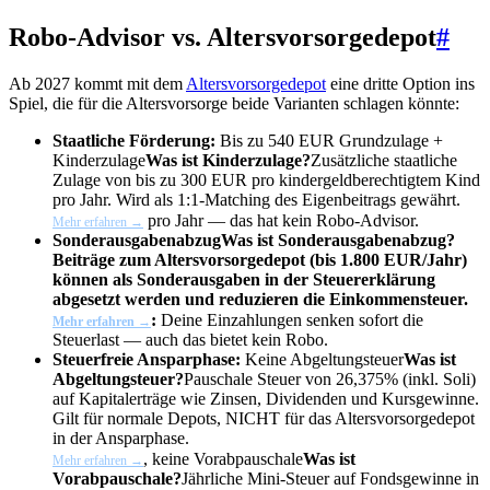
Robo-Advisor vs. Altersvorsorgedepot
#
Ab 2027 kommt mit dem
Altersvorsorgedepot
eine dritte Option ins
Spiel, die für die Altersvorsorge beide Varianten schlagen könnte:
Staatliche Förderung:
Bis zu 540 EUR Grundzulage +
Kinderzulage
Was ist Kinderzulage?
Zusätzliche staatliche
Zulage von bis zu 300 EUR pro kindergeldberechtigtem Kind
pro Jahr. Wird als 1:1-Matching des Eigenbeitrags gewährt.
pro Jahr — das hat kein Robo-Advisor.
Mehr erfahren →
Sonderausgabenabzug
Was ist Sonderausgabenabzug?
Beiträge zum Altersvorsorgedepot (bis 1.800 EUR/Jahr)
können als Sonderausgaben in der Steuererklärung
abgesetzt werden und reduzieren die Einkommensteuer.
:
Deine Einzahlungen senken sofort die
Mehr erfahren →
Steuerlast — auch das bietet kein Robo.
Steuerfreie Ansparphase:
Keine
Abgeltungsteuer
Was ist
Abgeltungsteuer?
Pauschale Steuer von 26,375% (inkl. Soli)
auf Kapitalerträge wie Zinsen, Dividenden und Kursgewinne.
Gilt für normale Depots, NICHT für das Altersvorsorgedepot
in der Ansparphase.
, keine
Vorabpauschale
Was ist
Mehr erfahren →
Vorabpauschale?
Jährliche Mini-Steuer auf Fondsgewinne in