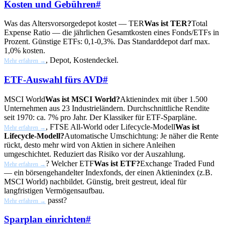
Kosten und Gebühren
#
Was das Altersvorsorgedepot kostet —
TER
Was ist TER?
Total
Expense Ratio — die jährlichen Gesamtkosten eines Fonds/ETFs in
Prozent. Günstige ETFs: 0,1-0,3%. Das Standarddepot darf max.
1,0% kosten.
, Depot, Kostendeckel.
Mehr erfahren →
ETF-Auswahl fürs AVD
#
MSCI World
Was ist MSCI World?
Aktienindex mit über 1.500
Unternehmen aus 23 Industrieländern. Durchschnittliche Rendite
seit 1970: ca. 7% pro Jahr. Der Klassiker für ETF-Sparpläne.
, FTSE All-World oder
Lifecycle-Modell
Was ist
Mehr erfahren →
Lifecycle-Modell?
Automatische Umschichtung: Je näher die Rente
rückt, desto mehr wird von Aktien in sichere Anleihen
umgeschichtet. Reduziert das Risiko vor der Auszahlung.
? Welcher
ETF
Was ist ETF?
Exchange Traded Fund
Mehr erfahren →
— ein börsengehandelter Indexfonds, der einen Aktienindex (z.B.
MSCI World) nachbildet. Günstig, breit gestreut, ideal für
langfristigen Vermögensaufbau.
passt?
Mehr erfahren →
Sparplan einrichten
#