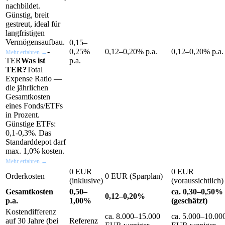
nachbildet.
Günstig, breit
gestreut, ideal für
langfristigen
Vermögensaufbau.
0,15–
-
0,25%
0,12–0,20% p.a.
0,12–0,20% p.a.
Mehr erfahren →
TER
Was ist
p.a.
TER?
Total
Expense Ratio —
die jährlichen
Gesamtkosten
eines Fonds/ETFs
in Prozent.
Günstige ETFs:
0,1-0,3%. Das
Standarddepot darf
max. 1,0% kosten.
Mehr erfahren →
0 EUR
0 EUR
Orderkosten
0 EUR (Sparplan)
(inklusive)
(voraussichtlich)
Gesamtkosten
0,50–
ca. 0,30–0,50%
0,12–0,20%
p.a.
1,00%
(geschätzt)
Kostendifferenz
ca. 8.000–15.000
ca. 5.000–10.00
auf 30 Jahre (bei
Referenz