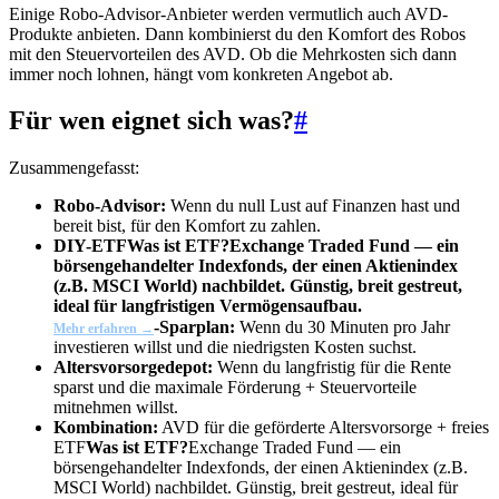
Einige Robo-Advisor-Anbieter werden vermutlich auch AVD-
Produkte anbieten. Dann kombinierst du den Komfort des Robos
mit den Steuervorteilen des AVD. Ob die Mehrkosten sich dann
immer noch lohnen, hängt vom konkreten Angebot ab.
Für wen eignet sich was?
#
Zusammengefasst:
Robo-Advisor:
Wenn du null Lust auf Finanzen hast und
bereit bist, für den Komfort zu zahlen.
DIY-
ETF
Was ist ETF?
Exchange Traded Fund — ein
börsengehandelter Indexfonds, der einen Aktienindex
(z.B. MSCI World) nachbildet. Günstig, breit gestreut,
ideal für langfristigen Vermögensaufbau.
-Sparplan:
Wenn du 30 Minuten pro Jahr
Mehr erfahren →
investieren willst und die niedrigsten Kosten suchst.
Altersvorsorgedepot:
Wenn du langfristig für die Rente
sparst und die maximale Förderung + Steuervorteile
mitnehmen willst.
Kombination:
AVD für die geförderte Altersvorsorge + freies
ETF
Was ist ETF?
Exchange Traded Fund — ein
börsengehandelter Indexfonds, der einen Aktienindex (z.B.
MSCI World) nachbildet. Günstig, breit gestreut, ideal für