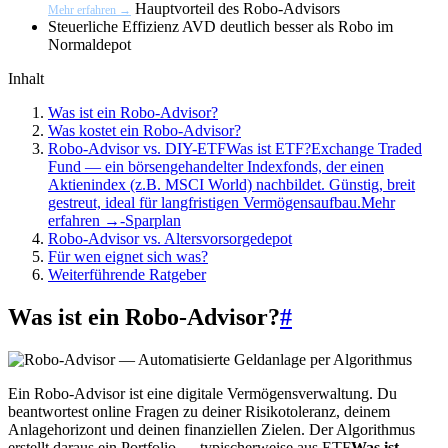
Hauptvorteil des Robo-Advisors
Mehr erfahren →
Steuerliche Effizienz
AVD deutlich besser als Robo im
Normaldepot
Inhalt
Was ist ein Robo-Advisor?
Was kostet ein Robo-Advisor?
Robo-Advisor vs. DIY-ETFWas ist ETF?Exchange Traded
Fund — ein börsengehandelter Indexfonds, der einen
Aktienindex (z.B. MSCI World) nachbildet. Günstig, breit
gestreut, ideal für langfristigen Vermögensaufbau.Mehr
erfahren →-Sparplan
Robo-Advisor vs. Altersvorsorgedepot
Für wen eignet sich was?
Weiterführende Ratgeber
Was ist ein Robo-Advisor?
#
Ein Robo-Advisor ist eine digitale Vermögensverwaltung. Du
beantwortest online Fragen zu deiner Risikotoleranz, deinem
Anlagehorizont und deinen finanziellen Zielen. Der Algorithmus
erstellt daraus ein Portfolio — typischerweise aus
ETF
Was ist