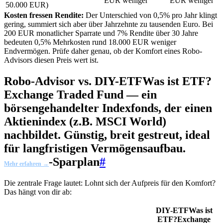
EUR weniger
EUR weniger
50.000 EUR)
Kosten fressen Rendite:
Der Unterschied von 0,5% pro Jahr klingt
gering, summiert sich aber über Jahrzehnte zu tausenden Euro. Bei
200 EUR monatlicher Sparrate und 7% Rendite über 30 Jahre
bedeuten 0,5% Mehrkosten rund 18.000 EUR weniger
Endvermögen. Prüfe daher genau, ob der Komfort eines Robo-
Advisors diesen Preis wert ist.
Robo-Advisor vs. DIY-
ETF
Was ist ETF?
Exchange Traded Fund — ein
börsengehandelter Indexfonds, der einen
Aktienindex (z.B. MSCI World)
nachbildet. Günstig, breit gestreut, ideal
für langfristigen Vermögensaufbau.
-Sparplan
#
Mehr erfahren →
Die zentrale Frage lautet: Lohnt sich der Aufpreis für den Komfort?
Das hängt von dir ab:
DIY-
ETF
Was ist
ETF?
Exchange