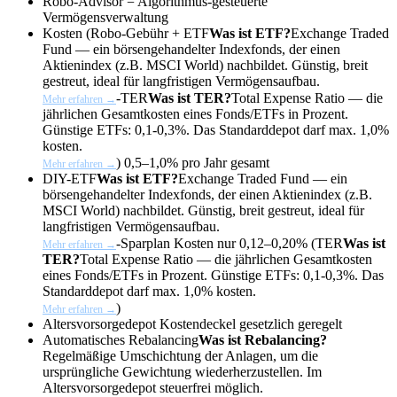
Robo-Advisor =
Algorithmus-gesteuerte
Vermögensverwaltung
Kosten (Robo-Gebühr +
ETF
Was ist ETF?
Exchange Traded
Fund — ein börsengehandelter Indexfonds, der einen
Aktienindex (z.B. MSCI World) nachbildet. Günstig, breit
gestreut, ideal für langfristigen Vermögensaufbau.
-
TER
Was ist TER?
Total Expense Ratio — die
Mehr erfahren →
jährlichen Gesamtkosten eines Fonds/ETFs in Prozent.
Günstige ETFs: 0,1-0,3%. Das Standarddepot darf max. 1,0%
kosten.
)
0,5–1,0% pro Jahr gesamt
Mehr erfahren →
DIY-
ETF
Was ist ETF?
Exchange Traded Fund — ein
börsengehandelter Indexfonds, der einen Aktienindex (z.B.
MSCI World) nachbildet. Günstig, breit gestreut, ideal für
langfristigen Vermögensaufbau.
-Sparplan Kosten
nur 0,12–0,20% (
TER
Was ist
Mehr erfahren →
TER?
Total Expense Ratio — die jährlichen Gesamtkosten
eines Fonds/ETFs in Prozent. Günstige ETFs: 0,1-0,3%. Das
Standarddepot darf max. 1,0% kosten.
)
Mehr erfahren →
Altersvorsorgedepot Kostendeckel
gesetzlich geregelt
Automatisches
Rebalancing
Was ist Rebalancing?
Regelmäßige Umschichtung der Anlagen, um die
ursprüngliche Gewichtung wiederherzustellen. Im
Altersvorsorgedepot steuerfrei möglich.