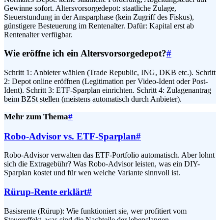
Gewinne sofort. Altersvorsorgedepot: staatliche Zulage,
Steuerstundung in der Ansparphase (kein Zugriff des Fiskus),
günstigere Besteuerung im Rentenalter. Dafür: Kapital erst ab
Rentenalter verfügbar.
Wie eröffne ich ein Altersvorsorgedepot?
#
Schritt 1: Anbieter wählen (Trade Republic, ING, DKB etc.). Schritt
2: Depot online eröffnen (Legitimation per Video-Ident oder Post-
Ident). Schritt 3: ETF-Sparplan einrichten. Schritt 4: Zulagenantrag
beim BZSt stellen (meistens automatisch durch Anbieter).
Mehr zum Thema
#
Robo-Advisor vs. ETF-Sparplan
#
Robo-Advisor verwalten das ETF-Portfolio automatisch. Aber lohnt
sich die Extragebühr? Was Robo-Advisor leisten, was ein DIY-
Sparplan kostet und für wen welche Variante sinnvoll ist.
Rürup-Rente erklärt
#
Basisrente (Rürup): Wie funktioniert sie, wer profitiert vom
Steuereffekt, was sind die Nachteile der lebenslangen