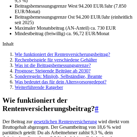
9,3 %)
Beitragsbemessungsgrenze West
94.200 EUR/Jahr (7.850
EUR/Monat)
Beitragsbemessungsgrenze Ost
94.200 EUR/Jahr (einheitlich
seit 2025)
Maximaler Monatsbeitrag (AN-Anteil)
ca. 730 EUR
Mindestbeitrag (freiwillig)
ca. 96,72 EUR/Monat
Inhalt
Wie funktioniert der Rentenversicherungsbeitrag?
Rechenbeispiele für verschiedene Gehälter
Was ist die Beitragsbemessungsgrenze?
Prognose: Steigende Beiträge ab 2030?
Sonderregeln: Minijob, Selbständige, Beamte
Was bedeutet das für dein Altersvorsorgedepot?
Weiterführende Ratgeber
Wie funktioniert der
Rentenversicherungsbeitrag?
#
Der Beitrag zur
gesetzlichen Rentenversicherung
wird direkt vom
Bruttogehalt abgezogen. Der Gesamtbeitrag von 18,6 % wird
paritätisch geteilt: Du als Arbeitnehmer zahlst 9,3 %, dein