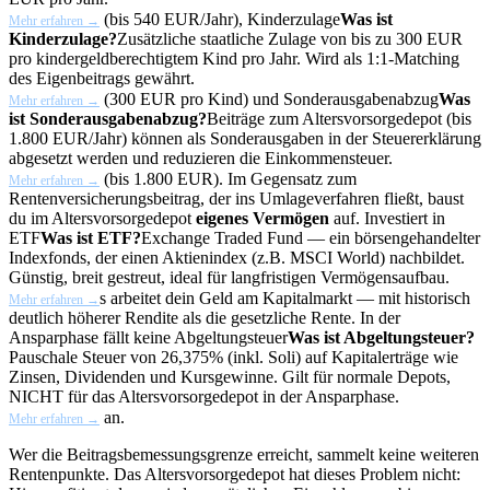
(bis 540 EUR/Jahr),
Kinderzulage
Was ist
Mehr erfahren →
Kinderzulage?
Zusätzliche staatliche Zulage von bis zu 300 EUR
pro kindergeldberechtigtem Kind pro Jahr. Wird als 1:1-Matching
des Eigenbeitrags gewährt.
(300 EUR pro Kind) und
Sonderausgabenabzug
Was
Mehr erfahren →
ist Sonderausgabenabzug?
Beiträge zum Altersvorsorgedepot (bis
1.800 EUR/Jahr) können als Sonderausgaben in der Steuererklärung
abgesetzt werden und reduzieren die Einkommensteuer.
(bis 1.800 EUR). Im Gegensatz zum
Mehr erfahren →
Rentenversicherungsbeitrag, der ins Umlageverfahren fließt, baust
du im Altersvorsorgedepot
eigenes Vermögen
auf. Investiert in
ETF
Was ist ETF?
Exchange Traded Fund — ein börsengehandelter
Indexfonds, der einen Aktienindex (z.B. MSCI World) nachbildet.
Günstig, breit gestreut, ideal für langfristigen Vermögensaufbau.
s arbeitet dein Geld am Kapitalmarkt — mit historisch
Mehr erfahren →
deutlich höherer Rendite als die gesetzliche Rente. In der
Ansparphase fällt keine
Abgeltungsteuer
Was ist Abgeltungsteuer?
Pauschale Steuer von 26,375% (inkl. Soli) auf Kapitalerträge wie
Zinsen, Dividenden und Kursgewinne. Gilt für normale Depots,
NICHT für das Altersvorsorgedepot in der Ansparphase.
an.
Mehr erfahren →
Wer die Beitragsbemessungsgrenze erreicht, sammelt keine weiteren
Rentenpunkte. Das Altersvorsorgedepot hat dieses Problem nicht: