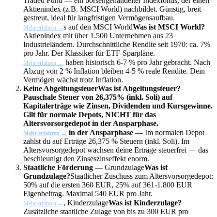
Traded Fund — ein börsengehandelter Indexfonds, der einen
Aktienindex (z.B. MSCI World) nachbildet. Günstig, breit
gestreut, ideal für langfristigen Vermögensaufbau.
s auf den
MSCI World
Was ist MSCI World?
Mehr erfahren →
Aktienindex mit über 1.500 Unternehmen aus 23
Industrieländern. Durchschnittliche Rendite seit 1970: ca. 7%
pro Jahr. Der Klassiker für ETF-Sparpläne.
haben historisch 6-7 % pro Jahr gebracht. Nach
Mehr erfahren →
Abzug von 2 % Inflation bleiben 4-5 % reale Rendite. Dein
Vermögen wächst trotz Inflation.
Keine
Abgeltungsteuer
Was ist Abgeltungsteuer?
Pauschale Steuer von 26,375% (inkl. Soli) auf
Kapitalerträge wie Zinsen, Dividenden und Kursgewinne.
Gilt für normale Depots, NICHT für das
Altersvorsorgedepot in der Ansparphase.
in der Ansparphase
— Im normalen Depot
Mehr erfahren →
zahlst du auf Erträge 26,375 % Steuern (inkl. Soli). Im
Altersvorsorgedepot wachsen deine Erträge steuerfrei — das
beschleunigt den Zinseszinseffekt enorm.
Staatliche Förderung
—
Grundzulage
Was ist
Grundzulage?
Staatlicher Zuschuss zum Altersvorsorgedepot:
50% auf die ersten 360 EUR, 25% auf 361-1.800 EUR
Eigenbeitrag. Maximal 540 EUR pro Jahr.
,
Kinderzulage
Was ist Kinderzulage?
Mehr erfahren →
Zusätzliche staatliche Zulage von bis zu 300 EUR pro