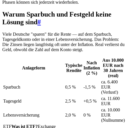
Phasen können sich jederzeit wiederholen.
Warum Sparbuch und Festgeld keine
Lösung sind
#
Viele Deutsche "sparen" für die Rente — auf dem Sparbuch,
Tagesgeldkonto oder in einer Lebensversicherung. Das Problem:
Die Zinsen liegen langfristig oft unter der Inflation. Real verlierst du
Geld, obwohl die Zahl auf dem Konto steigt.
Aus 10.000
Nach
Typische
EUR nach
Anlageform
Inflation
Rendite
30 Jahren
(2 %)
(real)
ca. 6.400
Sparbuch
0,5 %
-1,5 %
EUR
(Verlust!)
ca. 11.600
Tagesgeld
2,5 %
+0,5 %
EUR
ca. 10.000
Lebensversicherung
2,0 %
0 %
EUR
(Nullsumme)
ETF
Was ist ETF?
Exchange