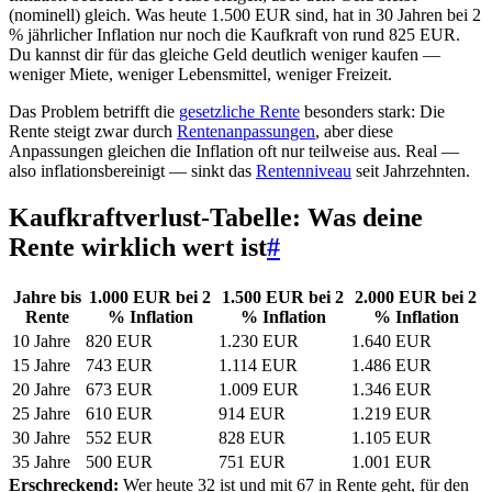
(nominell) gleich. Was heute 1.500 EUR sind, hat in 30 Jahren bei 2
% jährlicher Inflation nur noch die Kaufkraft von rund 825 EUR.
Du kannst dir für das gleiche Geld deutlich weniger kaufen —
weniger Miete, weniger Lebensmittel, weniger Freizeit.
Das Problem betrifft die
gesetzliche Rente
besonders stark: Die
Rente steigt zwar durch
Rentenanpassungen
, aber diese
Anpassungen gleichen die Inflation oft nur teilweise aus. Real —
also inflationsbereinigt — sinkt das
Rentenniveau
seit Jahrzehnten.
Kaufkraftverlust-Tabelle: Was deine
Rente wirklich wert ist
#
Jahre bis
1.000 EUR bei 2
1.500 EUR bei 2
2.000 EUR bei 2
Rente
% Inflation
% Inflation
% Inflation
10 Jahre
820 EUR
1.230 EUR
1.640 EUR
15 Jahre
743 EUR
1.114 EUR
1.486 EUR
20 Jahre
673 EUR
1.009 EUR
1.346 EUR
25 Jahre
610 EUR
914 EUR
1.219 EUR
30 Jahre
552 EUR
828 EUR
1.105 EUR
35 Jahre
500 EUR
751 EUR
1.001 EUR
Erschreckend:
Wer heute 32 ist und mit 67 in Rente geht, für den