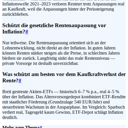
Inflationswelle 2021–2023 verloren Rentner trotz Anpassungen real
an Kaufkraft, weil die Anpassungen hinter der Preissteigerung
zurückblieben.
Schützt die gesetzliche Rentenanpassung vor
Inflation?
#
Nur teilweise. Die Rentenanpassung orientiert sich an der
Lohnentwicklung, nicht direkt an der Inflation. In guten Jahren
können Renten stärker steigen als die Preise, in schlechten Jahren
bleiben sie zurück. Langfristig sinkt das reale Rentenniveau —
private Vorsorge ist deshalb unverzichtbar.
Was schützt am besten vor dem Kaufkraftverlust der
Rente?
#
Breit gestreute Aktien-ETFs — historisch 6–7 % p.a., real 4–5 %
über der Inflation. Das Altersvorsorgedepot kombiniert ETF-Rendite
mit staatlicher Förderung (Grundzulage 540 EUR/Jahr) und
steuerfreiem Wachstum in der Ansparphase. Im Vergleich: Sparbuch
verliert real, Tagesgeld kaum Gewinn, ETF-Depot schlägt Inflation
deutlich.
Mehr zum Thema
#