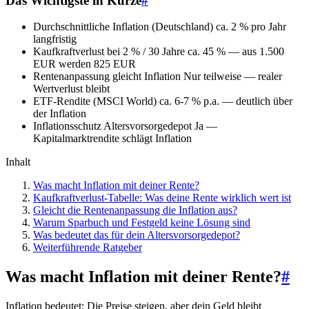
Das Wichtigste in Kürze
#
Durchschnittliche Inflation (Deutschland)
ca. 2 % pro Jahr
langfristig
Kaufkraftverlust bei 2 % / 30 Jahre
ca. 45 % — aus 1.500
EUR werden 825 EUR
Rentenanpassung gleicht Inflation
Nur teilweise — realer
Wertverlust bleibt
ETF-Rendite (MSCI World)
ca. 6-7 % p.a. — deutlich über
der Inflation
Inflationsschutz Altersvorsorgedepot
Ja —
Kapitalmarktrendite schlägt Inflation
Inhalt
Was macht Inflation mit deiner Rente?
Kaufkraftverlust-Tabelle: Was deine Rente wirklich wert ist
Gleicht die Rentenanpassung die Inflation aus?
Warum Sparbuch und Festgeld keine Lösung sind
Was bedeutet das für dein Altersvorsorgedepot?
Weiterführende Ratgeber
Was macht Inflation mit deiner Rente?
#
Inflation bedeutet: Die Preise steigen, aber dein Geld bleibt