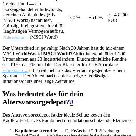
Traded Fund — ein
börsengehandelter Indexfonds,
der einen Aktienindex (z.B.
ca. 43.200
7,0 %
+5,0 %
MSCI World) nachbildet.
EUR
Günstig, breit gestreut, ideal für
langfristigen Vermögensaufbau.
(MSCI World)
Mehr erfahren →
Der Unterschied ist gewaltig: Nach 30 Jahren hast du mit einem
MSCI World
Was ist MSCI World?
Aktienindex mit über 1.500
Unternehmen aus 23 Industrieländern. Durchschnittliche Rendite
seit 1970: ca. 7% pro Jahr. Der Klassiker für ETF-Sparpläne.
-ETF real mehr als das Vierfache gegenüber einem
Mehr erfahren →
Sparbuch. Der Aktienmarkt ist der einzige zuverlässige
Inflationsschutz über lange Zeiträume.
Was bedeutet das für dein
Altersvorsorgedepot?
#
Das Altersvorsorgedepot ist der ideale Schutz gegen den
Kaufkraftverlust. Es kombiniert drei inflationsschützende Elemente:
Kapitalmarktrendite
—
ETF
Was ist ETF?
Exchange