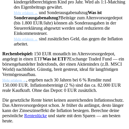
kindergeldberechtigtem Kind pro Jahr. Wird als 1:1-Matching
des Eigenbeitrags gewährt.
und
Sonderausgabenabzug
Was ist
Mehr erfahren →
Sonderausgabenabzug?
Beiträge zum Altersvorsorgedepot
(bis 1.800 EUR/Jahr) können als Sonderausgaben in der
Steuererklärung abgesetzt werden und reduzieren die
Einkommensteuer.
sind zusätzliches Geld, das gegen die Inflation
Mehr erfahren →
arbeitet.
Rechenbeispiel:
150 EUR monatlich im Altersvorsorgedepot,
angelegt in einen
ETF
Was ist ETF?
Exchange Traded Fund — ein
börsengehandelter Indexfonds, der einen Aktienindex (z.B. MSCI
World) nachbildet. Günstig, breit gestreut, ideal für langfristigen
Vermögensaufbau.
, ergeben nach 30 Jahren bei 6 % Rendite rund
Mehr erfahren →
150.000 EUR. Inflationsbereinigt (2 %) sind das ca. 82.000 EUR
reale Kaufkraft. Ohne das Depot: 0 EUR zusätzlich.
Die gesetzliche Rente bietet keinen ausreichenden Inflationsschutz.
Das Altersvorsorgedepot schon. Je früher du anfängst, desto länger
kann der Zinseszinseffekt die Inflation besiegen. Berechne deine
persönliche
Rentenlücke
und starte mit dem Sparen — am besten
heute.