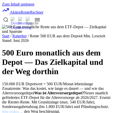
Zum Inhalt springen
AktienRente
Rechner
Start
/
Ratgeber
/ Rente 500 EUR aus dem Depot
4 Min. Lesezeit
Stand: Juni 2026
500 Euro monatlich aus dem
Depot — Das Zielkapital und
der Weg dorthin
150.000 EUR Depotwert = 500 EUR/Monat lebenslange
Zusatzrente. Was das kostet, wie lange es dauert — und wie das
Altersvorsorgedepot
Was ist Altersvorsorgedepot?
Neues staatlich
gefördertes ETF-Depot für die Altersvorsorge ab 2026/2027. Ersetzt
die Riester-Rente. Mit Grundzulage (max. 540 EUR/Jahr),
Sonderausgabenabzug (bis 1.800 EUR/Jahr) und Pfändungsschutz.
den Weg beschleunigt.
Mehr erfahren →