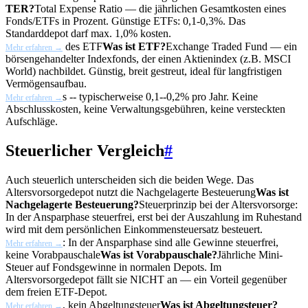
TER?
Total Expense Ratio — die jährlichen Gesamtkosten eines
Fonds/ETFs in Prozent. Günstige ETFs: 0,1-0,3%. Das
Standarddepot darf max. 1,0% kosten.
des
ETF
Was ist ETF?
Exchange Traded Fund — ein
Mehr erfahren →
börsengehandelter Indexfonds, der einen Aktienindex (z.B. MSCI
World) nachbildet. Günstig, breit gestreut, ideal für langfristigen
Vermögensaufbau.
s -- typischerweise 0,1--0,2% pro Jahr. Keine
Mehr erfahren →
Abschlusskosten, keine Verwaltungsgebühren, keine versteckten
Aufschläge.
Steuerlicher Vergleich
#
Auch steuerlich unterscheiden sich die beiden Wege. Das
Altersvorsorgedepot nutzt die
Nachgelagerte Besteuerung
Was ist
Nachgelagerte Besteuerung?
Steuerprinzip bei der Altersvorsorge:
In der Ansparphase steuerfrei, erst bei der Auszahlung im Ruhestand
wird mit dem persönlichen Einkommensteuersatz besteuert.
: In der Ansparphase sind alle Gewinne steuerfrei,
Mehr erfahren →
keine
Vorabpauschale
Was ist Vorabpauschale?
Jährliche Mini-
Steuer auf Fondsgewinne in normalen Depots. Im
Altersvorsorgedepot fällt sie NICHT an — ein Vorteil gegenüber
dem freien ETF-Depot.
, kein
Abgeltungsteuer
Was ist Abgeltungsteuer?
Mehr erfahren →