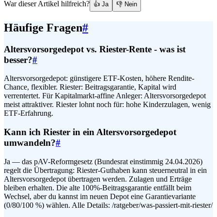
War dieser Artikel hilfreich?
👍 Ja
👎 Nein
Häufige Fragen
#
Altersvorsorgedepot vs. Riester-Rente - was ist
besser?
#
Altersvorsorgedepot: günstigere ETF-Kosten, höhere Rendite-
Chance, flexibler. Riester: Beitragsgarantie, Kapital wird
verrentertet. Für Kapitalmarkt-affine Anleger: Altersvorsorgedepot
meist attraktiver. Riester lohnt noch für: hohe Kinderzulagen, wenig
ETF-Erfahrung.
Kann ich Riester in ein Altersvorsorgedepot
umwandeln?
#
Ja — das pAV-Reformgesetz (Bundesrat einstimmig 24.04.2026)
regelt die Übertragung: Riester-Guthaben kann steuerneutral in ein
Altersvorsorgedepot übertragen werden. Zulagen und Erträge
bleiben erhalten. Die alte 100%-Beitragsgarantie entfällt beim
Wechsel, aber du kannst im neuen Depot eine Garantievariante
(0/80/100 %) wählen. Alle Details: /ratgeber/was-passiert-mit-riester/