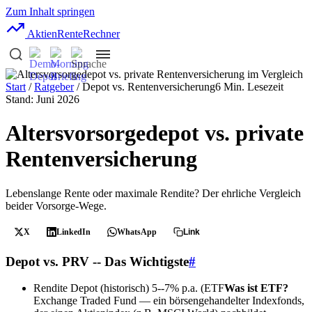
Zum Inhalt springen
AktienRente
Rechner
Start
/
Ratgeber
/ Depot vs. Rentenversicherung
6 Min. Lesezeit
Stand: Juni 2026
Altersvorsorgedepot vs. private
Rentenversicherung
Lebenslange Rente oder maximale Rendite? Der ehrliche Vergleich
beider Vorsorge-Wege.
X
LinkedIn
WhatsApp
Link
Depot vs. PRV -- Das Wichtigste
#
Rendite Depot (historisch)
5--7% p.a. (
ETF
Was ist ETF?
Exchange Traded Fund — ein börsengehandelter Indexfonds,