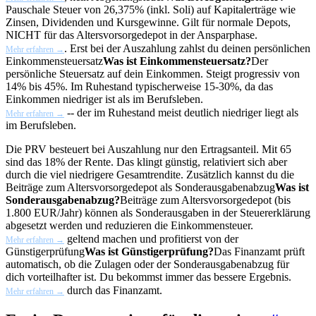
Pauschale Steuer von 26,375% (inkl. Soli) auf Kapitalerträge wie
Zinsen, Dividenden und Kursgewinne. Gilt für normale Depots,
NICHT für das Altersvorsorgedepot in der Ansparphase.
. Erst bei der Auszahlung zahlst du deinen persönlichen
Mehr erfahren →
Einkommensteuersatz
Was ist Einkommensteuersatz?
Der
persönliche Steuersatz auf dein Einkommen. Steigt progressiv von
14% bis 45%. Im Ruhestand typischerweise 15-30%, da das
Einkommen niedriger ist als im Berufsleben.
-- der im Ruhestand meist deutlich niedriger liegt als
Mehr erfahren →
im Berufsleben.
Die PRV besteuert bei Auszahlung nur den Ertragsanteil. Mit 65
sind das 18% der Rente. Das klingt günstig, relativiert sich aber
durch die viel niedrigere Gesamtrendite. Zusätzlich kannst du die
Beiträge zum Altersvorsorgedepot als
Sonderausgabenabzug
Was ist
Sonderausgabenabzug?
Beiträge zum Altersvorsorgedepot (bis
1.800 EUR/Jahr) können als Sonderausgaben in der Steuererklärung
abgesetzt werden und reduzieren die Einkommensteuer.
geltend machen und profitierst von der
Mehr erfahren →
Günstigerprüfung
Was ist Günstigerprüfung?
Das Finanzamt prüft
automatisch, ob die Zulagen oder der Sonderausgabenabzug für
dich vorteilhafter ist. Du bekommst immer das bessere Ergebnis.
durch das Finanzamt.
Mehr erfahren →