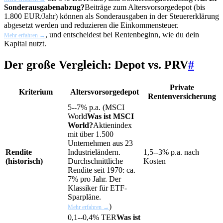
Sonderausgabenabzug?
Beiträge zum Altersvorsorgedepot (bis
1.800 EUR/Jahr) können als Sonderausgaben in der Steuererklärung
abgesetzt werden und reduzieren die Einkommensteuer.
, und entscheidest bei Rentenbeginn, wie du dein
Mehr erfahren →
Kapital nutzt.
Der große Vergleich: Depot vs. PRV
#
Private
Kriterium
Altersvorsorgedepot
Rentenversicherung
5--7% p.a. (
MSCI
World
Was ist MSCI
World?
Aktienindex
mit über 1.500
Unternehmen aus 23
Rendite
Industrieländern.
1,5--3% p.a. nach
(historisch)
Durchschnittliche
Kosten
Rendite seit 1970: ca.
7% pro Jahr. Der
Klassiker für ETF-
Sparpläne.
)
Mehr erfahren →
0,1--0,4%
TER
Was ist