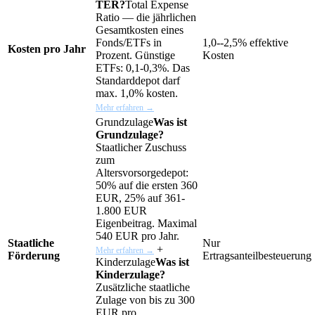
TER?
Total Expense
Ratio — die jährlichen
Gesamtkosten eines
Fonds/ETFs in
1,0--2,5% effektive
Kosten pro Jahr
Prozent. Günstige
Kosten
ETFs: 0,1-0,3%. Das
Standarddepot darf
max. 1,0% kosten.
Mehr erfahren →
Grundzulage
Was ist
Grundzulage?
Staatlicher Zuschuss
zum
Altersvorsorgedepot:
50% auf die ersten 360
EUR, 25% auf 361-
1.800 EUR
Eigenbeitrag. Maximal
540 EUR pro Jahr.
Staatliche
Nur
+
Mehr erfahren →
Förderung
Ertragsanteilbesteuerung
Kinderzulage
Was ist
Kinderzulage?
Zusätzliche staatliche
Zulage von bis zu 300
EUR pro