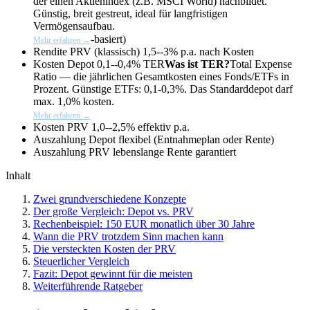
der einen Aktienindex (z.B. MSCI World) nachbildet.
Günstig, breit gestreut, ideal für langfristigen
Vermögensaufbau.
-basiert)
Mehr erfahren →
Rendite PRV (klassisch)
1,5--3% p.a. nach Kosten
Kosten Depot
0,1--0,4%
TER
Was ist TER?
Total Expense
Ratio — die jährlichen Gesamtkosten eines Fonds/ETFs in
Prozent. Günstige ETFs: 0,1-0,3%. Das Standarddepot darf
max. 1,0% kosten.
Mehr erfahren →
Kosten PRV
1,0--2,5% effektiv p.a.
Auszahlung Depot
flexibel (Entnahmeplan oder Rente)
Auszahlung PRV
lebenslange Rente garantiert
Inhalt
Zwei grundverschiedene Konzepte
Der große Vergleich: Depot vs. PRV
Rechenbeispiel: 150 EUR monatlich über 30 Jahre
Wann die PRV trotzdem Sinn machen kann
Die versteckten Kosten der PRV
Steuerlicher Vergleich
Fazit: Depot gewinnt für die meisten
Weiterführende Ratgeber