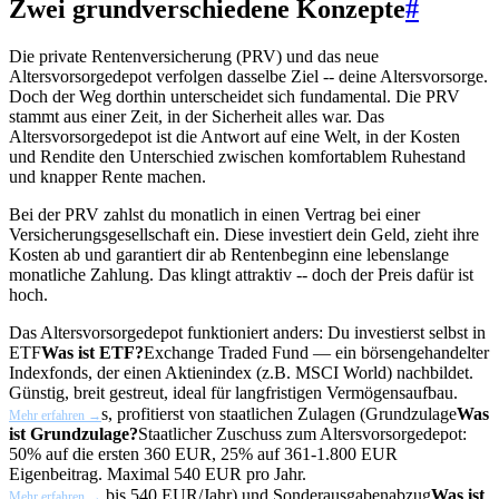
Zwei grundverschiedene Konzepte
#
Die private Rentenversicherung (PRV) und das neue
Altersvorsorgedepot verfolgen dasselbe Ziel -- deine Altersvorsorge.
Doch der Weg dorthin unterscheidet sich fundamental. Die PRV
stammt aus einer Zeit, in der Sicherheit alles war. Das
Altersvorsorgedepot ist die Antwort auf eine Welt, in der Kosten
und Rendite den Unterschied zwischen komfortablem Ruhestand
und knapper Rente machen.
Bei der PRV zahlst du monatlich in einen Vertrag bei einer
Versicherungsgesellschaft ein. Diese investiert dein Geld, zieht ihre
Kosten ab und garantiert dir ab Rentenbeginn eine lebenslange
monatliche Zahlung. Das klingt attraktiv -- doch der Preis dafür ist
hoch.
Das Altersvorsorgedepot funktioniert anders: Du investierst selbst in
ETF
Was ist ETF?
Exchange Traded Fund — ein börsengehandelter
Indexfonds, der einen Aktienindex (z.B. MSCI World) nachbildet.
Günstig, breit gestreut, ideal für langfristigen Vermögensaufbau.
s, profitierst von staatlichen Zulagen (
Grundzulage
Was
Mehr erfahren →
ist Grundzulage?
Staatlicher Zuschuss zum Altersvorsorgedepot:
50% auf die ersten 360 EUR, 25% auf 361-1.800 EUR
Eigenbeitrag. Maximal 540 EUR pro Jahr.
bis 540 EUR/Jahr) und
Sonderausgabenabzug
Was ist
Mehr erfahren →