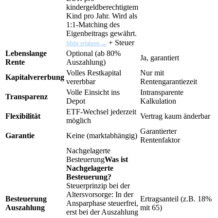
kindergeldberechtigtem
Kind pro Jahr. Wird als
1:1-Matching des
Eigenbeitrags gewährt.
+ Steuer
Mehr erfahren →
Lebenslange
Optional (ab 80%
Ja, garantiert
Rente
Auszahlung)
Volles Restkapital
Nur mit
Kapitalvererbung
vererbbar
Rentengarantiezeit
Volle Einsicht ins
Intransparente
Transparenz
Depot
Kalkulation
ETF-Wechsel jederzeit
Flexibilität
Vertrag kaum änderbar
möglich
Garantierter
Garantie
Keine (marktabhängig)
Rentenfaktor
Nachgelagerte
Besteuerung
Was ist
Nachgelagerte
Besteuerung?
Steuerprinzip bei der
Altersvorsorge: In der
Besteuerung
Ertragsanteil (z.B. 18%
Ansparphase steuerfrei,
Auszahlung
mit 65)
erst bei der Auszahlung