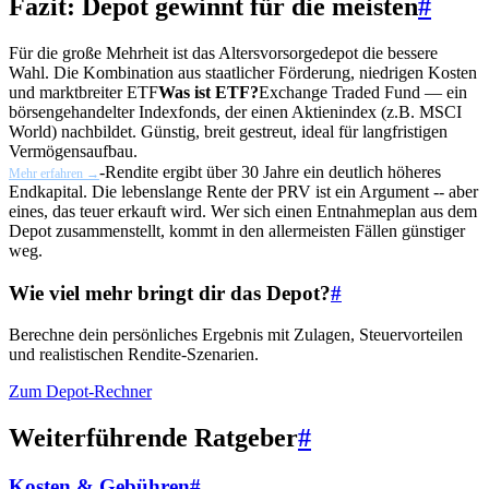
Fazit: Depot gewinnt für die meisten
#
Für die große Mehrheit ist das Altersvorsorgedepot die bessere
Wahl. Die Kombination aus staatlicher Förderung, niedrigen Kosten
und marktbreiter
ETF
Was ist ETF?
Exchange Traded Fund — ein
börsengehandelter Indexfonds, der einen Aktienindex (z.B. MSCI
World) nachbildet. Günstig, breit gestreut, ideal für langfristigen
Vermögensaufbau.
-Rendite ergibt über 30 Jahre ein deutlich höheres
Mehr erfahren →
Endkapital. Die lebenslange Rente der PRV ist ein Argument -- aber
eines, das teuer erkauft wird. Wer sich einen Entnahmeplan aus dem
Depot zusammenstellt, kommt in den allermeisten Fällen günstiger
weg.
Wie viel mehr bringt dir das Depot?
#
Berechne dein persönliches Ergebnis mit Zulagen, Steuervorteilen
und realistischen Rendite-Szenarien.
Zum Depot-Rechner
Weiterführende Ratgeber
#
Kosten & Gebühren
#