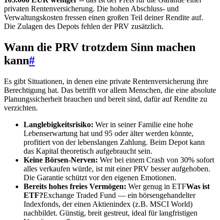
privaten Rentenversicherung. Die hohen Abschluss- und
Verwaltungskosten fressen einen großen Teil deiner Rendite auf.
Die Zulagen des Depots fehlen der PRV zusätzlich.
Wann die PRV trotzdem Sinn machen
kann
#
Es gibt Situationen, in denen eine private Rentenversicherung ihre
Berechtigung hat. Das betrifft vor allem Menschen, die eine absolute
Planungssicherheit brauchen und bereit sind, dafür auf Rendite zu
verzichten.
Langlebigkeitsrisiko:
Wer in seiner Familie eine hohe
Lebenserwartung hat und 95 oder älter werden könnte,
profitiert von der lebenslangen Zahlung. Beim Depot kann
das Kapital theoretisch aufgebraucht sein.
Keine Börsen-Nerven:
Wer bei einem Crash von 30% sofort
alles verkaufen würde, ist mit einer PRV besser aufgehoben.
Die Garantie schützt vor den eigenen Emotionen.
Bereits hohes freies Vermögen:
Wer genug in
ETF
Was ist
ETF?
Exchange Traded Fund — ein börsengehandelter
Indexfonds, der einen Aktienindex (z.B. MSCI World)
nachbildet. Günstig, breit gestreut, ideal für langfristigen