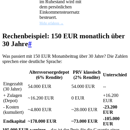
im Ruhestand wird mit
dem persönlichen
Einkommensteuersatz
besteuert.
Mehr erfahren →
Rechenbeispiel: 150 EUR monatlich über
30 Jahre
#
Was passiert mit 150 EUR Monatsbeitrag über 30 Jahre? Die Zahlen
sprechen eine deutliche Sprache:
Altersvorsorgedepot
PRV klassisch
Unterschied
(6% Rendite)
(2% Rendite)
Eingezahlt
54.000 EUR
54.000 EUR
--
(30 Jahre)
+ Zulagen
+16.200
~16.200 EUR
0 EUR
(Depot)
EUR
- Kosten
-23.200
~4.800 EUR
~28.000 EUR
(kumuliert)
EUR
-105.000
Endkapital
~178.000 EUR
~73.000 EUR
EUR
105.000 EUR weniger
-- das ist der Preis für die Garantie einer