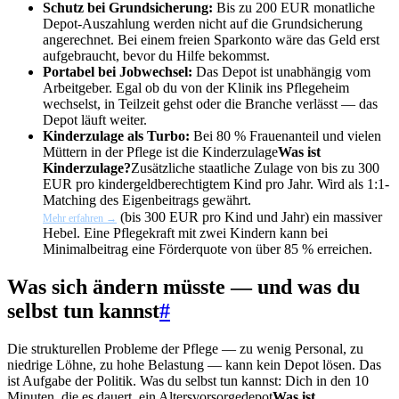
Schutz bei Grundsicherung:
Bis zu 200 EUR monatliche
Depot-Auszahlung werden nicht auf die Grundsicherung
angerechnet. Bei einem freien Sparkonto wäre das Geld erst
aufgebraucht, bevor du Hilfe bekommst.
Portabel bei Jobwechsel:
Das Depot ist unabhängig vom
Arbeitgeber. Egal ob du von der Klinik ins Pflegeheim
wechselst, in Teilzeit gehst oder die Branche verlässt — das
Depot läuft weiter.
Kinderzulage als Turbo:
Bei 80 % Frauenanteil und vielen
Müttern in der Pflege ist die
Kinderzulage
Was ist
Kinderzulage?
Zusätzliche staatliche Zulage von bis zu 300
EUR pro kindergeldberechtigtem Kind pro Jahr. Wird als 1:1-
Matching des Eigenbeitrags gewährt.
(bis 300 EUR pro Kind und Jahr) ein massiver
Mehr erfahren →
Hebel. Eine Pflegekraft mit zwei Kindern kann bei
Minimalbeitrag eine Förderquote von über 85 % erreichen.
Was sich ändern müsste — und was du
selbst tun kannst
#
Die strukturellen Probleme der Pflege — zu wenig Personal, zu
niedrige Löhne, zu hohe Belastung — kann kein Depot lösen. Das
ist Aufgabe der Politik. Was du selbst tun kannst: Dich in den 10
Minuten, die es dauert, ein
Altersvorsorgedepot
Was ist