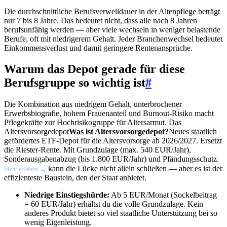
Die durchschnittliche Berufsverweildauer in der Altenpflege beträgt
nur 7 bis 8 Jahre. Das bedeutet nicht, dass alle nach 8 Jahren
berufsunfähig werden — aber viele wechseln in weniger belastende
Berufe, oft mit niedrigerem Gehalt. Jeder Branchenwechsel bedeutet
Einkommensverlust und damit geringere Rentenansprüche.
Warum das Depot gerade für diese
Berufsgruppe so wichtig ist
#
Die Kombination aus niedrigem Gehalt, unterbrochener
Erwerbsbiografie, hohem Frauenanteil und Burnout-Risiko macht
Pflegekräfte zur Hochrisikogruppe für Altersarmut. Das
Altersvorsorgedepot
Was ist Altersvorsorgedepot?
Neues staatlich
gefördertes ETF-Depot für die Altersvorsorge ab 2026/2027. Ersetzt
die Riester-Rente. Mit Grundzulage (max. 540 EUR/Jahr),
Sonderausgabenabzug (bis 1.800 EUR/Jahr) und Pfändungsschutz.
kann die Lücke nicht allein schließen — aber es ist der
Mehr erfahren →
effizienteste Baustein, den der Staat anbietet.
Niedrige Einstiegshürde:
Ab 5 EUR/Monat (Sockelbeitrag
= 60 EUR/Jahr) erhältst du die volle Grundzulage. Kein
anderes Produkt bietet so viel staatliche Unterstützung bei so
wenig Eigenleistung.