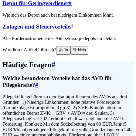
Depot für Geringverdiener
#
Wie sich das Depot auch bei niedrigem Einkommen lohnt.
Zulagen und Steuervorteile
#
Alle Förderinstrumente des Altersvorsorgedepots im Detail.
War dieser Artikel hilfreich?
👍 Ja
👎 Nein
Häufige Fragen
#
Welche besonderen Vorteile hat das AVD für
Pflegekräfte?
#
Pflegekräfte gehören zu den Hauptprofiteuren des AVDs aus drei
Gründen: 1) Niedrige Einkommen: hohe relative Förderquote
(Grundzulage ist proportional groß). 2) ZVK-Kombination: im
öffentlichen Dienst ZVK + GRV + AVD = drei Säulen. 3)
Pflegezuschlag seit 2022 erhöht Gehalt → steigt auch die AVD-
Förderung. Konkret: Mit dem Sockelbeitrag von 60 EUR/Jahr (5
EUR/Monat) erhält jede Pflegekraft die volle Grundzulage von 540
EUR — einkommensunabhängig, Förderquote über 1.000 %.