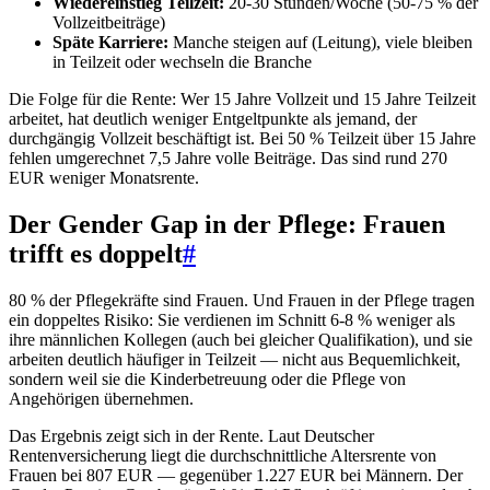
Wiedereinstieg Teilzeit:
20-30 Stunden/Woche (50-75 % der
Vollzeitbeiträge)
Späte Karriere:
Manche steigen auf (Leitung), viele bleiben
in Teilzeit oder wechseln die Branche
Die Folge für die Rente: Wer 15 Jahre Vollzeit und 15 Jahre Teilzeit
arbeitet, hat deutlich weniger Entgeltpunkte als jemand, der
durchgängig Vollzeit beschäftigt ist. Bei 50 % Teilzeit über 15 Jahre
fehlen umgerechnet 7,5 Jahre volle Beiträge. Das sind rund 270
EUR weniger Monatsrente.
Der Gender Gap in der Pflege: Frauen
trifft es doppelt
#
80 % der Pflegekräfte sind Frauen. Und Frauen in der Pflege tragen
ein doppeltes Risiko: Sie verdienen im Schnitt 6-8 % weniger als
ihre männlichen Kollegen (auch bei gleicher Qualifikation), und sie
arbeiten deutlich häufiger in Teilzeit — nicht aus Bequemlichkeit,
sondern weil sie die Kinderbetreuung oder die Pflege von
Angehörigen übernehmen.
Das Ergebnis zeigt sich in der Rente. Laut Deutscher
Rentenversicherung liegt die durchschnittliche Altersrente von
Frauen bei 807 EUR — gegenüber 1.227 EUR bei Männern. Der