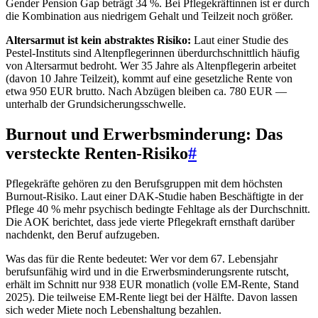
Gender Pension Gap beträgt 34 %. Bei Pflegekräftinnen ist er durch
die Kombination aus niedrigem Gehalt und Teilzeit noch größer.
Altersarmut ist kein abstraktes Risiko:
Laut einer Studie des
Pestel-Instituts sind Altenpflegerinnen überdurchschnittlich häufig
von Altersarmut bedroht. Wer 35 Jahre als Altenpflegerin arbeitet
(davon 10 Jahre Teilzeit), kommt auf eine gesetzliche Rente von
etwa 950 EUR brutto. Nach Abzügen bleiben ca. 780 EUR —
unterhalb der Grundsicherungsschwelle.
Burnout und Erwerbsminderung: Das
versteckte Renten-Risiko
#
Pflegekräfte gehören zu den Berufsgruppen mit dem höchsten
Burnout-Risiko. Laut einer DAK-Studie haben Beschäftigte in der
Pflege 40 % mehr psychisch bedingte Fehltage als der Durchschnitt.
Die AOK berichtet, dass jede vierte Pflegekraft ernsthaft darüber
nachdenkt, den Beruf aufzugeben.
Was das für die Rente bedeutet: Wer vor dem 67. Lebensjahr
berufsunfähig wird und in die Erwerbsminderungsrente rutscht,
erhält im Schnitt nur 938 EUR monatlich (volle EM-Rente, Stand
2025). Die teilweise EM-Rente liegt bei der Hälfte. Davon lassen
sich weder Miete noch Lebenshaltung bezahlen.