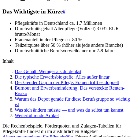
Das Wichtigste in Kürze
#
Pflegekräfte in Deutschland
ca. 1,7 Millionen
Durchschnittsgehalt Altenpflege (Vollzeit)
3.032 EUR
brutto/Monat
Frauenanteil in der Pflege
ca. 80 %
Teilzeitquote
über 50 % (höher als jede andere Branche)
Durchschnittliche Berufsverweildauer
nur 7-8 Jahre
Inhalt
Das Gehalt: Weniger als du denkst
Die typische Erwerbsbiografie: Alles außer linear
Der Gender Gap in der Pflege: Frauen trifft es doppelt
Burnout und Erwerbsminderung: Das versteckte Renten-
Risiko
Warum das Depot gerade für diese Berufsgruppe so wichtig
ist
Was sich ändern müsste — und was du selbst tun kannst
Weiterführende Artikel
Die Rechenbeispiele, Förderquoten und Zulagen-Tabellen für
Pflegekräfte findest du im ausführlichen Ratgeber
Altersvorsorgedepot für Pflegekräfte
. Dieser Artikel schaut auf das,