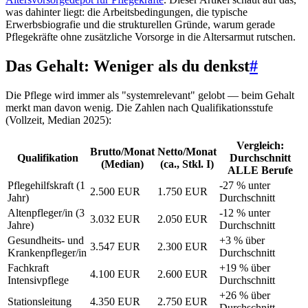
was dahinter liegt: die Arbeitsbedingungen, die typische
Erwerbsbiografie und die strukturellen Gründe, warum gerade
Pflegekräfte ohne zusätzliche Vorsorge in die Altersarmut rutschen.
Das Gehalt: Weniger als du denkst
#
Die Pflege wird immer als "systemrelevant" gelobt — beim Gehalt
merkt man davon wenig. Die Zahlen nach Qualifikationsstufe
(Vollzeit, Median 2025):
Vergleich:
Brutto/Monat
Netto/Monat
Qualifikation
Durchschnitt
(Median)
(ca., Stkl. I)
ALLE Berufe
Pflegehilfskraft (1
-27 % unter
2.500 EUR
1.750 EUR
Jahr)
Durchschnitt
Altenpfleger/in (3
-12 % unter
3.032 EUR
2.050 EUR
Jahre)
Durchschnitt
Gesundheits- und
+3 % über
3.547 EUR
2.300 EUR
Krankenpfleger/in
Durchschnitt
Fachkraft
+19 % über
4.100 EUR
2.600 EUR
Intensivpflege
Durchschnitt
+26 % über
Stationsleitung
4.350 EUR
2.750 EUR
Durchschnitt