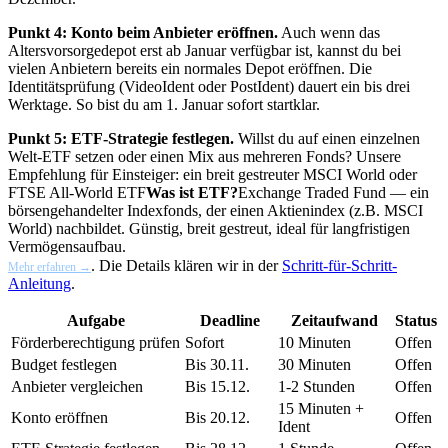
Punkt 4: Konto beim Anbieter eröffnen.
Auch wenn das
Altersvorsorgedepot erst ab Januar verfügbar ist, kannst du bei
vielen Anbietern bereits ein normales Depot eröffnen. Die
Identitätsprüfung (VideoIdent oder PostIdent) dauert ein bis drei
Werktage. So bist du am 1. Januar sofort startklar.
Punkt 5: ETF-Strategie festlegen.
Willst du auf einen einzelnen
Welt-ETF setzen oder einen Mix aus mehreren Fonds? Unsere
Empfehlung für Einsteiger: ein breit gestreuter MSCI World oder
FTSE All-World
ETF
Was ist ETF?
Exchange Traded Fund — ein
börsengehandelter Indexfonds, der einen Aktienindex (z.B. MSCI
World) nachbildet. Günstig, breit gestreut, ideal für langfristigen
Vermögensaufbau.
. Die Details klären wir in der
Schritt-für-Schritt-
Mehr erfahren →
Anleitung
.
Aufgabe
Deadline
Zeitaufwand
Status
Förderberechtigung prüfen
Sofort
10 Minuten
Offen
Budget festlegen
Bis 30.11.
30 Minuten
Offen
Anbieter vergleichen
Bis 15.12.
1-2 Stunden
Offen
15 Minuten +
Konto eröffnen
Bis 20.12.
Offen
Ident