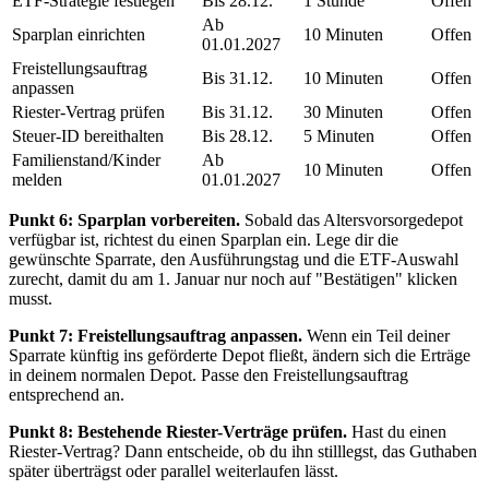
ETF-Strategie festlegen
Bis 28.12.
1 Stunde
Offen
Ab
Sparplan einrichten
10 Minuten
Offen
01.01.2027
Freistellungsauftrag
Bis 31.12.
10 Minuten
Offen
anpassen
Riester-Vertrag prüfen
Bis 31.12.
30 Minuten
Offen
Steuer-ID bereithalten
Bis 28.12.
5 Minuten
Offen
Familienstand/Kinder
Ab
10 Minuten
Offen
melden
01.01.2027
Punkt 6: Sparplan vorbereiten.
Sobald das Altersvorsorgedepot
verfügbar ist, richtest du einen Sparplan ein. Lege dir die
gewünschte Sparrate, den Ausführungstag und die ETF-Auswahl
zurecht, damit du am 1. Januar nur noch auf "Bestätigen" klicken
musst.
Punkt 7: Freistellungsauftrag anpassen.
Wenn ein Teil deiner
Sparrate künftig ins geförderte Depot fließt, ändern sich die Erträge
in deinem normalen Depot. Passe den Freistellungsauftrag
entsprechend an.
Punkt 8: Bestehende Riester-Verträge prüfen.
Hast du einen
Riester-Vertrag? Dann entscheide, ob du ihn stilllegst, das Guthaben
später überträgst oder parallel weiterlaufen lässt.