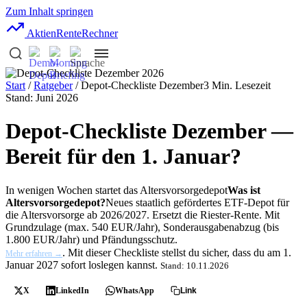
Zum Inhalt springen
AktienRente
Rechner
Start
/
Ratgeber
/ Depot-Checkliste Dezember
3 Min. Lesezeit
Stand: Juni 2026
Depot-Checkliste Dezember —
Bereit für den 1. Januar?
In wenigen Wochen startet das
Altersvorsorgedepot
Was ist
Altersvorsorgedepot?
Neues staatlich gefördertes ETF-Depot für
die Altersvorsorge ab 2026/2027. Ersetzt die Riester-Rente. Mit
Grundzulage (max. 540 EUR/Jahr), Sonderausgabenabzug (bis
1.800 EUR/Jahr) und Pfändungsschutz.
. Mit dieser Checkliste stellst du sicher, dass du am 1.
Mehr erfahren →
Januar 2027 sofort loslegen kannst.
Stand: 10.11.2026
X
LinkedIn
WhatsApp
Link