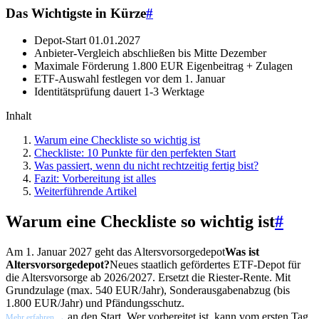
Das Wichtigste in Kürze
#
Depot-Start
01.01.2027
Anbieter-Vergleich abschließen bis
Mitte Dezember
Maximale Förderung
1.800 EUR Eigenbeitrag + Zulagen
ETF-Auswahl festlegen
vor dem 1. Januar
Identitätsprüfung dauert
1-3 Werktage
Inhalt
Warum eine Checkliste so wichtig ist
Checkliste: 10 Punkte für den perfekten Start
Was passiert, wenn du nicht rechtzeitig fertig bist?
Fazit: Vorbereitung ist alles
Weiterführende Artikel
Warum eine Checkliste so wichtig ist
#
Am 1. Januar 2027 geht das
Altersvorsorgedepot
Was ist
Altersvorsorgedepot?
Neues staatlich gefördertes ETF-Depot für
die Altersvorsorge ab 2026/2027. Ersetzt die Riester-Rente. Mit
Grundzulage (max. 540 EUR/Jahr), Sonderausgabenabzug (bis
1.800 EUR/Jahr) und Pfändungsschutz.
an den Start. Wer vorbereitet ist, kann vom ersten Tag
Mehr erfahren →