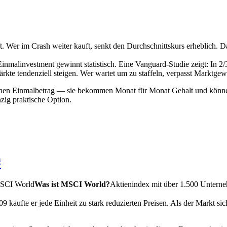
ft. Wer im Crash weiter kauft, senkt den Durchschnittskurs erheblich. 
nmalinvestment gewinnt statistisch. Eine Vanguard-Studie zeigt: In 2/3 
Märkte tendenziell steigen. Wer wartet um zu staffeln, verpasst Marktgew
inen Einmalbetrag — sie bekommen Monat für Monat Gehalt und können n
nzig praktische Option.
#
SCI World
Was ist MSCI World?
Aktienindex mit über 1.500 Unterneh
 kaufte er jede Einheit zu stark reduzierten Preisen. Als der Markt sich