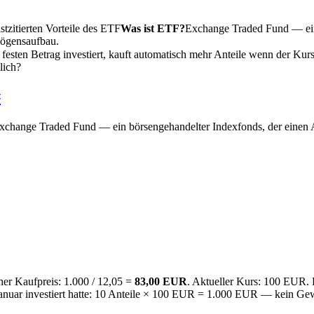
tzitierten Vorteile des
ETF
Was ist ETF?
Exchange Traded Fund — ein
rmögensaufbau.
n festen Betrag investiert, kauft automatisch mehr Anteile wenn der Kur
lich?
#
xchange Traded Fund — ein börsengehandelter Indexfonds, der einen Ak
cher Kaufpreis: 1.000 / 12,05 =
83,00 EUR
. Aktueller Kurs: 100 EUR.
 Januar investiert hatte: 10 Anteile × 100 EUR = 1.000 EUR — kein Ge