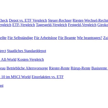
Check
Depot vs. ETF Vergleich
Steuer-Rechner
Riester-Wechsel-Rechn
rgleich
ETF-Vergleich
Tagesgeld-Vergleich
Festgeld-Vergleich
Giroko
ellte
Für Selbständige
Für Arbeitslose
Für Beamte
Wie beantragen?
Zul
rect
Staatliches Standarddepot
 All-World
Kosten-Vergleich
veau
Betriebliche Altersvorsorge
Riester-Rente
Rürup-Rente
Basisrente 
 10 im MSCI World
Einzelaktien vs. ETF
st