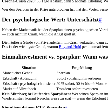
Corona-Crash 2020:
33 Tage Absturz, dann 5 Monate Erholung. Wer s
Wer den Sparplan in der Krise unterbrochen hat, hat den Vorteil versp
Der psychologische Wert: Unterschätzt
#
Neben der Mathematik hat der Sparplan einen psychologischen Vortei
— auch nicht im Crash, wenn die Angst groß ist.
Die häufigste Sünde von Privatanlegern: Im Crash verkaufen, dann zu 
Das ist der wichtigste Grund, warum
Buy-and-Hold
per automatisierte
Einmalinvestment vs. Sparplan: Wann was
Situation
Empfehlung
Monatliches Gehalt
Sparplan
Erbschaft / Abfindung
Sofort vollständig investieren
Erbschaft / psychologisch unsicher
50 % sofort, 50 % über 6 Monate
Markt auf Allzeithoch
Trotzdem sofort investieren
Kein Mittelweg bei laufenden Sparplänen:
Wer seinen Sparplan im 
Wiedereinstieg kommt typischerweise zu spät — wenn die Erholung ber
Simuliere deinen ETF-Sparplan
#