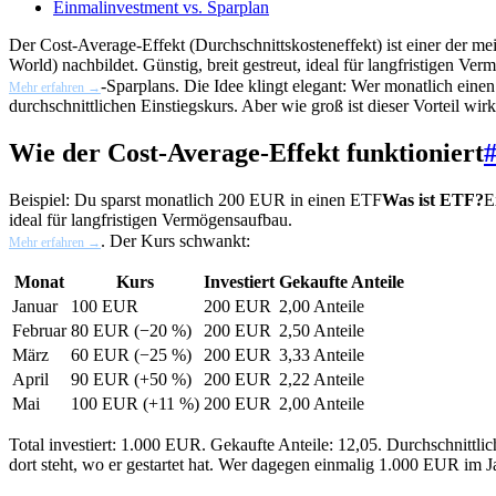
Einmalinvestment vs. Sparplan
Der Cost-Average-Effekt (Durchschnittskosteneffekt) ist einer der meis
World) nachbildet. Günstig, breit gestreut, ideal für langfristigen Ve
-Sparplans. Die Idee klingt elegant: Wer monatlich eine
Mehr erfahren →
durchschnittlichen Einstiegskurs. Aber wie groß ist dieser Vorteil wirk
Wie der Cost-Average-Effekt funktioniert
Beispiel: Du sparst monatlich 200 EUR in einen
ETF
Was ist ETF?
E
ideal für langfristigen Vermögensaufbau.
. Der Kurs schwankt:
Mehr erfahren →
Monat
Kurs
Investiert
Gekaufte Anteile
Januar
100 EUR
200 EUR
2,00 Anteile
Februar
80 EUR (−20 %)
200 EUR
2,50 Anteile
März
60 EUR (−25 %)
200 EUR
3,33 Anteile
April
90 EUR (+50 %)
200 EUR
2,22 Anteile
Mai
100 EUR (+11 %)
200 EUR
2,00 Anteile
Total investiert: 1.000 EUR. Gekaufte Anteile: 12,05. Durchschnittli
dort steht, wo er gestartet hat. Wer dagegen einmalig 1.000 EUR im