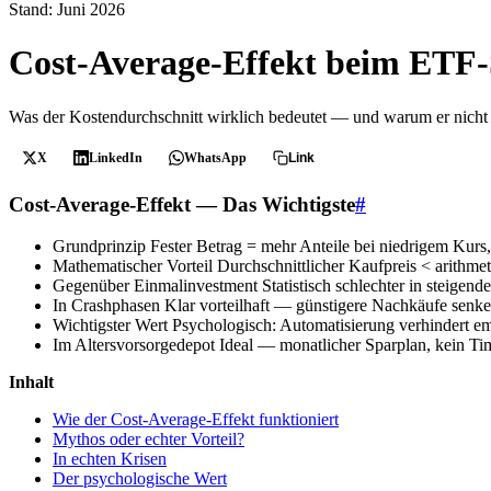
Stand: Juni 2026
Cost-Average-Effekt beim ETF
Was der Kostendurchschnitt wirklich bedeutet — und warum er nicht 
X
LinkedIn
WhatsApp
Link
Cost-Average-Effekt — Das Wichtigste
#
Grundprinzip
Fester Betrag = mehr Anteile bei niedrigem Kurs
Mathematischer Vorteil
Durchschnittlicher Kaufpreis < arithmet
Gegenüber Einmalinvestment
Statistisch schlechter in steigend
In Crashphasen
Klar vorteilhaft — günstigere Nachkäufe senk
Wichtigster Wert
Psychologisch: Automatisierung verhindert e
Im Altersvorsorgedepot
Ideal — monatlicher Sparplan, kein T
Inhalt
Wie der Cost-Average-Effekt funktioniert
Mythos oder echter Vorteil?
In echten Krisen
Der psychologische Wert