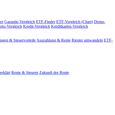
er
Garantie-Vergleich
ETF-Finder
ETF-Vergleich (Chart)
Demo-
nto-Vergleich
Kredit-Vergleich
Kreditkarten-Vergleich
agen & Steuervorteile
Auszahlung & Rente
Riester umwandeln
ETF-
erklärt
Rente & Steuern
Zukunft der Rente