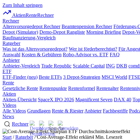
Zum Inhalt springen
AktienRente
Rechner
Rechner
Altersvorsorgedepot Rechner
Beamtenpension Rechner
Förderungs-
Depot (Simulator)
Demo-Depot Rangliste
Morning Briefing
Depot-Ve
Baufinanzierung-Vergleich
Ratgeber
Was ist das Altersvorsorgedepot?
Wer ist förderberechtigt?
Für Angest
Auswahl
Kosten & Gebühren
Robo-Advisor vs. ETF
FAQ
Anbieter
Anbieter-Vergleich
Trade Republic
Scalable Capital
ING
DKB
comdi
ETF
ETF-Finder (neu)
Beste ETFs
3 Depot-Strategien
MSCI World
FTSE
Rente
Gesetzliche Rente
Rentenpunkte
Rentenformel
Rentenalter
Rentenni
Aktien
Aktien-Übersicht
SpaceX IPO 2026
Magnificent Seven
DAX 40
Top
Videos
Alle Videos
Grundlagen
Rente & Riester
Anbieter
Fachbegriffe
Podca
News
Rechner
Start
/
Ratgeber
/ Cost-Average-Effekt erklärt
4 Min. Lesezeit