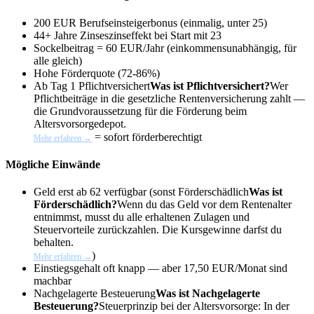
200 EUR Berufseinsteigerbonus (einmalig, unter 25)
44+ Jahre Zinseszinseffekt bei Start mit 23
Sockelbeitrag = 60 EUR/Jahr (einkommensunabhängig, für
alle gleich)
Hohe Förderquote (72-86%)
Ab Tag 1
Pflichtversichert
Was ist Pflichtversichert?
Wer
Pflichtbeiträge in die gesetzliche Rentenversicherung zahlt —
die Grundvoraussetzung für die Förderung beim
Altersvorsorgedepot.
= sofort förderberechtigt
Mehr erfahren →
Mögliche Einwände
Geld erst ab 62 verfügbar (sonst
Förderschädlich
Was ist
Förderschädlich?
Wenn du das Geld vor dem Rentenalter
entnimmst, musst du alle erhaltenen Zulagen und
Steuervorteile zurückzahlen. Die Kursgewinne darfst du
behalten.
)
Mehr erfahren →
Einstiegsgehalt oft knapp — aber 17,50 EUR/Monat sind
machbar
Nachgelagerte Besteuerung
Was ist Nachgelagerte
Besteuerung?
Steuerprinzip bei der Altersvorsorge: In der