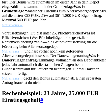
bist. Der Bonus wird automatisch im ersten Jahr in dein Depot
eingezahlt — zusammen mit der
Grundzulage
Was ist
Grundzulage?
Staatlicher Zuschuss zum Altersvorsorgedepot: 50%
auf die ersten 360 EUR, 25% auf 361-1.800 EUR Eigenbeitrag.
Maximal 540 EUR pro Jahr.
.
Mehr erfahren →
Voraussetzungen: Du bist unter 25,
Pflichtversichert
Was ist
Pflichtversichert?
Wer Pflichtbeiträge in die gesetzliche
Rentenversicherung zahlt — die Grundvoraussetzung für die
Förderung beim Altersvorsorgedepot.
, und hast vorher noch kein gefördertes
Mehr erfahren →
Altersvorsorgedepot besessen. Der
Dauerzulagenantrag
Was ist
Dauerzulagenantrag?
Einmalige Vollmacht an den Depotanbieter,
jedes Jahr automatisch die staatlichen Zulagen beim
Bundeszentralamt für Steuern zu beantragen. Einmal Häkchen
setzen — fertig.
deckt den Bonus automatisch ab. Einen separaten
Mehr erfahren →
Antrag brauchst du nicht.
Rechenbeispiel: 23 Jahre, 25.000 EUR
Einstiegsgehalt
#