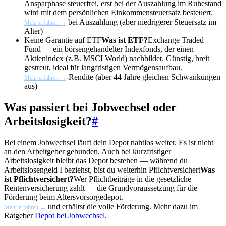
Ansparphase steuerfrei, erst bei der Auszahlung im Ruhestand
wird mit dem persönlichen Einkommensteuersatz besteuert.
bei Auszahlung (aber niedrigerer Steuersatz im
Mehr erfahren →
Alter)
Keine Garantie auf
ETF
Was ist ETF?
Exchange Traded
Fund — ein börsengehandelter Indexfonds, der einen
Aktienindex (z.B. MSCI World) nachbildet. Günstig, breit
gestreut, ideal für langfristigen Vermögensaufbau.
-Rendite (aber 44 Jahre gleichen Schwankungen
Mehr erfahren →
aus)
Was passiert bei Jobwechsel oder
Arbeitslosigkeit?
#
Bei einem Jobwechsel läuft dein Depot nahtlos weiter. Es ist nicht
an den Arbeitgeber gebunden. Auch bei kurzfristiger
Arbeitslosigkeit bleibt das Depot bestehen — während du
Arbeitslosengeld I beziehst, bist du weiterhin
Pflichtversichert
Was
ist Pflichtversichert?
Wer Pflichtbeiträge in die gesetzliche
Rentenversicherung zahlt — die Grundvoraussetzung für die
Förderung beim Altersvorsorgedepot.
und erhältst die volle Förderung. Mehr dazu im
Mehr erfahren →
Ratgeber
Depot bei Jobwechsel
.