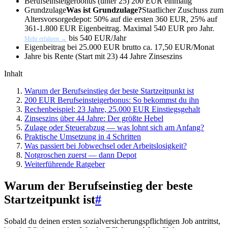
Berufseinsteigerbonus (unter 25)
200 EUR einmalig
Grundzulage
Was ist Grundzulage?
Staatlicher Zuschuss zum
Altersvorsorgedepot: 50% auf die ersten 360 EUR, 25% auf
361-1.800 EUR Eigenbeitrag. Maximal 540 EUR pro Jahr.
bis 540 EUR/Jahr
Mehr erfahren →
Eigenbeitrag bei 25.000 EUR brutto
ca. 17,50 EUR/Monat
Jahre bis Rente (Start mit 23)
44 Jahre Zinseszins
Inhalt
Warum der Berufseinstieg der beste Startzeitpunkt ist
200 EUR Berufseinsteigerbonus: So bekommst du ihn
Rechenbeispiel: 23 Jahre, 25.000 EUR Einstiegsgehalt
Zinseszins über 44 Jahre: Der größte Hebel
Zulage oder Steuerabzug — was lohnt sich am Anfang?
Praktische Umsetzung in 4 Schritten
Was passiert bei Jobwechsel oder Arbeitslosigkeit?
Notgroschen zuerst — dann Depot
Weiterführende Ratgeber
Warum der Berufseinstieg der beste
Startzeitpunkt ist
#
Sobald du deinen ersten sozialversicherungspflichtigen Job antrittst,