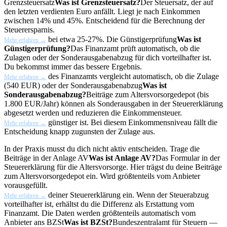
Grenzsteuersatz
Was ist Grenzsteuersatz?
Der Steuersatz, der auf
den letzten verdienten Euro anfällt. Liegt je nach Einkommen
zwischen 14% und 45%. Entscheidend für die Berechnung der
Steuerersparnis.
bei etwa 25-27%. Die
Günstigerprüfung
Was ist
Mehr erfahren →
Günstigerprüfung?
Das Finanzamt prüft automatisch, ob die
Zulagen oder der Sonderausgabenabzug für dich vorteilhafter ist.
Du bekommst immer das bessere Ergebnis.
des Finanzamts vergleicht automatisch, ob die Zulage
Mehr erfahren →
(540 EUR) oder der
Sonderausgabenabzug
Was ist
Sonderausgabenabzug?
Beiträge zum Altersvorsorgedepot (bis
1.800 EUR/Jahr) können als Sonderausgaben in der Steuererklärung
abgesetzt werden und reduzieren die Einkommensteuer.
günstiger ist. Bei diesem Einkommensniveau fällt die
Mehr erfahren →
Entscheidung knapp zugunsten der Zulage aus.
In der Praxis musst du dich nicht aktiv entscheiden. Trage die
Beiträge in der
Anlage AV
Was ist Anlage AV?
Das Formular in der
Steuererklärung für die Altersvorsorge. Hier trägst du deine Beiträge
zum Altersvorsorgedepot ein. Wird größtenteils vom Anbieter
vorausgefüllt.
deiner Steuererklärung ein. Wenn der Steuerabzug
Mehr erfahren →
vorteilhafter ist, erhältst du die Differenz als Erstattung vom
Finanzamt. Die Daten werden größtenteils automatisch vom
Anbieter ans
BZSt
Was ist BZSt?
Bundeszentralamt für Steuern —