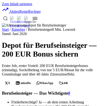
Zum Inhalt springen
AktienRente
Rechner
Start
/
Ratgeber
/ Berufseinsteiger
8 Min. Lesezeit
Stand: Juni 2026
Depot für Berufseinsteiger —
200 EUR Bonus sichern
Erster Job, erster Vorteil: 200 EUR Berufseinsteigerbonus
(einmalig), Sockelbeitrag von nur 5 EUR/Monat für die volle
Grundzulage und über 40 Jahre Zinseszinseffekt.
X
LinkedIn
WhatsApp
Link
Berufseinsteiger — Das Wichtigste
#
Förderberechtigt?
Ja — ab dem ersten Arbeitstag