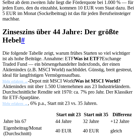
Selbst ab dem zweiten Jahr liegt die Förderquote bei 1.000 % — für
jeden Euro, den du einzahlst, kommen 10 EUR vom Staat dazu. Bei
5 EUR im Monat (Sockelbeitrag) ist das für jeden Berufseinsteiger
machbar.
Zinseszins über 44 Jahre: Der größte
Hebel
#
Die folgende Tabelle zeigt, warum frühes Starten so viel wichtiger
ist als hohe Beiträge. Annahme:
ETF
Was ist ETF?
Exchange
Traded Fund — ein börsengehandelter Indexfonds, der einen
Aktienindex (z.B. MSCI World) nachbildet. Günstig, breit gestreut,
ideal für langfristigen Vermögensaufbau.
-Depot mit
MSCI World
Was ist MSCI World?
Mehr erfahren →
Aktienindex mit über 1.500 Unternehmen aus 23 Industrieländern.
Durchschnittliche Rendite seit 1970: ca. 7% pro Jahr. Der Klassiker
für ETF-Sparpläne.
, 6% p.a., Start mit 23 vs. 35 Jahren.
Mehr erfahren →
Start mit 23
Start mit 35
Differenz
Jahre bis 67
44 Jahre
32 Jahre
+12 Jahre
Eigenbeitrag/Monat
40 EUR
40 EUR
gleich
(Durchschnitt)