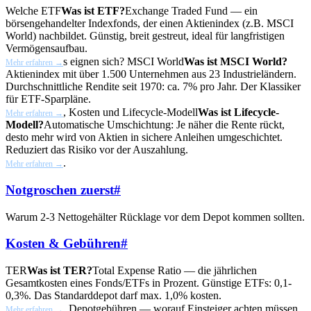
Welche
ETF
Was ist ETF?
Exchange Traded Fund — ein
börsengehandelter Indexfonds, der einen Aktienindex (z.B. MSCI
World) nachbildet. Günstig, breit gestreut, ideal für langfristigen
Vermögensaufbau.
s eignen sich?
MSCI World
Was ist MSCI World?
Mehr erfahren →
Aktienindex mit über 1.500 Unternehmen aus 23 Industrieländern.
Durchschnittliche Rendite seit 1970: ca. 7% pro Jahr. Der Klassiker
für ETF-Sparpläne.
, Kosten und
Lifecycle-Modell
Was ist Lifecycle-
Mehr erfahren →
Modell?
Automatische Umschichtung: Je näher die Rente rückt,
desto mehr wird von Aktien in sichere Anleihen umgeschichtet.
Reduziert das Risiko vor der Auszahlung.
.
Mehr erfahren →
Notgroschen zuerst
#
Warum 2-3 Nettogehälter Rücklage vor dem Depot kommen sollten.
Kosten & Gebühren
#
TER
Was ist TER?
Total Expense Ratio — die jährlichen
Gesamtkosten eines Fonds/ETFs in Prozent. Günstige ETFs: 0,1-
0,3%. Das Standarddepot darf max. 1,0% kosten.
, Depotgebühren — worauf Einsteiger achten müssen.
Mehr erfahren →