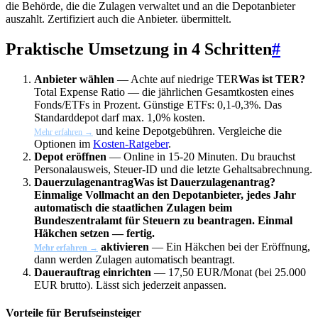
die Behörde, die die Zulagen verwaltet und an die Depotanbieter
auszahlt. Zertifiziert auch die Anbieter.
übermittelt.
Praktische Umsetzung in 4 Schritten
#
Anbieter wählen
— Achte auf niedrige
TER
Was ist TER?
Total Expense Ratio — die jährlichen Gesamtkosten eines
Fonds/ETFs in Prozent. Günstige ETFs: 0,1-0,3%. Das
Standarddepot darf max. 1,0% kosten.
und keine Depotgebühren. Vergleiche die
Mehr erfahren →
Optionen im
Kosten-Ratgeber
.
Depot eröffnen
— Online in 15-20 Minuten. Du brauchst
Personalausweis, Steuer-ID und die letzte Gehaltsabrechnung.
Dauerzulagenantrag
Was ist Dauerzulagenantrag?
Einmalige Vollmacht an den Depotanbieter, jedes Jahr
automatisch die staatlichen Zulagen beim
Bundeszentralamt für Steuern zu beantragen. Einmal
Häkchen setzen — fertig.
aktivieren
— Ein Häkchen bei der Eröffnung,
Mehr erfahren →
dann werden Zulagen automatisch beantragt.
Dauerauftrag einrichten
— 17,50 EUR/Monat (bei 25.000
EUR brutto). Lässt sich jederzeit anpassen.
Vorteile für Berufseinsteiger