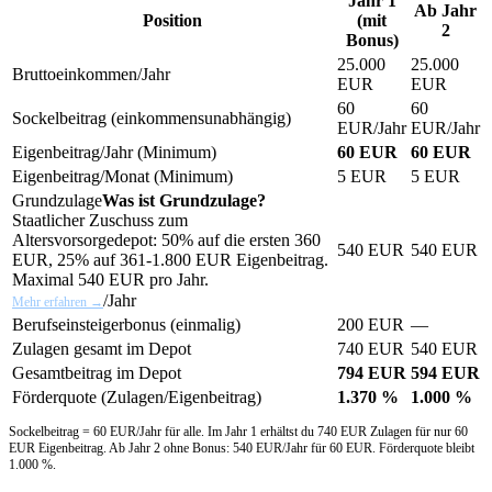
Jahr 1
Ab Jahr
Position
(mit
2
Bonus)
25.000
25.000
Bruttoeinkommen/Jahr
EUR
EUR
60
60
Sockelbeitrag (einkommensunabhängig)
EUR/Jahr
EUR/Jahr
Eigenbeitrag/Jahr (Minimum)
60 EUR
60 EUR
Eigenbeitrag/Monat (Minimum)
5 EUR
5 EUR
Grundzulage
Was ist Grundzulage?
Staatlicher Zuschuss zum
Altersvorsorgedepot: 50% auf die ersten 360
540 EUR
540 EUR
EUR, 25% auf 361-1.800 EUR Eigenbeitrag.
Maximal 540 EUR pro Jahr.
/Jahr
Mehr erfahren →
Berufseinsteigerbonus (einmalig)
200 EUR
—
Zulagen gesamt im Depot
740 EUR
540 EUR
Gesamtbeitrag im Depot
794 EUR
594 EUR
Förderquote (Zulagen/Eigenbeitrag)
1.370 %
1.000 %
Sockelbeitrag = 60 EUR/Jahr für alle. Im Jahr 1 erhältst du 740 EUR Zulagen für nur 60
EUR Eigenbeitrag. Ab Jahr 2 ohne Bonus: 540 EUR/Jahr für 60 EUR. Förderquote bleibt
1.000 %.