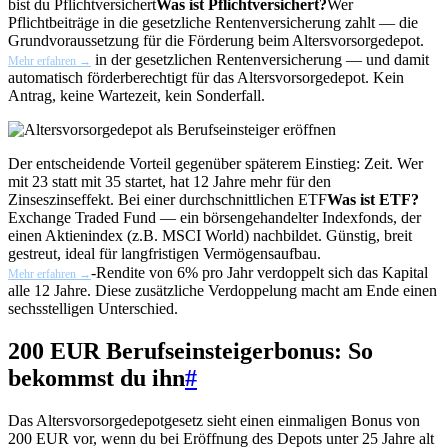
bist du
Pflichtversichert
Was ist Pflichtversichert?
Wer
Pflichtbeiträge in die gesetzliche Rentenversicherung zahlt — die
Grundvoraussetzung für die Förderung beim Altersvorsorgedepot.
in der gesetzlichen Rentenversicherung — und damit
Mehr erfahren →
automatisch förderberechtigt für das Altersvorsorgedepot. Kein
Antrag, keine Wartezeit, kein Sonderfall.
Der entscheidende Vorteil gegenüber späterem Einstieg: Zeit. Wer
mit 23 statt mit 35 startet, hat 12 Jahre mehr für den
Zinseszinseffekt. Bei einer durchschnittlichen
ETF
Was ist ETF?
Exchange Traded Fund — ein börsengehandelter Indexfonds, der
einen Aktienindex (z.B. MSCI World) nachbildet. Günstig, breit
gestreut, ideal für langfristigen Vermögensaufbau.
-Rendite von 6% pro Jahr verdoppelt sich das Kapital
Mehr erfahren →
alle 12 Jahre. Diese zusätzliche Verdoppelung macht am Ende einen
sechsstelligen Unterschied.
200 EUR Berufseinsteigerbonus: So
bekommst du ihn
#
Das Altersvorsorgedepotgesetz sieht einen einmaligen Bonus von
200 EUR vor, wenn du bei Eröffnung des Depots unter 25 Jahre alt