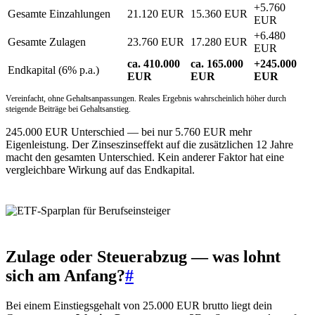
+5.760
Gesamte Einzahlungen
21.120 EUR
15.360 EUR
EUR
+6.480
Gesamte Zulagen
23.760 EUR
17.280 EUR
EUR
ca. 410.000
ca. 165.000
+245.000
Endkapital (6% p.a.)
EUR
EUR
EUR
Vereinfacht, ohne Gehaltsanpassungen. Reales Ergebnis wahrscheinlich höher durch
steigende Beiträge bei Gehaltsanstieg.
245.000 EUR Unterschied — bei nur 5.760 EUR mehr
Eigenleistung. Der Zinseszinseffekt auf die zusätzlichen 12 Jahre
macht den gesamten Unterschied. Kein anderer Faktor hat eine
vergleichbare Wirkung auf das Endkapital.
Zulage oder Steuerabzug — was lohnt
sich am Anfang?
#
Bei einem Einstiegsgehalt von 25.000 EUR brutto liegt dein