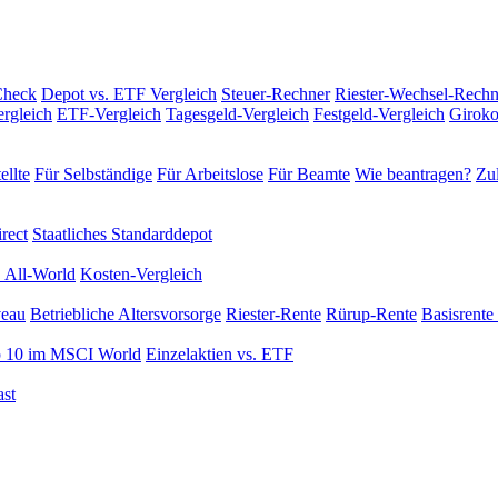
Check
Depot vs. ETF Vergleich
Steuer-Rechner
Riester-Wechsel-Rechn
rgleich
ETF-Vergleich
Tagesgeld-Vergleich
Festgeld-Vergleich
Giroko
ellte
Für Selbständige
Für Arbeitslose
Für Beamte
Wie beantragen?
Zul
rect
Staatliches Standarddepot
 All-World
Kosten-Vergleich
veau
Betriebliche Altersvorsorge
Riester-Rente
Rürup-Rente
Basisrente 
 10 im MSCI World
Einzelaktien vs. ETF
st