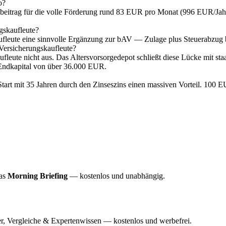
o?
eitrag für die volle Förderung rund 83 EUR pro Monat (996 EUR/Jah
gskaufleute?
kaufleute eine sinnvolle Ergänzung zur bAV — Zulage plus Steuerabzug
 Versicherungskaufleute?
kaufleute nicht aus. Das Altersvorsorgedepot schließt diese Lücke mit st
 Endkapital von über 36.000 EUR.
Start mit 35 Jahren durch den Zinseszins einen massiven Vorteil. 10
das
Morning Briefing
— kostenlos und unabhängig.
r, Vergleiche & Expertenwissen — kostenlos und werbefrei.