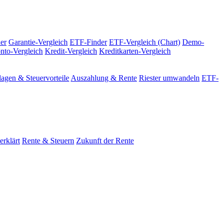
er
Garantie-Vergleich
ETF-Finder
ETF-Vergleich (Chart)
Demo-
nto-Vergleich
Kredit-Vergleich
Kreditkarten-Vergleich
agen & Steuervorteile
Auszahlung & Rente
Riester umwandeln
ETF-
erklärt
Rente & Steuern
Zukunft der Rente