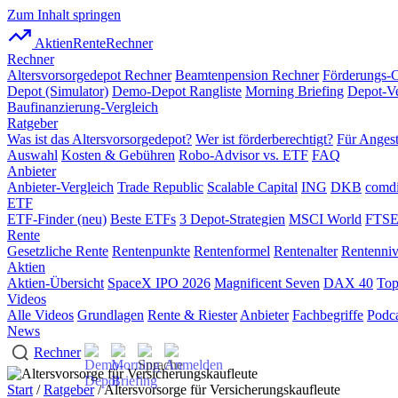
Zum Inhalt springen
AktienRente
Rechner
Rechner
Altersvorsorgedepot Rechner
Beamtenpension Rechner
Förderungs-
Depot (Simulator)
Demo-Depot Rangliste
Morning Briefing
Depot-Ve
Baufinanzierung-Vergleich
Ratgeber
Was ist das Altersvorsorgedepot?
Wer ist förderberechtigt?
Für Angest
Auswahl
Kosten & Gebühren
Robo-Advisor vs. ETF
FAQ
Anbieter
Anbieter-Vergleich
Trade Republic
Scalable Capital
ING
DKB
comdi
ETF
ETF-Finder (neu)
Beste ETFs
3 Depot-Strategien
MSCI World
FTSE
Rente
Gesetzliche Rente
Rentenpunkte
Rentenformel
Rentenalter
Rentenni
Aktien
Aktien-Übersicht
SpaceX IPO 2026
Magnificent Seven
DAX 40
Top
Videos
Alle Videos
Grundlagen
Rente & Riester
Anbieter
Fachbegriffe
Podca
News
Rechner
Start
/
Ratgeber
/ Altersvorsorge für Versicherungskaufleute