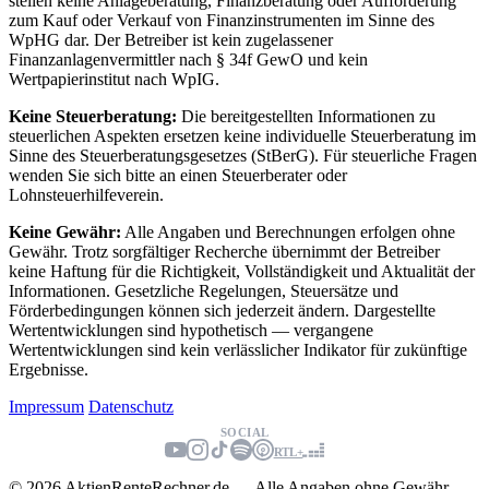
stellen keine Anlageberatung, Finanzberatung oder Aufforderung
zum Kauf oder Verkauf von Finanzinstrumenten im Sinne des
WpHG dar. Der Betreiber ist kein zugelassener
Finanzanlagenvermittler nach § 34f GewO und kein
Wertpapierinstitut nach WpIG.
Keine Steuerberatung:
Die bereitgestellten Informationen zu
steuerlichen Aspekten ersetzen keine individuelle Steuerberatung im
Sinne des Steuerberatungsgesetzes (StBerG). Für steuerliche Fragen
wenden Sie sich bitte an einen Steuerberater oder
Lohnsteuerhilfeverein.
Keine Gewähr:
Alle Angaben und Berechnungen erfolgen ohne
Gewähr. Trotz sorgfältiger Recherche übernimmt der Betreiber
keine Haftung für die Richtigkeit, Vollständigkeit und Aktualität der
Informationen. Gesetzliche Regelungen, Steuersätze und
Förderbedingungen können sich jederzeit ändern. Dargestellte
Wertentwicklungen sind hypothetisch — vergangene
Wertentwicklungen sind kein verlässlicher Indikator für zukünftige
Ergebnisse.
Impressum
Datenschutz
SOCIAL
RTL+
© 2026 AktienRenteRechner.de — Alle Angaben ohne Gewähr.