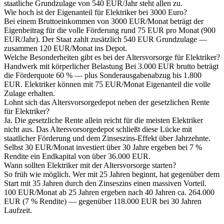
staatliche Grundzulage von 540 EUR/Jahr steht allen zu.
Wie hoch ist der Eigenanteil für Elektriker bei 3000 Euro?
Bei einem Bruttoeinkommen von 3000 EUR/Monat beträgt der
Eigenbeitrag für die volle Förderung rund 75 EUR pro Monat (900
EUR/Jahr). Der Staat zahlt zusätzlich 540 EUR Grundzulage —
zusammen 120 EUR/Monat ins Depot.
Welche Besonderheiten gibt es bei der Altersvorsorge für Elektriker?
Handwerk mit körperlicher Belastung Bei 3.000 EUR brutto beträgt
die Förderquote 60 % — plus Sonderausgabenabzug bis 1.800
EUR. Elektriker können mit 75 EUR/Monat Eigenanteil die volle
Zulage erhalten.
Lohnt sich das Altersvorsorgedepot neben der gesetzlichen Rente
für Elektriker?
Ja. Die gesetzliche Rente allein reicht für die meisten Elektriker
nicht aus. Das Altersvorsorgedepot schließt diese Lücke mit
staatlicher Förderung und dem Zinseszins-Effekt über Jahrzehnte.
Selbst 30 EUR/Monat investiert über 30 Jahre ergeben bei 7 %
Rendite ein Endkapital von über 36.000 EUR.
Wann sollten Elektriker mit der Altersvorsorge starten?
So früh wie möglich. Wer mit 25 Jahren beginnt, hat gegenüber dem
Start mit 35 Jahren durch den Zinseszins einen massiven Vorteil.
100 EUR/Monat ab 25 Jahren ergeben nach 40 Jahren ca. 264.000
EUR (7 % Rendite) — gegenüber 118.000 EUR bei 30 Jahren
Laufzeit.