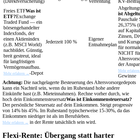
(Direktversicherung)
Verrentung
KV-Beitra
Abgeltungs
Freies
ETF
Was ist
ist Abgelt
ETF?
Exchange
Pauschale 
Traded Fund — ein
26,375% (i
börsengehandelter
auf Kapital
Indexfonds, der
Zinsen, Di
einen Aktienindex
Eigener
Jederzeit 100 %
und Kursge
(z.B. MSCI World)
Entnahmeplan
für normal
nachbildet. Günstig,
NICHT für
breit gestreut, ideal
Altersvors
für langfristigen
der Anspar
Vermögensaufbau.
Mehr erfahre
-Depot
Mehr erfahren →
Gewinne
Achtung:
Die nachgelagerte Besteuerung des Altersvorsorgedepots
kann ein Nachteil sein, wenn du im Ruhestand hohe andere
Einkünfte hast (z.B. Mieteinnahmen). Rechne vorher durch, wie
hoch dein
Einkommensteuersatz
Was ist Einkommensteuersatz?
Der persönliche Steuersatz auf dein Einkommen. Steigt progressiv
von 14% bis 45%. Im Ruhestand typischerweise 15-30%, da das
Einkommen niedriger ist als im Berufsleben.
in der Rente tatsächlich sein wird.
Mehr erfahren →
Flexi-Rente: Übergang statt harter