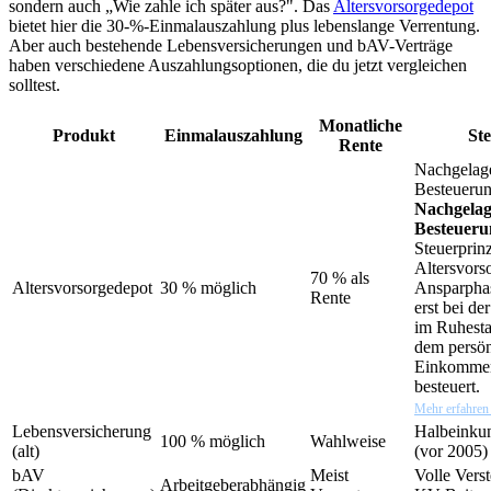
sondern auch „Wie zahle ich später aus?". Das
Altersvorsorgedepot
bietet hier die 30-%-Einmalauszahlung plus lebenslange Verrentung.
Aber auch bestehende Lebensversicherungen und bAV-Verträge
haben verschiedene Auszahlungsoptionen, die du jetzt vergleichen
solltest.
Monatliche
Produkt
Einmalauszahlung
St
Rente
Nachgelage
Besteueru
Nachgelag
Besteueru
Steuerprinz
Altersvorso
70 % als
Altersvorsorgedepot
30 % möglich
Ansparphas
Rente
erst bei d
im Ruhesta
dem persön
Einkommen
besteuert.
Mehr erfahre
Lebensversicherung
Halbeinkun
100 % möglich
Wahlweise
(alt)
(vor 2005)
bAV
Meist
Volle Vers
Arbeitgeberabhängig