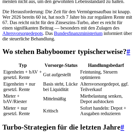
meisten nicht aus, um den gewohnten Lebensstandard zu halten.
Die Herausforderung: Die Zeit für den Vermögensaufbau ist knapp.
Wer 2026 bereits 60 ist, hat noch 7 Jahre bis zur regulären Rente mit
67. Das reicht nicht für den Zinseszins-Turbo, aber es reicht für
einen signifikanten Beitrag — besonders mit den Zulagen des
Altersvorsorgedepots
. Das
Bundesfinanzministerium
informiert über
die steuerliche Behandlung.
Wo stehen Babyboomer typischerweise?
#
Typ
Vorsorge-Status
Handlungsbedarf
Eigenheim + bAV +
Feintuning, Steuern
Gut aufgestellt
gesetzl. Rente
optimieren
Eigenheim + nur
Basis steht, Lücke
Altersvorsorgedepot, ggf.
gesetzl. Rente
bei Liquidität
Teilverkauf
Mieter +
Mietbelastung senken,
Mittelmäßig
bAV/Riester
Depot aufstocken
Mieter + nur
Sofort handeln: Depot +
Kritisch
gesetzl. Rente
Ausgaben reduzieren
Turbo-Strategien für die letzten Jahre
#