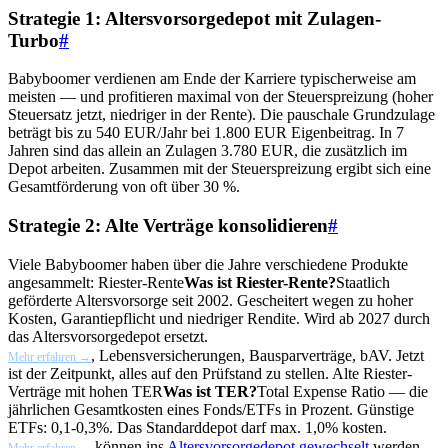
Strategie 1: Altersvorsorgedepot mit Zulagen-
Turbo
#
Babyboomer verdienen am Ende der Karriere typischerweise am
meisten — und profitieren maximal von der Steuerspreizung (hoher
Steuersatz jetzt, niedriger in der Rente). Die pauschale Grundzulage
beträgt bis zu 540 EUR/Jahr bei 1.800 EUR Eigenbeitrag. In 7
Jahren sind das allein an Zulagen 3.780 EUR, die zusätzlich im
Depot arbeiten. Zusammen mit der Steuerspreizung ergibt sich eine
Gesamtförderung von oft über 30 %.
Strategie 2: Alte Verträge konsolidieren
#
Viele Babyboomer haben über die Jahre verschiedene Produkte
angesammelt:
Riester-Rente
Was ist Riester-Rente?
Staatlich
geförderte Altersvorsorge seit 2002. Gescheitert wegen zu hoher
Kosten, Garantiepflicht und niedriger Rendite. Wird ab 2027 durch
das Altersvorsorgedepot ersetzt.
, Lebensversicherungen, Bausparverträge, bAV. Jetzt
Mehr erfahren →
ist der Zeitpunkt, alles auf den Prüfstand zu stellen. Alte Riester-
Verträge mit hohen
TER
Was ist TER?
Total Expense Ratio — die
jährlichen Gesamtkosten eines Fonds/ETFs in Prozent. Günstige
ETFs: 0,1-0,3%. Das Standarddepot darf max. 1,0% kosten.
können ins
Altersvorsorgedepot gewechselt
werden.
Mehr erfahren →