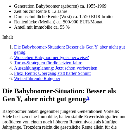
Generation Babyboomer (geboren)
ca. 1955-1969
Zeit bis zur Rente
0-12 Jahre
Durchschnittliche Rente (West)
ca. 1.550 EUR brutto
Rentenlücke (Median)
ca. 500-900 EUR/Monat
Anteil mit Immobilie
ca. 55 %
Inhalt
Die Babyboomer-Situation: Besser als Gen Y, aber nicht gut
genug
Wo stehen Babyboomer typischerweise?
Turbo-Strategien für die letzten Jahre
Auszahlungsplanung: Jetzt schon vorbereiten
Flexi-Rente: Übergang statt harter Schnitt
Weiterführende Ratgeber
Die Babyboomer-Situation: Besser als
Gen Y, aber nicht gut genug
#
Babyboomer haben gegenüber jüngeren Generationen Vorteile:
Viele besitzen eine Immobilie, hatten stabile Erwerbsbiografien und
profitieren von einem noch höheren Rentenniveau als künftige
Jahrgänge. Trotzdem reicht die gesetzliche Rente allein für die