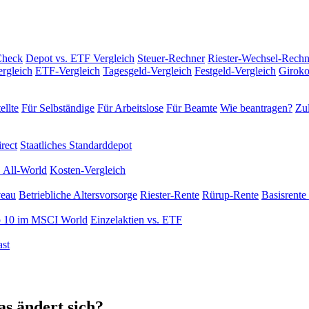
Check
Depot vs. ETF Vergleich
Steuer-Rechner
Riester-Wechsel-Rechn
rgleich
ETF-Vergleich
Tagesgeld-Vergleich
Festgeld-Vergleich
Giroko
ellte
Für Selbständige
Für Arbeitslose
Für Beamte
Wie beantragen?
Zul
rect
Staatliches Standarddepot
 All-World
Kosten-Vergleich
veau
Betriebliche Altersvorsorge
Riester-Rente
Rürup-Rente
Basisrente 
 10 im MSCI World
Einzelaktien vs. ETF
st
s ändert sich?