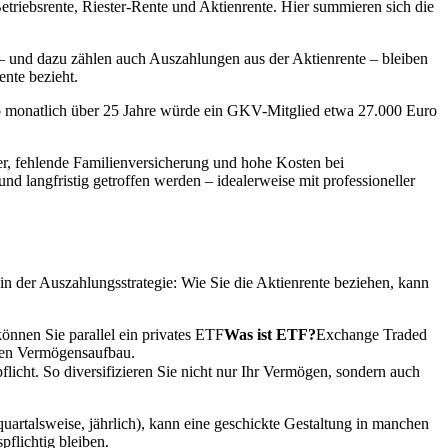
triebsrente, Riester-Rente und Aktienrente. Hier summieren sich die
e – und dazu zählen auch Auszahlungen aus der Aktienrente – bleiben
ente bezieht.
o monatlich über 25 Jahre würde ein GKV-Mitglied etwa 27.000 Euro
er, fehlende Familienversicherung und hohe Kosten bei
d langfristig getroffen werden – idealerweise mit professioneller
 in der Auszahlungsstrategie: Wie Sie die Aktienrente beziehen, kann
können Sie parallel ein privates
ETF
Was ist ETF?
Exchange Traded
igen Vermögensaufbau.
licht. So diversifizieren Sie nicht nur Ihr Vermögen, sondern auch
quartalsweise, jährlich), kann eine geschickte Gestaltung in manchen
flichtig bleiben.