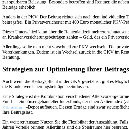
zur spürbaren Belastung. Besonders betroffen sind Rentner, die nebe
Beiträge erheblich.
Anders in der PKV: Der Beitrag richtet sich nach dem individuellen 
beitragsfrei. Ein Privatversicherter mit 400 Euro monatlicher PKV-Prä
Dieser Unterschied kann über die Rentenlaufzeit mehrere zehntaus
an Krankenversicherungsbeiträgen zahlen – Geld, das ein Privatversich
Allerdings sollte man nicht vorschnell zur PKV wechseln. Die privat
Vorerkrankungen. Zudem ist ein Wechsel zurück in die GKV im Rentenal
Beratung.
Strategien zur Optimierung Ihrer Beitrags
Auch wenn die Beitragspflicht in der GKV gesetzt ist, gibt es Möglic
die Krankenversicherungsbeiträge beeinflussen.
Eine Strategie ist die Kombination verschiedener Altersvorsorgeformen.
Fund — ein börsengehandelter Indexfonds, der einen Aktienindex (z.B
-Depot aufbauen. Dessen Erträge sind zwar steuerpflicht
Mehr erfahren →
Ihre Beitragslast.
Ein weiterer Ansatz: Nutzen Sie die Flexibilität der Auszahlung. Fall
Jahren Vorteile bringen. Allerdings sind die Spielräume hier begren