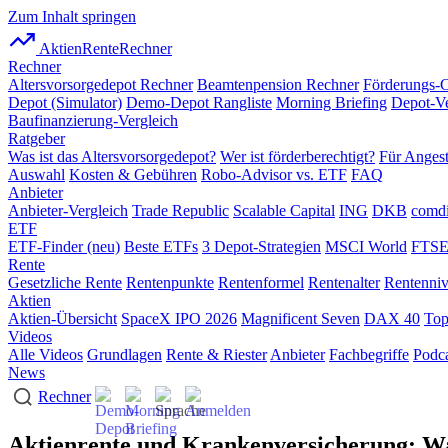
Zum Inhalt springen
AktienRente
Rechner
Rechner
Altersvorsorgedepot Rechner
Beamtenpension Rechner
Förderungs-
Depot (Simulator)
Demo-Depot Rangliste
Morning Briefing
Depot-Ve
Baufinanzierung-Vergleich
Ratgeber
Was ist das Altersvorsorgedepot?
Wer ist förderberechtigt?
Für Angest
Auswahl
Kosten & Gebühren
Robo-Advisor vs. ETF
FAQ
Anbieter
Anbieter-Vergleich
Trade Republic
Scalable Capital
ING
DKB
comdi
ETF
ETF-Finder (neu)
Beste ETFs
3 Depot-Strategien
MSCI World
FTSE
Rente
Gesetzliche Rente
Rentenpunkte
Rentenformel
Rentenalter
Rentenni
Aktien
Aktien-Übersicht
SpaceX IPO 2026
Magnificent Seven
DAX 40
Top
Videos
Alle Videos
Grundlagen
Rente & Riester
Anbieter
Fachbegriffe
Podca
News
Rechner
Aktienrente und Krankenversicherung: Wa