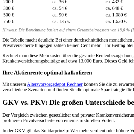
200 €
ca. 36 €
ca. 432 €
300 €
ca. 54 €
ca. 648 €
500 €
ca. 90 €
ca. 1.080 €
750 €
ca. 135 €
ca. 1.620 €
Hinweis: Die Berechnung basiert auf einem Gesamtbeitragssatz von 18,0 % (K
Die Tabelle macht deutlich: Bei einer durchschnittlichen monatlichen
Privatversicherte hingegen zahlen keinen Cent mehr – ihr Beitrag ble
Rechnet man diese Mehrkosten über die gesamte Rentenbezugsdauer, 
Krankenversicherungsbeiträge auf etwa 13.000 Euro. Dieses Geld fehl
Ihre Aktienrente optimal kalkulieren
Mit unserem
Altersvorsorgedepot-Rechner
können Sie die zu erwarten
verschiedene Szenarien und finden Sie die optimale Sparstrategie für
GKV vs. PKV: Die großen Unterschiede be
Der Vergleich zwischen gesetzlicher und privater Krankenversicherun
profitieren Privatversicherte von einem strukturellen Vorteil.
In der GKV gilt das Solidarprinzip: Wer mehr verdient oder höhere V