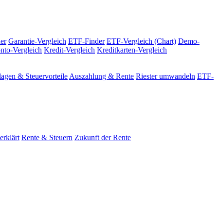
er
Garantie-Vergleich
ETF-Finder
ETF-Vergleich (Chart)
Demo-
nto-Vergleich
Kredit-Vergleich
Kreditkarten-Vergleich
agen & Steuervorteile
Auszahlung & Rente
Riester umwandeln
ETF-
erklärt
Rente & Steuern
Zukunft der Rente