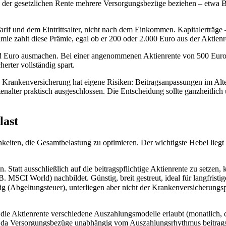
n der gesetzlichen Rente mehrere Versorgungsbezüge beziehen – etwa Be
Tarif und dem Eintrittsalter, nicht nach dem Einkommen. Kapitalerträg
mie zahlt diese Prämie, egal ob er 200 oder 2.000 Euro aus der Aktienr
end Euro ausmachen. Bei einer angenommenen Aktienrente von 500 Eur
erter vollständig spart.
e Krankenversicherung hat eigene Risiken: Beitragsanpassungen im Alt
ter praktisch ausgeschlossen. Die Entscheidung sollte ganzheitlich un
last
hkeiten, die Gesamtbelastung zu optimieren. Der wichtigste Hebel liegt
 Statt ausschließlich auf die beitragspflichtige Aktienrente zu setzen, 
. MSCI World) nachbildet. Günstig, breit gestreut, ideal für langfrist
ig (Abgeltungsteuer), unterliegen aber nicht der Krankenversicherungspf
s die Aktienrente verschiedene Auszahlungsmodelle erlaubt (monatlich, 
zt, da Versorgungsbezüge unabhängig vom Auszahlungsrhythmus beitragsp