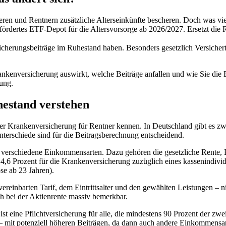
ilisieren und Rentnern zusätzliche Alterseinkünfte bescheren. Doch was
efördertes ETF-Depot für die Altersvorsorge ab 2026/2027. Ersetzt die
herungsbeiträge im Ruhestand haben. Besonders gesetzlich Versicherte
rankenversicherung auswirkt, welche Beiträge anfallen und wie Sie die 
ung.
estand verstehen
 der Krankenversicherung für Rentner kennen. In Deutschland gibt es z
erschiede sind für die Beitragsberechnung entscheidend.
 verschiedene Einkommensarten. Dazu gehören die gesetzliche Rente, B
 14,6 Prozent für die Krankenversicherung zuzüglich eines kassenindivi
se ab 23 Jahren).
 vereinbarten Tarif, dem Eintrittsalter und den gewählten Leistungen –
h bei der Aktienrente massiv bemerkbar.
t eine Pflichtversicherung für alle, die mindestens 90 Prozent der zwe
ern – mit potenziell höheren Beiträgen, da dann auch andere Einkommen