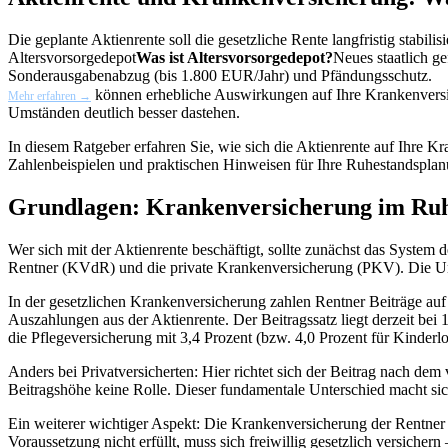
Die geplante Aktienrente soll die gesetzliche Rente langfristig stab
Altersvorsorgedepot
Was ist Altersvorsorgedepot?
Neues staatlich g
Sonderausgabenabzug (bis 1.800 EUR/Jahr) und Pfändungsschutz.
können erhebliche Auswirkungen auf Ihre Krankenversic
Mehr erfahren →
Umständen deutlich besser dastehen.
In diesem Ratgeber erfahren Sie, wie sich die Aktienrente auf Ihre K
Zahlenbeispielen und praktischen Hinweisen für Ihre Ruhestandsplan
Grundlagen: Krankenversicherung im Ruh
Wer sich mit der Aktienrente beschäftigt, sollte zunächst das System
Rentner (KVdR) und die private Krankenversicherung (PKV). Die Unt
In der gesetzlichen Krankenversicherung zahlen Rentner Beiträge auf
Auszahlungen aus der Aktienrente. Der Beitragssatz liegt derzeit bei
die Pflegeversicherung mit 3,4 Prozent (bzw. 4,0 Prozent für Kinderlo
Anders bei Privatversicherten: Hier richtet sich der Beitrag nach dem
Beitragshöhe keine Rolle. Dieser fundamentale Unterschied macht sic
Ein weiterer wichtiger Aspekt: Die Krankenversicherung der Rentner is
Voraussetzung nicht erfüllt, muss sich freiwillig gesetzlich versich