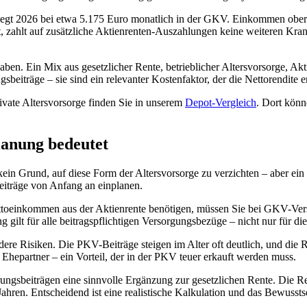
iegt 2026 bei etwa 5.175 Euro monatlich in der GKV. Einkommen oberhal
, zahlt auf zusätzliche Aktienrenten-Auszahlungen keine weiteren Krank
 haben. Ein Mix aus gesetzlicher Rente, betrieblicher Altersvorsorge, A
sbeiträge – sie sind ein relevanter Kostenfaktor, der die Nettorendite 
ivate Altersvorsorge finden Sie in unserem
Depot-Vergleich
. Dort könn
lanung bedeutet
in Grund, auf diese Form der Altersvorsorge zu verzichten – aber ein w
eiträge von Anfang an einplanen.
ttoeinkommen aus der Aktienrente benötigen, müssen Sie bei GKV-Vers
ilt für alle beitragspflichtigen Versorgungsbezüge – nicht nur für die
 andere Risiken. Die PKV-Beiträge steigen im Alter oft deutlich, und d
Ehepartner – ein Vorteil, der in der PKV teuer erkauft werden muss.
erungsbeiträgen eine sinnvolle Ergänzung zur gesetzlichen Rente. Die Re
ahren. Entscheidend ist eine realistische Kalkulation und das Bewusstse