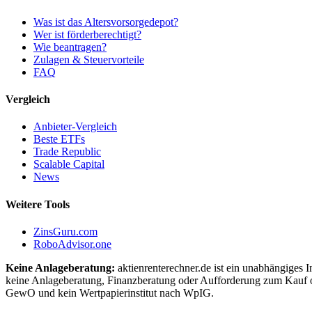
Was ist das Altersvorsorgedepot?
Wer ist förderberechtigt?
Wie beantragen?
Zulagen & Steuervorteile
FAQ
Vergleich
Anbieter-Vergleich
Beste ETFs
Trade Republic
Scalable Capital
News
Weitere Tools
ZinsGuru.com
RoboAdvisor.one
Keine Anlageberatung:
aktienrenterechner.de ist ein unabhängiges I
keine Anlageberatung, Finanzberatung oder Aufforderung zum Kauf o
GewO und kein Wertpapierinstitut nach WpIG.