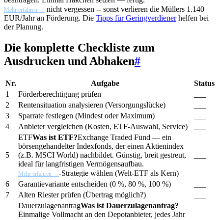
nicht vergessen -- sonst verlieren die Müllers 1.140
Mehr erfahren →
EUR/Jahr an Förderung. Die
Tipps für Geringverdiener
helfen bei
der Planung.
Die komplette Checkliste zum
Ausdrucken und Abhaken
#
Nr.
Aufgabe
Status
1
Förderberechtigung prüfen
___
2
Rentensituation analysieren (Versorgungslücke)
___
3
Sparrate festlegen (Mindest oder Maximum)
___
4
Anbieter vergleichen (Kosten, ETF-Auswahl, Service)
___
ETF
Was ist ETF?
Exchange Traded Fund — ein
börsengehandelter Indexfonds, der einen Aktienindex
5
(z.B. MSCI World) nachbildet. Günstig, breit gestreut,
___
ideal für langfristigen Vermögensaufbau.
-Strategie wählen (Welt-ETF als Kern)
Mehr erfahren →
6
Garantievariante entscheiden (0 %, 80 %, 100 %)
___
7
Alten Riester prüfen (Übertrag möglich?)
___
Dauerzulagenantrag
Was ist Dauerzulagenantrag?
Einmalige Vollmacht an den Depotanbieter, jedes Jahr