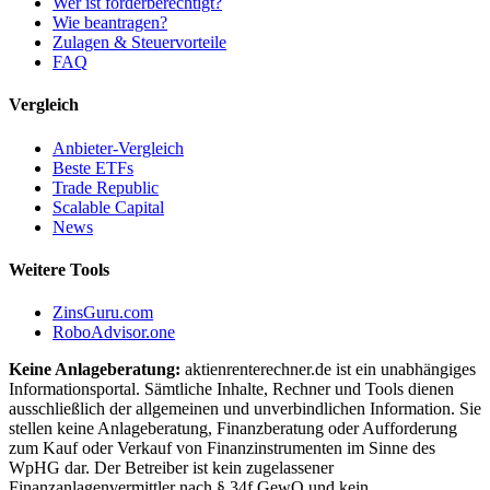
Wer ist förderberechtigt?
Wie beantragen?
Zulagen & Steuervorteile
FAQ
Vergleich
Anbieter-Vergleich
Beste ETFs
Trade Republic
Scalable Capital
News
Weitere Tools
ZinsGuru.com
RoboAdvisor.one
Keine Anlageberatung:
aktienrenterechner.de ist ein unabhängiges
Informationsportal. Sämtliche Inhalte, Rechner und Tools dienen
ausschließlich der allgemeinen und unverbindlichen Information. Sie
stellen keine Anlageberatung, Finanzberatung oder Aufforderung
zum Kauf oder Verkauf von Finanzinstrumenten im Sinne des
WpHG dar. Der Betreiber ist kein zugelassener
Finanzanlagenvermittler nach § 34f GewO und kein