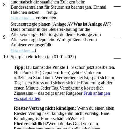
automatisch die staatlichen Zulagen beim
8
___
Bundeszentralamt für Steuern zu beantragen. Einmal
Häkchen setzen — fertig.
vorbereiten
Mehr erfahren →
Steuerstrategie planen (
Anlage AV
Was ist Anlage AV?
Das Formular in der Steuererklärung für die
Altersvorsorge. Hier trägst du deine Beiträge zum
9
___
Altersvorsorgedepot ein. Wird größtenteils vom
Anbieter vorausgefüllt.
)
Mehr erfahren →
10
Sparplan einrichten (ab 01.01.2027)
___
Tipp:
Du kannst die Punkte 1--9 schon jetzt abarbeiten.
Nur Punkt 10 (Depot eröffnen) geht erst ab dem
offiziellen Startdatum. Wer vorbereitet ist, spart sich am
Tag 1 den Stress und sichert sich die Förderung ab der
ersten Minute. Jeder Tag Verzögerung kostet dich
Zinseszins -- das zeigt unser Ratgeber
Früh anfangen
vs. spät starten
.
Riester-Vertrag nicht kündigen:
Wenn du einen alten
Riester-Vertrag hast, kündige ihn nicht voreilig. Eine
Kündigung ist
Förderschädlich
Was ist
Förderschädlich?
Wenn du das Geld vor dem
Rentenalter entnimmst, musst du alle erhaltenen