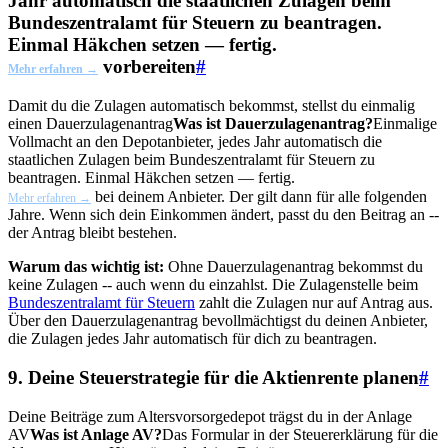
Jahr automatisch die staatlichen Zulagen beim
Bundeszentralamt für Steuern zu beantragen.
Einmal Häkchen setzen — fertig.
vorbereiten
#
Mehr erfahren →
Damit du die Zulagen automatisch bekommst, stellst du einmalig
einen
Dauerzulagenantrag
Was ist Dauerzulagenantrag?
Einmalige
Vollmacht an den Depotanbieter, jedes Jahr automatisch die
staatlichen Zulagen beim Bundeszentralamt für Steuern zu
beantragen. Einmal Häkchen setzen — fertig.
bei deinem Anbieter. Der gilt dann für alle folgenden
Mehr erfahren →
Jahre. Wenn sich dein Einkommen ändert, passt du den Beitrag an --
der Antrag bleibt bestehen.
Warum das wichtig ist:
Ohne Dauerzulagenantrag bekommst du
keine Zulagen -- auch wenn du einzahlst. Die Zulagenstelle beim
Bundeszentralamt für Steuern
zahlt die Zulagen nur auf Antrag aus.
Über den Dauerzulagenantrag bevollmächtigst du deinen Anbieter,
die Zulagen jedes Jahr automatisch für dich zu beantragen.
9. Deine Steuerstrategie für die Aktienrente planen
#
Deine Beiträge zum Altersvorsorgedepot trägst du in der
Anlage
AV
Was ist Anlage AV?
Das Formular in der Steuererklärung für die