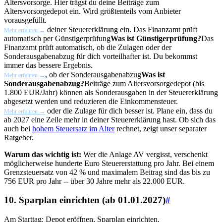
Altersvorsorge. Hier trägst du deine Beiträge zum
Altersvorsorgedepot ein. Wird größtenteils vom Anbieter
vorausgefüllt.
deiner Steuererklärung ein. Das Finanzamt prüft
Mehr erfahren →
automatisch per
Günstigerprüfung
Was ist Günstigerprüfung?
Das
Finanzamt prüft automatisch, ob die Zulagen oder der
Sonderausgabenabzug für dich vorteilhafter ist. Du bekommst
immer das bessere Ergebnis.
, ob der
Sonderausgabenabzug
Was ist
Mehr erfahren →
Sonderausgabenabzug?
Beiträge zum Altersvorsorgedepot (bis
1.800 EUR/Jahr) können als Sonderausgaben in der Steuererklärung
abgesetzt werden und reduzieren die Einkommensteuer.
oder die Zulage für dich besser ist. Plane ein, dass du
Mehr erfahren →
ab 2027 eine Zeile mehr in deiner Steuererklärung hast. Ob sich das
auch bei
hohem Steuersatz im Alter
rechnet, zeigt unser separater
Ratgeber.
Warum das wichtig ist:
Wer die Anlage AV vergisst, verschenkt
möglicherweise hunderte Euro Steuererstattung pro Jahr. Bei einem
Grenzsteuersatz von 42 % und maximalem Beitrag sind das bis zu
756 EUR pro Jahr -- über 30 Jahre mehr als 22.000 EUR.
10. Sparplan einrichten (ab 01.01.2027)
#
Am Starttag: Depot eröffnen, Sparplan einrichten,