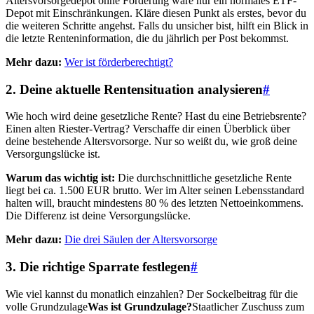
Altersvorsorgedepot ohne Förderung wäre nur ein normales ETF-
Depot mit Einschränkungen. Kläre diesen Punkt als erstes, bevor du
die weiteren Schritte angehst. Falls du unsicher bist, hilft ein Blick in
die letzte Renteninformation, die du jährlich per Post bekommst.
Mehr dazu:
Wer ist förderberechtigt?
2. Deine aktuelle Rentensituation analysieren
#
Wie hoch wird deine gesetzliche Rente? Hast du eine Betriebsrente?
Einen alten Riester-Vertrag? Verschaffe dir einen Überblick über
deine bestehende Altersvorsorge. Nur so weißt du, wie groß deine
Versorgungslücke ist.
Warum das wichtig ist:
Die durchschnittliche gesetzliche Rente
liegt bei ca. 1.500 EUR brutto. Wer im Alter seinen Lebensstandard
halten will, braucht mindestens 80 % des letzten Nettoeinkommens.
Die Differenz ist deine Versorgungslücke.
Mehr dazu:
Die drei Säulen der Altersvorsorge
3. Die richtige Sparrate festlegen
#
Wie viel kannst du monatlich einzahlen? Der Sockelbeitrag für die
volle
Grundzulage
Was ist Grundzulage?
Staatlicher Zuschuss zum