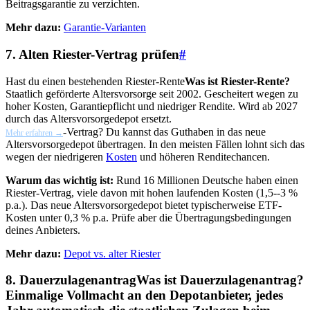
Beitragsgarantie zu verzichten.
Mehr dazu:
Garantie-Varianten
7. Alten Riester-Vertrag prüfen
#
Hast du einen bestehenden
Riester-Rente
Was ist Riester-Rente?
Staatlich geförderte Altersvorsorge seit 2002. Gescheitert wegen zu
hoher Kosten, Garantiepflicht und niedriger Rendite. Wird ab 2027
durch das Altersvorsorgedepot ersetzt.
-Vertrag? Du kannst das Guthaben in das neue
Mehr erfahren →
Altersvorsorgedepot übertragen. In den meisten Fällen lohnt sich das
wegen der niedrigeren
Kosten
und höheren Renditechancen.
Warum das wichtig ist:
Rund 16 Millionen Deutsche haben einen
Riester-Vertrag, viele davon mit hohen laufenden Kosten (1,5--3 %
p.a.). Das neue Altersvorsorgedepot bietet typischerweise ETF-
Kosten unter 0,3 % p.a. Prüfe aber die Übertragungsbedingungen
deines Anbieters.
Mehr dazu:
Depot vs. alter Riester
8.
Dauerzulagenantrag
Was ist Dauerzulagenantrag?
Einmalige Vollmacht an den Depotanbieter, jedes