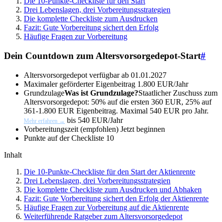
Die 10-Punkte-Checkliste für den Start
Drei Lebenslagen, drei Vorbereitungsstrategien
Die komplette Checkliste zum Ausdrucken
Fazit: Gute Vorbereitung sichert den Erfolg
Häufige Fragen zur Vorbereitung
Dein Countdown zum Altersvorsorgedepot-Start
#
Altersvorsorgedepot verfügbar ab
01.01.2027
Maximaler geförderter Eigenbeitrag
1.800 EUR/Jahr
Grundzulage
Was ist Grundzulage?
Staatlicher Zuschuss zum
Altersvorsorgedepot: 50% auf die ersten 360 EUR, 25% auf
361-1.800 EUR Eigenbeitrag. Maximal 540 EUR pro Jahr.
bis 540 EUR/Jahr
Mehr erfahren →
Vorbereitungszeit (empfohlen)
Jetzt beginnen
Punkte auf der Checkliste
10
Inhalt
Die 10-Punkte-Checkliste für den Start der Aktienrente
Drei Lebenslagen, drei Vorbereitungsstrategien
Die komplette Checkliste zum Ausdrucken und Abhaken
Fazit: Gute Vorbereitung sichert den Erfolg der Aktienrente
Häufige Fragen zur Vorbereitung auf die Aktienrente
Weiterführende Ratgeber zum Altersvorsorgedepot