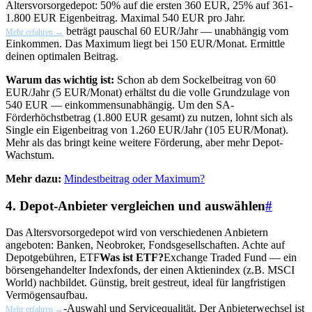
Altersvorsorgedepot: 50% auf die ersten 360 EUR, 25% auf 361-
1.800 EUR Eigenbeitrag. Maximal 540 EUR pro Jahr.
beträgt pauschal 60 EUR/Jahr — unabhängig vom
Mehr erfahren →
Einkommen. Das Maximum liegt bei 150 EUR/Monat. Ermittle
deinen optimalen Beitrag.
Warum das wichtig ist:
Schon ab dem Sockelbeitrag von 60
EUR/Jahr (5 EUR/Monat) erhältst du die volle Grundzulage von
540 EUR — einkommensunabhängig. Um den SA-
Förderhöchstbetrag (1.800 EUR gesamt) zu nutzen, lohnt sich als
Single ein Eigenbeitrag von 1.260 EUR/Jahr (105 EUR/Monat).
Mehr als das bringt keine weitere Förderung, aber mehr Depot-
Wachstum.
Mehr dazu:
Mindestbeitrag oder Maximum?
4. Depot-Anbieter vergleichen und auswählen
#
Das Altersvorsorgedepot wird von verschiedenen Anbietern
angeboten: Banken, Neobroker, Fondsgesellschaften. Achte auf
Depotgebühren,
ETF
Was ist ETF?
Exchange Traded Fund — ein
börsengehandelter Indexfonds, der einen Aktienindex (z.B. MSCI
World) nachbildet. Günstig, breit gestreut, ideal für langfristigen
Vermögensaufbau.
-Auswahl und Servicequalität. Der Anbieterwechsel ist
Mehr erfahren →