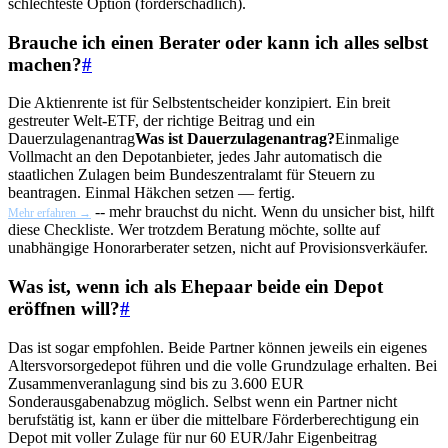
schlechteste Option (förderschädlich).
Brauche ich einen Berater oder kann ich alles selbst
machen?
#
Die Aktienrente ist für Selbstentscheider konzipiert. Ein breit
gestreuter Welt-ETF, der richtige Beitrag und ein
Dauerzulagenantrag
Was ist Dauerzulagenantrag?
Einmalige
Vollmacht an den Depotanbieter, jedes Jahr automatisch die
staatlichen Zulagen beim Bundeszentralamt für Steuern zu
beantragen. Einmal Häkchen setzen — fertig.
-- mehr brauchst du nicht. Wenn du unsicher bist, hilft
Mehr erfahren →
diese Checkliste. Wer trotzdem Beratung möchte, sollte auf
unabhängige Honorarberater setzen, nicht auf Provisionsverkäufer.
Was ist, wenn ich als Ehepaar beide ein Depot
eröffnen will?
#
Das ist sogar empfohlen. Beide Partner können jeweils ein eigenes
Altersvorsorgedepot führen und die volle Grundzulage erhalten. Bei
Zusammenveranlagung sind bis zu 3.600 EUR
Sonderausgabenabzug möglich. Selbst wenn ein Partner nicht
berufstätig ist, kann er über die mittelbare Förderberechtigung ein
Depot mit voller Zulage für nur 60 EUR/Jahr Eigenbeitrag