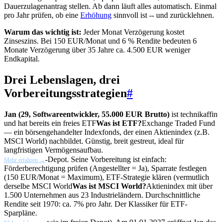
Dauerzulagenantrag stellen. Ab dann läuft alles automatisch. Einmal
pro Jahr prüfen, ob eine
Erhöhung
sinnvoll ist -- und zurücklehnen.
Warum das wichtig ist:
Jeder Monat Verzögerung kostet
Zinseszins. Bei 150 EUR/Monat und 6 % Rendite bedeuten 6
Monate Verzögerung über 35 Jahre ca. 4.500 EUR weniger
Endkapital.
Drei Lebenslagen, drei
Vorbereitungsstrategien
#
Jan (29, Softwareentwickler, 55.000 EUR Brutto)
ist technikaffin
und hat bereits ein freies
ETF
Was ist ETF?
Exchange Traded Fund
— ein börsengehandelter Indexfonds, der einen Aktienindex (z.B.
MSCI World) nachbildet. Günstig, breit gestreut, ideal für
langfristigen Vermögensaufbau.
-Depot. Seine Vorbereitung ist einfach:
Mehr erfahren →
Förderberechtigung prüfen (Angestellter = Ja), Sparrate festlegen
(150 EUR/Monat = Maximum), ETF-Strategie klären (vermutlich
derselbe
MSCI World
Was ist MSCI World?
Aktienindex mit über
1.500 Unternehmen aus 23 Industrieländern. Durchschnittliche
Rendite seit 1970: ca. 7% pro Jahr. Der Klassiker für ETF-
Sparpläne.