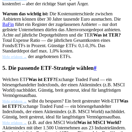
kostenfrei -- aber der richtige Start spart Ärger.
Warum das wichtig ist:
Die Kostenunterschiede zwischen
Anbietern können über 30 Jahre tausende Euro ausmachen. Die
BaFin
führt ein Register der zugelassenen Anbieter -- nur dort
gelistete Unternehmen dürfen das Altersvorsorgedepot anbieten.
Achte auf jährliche Depotgebühren und die
TER
Was ist TER?
Total Expense Ratio — die jährlichen Gesamtkosten eines
Fonds/ETFs in Prozent. Günstige ETFs: 0,1-0,3%. Das
Standarddepot darf max. 1,0% kosten.
der angebotenen ETFs.
Mehr erfahren →
5. Die passende ETF-Strategie wählen
#
Welchen
ETF
Was ist ETF?
Exchange Traded Fund — ein
börsengehandelter Indexfonds, der einen Aktienindex (z.B. MSCI
World) nachbildet. Günstig, breit gestreut, ideal für langfristigen
Vermögensaufbau.
willst du besparen? Ein breit gestreuter Welt-
ETF
Was
Mehr erfahren →
ist ETF?
Exchange Traded Fund — ein börsengehandelter
Indexfonds, der einen Aktienindex (z.B. MSCI World) nachbildet.
Günstig, breit gestreut, ideal für langfristigen Vermögensaufbau.
(z.B. auf den
MSCI World
Was ist MSCI World?
Mehr erfahren →
Aktienindex mit über 1.500 Unternehmen aus 23 Industrieländern.