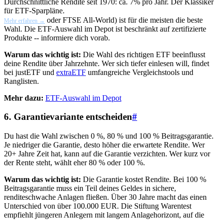
Durchschnittliche Rendite seit 1970: ca. 7% pro Jahr. Der Klassiker
für ETF-Sparpläne.
oder FTSE All-World) ist für die meisten die beste
Mehr erfahren →
Wahl. Die ETF-Auswahl im Depot ist beschränkt auf zertifizierte
Produkte -- informiere dich vorab.
Warum das wichtig ist:
Die Wahl des richtigen ETF beeinflusst
deine Rendite über Jahrzehnte. Wer sich tiefer einlesen will, findet
bei justETF und
extraETF
umfangreiche Vergleichstools und
Ranglisten.
Mehr dazu:
ETF-Auswahl im Depot
6. Garantievariante entscheiden
#
Du hast die Wahl zwischen 0 %, 80 % und 100 % Beitragsgarantie.
Je niedriger die Garantie, desto höher die erwartete Rendite. Wer
20+ Jahre Zeit hat, kann auf die Garantie verzichten. Wer kurz vor
der Rente steht, wählt eher 80 % oder 100 %.
Warum das wichtig ist:
Die Garantie kostet Rendite. Bei 100 %
Beitragsgarantie muss ein Teil deines Geldes in sichere,
renditeschwache Anlagen fließen. Über 30 Jahre macht das einen
Unterschied von über 100.000 EUR. Die Stiftung Warentest
empfiehlt jüngeren Anlegern mit langem Anlagehorizont, auf die