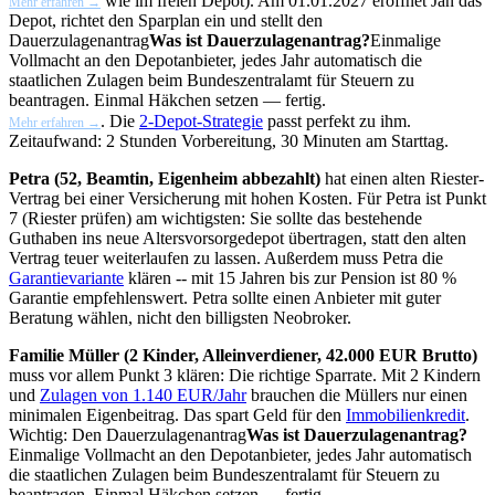
wie im freien Depot). Am 01.01.2027 eröffnet Jan das
Mehr erfahren →
Depot, richtet den Sparplan ein und stellt den
Dauerzulagenantrag
Was ist Dauerzulagenantrag?
Einmalige
Vollmacht an den Depotanbieter, jedes Jahr automatisch die
staatlichen Zulagen beim Bundeszentralamt für Steuern zu
beantragen. Einmal Häkchen setzen — fertig.
. Die
2-Depot-Strategie
passt perfekt zu ihm.
Mehr erfahren →
Zeitaufwand: 2 Stunden Vorbereitung, 30 Minuten am Starttag.
Petra (52, Beamtin, Eigenheim abbezahlt)
hat einen alten Riester-
Vertrag bei einer Versicherung mit hohen Kosten. Für Petra ist Punkt
7 (Riester prüfen) am wichtigsten: Sie sollte das bestehende
Guthaben ins neue Altersvorsorgedepot übertragen, statt den alten
Vertrag teuer weiterlaufen zu lassen. Außerdem muss Petra die
Garantievariante
klären -- mit 15 Jahren bis zur Pension ist 80 %
Garantie empfehlenswert. Petra sollte einen Anbieter mit guter
Beratung wählen, nicht den billigsten Neobroker.
Familie Müller (2 Kinder, Alleinverdiener, 42.000 EUR Brutto)
muss vor allem Punkt 3 klären: Die richtige Sparrate. Mit 2 Kindern
und
Zulagen von 1.140 EUR/Jahr
brauchen die Müllers nur einen
minimalen Eigenbeitrag. Das spart Geld für den
Immobilienkredit
.
Wichtig: Den
Dauerzulagenantrag
Was ist Dauerzulagenantrag?
Einmalige Vollmacht an den Depotanbieter, jedes Jahr automatisch
die staatlichen Zulagen beim Bundeszentralamt für Steuern zu
beantragen. Einmal Häkchen setzen — fertig.