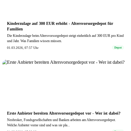
Kinderzulage auf 300 EUR erhöht - Altersvorsorgedepot für
Familien
Die Kinderzulage beim Altersvorsorgedepot steigt einheitlich auf 300 EUR pro Kind
und Jahr. Was Familien wissen müssen.
01.03.2026, 07:57 Uhr
Depot
Erste Anbieter bereiten Altersvorsorgedepot vor - Wer ist dabei?
Neobroker, Fondsgesellschaften und Banken arbeiten am Altersvorsorgedepot.
Welche Anbieter vorne sind und was sie pla...