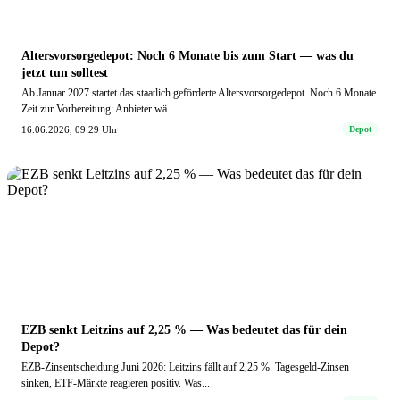
Altersvorsorgedepot: Noch 6 Monate bis zum Start — was du
jetzt tun solltest
Ab Januar 2027 startet das staatlich geförderte Altersvorsorgedepot. Noch 6 Monate
Zeit zur Vorbereitung: Anbieter wä...
16.06.2026, 09:29 Uhr
Depot
EZB senkt Leitzins auf 2,25 % — Was bedeutet das für dein
Depot?
EZB-Zinsentscheidung Juni 2026: Leitzins fällt auf 2,25 %. Tagesgeld-Zinsen
sinken, ETF-Märkte reagieren positiv. Was...