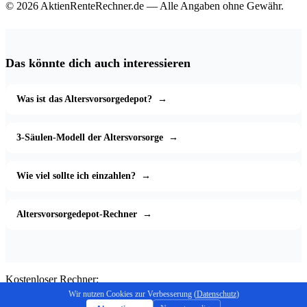
© 2026 AktienRenteRechner.de — Alle Angaben ohne Gewähr.
Das könnte dich auch interessieren
Was ist das Altersvorsorgedepot?
→
3-Säulen-Modell der Altersvorsorge
→
Wie viel sollte ich einzahlen?
→
Altersvorsorgedepot-Rechner
→
Kostenloser Rechner:
Endkapital berechnen
Wir nutzen Cookies zur Verbesserung (
Datenschutz
)