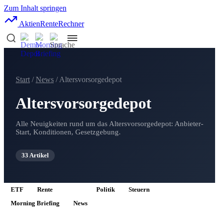
Zum Inhalt springen
AktienRente
Rechner
Start
/
News
/ Altersvorsorgedepot
Altersvorsorgedepot
Alle Neuigkeiten rund um das Altersvorsorgedepot: Anbieter-
Start, Konditionen, Gesetzgebung.
33 Artikel
ETF
Rente
Depot
Politik
Steuern
Morning Briefing
News