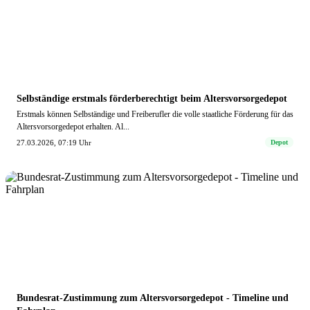
Selbständige erstmals förderberechtigt beim Altersvorsorgedepot
Erstmals können Selbständige und Freiberufler die volle staatliche Förderung für das
Altersvorsorgedepot erhalten. Al...
27.03.2026, 07:19 Uhr
Depot
Bundesrat-Zustimmung zum Altersvorsorgedepot - Timeline und