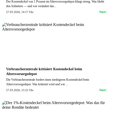
Der Kostendeckel von 1 Prozent im Altersvorsorgedepot klingt streng. Was bleibt
den Anbietern — und wie verändert das...
27.03.2026, 14:17 Uhr
Depot
Verbraucherzentrale kritisiert Kostendeckel beim
Altersvorsorgedepot
Die Verbraucherzentrale fordert einen niedrigeren Kostendeckel beim
Altersvorsorgedepot. Was kritisiert wird und wie ...
27.03.2026, 13:22 Uhr
Depot