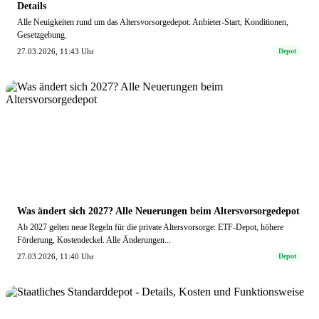
Details
Alle Neuigkeiten rund um das Altersvorsorgedepot: Anbieter-Start, Konditionen,
Gesetzgebung.
27.03.2026, 11:43 Uhr
Depot
Was ändert sich 2027? Alle Neuerungen beim Altersvorsorgedepot
Ab 2027 gelten neue Regeln für die private Altersvorsorge: ETF-Depot, höhere
Förderung, Kostendeckel. Alle Änderungen...
27.03.2026, 11:40 Uhr
Depot