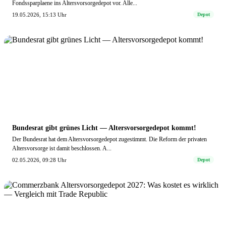
Fondssparplaene ins Altersvorsorgedepot vor. Alle...
19.05.2026, 15:13 Uhr
Depot
Bundesrat gibt grünes Licht — Altersvorsorgedepot kommt!
Der Bundesrat hat dem Altersvorsorgedepot zugestimmt. Die Reform der privaten
Altersvorsorge ist damit beschlossen. A...
02.05.2026, 09:28 Uhr
Depot