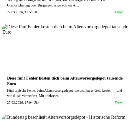
Wichtig für Geringverdiener: Wird das Altersvorsorgedepot im Alter auf
Grundsicherung oder Bürgergeld angerechnet? Al...
27.03.2026, 17:55 Uhr
Depot
Diese fünf Fehler kosten dich beim Altersvorsorgedepot tausende
Euro
Fünf typische Fehler beim Altersvorsorgedepot, die dich bares Geld kosten — und
wie du sie vermeidest. Mit konkreten ...
27.03.2026, 17:04 Uhr
Depot