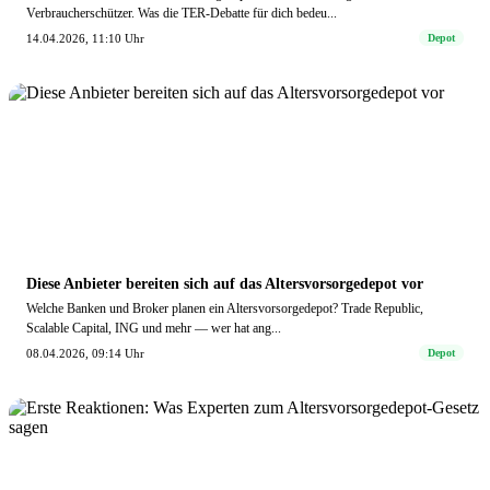
Verbraucherschützer. Was die TER-Debatte für dich bedeu...
14.04.2026, 11:10 Uhr
Depot
Diese Anbieter bereiten sich auf das Altersvorsorgedepot vor
Welche Banken und Broker planen ein Altersvorsorgedepot? Trade Republic,
Scalable Capital, ING und mehr — wer hat ang...
08.04.2026, 09:14 Uhr
Depot