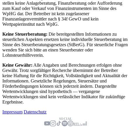
stellen keine Anlageberatung, Finanzberatung oder Aufforderung
zum Kauf oder Verkauf von Finanzinstrumenten im Sinne des
WpHG dar. Der Betreiber ist kein zugelassener
Finanzanlagenvermittler nach § 34f GewO und kein
Wertpapierinstitut nach WpIG.
Keine Steuerberatung:
Die bereitgestellten Informationen zu
steuerlichen Aspekten ersetzen keine individuelle Steuerberatung im
Sinne des Steuerberatungsgesetzes (StBerG). Für steuerliche Fragen
wenden Sie sich bitte an einen Steuerberater oder
Lohnsteuerhilfeverein.
Keine Gewähr:
Alle Angaben und Berechnungen erfolgen ohne
Gewähr. Trotz sorgfältiger Recherche übernimmt der Betreiber
keine Haftung für die Richtigkeit, Vollständigkeit und Aktualität der
Informationen. Gesetzliche Regelungen, Steuersätze und
Förderbedingungen können sich jederzeit ändern. Dargestellte
Wertentwicklungen sind hypothetisch — vergangene
Wertentwicklungen sind kein verlässlicher Indikator für zukünftige
Ergebnisse.
Impressum
Datenschutz
SOCIAL
RTL+