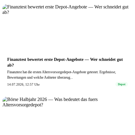
Finanztest bewertet erste Depot-Angebote — Wer schneidet gut
ab?
Finanztest hat die ersten Altersvorsorgedepot-Angebote getestet. Ergebnisse,
Bewertungen und welche Anbieter überzeug...
14.07.2026, 12:57 Uhr
Depot