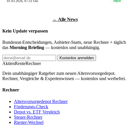
01.03.2026, 07:33 Uhr
Depot
← Alle News
Kein Update verpassen
Bundesrat-Entscheidungen, Anbieter-Starts, neue Rechner + täglich
das
Morning Briefing
— kostenlos und unabhängig.
Kostenlos anmelden
AktienRente
Rechner
Dein unabhängiger Ratgeber zum neuen Altersvorsorgedepot.
Rechner, Vergleiche & Expertenwissen — kostenlos und werbefrei.
Rechner
Altersvorsorgedepot Rechner
Förderungs-Check
Depot vs. ETF Vergleich
Steuer-Rechner
Riester-Wechsel