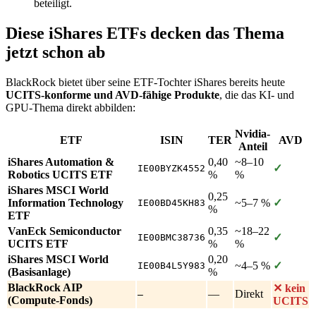
beteiligt.
Diese iShares ETFs decken das Thema
jetzt schon ab
BlackRock bietet über seine ETF-Tochter iShares bereits heute
UCITS-konforme und AVD-fähige Produkte
, die das KI- und
GPU-Thema direkt abbilden:
Nvidia-
ETF
ISIN
TER
AVD
Anteil
iShares Automation &
0,40
~8–10
✓
IE00BYZK4552
Robotics UCITS ETF
%
%
iShares MSCI World
0,25
Information Technology
~5–7 %
✓
IE00BD45KH83
%
ETF
VanEck Semiconductor
0,35
~18–22
✓
IE00BMC38736
UCITS ETF
%
%
iShares MSCI World
0,20
~4–5 %
✓
IE00B4L5Y983
(Basisanlage)
%
BlackRock AIP
✕ kein
—
Direkt
—
(Compute-Fonds)
UCITS