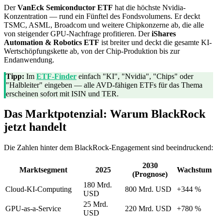
Der
VanEck Semiconductor ETF
hat die höchste Nvidia-
Konzentration — rund ein Fünftel des Fondsvolumens. Er deckt
TSMC, ASML, Broadcom und weitere Chipkonzerne ab, die alle
von steigender GPU-Nachfrage profitieren. Der
iShares
Automation & Robotics ETF
ist breiter und deckt die gesamte KI-
Wertschöpfungskette ab, von der Chip-Produktion bis zur
Endanwendung.
Tipp:
Im
ETF-Finder
einfach "KI", "Nvidia", "Chips" oder
"Halbleiter" eingeben — alle AVD-fähigen ETFs für das Thema
erscheinen sofort mit ISIN und TER.
Das Marktpotenzial: Warum BlackRock
jetzt handelt
Die Zahlen hinter dem BlackRock-Engagement sind beeindruckend:
2030
Marktsegment
2025
Wachstum
(Prognose)
180 Mrd.
Cloud-KI-Computing
800 Mrd. USD
+344 %
USD
25 Mrd.
GPU-as-a-Service
220 Mrd. USD
+780 %
USD