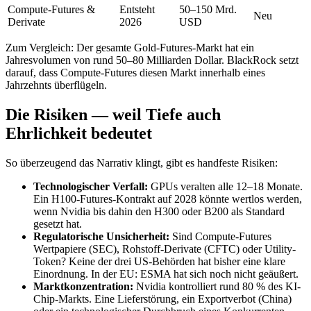
Compute-Futures &
Entsteht
50–150 Mrd.
Neu
Derivate
2026
USD
Zum Vergleich: Der gesamte Gold-Futures-Markt hat ein
Jahresvolumen von rund 50–80 Milliarden Dollar. BlackRock setzt
darauf, dass Compute-Futures diesen Markt innerhalb eines
Jahrzehnts überflügeln.
Die Risiken — weil Tiefe auch
Ehrlichkeit bedeutet
So überzeugend das Narrativ klingt, gibt es handfeste Risiken:
Technologischer Verfall:
GPUs veralten alle 12–18 Monate.
Ein H100-Futures-Kontrakt auf 2028 könnte wertlos werden,
wenn Nvidia bis dahin den H300 oder B200 als Standard
gesetzt hat.
Regulatorische Unsicherheit:
Sind Compute-Futures
Wertpapiere (SEC), Rohstoff-Derivate (CFTC) oder Utility-
Token? Keine der drei US-Behörden hat bisher eine klare
Einordnung. In der EU: ESMA hat sich noch nicht geäußert.
Marktkonzentration:
Nvidia kontrolliert rund 80 % des KI-
Chip-Markts. Eine Lieferstörung, ein Exportverbot (China)