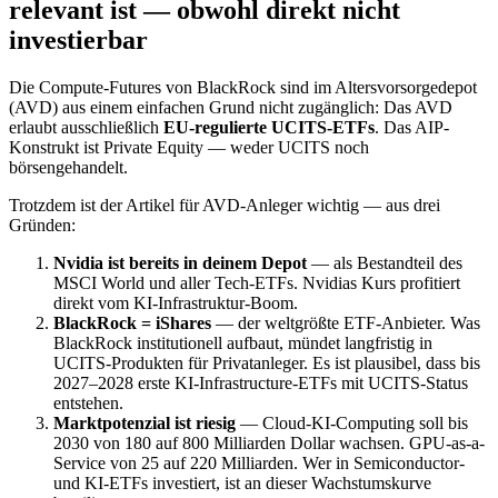
relevant ist — obwohl direkt nicht
investierbar
Die Compute-Futures von BlackRock sind im Altersvorsorgedepot
(AVD) aus einem einfachen Grund nicht zugänglich: Das AVD
erlaubt ausschließlich
EU-regulierte UCITS-ETFs
. Das AIP-
Konstrukt ist Private Equity — weder UCITS noch
börsengehandelt.
Trotzdem ist der Artikel für AVD-Anleger wichtig — aus drei
Gründen:
Nvidia ist bereits in deinem Depot
— als Bestandteil des
MSCI World und aller Tech-ETFs. Nvidias Kurs profitiert
direkt vom KI-Infrastruktur-Boom.
BlackRock = iShares
— der weltgrößte ETF-Anbieter. Was
BlackRock institutionell aufbaut, mündet langfristig in
UCITS-Produkten für Privatanleger. Es ist plausibel, dass bis
2027–2028 erste KI-Infrastructure-ETFs mit UCITS-Status
entstehen.
Marktpotenzial ist riesig
— Cloud-KI-Computing soll bis
2030 von 180 auf 800 Milliarden Dollar wachsen. GPU-as-a-
Service von 25 auf 220 Milliarden. Wer in Semiconductor-
und KI-ETFs investiert, ist an dieser Wachstumskurve