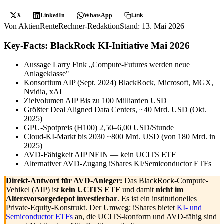
X
LinkedIn
WhatsApp
Link
Von AktienRenteRechner-Redaktion
Stand: 13. Mai 2026
Key-Facts: BlackRock KI-Initiative Mai 2026
Aussage Larry Fink
„Compute-Futures werden neue
Anlageklasse"
Konsortium AIP (Sept. 2024)
BlackRock, Microsoft, MGX,
Nvidia, xAI
Zielvolumen AIP
Bis zu 100 Milliarden USD
Größter Deal
Aligned Data Centers, ~40 Mrd. USD (Okt.
2025)
GPU-Spotpreis (H100)
2,50–6,00 USD/Stunde
Cloud-KI-Markt bis 2030
~800 Mrd. USD (von 180 Mrd. in
2025)
AVD-Fähigkeit AIP
NEIN — kein UCITS ETF
Alternativer AVD-Zugang
iShares KI/Semiconductor ETFs
Direkt-Antwort für AVD-Anleger:
Das BlackRock-Compute-
Vehikel (AIP) ist
kein UCITS ETF
und damit
nicht im
Altersvorsorgedepot investierbar
. Es ist ein institutionelles
Private-Equity-Konstrukt. Der Umweg: iShares bietet
KI- und
Semiconductor ETFs
an, die UCITS-konform und AVD-fähig sind