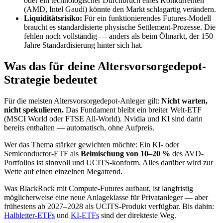
oder ein technologischer Durchbruch eines Konkurrenten
(AMD, Intel Gaudi) könnte den Markt schlagartig verändern.
Liquiditätsrisiko:
Für ein funktionierendes Futures-Modell
braucht es standardisierte physische Settlement-Prozesse. Die
fehlen noch vollständig — anders als beim Ölmarkt, der 150
Jahre Standardisierung hinter sich hat.
Was das für deine Altersvorsorgedepot-
Strategie bedeutet
Für die meisten Altersvorsorgedepot-Anleger gilt:
Nicht warten,
nicht spekulieren.
Das Fundament bleibt ein breiter Welt-ETF
(MSCI World oder FTSE All-World). Nvidia und KI sind darin
bereits enthalten — automatisch, ohne Aufpreis.
Wer das Thema stärker gewichten möchte: Ein KI- oder
Semiconductor-ETF als
Beimischung von 10–20 %
des AVD-
Portfolios ist sinnvoll und UCITS-konform. Alles darüber wird zur
Wette auf einen einzelnen Megatrend.
Was BlackRock mit Compute-Futures aufbaut, ist langfristig
möglicherweise eine neue Anlageklasse für Privatanleger — aber
frühestens ab 2027–2028 als UCITS-Produkt verfügbar. Bis dahin:
Halbleiter-ETFs
und
KI-ETFs
sind der direkteste Weg.