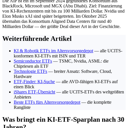
Die AIP ist ein im September 2024 gegründetes Konsortium aus
BlackRock, Microsoft und MGX (Abu Dhabi). Ziel: Finanzierung
von KI-Rechenzentren mit bis zu 100 Milliarden Dollar. Nvidia und
Elon Musks xAI sind später beigetreten. Im Oktober 2025
übernahm das Konsortium Aligned Data Centers für rund 40
Milliarden Dollar — der größte Deal dieser Art in der Geschichte.
Weiterführende Artikel
KI & Robotik ETFs im Altersvorsorgedepot
— alle UCITS-
konformen KI-ETFs mit ISIN und TER
Semiconductor ETFs
— TSMC, Nvidia, ASML: die
Chipriesen als ETF
Technologie ETFs
— breiter Ansatz: Software, Cloud,
Hardware
ETF-Finder: KI-Suche
— alle AVD-fähigen KI-ETFs auf
einen Blick
iShares ETF-Übersicht
— alle UCITS-ETFs des weltgrößten
Anbieters
Beste ETFs fürs Altersvorsorgedepot
— die komplette
Rangliste
Was bringt ein KI-ETF-Sparplan nach 30
Jahren?