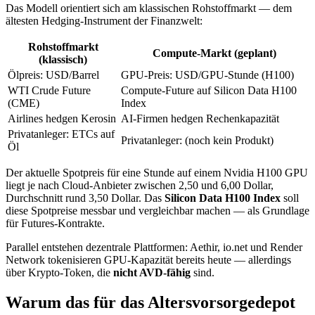
Das Modell orientiert sich am klassischen Rohstoffmarkt — dem
ältesten Hedging-Instrument der Finanzwelt:
Rohstoffmarkt
Compute-Markt (geplant)
(klassisch)
Ölpreis: USD/Barrel
GPU-Preis: USD/GPU-Stunde (H100)
WTI Crude Future
Compute-Future auf Silicon Data H100
(CME)
Index
Airlines hedgen Kerosin
AI-Firmen hedgen Rechenkapazität
Privatanleger: ETCs auf
Privatanleger: (noch kein Produkt)
Öl
Der aktuelle Spotpreis für eine Stunde auf einem Nvidia H100 GPU
liegt je nach Cloud-Anbieter zwischen 2,50 und 6,00 Dollar,
Durchschnitt rund 3,50 Dollar. Das
Silicon Data H100 Index
soll
diese Spotpreise messbar und vergleichbar machen — als Grundlage
für Futures-Kontrakte.
Parallel entstehen dezentrale Plattformen: Aethir, io.net und Render
Network tokenisieren GPU-Kapazität bereits heute — allerdings
über Krypto-Token, die
nicht AVD-fähig
sind.
Warum das für das Altersvorsorgedepot