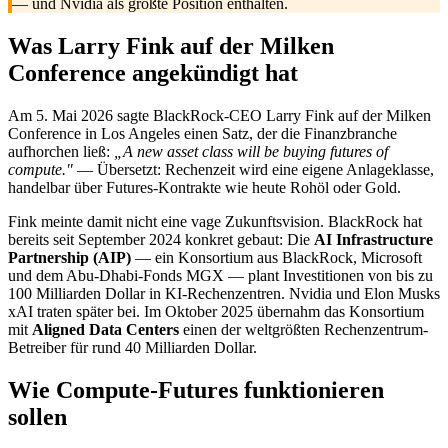
— und Nvidia als größte Position enthalten.
Was Larry Fink auf der Milken
Conference angekündigt hat
Am 5. Mai 2026 sagte BlackRock-CEO Larry Fink auf der Milken
Conference in Los Angeles einen Satz, der die Finanzbranche
aufhorchen ließ:
„A new asset class will be buying futures of
compute."
— Übersetzt: Rechenzeit wird eine eigene Anlageklasse,
handelbar über Futures-Kontrakte wie heute Rohöl oder Gold.
Fink meinte damit nicht eine vage Zukunftsvision. BlackRock hat
bereits seit September 2024 konkret gebaut: Die
AI Infrastructure
Partnership (AIP)
— ein Konsortium aus BlackRock, Microsoft
und dem Abu-Dhabi-Fonds MGX — plant Investitionen von bis zu
100 Milliarden Dollar in KI-Rechenzentren. Nvidia und Elon Musks
xAI traten später bei. Im Oktober 2025 übernahm das Konsortium
mit
Aligned Data Centers
einen der weltgrößten Rechenzentrum-
Betreiber für rund 40 Milliarden Dollar.
Wie Compute-Futures funktionieren
sollen