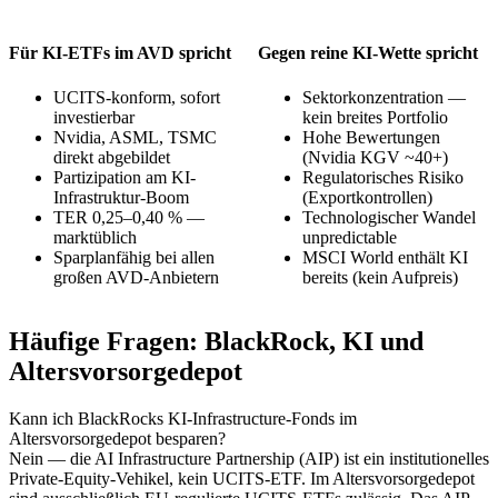
Für KI-ETFs im AVD spricht
Gegen reine KI-Wette spricht
UCITS-konform, sofort
Sektorkonzentration —
investierbar
kein breites Portfolio
Nvidia, ASML, TSMC
Hohe Bewertungen
direkt abgebildet
(Nvidia KGV ~40+)
Partizipation am KI-
Regulatorisches Risiko
Infrastruktur-Boom
(Exportkontrollen)
TER 0,25–0,40 % —
Technologischer Wandel
marktüblich
unpredictable
Sparplanfähig bei allen
MSCI World enthält KI
großen AVD-Anbietern
bereits (kein Aufpreis)
Häufige Fragen: BlackRock, KI und
Altersvorsorgedepot
Kann ich BlackRocks KI-Infrastructure-Fonds im
Altersvorsorgedepot besparen?
Nein — die AI Infrastructure Partnership (AIP) ist ein institutionelles
Private-Equity-Vehikel, kein UCITS-ETF. Im Altersvorsorgedepot