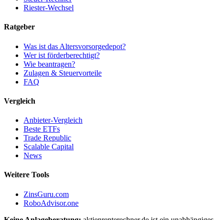
Riester-Wechsel
Ratgeber
Was ist das Altersvorsorgedepot?
Wer ist förderberechtigt?
Wie beantragen?
Zulagen & Steuervorteile
FAQ
Vergleich
Anbieter-Vergleich
Beste ETFs
Trade Republic
Scalable Capital
News
Weitere Tools
ZinsGuru.com
RoboAdvisor.one
Keine Anlageberatung:
aktienrenterechner.de ist ein unabhängiges