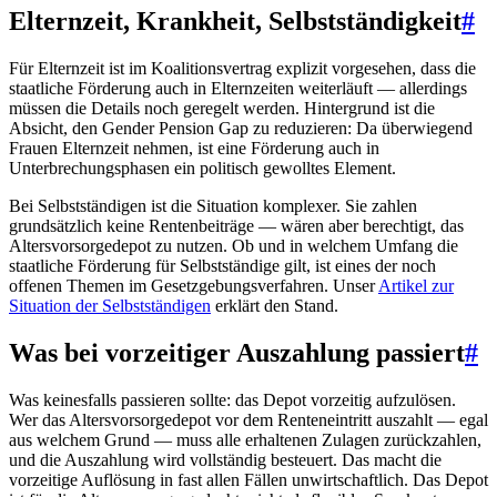
Elternzeit, Krankheit, Selbstständigkeit
#
Für Elternzeit ist im Koalitionsvertrag explizit vorgesehen, dass die
staatliche Förderung auch in Elternzeiten weiterläuft — allerdings
müssen die Details noch geregelt werden. Hintergrund ist die
Absicht, den Gender Pension Gap zu reduzieren: Da überwiegend
Frauen Elternzeit nehmen, ist eine Förderung auch in
Unterbrechungsphasen ein politisch gewolltes Element.
Bei Selbstständigen ist die Situation komplexer. Sie zahlen
grundsätzlich keine Rentenbeiträge — wären aber berechtigt, das
Altersvorsorgedepot zu nutzen. Ob und in welchem Umfang die
staatliche Förderung für Selbstständige gilt, ist eines der noch
offenen Themen im Gesetzgebungsverfahren. Unser
Artikel zur
Situation der Selbstständigen
erklärt den Stand.
Was bei vorzeitiger Auszahlung passiert
#
Was keinesfalls passieren sollte: das Depot vorzeitig aufzulösen.
Wer das Altersvorsorgedepot vor dem Renteneintritt auszahlt — egal
aus welchem Grund — muss alle erhaltenen Zulagen zurückzahlen,
und die Auszahlung wird vollständig besteuert. Das macht die
vorzeitige Auflösung in fast allen Fällen unwirtschaftlich. Das Depot