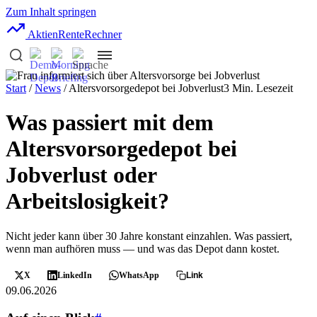
Zum Inhalt springen
AktienRente
Rechner
Start
/
News
/ Altersvorsorgedepot bei Jobverlust
3 Min. Lesezeit
Was passiert mit dem
Altersvorsorgedepot bei
Jobverlust oder
Arbeitslosigkeit?
Nicht jeder kann über 30 Jahre konstant einzahlen. Was passiert,
wenn man aufhören muss — und was das Depot dann kostet.
X
LinkedIn
WhatsApp
Link
09.06.2026