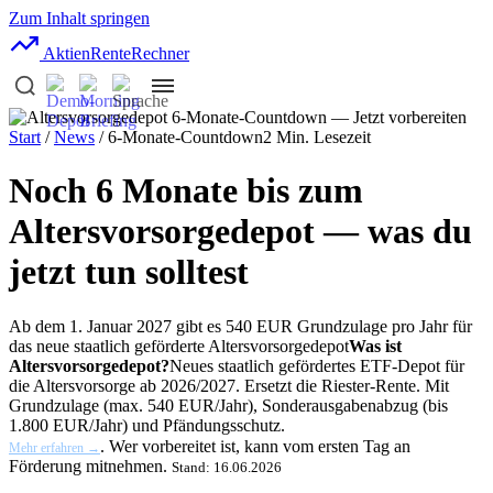
Zum Inhalt springen
AktienRente
Rechner
Start
/
News
/ 6-Monate-Countdown
2 Min. Lesezeit
Noch 6 Monate bis zum
Altersvorsorgedepot — was du
jetzt tun solltest
Ab dem 1. Januar 2027 gibt es 540 EUR Grundzulage pro Jahr für
das neue staatlich geförderte
Altersvorsorgedepot
Was ist
Altersvorsorgedepot?
Neues staatlich gefördertes ETF-Depot für
die Altersvorsorge ab 2026/2027. Ersetzt die Riester-Rente. Mit
Grundzulage (max. 540 EUR/Jahr), Sonderausgabenabzug (bis
1.800 EUR/Jahr) und Pfändungsschutz.
. Wer vorbereitet ist, kann vom ersten Tag an
Mehr erfahren →
Förderung mitnehmen.
Stand: 16.06.2026