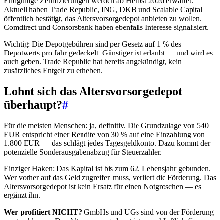
Endgültige Zertifizierungen werden ab Herbst 2026 erwartet.
Aktuell haben Trade Republic, ING, DKB und Scalable Capital
öffentlich bestätigt, das Altersvorsorgedepot anbieten zu wollen.
Comdirect und Consorsbank haben ebenfalls Interesse signalisiert.
Wichtig: Die Depotgebühren sind per Gesetz auf 1 % des
Depotwerts pro Jahr gedeckelt. Günstiger ist erlaubt — und wird es
auch geben. Trade Republic hat bereits angekündigt, kein
zusätzliches Entgelt zu erheben.
Lohnt sich das Altersvorsorgedepot
überhaupt?
#
Für die meisten Menschen: ja, definitiv. Die Grundzulage von 540
EUR entspricht einer Rendite von 30 % auf eine Einzahlung von
1.800 EUR — das schlägt jedes Tagesgeldkonto. Dazu kommt der
potenzielle Sonderausgabenabzug für Steuerzahler.
Einziger Haken: Das Kapital ist bis zum 62. Lebensjahr gebunden.
Wer vorher auf das Geld zugreifen muss, verliert die Förderung. Das
Altersvorsorgedepot ist kein Ersatz für einen Notgroschen — es
ergänzt ihn.
Wer profitiert NICHT?
GmbHs und UGs sind von der Förderung