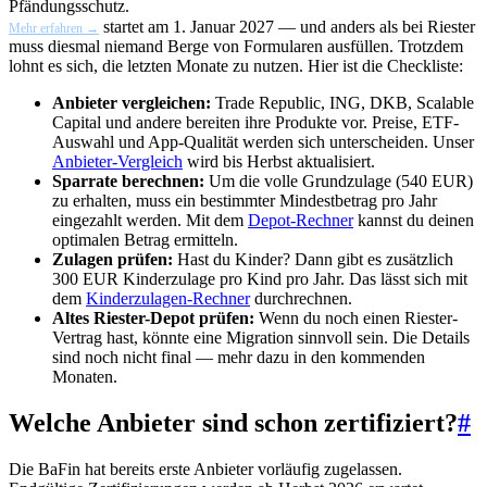
Pfändungsschutz.
startet am 1. Januar 2027 — und anders als bei Riester
Mehr erfahren →
muss diesmal niemand Berge von Formularen ausfüllen. Trotzdem
lohnt es sich, die letzten Monate zu nutzen. Hier ist die Checkliste:
Anbieter vergleichen:
Trade Republic, ING, DKB, Scalable
Capital und andere bereiten ihre Produkte vor. Preise, ETF-
Auswahl und App-Qualität werden sich unterscheiden. Unser
Anbieter-Vergleich
wird bis Herbst aktualisiert.
Sparrate berechnen:
Um die volle Grundzulage (540 EUR)
zu erhalten, muss ein bestimmter Mindestbetrag pro Jahr
eingezahlt werden. Mit dem
Depot-Rechner
kannst du deinen
optimalen Betrag ermitteln.
Zulagen prüfen:
Hast du Kinder? Dann gibt es zusätzlich
300 EUR Kinderzulage pro Kind pro Jahr. Das lässt sich mit
dem
Kinderzulagen-Rechner
durchrechnen.
Altes Riester-Depot prüfen:
Wenn du noch einen Riester-
Vertrag hast, könnte eine Migration sinnvoll sein. Die Details
sind noch nicht final — mehr dazu in den kommenden
Monaten.
Welche Anbieter sind schon zertifiziert?
#
Die BaFin hat bereits erste Anbieter vorläufig zugelassen.