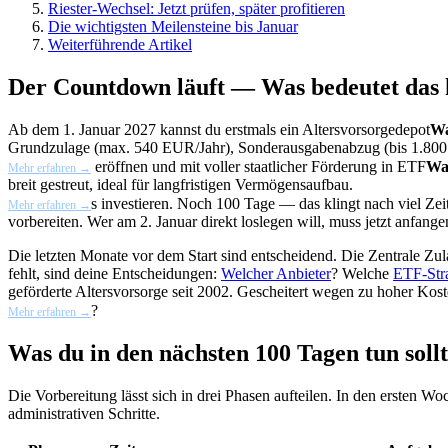
Riester-Wechsel: Jetzt prüfen, später profitieren
Die wichtigsten Meilensteine bis Januar
Weiterführende Artikel
Der Countdown läuft — Was bedeutet das 
Ab dem 1. Januar 2027 kannst du erstmals ein
Altersvorsorgedepot
Wa
Grundzulage (max. 540 EUR/Jahr), Sonderausgabenabzug (bis 1.800
eröffnen und mit voller staatlicher Förderung in
ETF
Wa
Mehr erfahren →
breit gestreut, ideal für langfristigen Vermögensaufbau.
s investieren. Noch 100 Tage — das klingt nach viel Zeit,
Mehr erfahren →
vorbereiten. Wer am 2. Januar direkt loslegen will, muss jetzt anfang
Die letzten Monate vor dem Start sind entscheidend. Die Zentrale Zul
fehlt, sind deine Entscheidungen:
Welcher Anbieter
? Welche
ETF-Stra
geförderte Altersvorsorge seit 2002. Gescheitert wegen zu hoher Kost
?
Mehr erfahren →
Was du in den nächsten 100 Tagen tun sollt
Die Vorbereitung lässt sich in drei Phasen aufteilen. In den ersten 
administrativen Schritte.