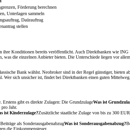
n
ngrenzen, Förderung berechnen
üfen, Unterlagen sammeln
ngsauftrag, Daürauftrag
enantrag stellen
 ihre Konditionen bereits veröffentlicht. Auch Direktbanken wie ING
hen, was die einzelnen Anbieter bieten. Die Unterschiede liegen vor 
lassische Bank wählst. Neobroker sind in der Regel günstiger, bieten 
. Wer sich unsicher ist, findet bei Direktbanken einen guten Mittelweg
 Erstens gibt es direkte Zulagen: Die
Grundzulage
Was ist Grundzula
pro Jahr.
s ist Kinderzulage?
Zusätzliche staatliche Zulage von bis zu 300 EUR
Beiträge als
Sonderausgabenabzug
Was ist Sonderausgabenabzug?
B
eren die Einkommensteuer.