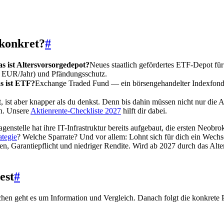
konkret?
#
s ist Altersvorsorgedepot?
Neues staatlich gefördertes ETF-Depot für 
 EUR/Jahr) und Pfändungsschutz.
s ist ETF?
Exchange Traded Fund — ein börsengehandelter Indexfonds,
 ist aber knapper als du denkst. Denn bis dahin müssen nicht nur die An
en. Unsere
Aktienrente-Checkliste 2027
hilft dir dabei.
agenstelle hat ihre IT-Infrastruktur bereits aufgebaut, die ersten Neob
tegie
? Welche Sparrate? Und vor allem: Lohnt sich für dich ein Wechs
en, Garantiepflicht und niedriger Rendite. Wird ab 2027 durch das Alte
est
#
Wochen geht es um Information und Vergleich. Danach folgt die konkrete