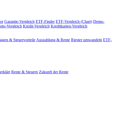
er
Garantie-Vergleich
ETF-Finder
ETF-Vergleich (Chart)
Demo-
nto-Vergleich
Kredit-Vergleich
Kreditkarten-Vergleich
agen & Steuervorteile
Auszahlung & Rente
Riester umwandeln
ETF-
erklärt
Rente & Steuern
Zukunft der Rente