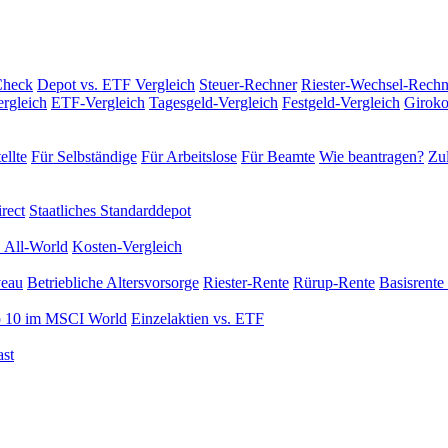
Check
Depot vs. ETF Vergleich
Steuer-Rechner
Riester-Wechsel-Rechn
rgleich
ETF-Vergleich
Tagesgeld-Vergleich
Festgeld-Vergleich
Giroko
ellte
Für Selbständige
Für Arbeitslose
Für Beamte
Wie beantragen?
Zul
rect
Staatliches Standarddepot
 All-World
Kosten-Vergleich
veau
Betriebliche Altersvorsorge
Riester-Rente
Rürup-Rente
Basisrente 
 10 im MSCI World
Einzelaktien vs. ETF
st