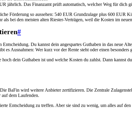
R jährlich. Das Finanzamt prüft automatisch, welcher Weg für dich gün
hrliche Förderung so aussehen: 540 EUR Grundzulage plus 600 EUR Kin
als bei den meisten alten Riester-Verträgen, weil die Kosten im neuen 
tieren
#
en Entscheidung. Du kannst dein angespartes Guthaben in das neue Alters
gibt es Ausnahmen: Wer kurz vor der Rente steht oder einen besonders gü
wie hoch dein Guthaben ist und welche Kosten du zahlst. Dann kannst d
BaFin wird weitere Anbieter zertifizieren. Die Zentrale Zulagenstelle 
er auf dem Laufenden.
erte Entscheidung zu treffen. Aber sie sind zu wenig, um alles auf den 