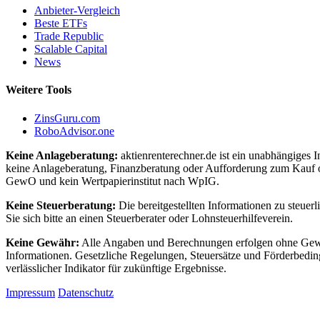
Anbieter-Vergleich
Beste ETFs
Trade Republic
Scalable Capital
News
Weitere Tools
ZinsGuru.com
RoboAdvisor.one
Keine Anlageberatung:
aktienrenterechner.de ist ein unabhängiges I
keine Anlageberatung, Finanzberatung oder Aufforderung zum Kauf o
GewO und kein Wertpapierinstitut nach WpIG.
Keine Steuerberatung:
Die bereitgestellten Informationen zu steuer
Sie sich bitte an einen Steuerberater oder Lohnsteuerhilfeverein.
Keine Gewähr:
Alle Angaben und Berechnungen erfolgen ohne Gewähr.
Informationen. Gesetzliche Regelungen, Steuersätze und Förderbedin
verlässlicher Indikator für zukünftige Ergebnisse.
Impressum
Datenschutz