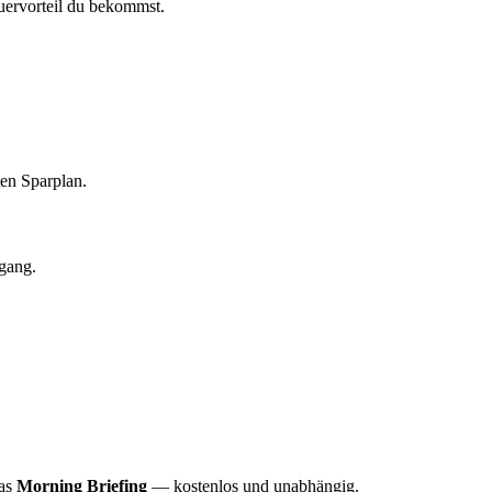
euervorteil du bekommst.
ten Sparplan.
gang.
das
Morning Briefing
— kostenlos und unabhängig.