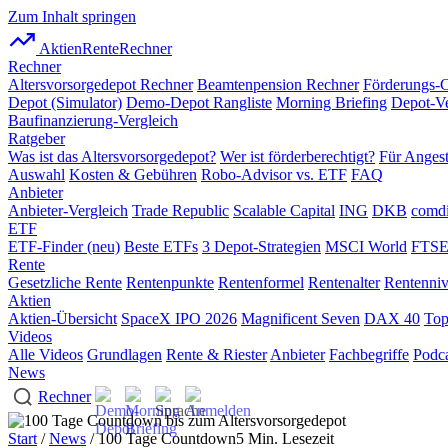
Zum Inhalt springen
AktienRente
Rechner
Rechner
Altersvorsorgedepot Rechner
Beamtenpension Rechner
Förderungs-
Depot (Simulator)
Demo-Depot Rangliste
Morning Briefing
Depot-Ve
Baufinanzierung-Vergleich
Ratgeber
Was ist das Altersvorsorgedepot?
Wer ist förderberechtigt?
Für Angest
Auswahl
Kosten & Gebühren
Robo-Advisor vs. ETF
FAQ
Anbieter
Anbieter-Vergleich
Trade Republic
Scalable Capital
ING
DKB
comdi
ETF
ETF-Finder (neu)
Beste ETFs
3 Depot-Strategien
MSCI World
FTSE
Rente
Gesetzliche Rente
Rentenpunkte
Rentenformel
Rentenalter
Rentenni
Aktien
Aktien-Übersicht
SpaceX IPO 2026
Magnificent Seven
DAX 40
Top
Videos
Alle Videos
Grundlagen
Rente & Riester
Anbieter
Fachbegriffe
Podca
News
Rechner
Start
/
News
/ 100 Tage Countdown
5 Min. Lesezeit