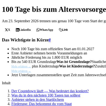
100 Tage bis zum Altersvorsor
Am 23. September 2026 trennen uns genau 100 Tage vom Start der größ
X
LinkedIn
WhatsApp
Link
Das Wichtigste in Kürze
#
Noch
100 Tage
bis zum offiziellen Start am 01.01.2027
Erste Anbieter nehmen bereits Voranmeldungen an
Jährliche Förderung bis zu
1.800 EUR
möglich
Bis zu
540 EUR
Grundzulage
Was ist Grundzulage?
Staatlic
plus
Kinderzulage
Was ist Kinderzulage?
Zusätzl
Mehr erfahren →
Mehr erfahren →
Jetzt Unterlagen zusammenstellen spart Zeit zum Jahreswechse
Inhalt
Der Countdown läuft — Was bedeutet das konkret?
Was du in den nächsten 100 Tagen tun solltest
Anbieter stehen in den Startlöchern
Förderung: Das bekommst du vom Staat