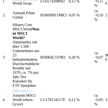
1
LU0274208692
0,15 %
−0,15
World Swap
€
%
ca.
Amundi Prime
2
IE0009HF1MK5
0,05 %
−0,10
2
Global
%
iShares Core
MSCI World
Was
ist MSCI
World?
Aktienindex mit
über 1.500
Unternehmen aus
ca.
23
8
3
IE00B4L5Y983
0,20 %
−0,07
Industrieländern.
€
%
Durchschnittliche
Rendite seit
1970: ca. 7% pro
Jahr. Der
Klassiker für
ETF-Sparpläne.
Mehr erfahren →
Amundi MSCI
ca.
4
World (ehem.
LU1781541179
0,12 %
−0,05
3
Lyxor)
%