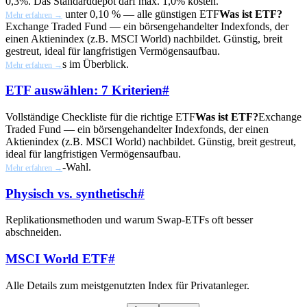
0,3%. Das Standarddepot darf max. 1,0% kosten.
unter 0,10 % — alle günstigen
ETF
Was ist ETF?
Mehr erfahren →
Exchange Traded Fund — ein börsengehandelter Indexfonds, der
einen Aktienindex (z.B. MSCI World) nachbildet. Günstig, breit
gestreut, ideal für langfristigen Vermögensaufbau.
s im Überblick.
Mehr erfahren →
ETF auswählen: 7 Kriterien
#
Vollständige Checkliste für die richtige
ETF
Was ist ETF?
Exchange
Traded Fund — ein börsengehandelter Indexfonds, der einen
Aktienindex (z.B. MSCI World) nachbildet. Günstig, breit gestreut,
ideal für langfristigen Vermögensaufbau.
-Wahl.
Mehr erfahren →
Physisch vs. synthetisch
#
Replikationsmethoden und warum Swap-ETFs oft besser
abschneiden.
MSCI World ETF
#
Alle Details zum meistgenutzten Index für Privatanleger.