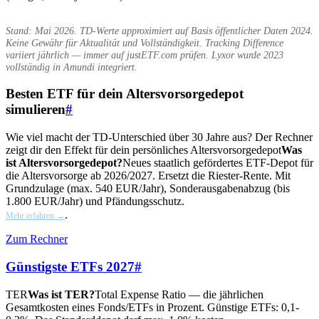
Stand: Mai 2026. TD-Werte approximiert auf Basis öffentlicher Daten 2024.
Keine Gewähr für Aktualität und Vollständigkeit. Tracking Difference
variiert jährlich — immer auf justETF.com prüfen. Lyxor wurde 2023
vollständig in Amundi integriert.
Besten ETF für dein Altersvorsorgedepot
simulieren
#
Wie viel macht der TD-Unterschied über 30 Jahre aus? Der Rechner
zeigt dir den Effekt für dein persönliches
Altersvorsorgedepot
Was
ist Altersvorsorgedepot?
Neues staatlich gefördertes ETF-Depot für
die Altersvorsorge ab 2026/2027. Ersetzt die Riester-Rente. Mit
Grundzulage (max. 540 EUR/Jahr), Sonderausgabenabzug (bis
1.800 EUR/Jahr) und Pfändungsschutz.
.
Mehr erfahren →
Zum Rechner
Günstigste ETFs 2027
#
TER
Was ist TER?
Total Expense Ratio — die jährlichen
Gesamtkosten eines Fonds/ETFs in Prozent. Günstige ETFs: 0,1-