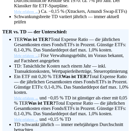
Durchschnittliche Rendite seit 1970: ca. 7% pro Jahr. Der
Klassiker für ETF-Sparpläne.
)
Ca. −0,15 % (Xtrackers, Amundi Swap-ETFs)
Mehr erfahren →
Schwankungsbreite
TD variiert jährlich — immer aktuell
prüfen
TER vs. TD — der Unterschied:
TER
Was ist TER?
Total Expense Ratio — die jährlichen
Gesamtkosten eines Fonds/ETFs in Prozent. Günstige ETFs:
0,1-0,3%. Das Standarddepot darf max. 1,0% kosten.
: Fixe Verwaltungsgebühr, im Voraus bekannt,
Mehr erfahren →
auf Factsheet angegeben
TD: Tatsächliche Kosten nach einem Jahr — inkl.
Transaktionskosten, Wertpapierleiherträge, Steueroptimierung
Ein ETF mit 0,20 %
TER
Was ist TER?
Total Expense Ratio
— die jährlichen Gesamtkosten eines Fonds/ETFs in Prozent.
Günstige ETFs: 0,1-0,3%. Das Standarddepot darf max. 1,0%
kosten.
und −0,05 % TD ist günstiger als einer mit 0,05
Mehr erfahren →
%
TER
Was ist TER?
Total Expense Ratio — die jährlichen
Gesamtkosten eines Fonds/ETFs in Prozent. Günstige ETFs:
0,1-0,3%. Das Standarddepot darf max. 1,0% kosten.
und +0,15 % TD
Mehr erfahren →
TD schwankt jährlich — immer mehrjährigen Durchschnitt
betrachten