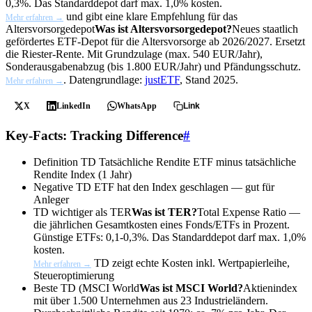
0,3%. Das Standarddepot darf max. 1,0% kosten.
und gibt eine klare Empfehlung für das
Mehr erfahren →
Altersvorsorgedepot
Was ist Altersvorsorgedepot?
Neues staatlich
gefördertes ETF-Depot für die Altersvorsorge ab 2026/2027. Ersetzt
die Riester-Rente. Mit Grundzulage (max. 540 EUR/Jahr),
Sonderausgabenabzug (bis 1.800 EUR/Jahr) und Pfändungsschutz.
. Datengrundlage:
justETF
, Stand 2025.
Mehr erfahren →
X
LinkedIn
WhatsApp
Link
Key-Facts: Tracking Difference
#
Definition TD
Tatsächliche Rendite ETF minus tatsächliche
Rendite Index (1 Jahr)
Negative TD
ETF hat den Index geschlagen — gut für
Anleger
TD wichtiger als
TER
Was ist TER?
Total Expense Ratio —
die jährlichen Gesamtkosten eines Fonds/ETFs in Prozent.
Günstige ETFs: 0,1-0,3%. Das Standarddepot darf max. 1,0%
kosten.
TD zeigt echte Kosten inkl. Wertpapierleihe,
Mehr erfahren →
Steueroptimierung
Beste TD (
MSCI World
Was ist MSCI World?
Aktienindex
mit über 1.500 Unternehmen aus 23 Industrieländern.