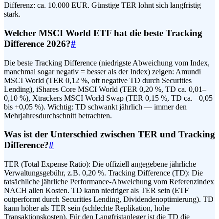
Differenz: ca. 10.000 EUR. Günstige TER lohnt sich langfristig
stark.
Welcher MSCI World ETF hat die beste Tracking
Difference 2026?
#
Die beste Tracking Difference (niedrigste Abweichung vom Index,
manchmal sogar negativ = besser als der Index) zeigen: Amundi
MSCI World (TER 0,12 %, oft negative TD durch Securities
Lending), iShares Core MSCI World (TER 0,20 %, TD ca. 0,01–
0,10 %), Xtrackers MSCI World Swap (TER 0,15 %, TD ca. −0,05
bis +0,05 %). Wichtig: TD schwankt jährlich — immer den
Mehrjahresdurchschnitt betrachten.
Was ist der Unterschied zwischen TER und Tracking
Difference?
#
TER (Total Expense Ratio): Die offiziell angegebene jährliche
Verwaltungsgebühr, z.B. 0,20 %. Tracking Difference (TD): Die
tatsächliche jährliche Performance-Abweichung vom Referenzindex
NACH allen Kosten. TD kann niedriger als TER sein (ETF
outperformt durch Securities Lending, Dividendenoptimierung). TD
kann höher als TER sein (schlechte Replikation, hohe
Transaktionskosten). Für den Langfristanleger ist die TD die