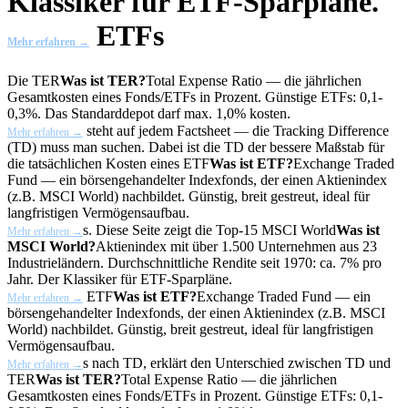
Klassiker für ETF-Sparpläne.
ETFs
Mehr erfahren →
Die
TER
Was ist TER?
Total Expense Ratio — die jährlichen
Gesamtkosten eines Fonds/ETFs in Prozent. Günstige ETFs: 0,1-
0,3%. Das Standarddepot darf max. 1,0% kosten.
steht auf jedem Factsheet — die Tracking Difference
Mehr erfahren →
(TD) muss man suchen. Dabei ist die TD der bessere Maßstab für
die tatsächlichen Kosten eines
ETF
Was ist ETF?
Exchange Traded
Fund — ein börsengehandelter Indexfonds, der einen Aktienindex
(z.B. MSCI World) nachbildet. Günstig, breit gestreut, ideal für
langfristigen Vermögensaufbau.
s. Diese Seite zeigt die Top-15
MSCI World
Was ist
Mehr erfahren →
MSCI World?
Aktienindex mit über 1.500 Unternehmen aus 23
Industrieländern. Durchschnittliche Rendite seit 1970: ca. 7% pro
Jahr. Der Klassiker für ETF-Sparpläne.
ETF
Was ist ETF?
Exchange Traded Fund — ein
Mehr erfahren →
börsengehandelter Indexfonds, der einen Aktienindex (z.B. MSCI
World) nachbildet. Günstig, breit gestreut, ideal für langfristigen
Vermögensaufbau.
s nach TD, erklärt den Unterschied zwischen TD und
Mehr erfahren →
TER
Was ist TER?
Total Expense Ratio — die jährlichen
Gesamtkosten eines Fonds/ETFs in Prozent. Günstige ETFs: 0,1-