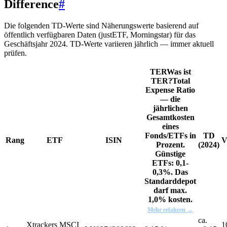
Difference
#
Die folgenden TD-Werte sind Näherungswerte basierend auf
öffentlich verfügbaren Daten (justETF, Morningstar) für das
Geschäftsjahr 2024. TD-Werte variieren jährlich — immer aktuell
prüfen.
TER
Was ist
TER?
Total
Expense Ratio
— die
jährlichen
Gesamtkosten
eines
Fonds/ETFs in
TD
Rang
ETF
ISIN
V
Prozent.
(2024)
Günstige
ETFs: 0,1-
0,3%. Das
Standarddepot
darf max.
1,0% kosten.
Mehr erfahren →
ca.
Xtrackers MSCI
1