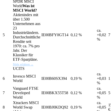
SPDR
MSCI
World
Was ist
MSCI World?
Aktienindex mit
über 1.500
Unternehmen aus
23
ca.
Industrieländern.
5
IE00BFY0GT14
0,12 %
+0,02
7
Durchschnittliche
%
Rendite seit
1970: ca. 7% pro
Jahr. Der
Klassiker für
ETF-Sparpläne.
Mehr erfahren →
UCITS
ca.
Invesco MSCI
6
IE00B60SX394
0,19 %
+0,03
1
World
%
Vanguard FTSE
ca.
7
Developed
IE00BKX55T58
0,12 %
+0,05
5
World
%
Xtrackers MSCI
ca.
1
8
World Swap
IE00BJ0KDQ92
0,19 %
+0,05
€