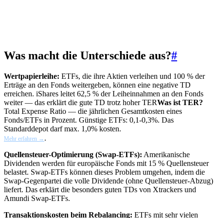
Was macht die Unterschiede aus?
#
Wertpapierleihe:
ETFs, die ihre Aktien verleihen und 100 % der
Erträge an den Fonds weitergeben, können eine negative TD
erreichen. iShares leitet 62,5 % der Leiheinnahmen an den Fonds
weiter — das erklärt die gute TD trotz hoher
TER
Was ist TER?
Total Expense Ratio — die jährlichen Gesamtkosten eines
Fonds/ETFs in Prozent. Günstige ETFs: 0,1-0,3%. Das
Standarddepot darf max. 1,0% kosten.
.
Mehr erfahren →
Quellensteuer-Optimierung (Swap-ETFs):
Amerikanische
Dividenden werden für europäische Fonds mit 15 % Quellensteuer
belastet. Swap-ETFs können dieses Problem umgehen, indem die
Swap-Gegenpartei die volle Dividende (ohne Quellensteuer-Abzug)
liefert. Das erklärt die besonders guten TDs von Xtrackers und
Amundi Swap-ETFs.
Transaktionskosten beim Rebalancing:
ETFs mit sehr vielen