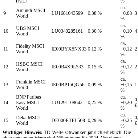
(Alt.)
%
ca.
Amundi MSCI
9
LU1681043599
0,38 %
+0,08
3
World
%
ca.
UBS MSCI
10
LU0340285161
0,30 %
+0,10
4
World
%
ca.
Fidelity MSCI
11
IE00BYX5NX33
0,12 %
+0,12
2
World
%
ca.
HSBC MSCI
12
IE00B4X9L533
0,15 %
+0,12
2
World
%
ca.
Franklin MSCI
13
IE00BP15QG56
0,09 %
+0,15
1
World
%
BNP Paribas
ca.
0
14
Easy MSCI
LU1291108642
0,25 %
+0,20
€
World
%
ca.
Deka MSCI
0
15
DE000ETFL508
0,29 %
+0,25
World
€
%
Wichtiger Hinweis:
TD-Werte schwanken jährlich erheblich. Die
oben genannten Werte sind Näherungen für 2024. Vor einem