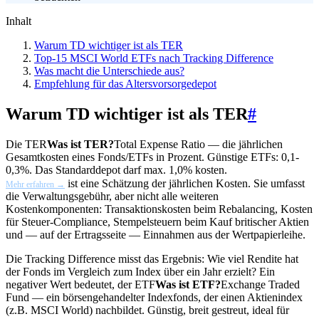
Inhalt
Warum TD wichtiger ist als TER
Top-15 MSCI World ETFs nach Tracking Difference
Was macht die Unterschiede aus?
Empfehlung für das Altersvorsorgedepot
Warum TD wichtiger ist als TER
#
Die
TER
Was ist TER?
Total Expense Ratio — die jährlichen
Gesamtkosten eines Fonds/ETFs in Prozent. Günstige ETFs: 0,1-
0,3%. Das Standarddepot darf max. 1,0% kosten.
ist eine Schätzung der jährlichen Kosten. Sie umfasst
Mehr erfahren →
die Verwaltungsgebühr, aber nicht alle weiteren
Kostenkomponenten: Transaktionskosten beim Rebalancing, Kosten
für Steuer-Compliance, Stempelsteuern beim Kauf britischer Aktien
und — auf der Ertragsseite — Einnahmen aus der Wertpapierleihe.
Die Tracking Difference misst das Ergebnis: Wie viel Rendite hat
der Fonds im Vergleich zum Index über ein Jahr erzielt? Ein
negativer Wert bedeutet, der
ETF
Was ist ETF?
Exchange Traded
Fund — ein börsengehandelter Indexfonds, der einen Aktienindex
(z.B. MSCI World) nachbildet. Günstig, breit gestreut, ideal für