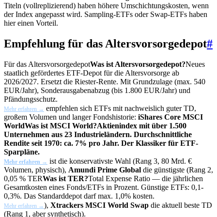
Titeln (vollreplizierend) haben höhere Umschichtungskosten, wenn
der Index angepasst wird. Sampling-ETFs oder Swap-ETFs haben
hier einen Vorteil.
Empfehlung für das Altersvorsorgedepot
#
Für das
Altersvorsorgedepot
Was ist Altersvorsorgedepot?
Neues
staatlich gefördertes ETF-Depot für die Altersvorsorge ab
2026/2027. Ersetzt die Riester-Rente. Mit Grundzulage (max. 540
EUR/Jahr), Sonderausgabenabzug (bis 1.800 EUR/Jahr) und
Pfändungsschutz.
empfehlen sich ETFs mit nachweislich guter TD,
Mehr erfahren →
großem Volumen und langer Fondshistorie:
iShares Core
MSCI
World
Was ist MSCI World?
Aktienindex mit über 1.500
Unternehmen aus 23 Industrieländern. Durchschnittliche
Rendite seit 1970: ca. 7% pro Jahr. Der Klassiker für ETF-
Sparpläne.
ist die konservativste Wahl (Rang 3, 80 Mrd. €
Mehr erfahren →
Volumen, physisch),
Amundi Prime Global
die günstigste (Rang 2,
0,05 %
TER
Was ist TER?
Total Expense Ratio — die jährlichen
Gesamtkosten eines Fonds/ETFs in Prozent. Günstige ETFs: 0,1-
0,3%. Das Standarddepot darf max. 1,0% kosten.
),
Xtrackers MSCI World Swap
die aktuell beste TD
Mehr erfahren →
(Rang 1, aber synthetisch).