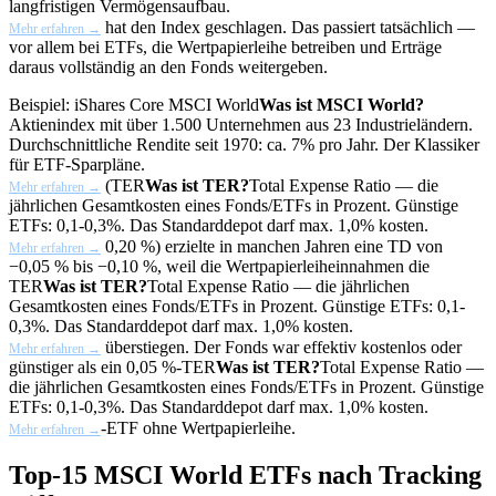
langfristigen Vermögensaufbau.
hat den Index geschlagen. Das passiert tatsächlich —
Mehr erfahren →
vor allem bei ETFs, die Wertpapierleihe betreiben und Erträge
daraus vollständig an den Fonds weitergeben.
Beispiel: iShares Core
MSCI World
Was ist MSCI World?
Aktienindex mit über 1.500 Unternehmen aus 23 Industrieländern.
Durchschnittliche Rendite seit 1970: ca. 7% pro Jahr. Der Klassiker
für ETF-Sparpläne.
(
TER
Was ist TER?
Total Expense Ratio — die
Mehr erfahren →
jährlichen Gesamtkosten eines Fonds/ETFs in Prozent. Günstige
ETFs: 0,1-0,3%. Das Standarddepot darf max. 1,0% kosten.
0,20 %) erzielte in manchen Jahren eine TD von
Mehr erfahren →
−0,05 % bis −0,10 %, weil die Wertpapierleiheinnahmen die
TER
Was ist TER?
Total Expense Ratio — die jährlichen
Gesamtkosten eines Fonds/ETFs in Prozent. Günstige ETFs: 0,1-
0,3%. Das Standarddepot darf max. 1,0% kosten.
überstiegen. Der Fonds war effektiv kostenlos oder
Mehr erfahren →
günstiger als ein 0,05 %-
TER
Was ist TER?
Total Expense Ratio —
die jährlichen Gesamtkosten eines Fonds/ETFs in Prozent. Günstige
ETFs: 0,1-0,3%. Das Standarddepot darf max. 1,0% kosten.
-ETF ohne Wertpapierleihe.
Mehr erfahren →
Top-15 MSCI World ETFs nach Tracking