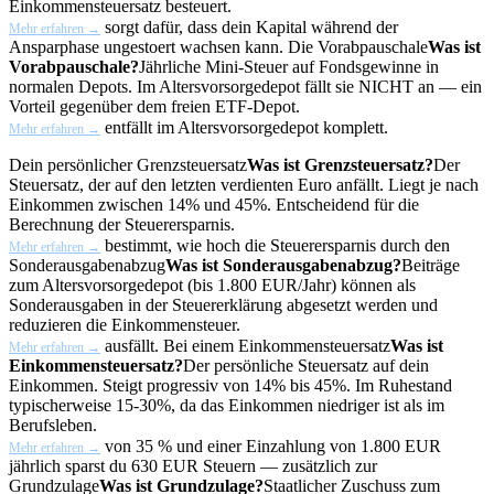
Einkommensteuersatz besteuert.
sorgt dafür, dass dein Kapital während der
Mehr erfahren →
Ansparphase ungestoert wachsen kann. Die
Vorabpauschale
Was ist
Vorabpauschale?
Jährliche Mini-Steuer auf Fondsgewinne in
normalen Depots. Im Altersvorsorgedepot fällt sie NICHT an — ein
Vorteil gegenüber dem freien ETF-Depot.
entfällt im Altersvorsorgedepot komplett.
Mehr erfahren →
Dein persönlicher
Grenzsteuersatz
Was ist Grenzsteuersatz?
Der
Steuersatz, der auf den letzten verdienten Euro anfällt. Liegt je nach
Einkommen zwischen 14% und 45%. Entscheidend für die
Berechnung der Steuerersparnis.
bestimmt, wie hoch die Steuerersparnis durch den
Mehr erfahren →
Sonderausgabenabzug
Was ist Sonderausgabenabzug?
Beiträge
zum Altersvorsorgedepot (bis 1.800 EUR/Jahr) können als
Sonderausgaben in der Steuererklärung abgesetzt werden und
reduzieren die Einkommensteuer.
ausfällt. Bei einem
Einkommensteuersatz
Was ist
Mehr erfahren →
Einkommensteuersatz?
Der persönliche Steuersatz auf dein
Einkommen. Steigt progressiv von 14% bis 45%. Im Ruhestand
typischerweise 15-30%, da das Einkommen niedriger ist als im
Berufsleben.
von 35 % und einer Einzahlung von 1.800 EUR
Mehr erfahren →
jährlich sparst du 630 EUR Steuern — zusätzlich zur
Grundzulage
Was ist Grundzulage?
Staatlicher Zuschuss zum