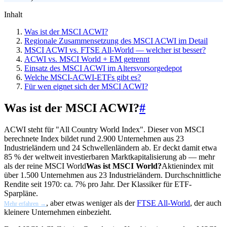
Inhalt
Was ist der MSCI ACWI?
Regionale Zusammensetzung des MSCI ACWI im Detail
MSCI ACWI vs. FTSE All-World — welcher ist besser?
ACWI vs. MSCI World + EM getrennt
Einsatz des MSCI ACWI im Altersvorsorgedepot
Welche MSCI-ACWI-ETFs gibt es?
Für wen eignet sich der MSCI ACWI?
Was ist der MSCI ACWI?
#
ACWI steht für "All Country World Index". Dieser von MSCI
berechnete Index bildet rund 2.900 Unternehmen aus 23
Industrieländern und 24 Schwellenländern ab. Er deckt damit etwa
85 % der weltweit investierbaren Marktkapitalisierung ab — mehr
als der reine
MSCI World
Was ist MSCI World?
Aktienindex mit
über 1.500 Unternehmen aus 23 Industrieländern. Durchschnittliche
Rendite seit 1970: ca. 7% pro Jahr. Der Klassiker für ETF-
Sparpläne.
, aber etwas weniger als der
FTSE All-World
, der auch
Mehr erfahren →
kleinere Unternehmen einbezieht.