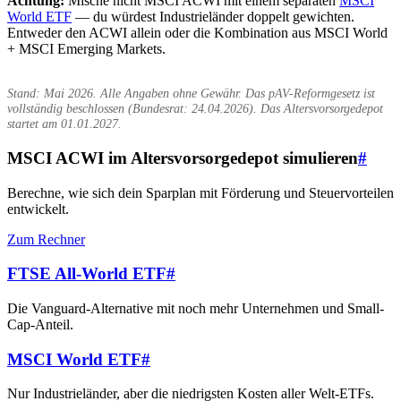
Achtung:
Mische nicht MSCI ACWI mit einem separaten
MSCI
World ETF
— du würdest Industrieländer doppelt gewichten.
Entweder den ACWI allein oder die Kombination aus MSCI World
+ MSCI Emerging Markets.
Stand: Mai 2026. Alle Angaben ohne Gewähr. Das pAV-Reformgesetz ist
vollständig beschlossen (Bundesrat: 24.04.2026). Das Altersvorsorgedepot
startet am 01.01.2027.
MSCI ACWI im Altersvorsorgedepot simulieren
#
Berechne, wie sich dein Sparplan mit Förderung und Steuervorteilen
entwickelt.
Zum Rechner
FTSE All-World ETF
#
Die Vanguard-Alternative mit noch mehr Unternehmen und Small-
Cap-Anteil.
MSCI World ETF
#
Nur Industrieländer, aber die niedrigsten Kosten aller Welt-ETFs.