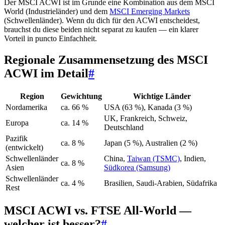
Der MSCI ACWI ist im Grunde eine Kombination aus dem MSCI
World (Industrieländer) und dem
MSCI Emerging Markets
(Schwellenländer). Wenn du dich für den ACWI entscheidest,
brauchst du diese beiden nicht separat zu kaufen — ein klarer
Vorteil in puncto Einfachheit.
Regionale Zusammensetzung des MSCI
ACWI im Detail
#
Region
Gewichtung
Wichtige Länder
Nordamerika
ca. 66 %
USA (63 %), Kanada (3 %)
UK, Frankreich, Schweiz,
Europa
ca. 14 %
Deutschland
Pazifik
ca. 8 %
Japan (5 %), Australien (2 %)
(entwickelt)
Schwellenländer
China,
Taiwan (TSMC)
, Indien,
ca. 8 %
Asien
Südkorea (Samsung)
Schwellenländer
ca. 4 %
Brasilien, Saudi-Arabien, Südafrika
Rest
MSCI ACWI vs. FTSE All-World —
welcher ist besser?
#