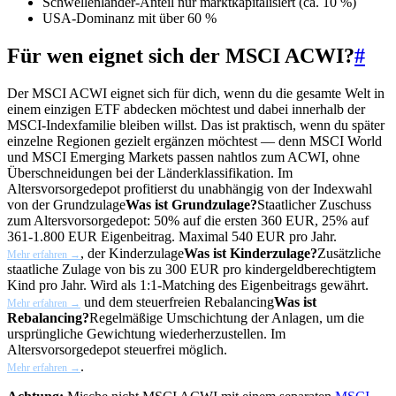
Schwellenländer-Anteil nur marktkapitalisiert (ca. 10 %)
USA-Dominanz mit über 60 %
Für wen eignet sich der MSCI ACWI?
#
Der MSCI ACWI eignet sich für dich, wenn du die gesamte Welt in
einem einzigen ETF abdecken möchtest und dabei innerhalb der
MSCI-Indexfamilie bleiben willst. Das ist praktisch, wenn du später
einzelne Regionen gezielt ergänzen möchtest — denn MSCI World
und MSCI Emerging Markets passen nahtlos zum ACWI, ohne
Überschneidungen bei der Länderklassifikation. Im
Altersvorsorgedepot profitierst du unabhängig von der Indexwahl
von der
Grundzulage
Was ist Grundzulage?
Staatlicher Zuschuss
zum Altersvorsorgedepot: 50% auf die ersten 360 EUR, 25% auf
361-1.800 EUR Eigenbeitrag. Maximal 540 EUR pro Jahr.
, der
Kinderzulage
Was ist Kinderzulage?
Zusätzliche
Mehr erfahren →
staatliche Zulage von bis zu 300 EUR pro kindergeldberechtigtem
Kind pro Jahr. Wird als 1:1-Matching des Eigenbeitrags gewährt.
und dem steuerfreien
Rebalancing
Was ist
Mehr erfahren →
Rebalancing?
Regelmäßige Umschichtung der Anlagen, um die
ursprüngliche Gewichtung wiederherzustellen. Im
Altersvorsorgedepot steuerfrei möglich.
.
Mehr erfahren →