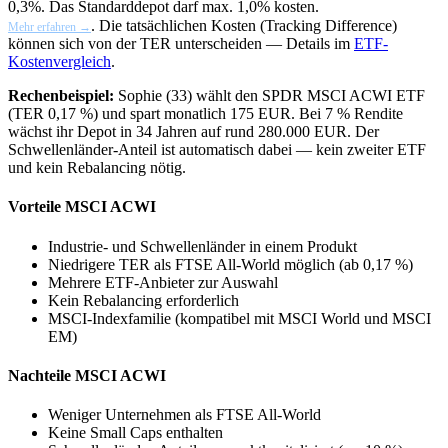
0,3%. Das Standarddepot darf max. 1,0% kosten.
. Die tatsächlichen Kosten (Tracking Difference)
Mehr erfahren →
können sich von der TER unterscheiden — Details im
ETF-
Kostenvergleich
.
Rechenbeispiel:
Sophie (33) wählt den SPDR MSCI ACWI ETF
(TER 0,17 %) und spart monatlich 175 EUR. Bei 7 % Rendite
wächst ihr Depot in 34 Jahren auf rund 280.000 EUR. Der
Schwellenländer-Anteil ist automatisch dabei — kein zweiter ETF
und kein Rebalancing nötig.
Vorteile MSCI ACWI
Industrie- und Schwellenländer in einem Produkt
Niedrigere TER als FTSE All-World möglich (ab 0,17 %)
Mehrere ETF-Anbieter zur Auswahl
Kein Rebalancing erforderlich
MSCI-Indexfamilie (kompatibel mit MSCI World und MSCI
EM)
Nachteile MSCI ACWI
Weniger Unternehmen als FTSE All-World
Keine Small Caps enthalten