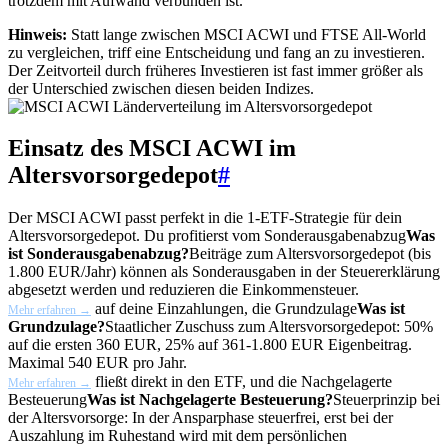
trotzdem mit Aufwand verbunden ist.
Hinweis:
Statt lange zwischen MSCI ACWI und FTSE All-World
zu vergleichen, triff eine Entscheidung und fang an zu investieren.
Der Zeitvorteil durch früheres Investieren ist fast immer größer als
der Unterschied zwischen diesen beiden Indizes.
Einsatz des MSCI ACWI im
Altersvorsorgedepot
#
Der MSCI ACWI passt perfekt in die 1-ETF-Strategie für dein
Altersvorsorgedepot. Du profitierst vom
Sonderausgabenabzug
Was
ist Sonderausgabenabzug?
Beiträge zum Altersvorsorgedepot (bis
1.800 EUR/Jahr) können als Sonderausgaben in der Steuererklärung
abgesetzt werden und reduzieren die Einkommensteuer.
auf deine Einzahlungen, die
Grundzulage
Was ist
Mehr erfahren →
Grundzulage?
Staatlicher Zuschuss zum Altersvorsorgedepot: 50%
auf die ersten 360 EUR, 25% auf 361-1.800 EUR Eigenbeitrag.
Maximal 540 EUR pro Jahr.
fließt direkt in den ETF, und die
Nachgelagerte
Mehr erfahren →
Besteuerung
Was ist Nachgelagerte Besteuerung?
Steuerprinzip bei
der Altersvorsorge: In der Ansparphase steuerfrei, erst bei der
Auszahlung im Ruhestand wird mit dem persönlichen