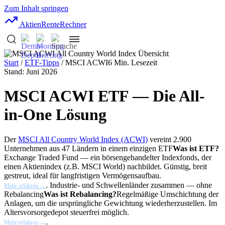
Zum Inhalt springen
AktienRente
Rechner
Start
/
ETF-Tipps
/ MSCI ACWI
6 Min. Lesezeit
Stand: Juni 2026
MSCI ACWI ETF — Die All-
in-One Lösung
Der
MSCI All Country World Index (ACWI)
vereint 2.900
Unternehmen aus 47 Ländern in einem einzigen
ETF
Was ist ETF?
Exchange Traded Fund — ein börsengehandelter Indexfonds, der
einen Aktienindex (z.B. MSCI World) nachbildet. Günstig, breit
gestreut, ideal für langfristigen Vermögensaufbau.
. Industrie- und Schwellenländer zusammen — ohne
Mehr erfahren →
Rebalancing
Was ist Rebalancing?
Regelmäßige Umschichtung der
Anlagen, um die ursprüngliche Gewichtung wiederherzustellen. Im
Altersvorsorgedepot steuerfrei möglich.
.
Mehr erfahren →