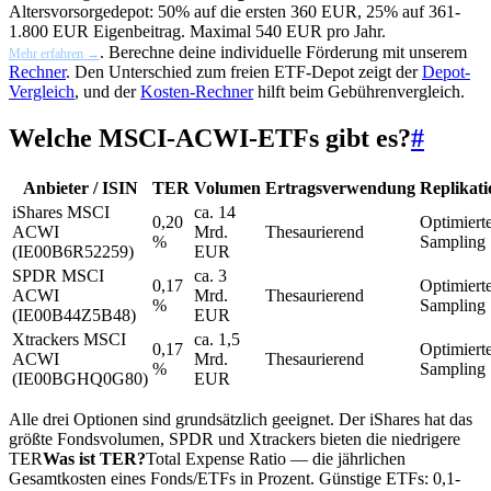
Altersvorsorgedepot: 50% auf die ersten 360 EUR, 25% auf 361-
1.800 EUR Eigenbeitrag. Maximal 540 EUR pro Jahr.
. Berechne deine individuelle Förderung mit unserem
Mehr erfahren →
Rechner
. Den Unterschied zum freien ETF-Depot zeigt der
Depot-
Vergleich
, und der
Kosten-Rechner
hilft beim Gebührenvergleich.
Welche MSCI-ACWI-ETFs gibt es?
#
Anbieter / ISIN
TER
Volumen
Ertragsverwendung
Replikati
iShares MSCI
ca. 14
0,20
Optimiert
ACWI
Mrd.
Thesaurierend
%
Sampling
(IE00B6R52259)
EUR
SPDR MSCI
ca. 3
0,17
Optimiert
ACWI
Mrd.
Thesaurierend
%
Sampling
(IE00B44Z5B48)
EUR
Xtrackers MSCI
ca. 1,5
0,17
Optimiert
ACWI
Mrd.
Thesaurierend
%
Sampling
(IE00BGHQ0G80)
EUR
Alle drei Optionen sind grundsätzlich geeignet. Der iShares hat das
größte Fondsvolumen, SPDR und Xtrackers bieten die niedrigere
TER
Was ist TER?
Total Expense Ratio — die jährlichen
Gesamtkosten eines Fonds/ETFs in Prozent. Günstige ETFs: 0,1-