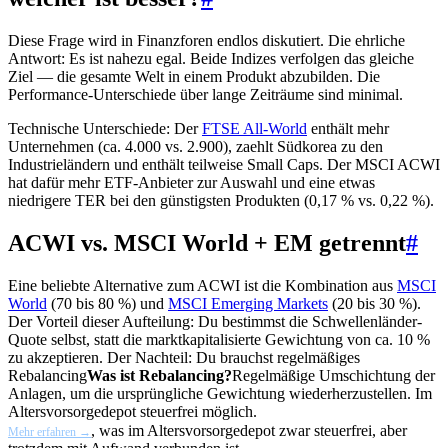
Diese Frage wird in Finanzforen endlos diskutiert. Die ehrliche
Antwort: Es ist nahezu egal. Beide Indizes verfolgen das gleiche
Ziel — die gesamte Welt in einem Produkt abzubilden. Die
Performance-Unterschiede über lange Zeiträume sind minimal.
Technische Unterschiede: Der
FTSE All-World
enthält mehr
Unternehmen (ca. 4.000 vs. 2.900), zaehlt Südkorea zu den
Industrieländern und enthält teilweise Small Caps. Der MSCI ACWI
hat dafür mehr ETF-Anbieter zur Auswahl und eine etwas
niedrigere TER bei den günstigsten Produkten (0,17 % vs. 0,22 %).
ACWI vs. MSCI World + EM getrennt
#
Eine beliebte Alternative zum ACWI ist die Kombination aus
MSCI
World
(70 bis 80 %) und
MSCI Emerging Markets
(20 bis 30 %).
Der Vorteil dieser Aufteilung: Du bestimmst die Schwellenländer-
Quote selbst, statt die marktkapitalisierte Gewichtung von ca. 10 %
zu akzeptieren. Der Nachteil: Du brauchst regelmäßiges
Rebalancing
Was ist Rebalancing?
Regelmäßige Umschichtung der
Anlagen, um die ursprüngliche Gewichtung wiederherzustellen. Im
Altersvorsorgedepot steuerfrei möglich.
, was im Altersvorsorgedepot zwar steuerfrei, aber
Mehr erfahren →