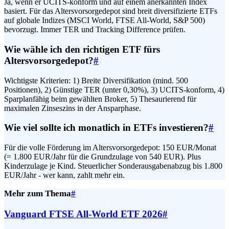
Ja, wenn er UCITS-konform und auf einem anerkannten Index
basiert. Für das Altersvorsorgedepot sind breit diversifizierte ETFs
auf globale Indizes (MSCI World, FTSE All-World, S&P 500)
bevorzugt. Immer TER und Tracking Difference prüfen.
Wie wähle ich den richtigen ETF fürs
Altersvorsorgedepot?
#
Wichtigste Kriterien: 1) Breite Diversifikation (mind. 500
Positionen), 2) Günstige TER (unter 0,30%), 3) UCITS-konform, 4)
Sparplanfähig beim gewählten Broker, 5) Thesaurierend für
maximalen Zinseszins in der Ansparphase.
Wie viel sollte ich monatlich in ETFs investieren?
#
Für die volle Förderung im Altersvorsorgedepot: 150 EUR/Monat
(= 1.800 EUR/Jahr für die Grundzulage von 540 EUR). Plus
Kinderzulage je Kind. Steuerlicher Sonderausgabenabzug bis 1.800
EUR/Jahr - wer kann, zahlt mehr ein.
Mehr zum Thema
#
Vanguard FTSE All-World ETF 2026
#