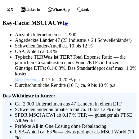
X
LinkedIn
WhatsApp
Link
Key-Facts: MSCI ACWI
#
Anzahl Unternehmen
ca. 2.900
Abgedeckte Länder
47 (23 Industrie + 24 Schwellenländer)
Schwellenländer-Anteil
ca. 10 bis 12 %
USA-Anteil
ca. 63 %
Typische
TER
Was ist TER?
Total Expense Ratio — die
jährlichen Gesamtkosten eines Fonds/ETFs in Prozent.
Günstige ETFs: 0,1-0,3%. Das Standarddepot darf max. 1,0%
kosten.
0,17 bis 0,20 % p.a.
Mehr erfahren →
Durchschnittliche Rendite (10 J.)
ca. 9 bis 10 % p.a.
Das Wichtigste in Kürze:
Ca. 2.900 Unternehmen aus 47 Ländern in einem ETF
Schwellenländer automatisch mit ca. 10 bis 12 % dabei
SPDR MSCI ACWI ab 0,17 % TER — günstiger als FTSE
All-World
Perfekte All-in-One-Lösung ohne Rebalancing
USA-Anteil ca. 63 % — etwas geringer als MSCI World (70
%)