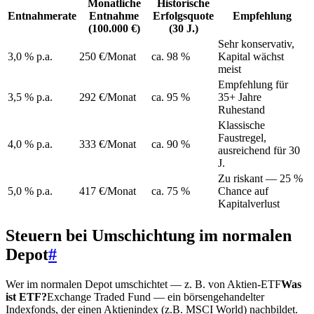
Monatliche
Historische
Entnahmerate
Entnahme
Erfolgsquote
Empfehlung
(100.000 €)
(30 J.)
Sehr konservativ,
3,0 % p.a.
250 €/Monat
ca. 98 %
Kapital wächst
meist
Empfehlung für
3,5 % p.a.
292 €/Monat
ca. 95 %
35+ Jahre
Ruhestand
Klassische
Faustregel,
4,0 % p.a.
333 €/Monat
ca. 90 %
ausreichend für 30
J.
Zu riskant — 25 %
5,0 % p.a.
417 €/Monat
ca. 75 %
Chance auf
Kapitalverlust
Steuern bei Umschichtung im normalen
Depot
#
Wer im normalen Depot umschichtet — z. B. von Aktien-
ETF
Was
ist ETF?
Exchange Traded Fund — ein börsengehandelter
Indexfonds, der einen Aktienindex (z.B. MSCI World) nachbildet.