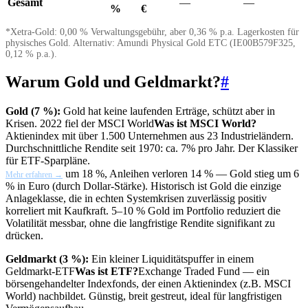
Gesamt
—
—
%
€
*Xetra-Gold: 0,00 % Verwaltungsgebühr, aber 0,36 % p.a. Lagerkosten für
physisches Gold. Alternativ: Amundi Physical Gold ETC (IE00B579F325,
0,12 % p.a.).
Warum Gold und Geldmarkt?
#
Gold (7 %):
Gold hat keine laufenden Erträge, schützt aber in
Krisen. 2022 fiel der
MSCI World
Was ist MSCI World?
Aktienindex mit über 1.500 Unternehmen aus 23 Industrieländern.
Durchschnittliche Rendite seit 1970: ca. 7% pro Jahr. Der Klassiker
für ETF-Sparpläne.
um 18 %, Anleihen verloren 14 % — Gold stieg um 6
Mehr erfahren →
% in Euro (durch Dollar-Stärke). Historisch ist Gold die einzige
Anlageklasse, die in echten Systemkrisen zuverlässig positiv
korreliert mit Kaufkraft. 5–10 % Gold im Portfolio reduziert die
Volatilität messbar, ohne die langfristige Rendite signifikant zu
drücken.
Geldmarkt (3 %):
Ein kleiner Liquiditätspuffer in einem
Geldmarkt-
ETF
Was ist ETF?
Exchange Traded Fund — ein
börsengehandelter Indexfonds, der einen Aktienindex (z.B. MSCI
World) nachbildet. Günstig, breit gestreut, ideal für langfristigen