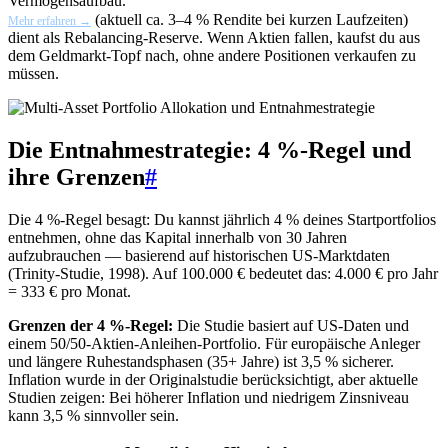
Vermögensaufbau.
(aktuell ca. 3–4 % Rendite bei kurzen Laufzeiten)
Mehr erfahren →
dient als Rebalancing-Reserve. Wenn Aktien fallen, kaufst du aus
dem Geldmarkt-Topf nach, ohne andere Positionen verkaufen zu
müssen.
Die Entnahmestrategie: 4 %-Regel und
ihre Grenzen
#
Die 4 %-Regel besagt: Du kannst jährlich 4 % deines Startportfolios
entnehmen, ohne das Kapital innerhalb von 30 Jahren
aufzubrauchen — basierend auf historischen US-Marktdaten
(Trinity-Studie, 1998). Auf 100.000 € bedeutet das: 4.000 € pro Jahr
= 333 € pro Monat.
Grenzen der 4 %-Regel:
Die Studie basiert auf US-Daten und
einem 50/50-Aktien-Anleihen-Portfolio. Für europäische Anleger
und längere Ruhestandsphasen (35+ Jahre) ist 3,5 % sicherer.
Inflation wurde in der Originalstudie berücksichtigt, aber aktuelle
Studien zeigen: Bei höherer Inflation und niedrigem Zinsniveau
kann 3,5 % sinnvoller sein.