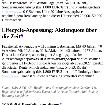
die Riester-Rente. Mit Grundzulage (max. 540 EUR/Jahr),
Sonderausgabenabzug (bis 1.800 EUR/Jahr) und Pfändungsschutz.
: 0 € Steuern. Über 20 Jahre Ansparphase mit
Mehr erfahren →
regelmäßigem Rebalancing kann dieser Unterschied 20.000–50.000
€ ausmachen.
Lifecycle-Anpassung: Aktienquote über
die Zeit
#
Faustregel: Aktienquote = 110 minus Lebensalter. Mit 40 Jahren: 70
% Aktien. Mit 55 Jahren: 55 % Aktien. Mit 65 Jahren: 45 % Aktien.
Das ist kein Gesetz, aber ein guter Ausgangspunkt. Im
Altersvorsorgedepot
Was ist Altersvorsorgedepot?
Neues staatlich
gefördertes ETF-Depot für die Altersvorsorge ab 2026/2027. Ersetzt
die Riester-Rente. Mit Grundzulage (max. 540 EUR/Jahr),
Sonderausgabenabzug (bis 1.800 EUR/Jahr) und Pfändungsschutz.
kannst du diese Anpassung steuerfrei vornehmen.
Mehr erfahren →
Stand: März 2026. Alle Rendite- und Steuerangaben ohne Gewähr. 4 %-
Regel basiert auf historischen Daten und ist keine Garantie. Individuelle
Beratung empfohlen.
100.000 € Portfolio simulieren
#