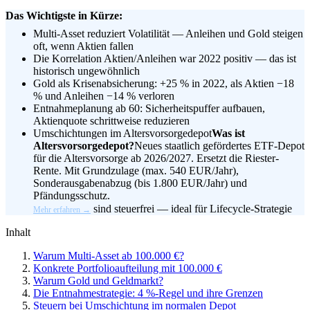
Das Wichtigste in Kürze:
Multi-Asset reduziert Volatilität — Anleihen und Gold steigen
oft, wenn Aktien fallen
Die Korrelation Aktien/Anleihen war 2022 positiv — das ist
historisch ungewöhnlich
Gold als Krisenabsicherung: +25 % in 2022, als Aktien −18
% und Anleihen −14 % verloren
Entnahmeplanung ab 60: Sicherheitspuffer aufbauen,
Aktienquote schrittweise reduzieren
Umschichtungen im
Altersvorsorgedepot
Was ist
Altersvorsorgedepot?
Neues staatlich gefördertes ETF-Depot
für die Altersvorsorge ab 2026/2027. Ersetzt die Riester-
Rente. Mit Grundzulage (max. 540 EUR/Jahr),
Sonderausgabenabzug (bis 1.800 EUR/Jahr) und
Pfändungsschutz.
sind steuerfrei — ideal für Lifecycle-Strategie
Mehr erfahren →
Inhalt
Warum Multi-Asset ab 100.000 €?
Konkrete Portfolioaufteilung mit 100.000 €
Warum Gold und Geldmarkt?
Die Entnahmestrategie: 4 %-Regel und ihre Grenzen
Steuern bei Umschichtung im normalen Depot