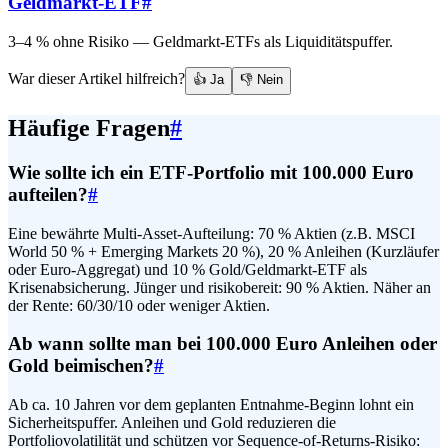
Geldmarkt-ETF
#
3–4 % ohne Risiko — Geldmarkt-ETFs als Liquiditätspuffer.
War dieser Artikel hilfreich?
👍 Ja
👎 Nein
Häufige Fragen
#
Wie sollte ich ein ETF-Portfolio mit 100.000 Euro
aufteilen?
#
Eine bewährte Multi-Asset-Aufteilung: 70 % Aktien (z.B. MSCI
World 50 % + Emerging Markets 20 %), 20 % Anleihen (Kurzläufer
oder Euro-Aggregat) und 10 % Gold/Geldmarkt-ETF als
Krisenabsicherung. Jünger und risikobereit: 90 % Aktien. Näher an
der Rente: 60/30/10 oder weniger Aktien.
Ab wann sollte man bei 100.000 Euro Anleihen oder
Gold beimischen?
#
Ab ca. 10 Jahren vor dem geplanten Entnahme-Beginn lohnt ein
Sicherheitspuffer. Anleihen und Gold reduzieren die
Portfoliovolatilität und schützen vor Sequence-of-Returns-Risiko: