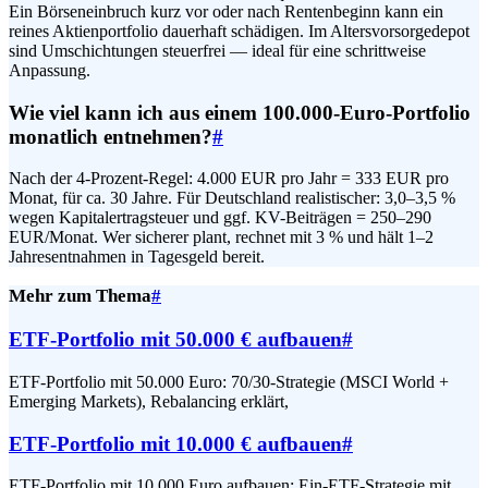
Ein Börseneinbruch kurz vor oder nach Rentenbeginn kann ein
reines Aktienportfolio dauerhaft schädigen. Im Altersvorsorgedepot
sind Umschichtungen steuerfrei — ideal für eine schrittweise
Anpassung.
Wie viel kann ich aus einem 100.000-Euro-Portfolio
monatlich entnehmen?
#
Nach der 4-Prozent-Regel: 4.000 EUR pro Jahr = 333 EUR pro
Monat, für ca. 30 Jahre. Für Deutschland realistischer: 3,0–3,5 %
wegen Kapitalertragsteuer und ggf. KV-Beiträgen = 250–290
EUR/Monat. Wer sicherer plant, rechnet mit 3 % und hält 1–2
Jahresentnahmen in Tagesgeld bereit.
Mehr zum Thema
#
ETF-Portfolio mit 50.000 € aufbauen
#
ETF-Portfolio mit 50.000 Euro: 70/30-Strategie (MSCI World +
Emerging Markets), Rebalancing erklärt,
ETF-Portfolio mit 10.000 € aufbauen
#
ETF-Portfolio mit 10.000 Euro aufbauen: Ein-ETF-Strategie mit