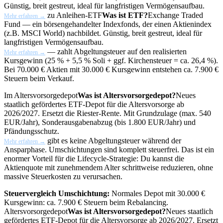
Günstig, breit gestreut, ideal für langfristigen Vermögensaufbau.
zu Anleihen-
ETF
Was ist ETF?
Exchange Traded
Mehr erfahren →
Fund — ein börsengehandelter Indexfonds, der einen Aktienindex
(z.B. MSCI World) nachbildet. Günstig, breit gestreut, ideal für
langfristigen Vermögensaufbau.
— zahlt Abgeltungsteuer auf den realisierten
Mehr erfahren →
Kursgewinn (25 % + 5,5 % Soli + ggf. Kirchensteuer = ca. 26,4 %).
Bei 70.000 € Aktien mit 30.000 € Kursgewinn entstehen ca. 7.900 €
Steuern beim Verkauf.
Im
Altersvorsorgedepot
Was ist Altersvorsorgedepot?
Neues
staatlich gefördertes ETF-Depot für die Altersvorsorge ab
2026/2027. Ersetzt die Riester-Rente. Mit Grundzulage (max. 540
EUR/Jahr), Sonderausgabenabzug (bis 1.800 EUR/Jahr) und
Pfändungsschutz.
gibt es keine Abgeltungsteuer während der
Mehr erfahren →
Ansparphase. Umschichtungen sind komplett steuerfrei. Das ist ein
enormer Vorteil für die Lifecycle-Strategie: Du kannst die
Aktienquote mit zunehmendem Alter schrittweise reduzieren, ohne
massive Steuerkosten zu verursachen.
Steuervergleich Umschichtung:
Normales Depot mit 30.000 €
Kursgewinn: ca. 7.900 € Steuern beim Rebalancing.
Altersvorsorgedepot
Was ist Altersvorsorgedepot?
Neues staatlich
gefördertes ETF-Depot für die Altersvorsorge ab 2026/2027. Ersetzt