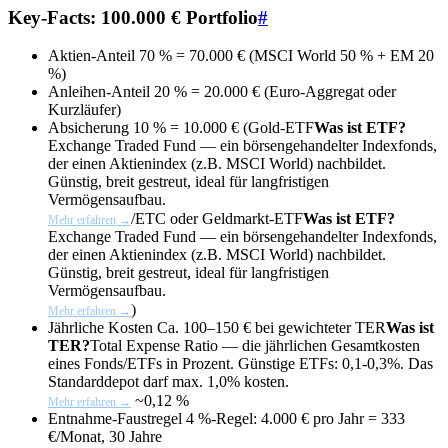
Key-Facts: 100.000 € Portfolio
#
Aktien-Anteil
70 % = 70.000 € (MSCI World 50 % + EM 20
%)
Anleihen-Anteil
20 % = 20.000 € (Euro-Aggregat oder
Kurzläufer)
Absicherung
10 % = 10.000 € (Gold-
ETF
Was ist ETF?
Exchange Traded Fund — ein börsengehandelter Indexfonds,
der einen Aktienindex (z.B. MSCI World) nachbildet.
Günstig, breit gestreut, ideal für langfristigen
Vermögensaufbau.
/ETC oder Geldmarkt-
ETF
Was ist ETF?
Mehr erfahren →
Exchange Traded Fund — ein börsengehandelter Indexfonds,
der einen Aktienindex (z.B. MSCI World) nachbildet.
Günstig, breit gestreut, ideal für langfristigen
Vermögensaufbau.
)
Mehr erfahren →
Jährliche Kosten
Ca. 100–150 € bei gewichteter
TER
Was ist
TER?
Total Expense Ratio — die jährlichen Gesamtkosten
eines Fonds/ETFs in Prozent. Günstige ETFs: 0,1-0,3%. Das
Standarddepot darf max. 1,0% kosten.
~0,12 %
Mehr erfahren →
Entnahme-Faustregel
4 %-Regel: 4.000 € pro Jahr = 333
€/Monat, 30 Jahre