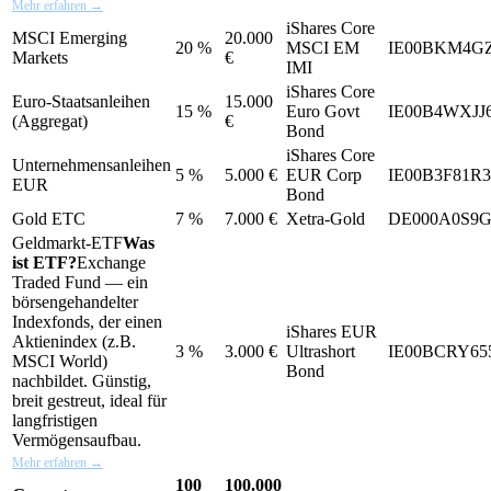
Mehr erfahren →
iShares Core
MSCI Emerging
20.000
20 %
MSCI EM
IE00BKM4G
Markets
€
IMI
iShares Core
Euro-Staatsanleihen
15.000
15 %
Euro Govt
IE00B4WXJJ
(Aggregat)
€
Bond
iShares Core
Unternehmensanleihen
5 %
5.000 €
EUR Corp
IE00B3F81R3
EUR
Bond
Gold ETC
7 %
7.000 €
Xetra-Gold
DE000A0S9
Geldmarkt-
ETF
Was
ist ETF?
Exchange
Traded Fund — ein
börsengehandelter
Indexfonds, der einen
iShares EUR
Aktienindex (z.B.
3 %
3.000 €
Ultrashort
IE00BCRY65
MSCI World)
Bond
nachbildet. Günstig,
breit gestreut, ideal für
langfristigen
Vermögensaufbau.
Mehr erfahren →
100
100.000