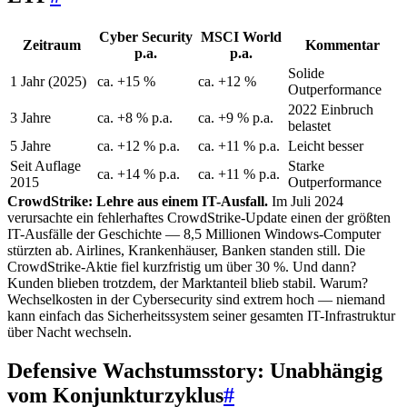
Cyber Security
MSCI World
Zeitraum
Kommentar
p.a.
p.a.
Solide
1 Jahr (2025)
ca. +15 %
ca. +12 %
Outperformance
2022 Einbruch
3 Jahre
ca. +8 % p.a.
ca. +9 % p.a.
belastet
5 Jahre
ca. +12 % p.a.
ca. +11 % p.a.
Leicht besser
Seit Auflage
Starke
ca. +14 % p.a.
ca. +11 % p.a.
2015
Outperformance
CrowdStrike: Lehre aus einem IT-Ausfall.
Im Juli 2024
verursachte ein fehlerhaftes CrowdStrike-Update einen der größten
IT-Ausfälle der Geschichte — 8,5 Millionen Windows-Computer
stürzten ab. Airlines, Krankenhäuser, Banken standen still. Die
CrowdStrike-Aktie fiel kurzfristig um über 30 %. Und dann?
Kunden blieben trotzdem, der Marktanteil blieb stabil. Warum?
Wechselkosten in der Cybersecurity sind extrem hoch — niemand
kann einfach das Sicherheitssystem seiner gesamten IT-Infrastruktur
über Nacht wechseln.
Defensive Wachstumsstory: Unabhängig
vom Konjunkturzyklus
#