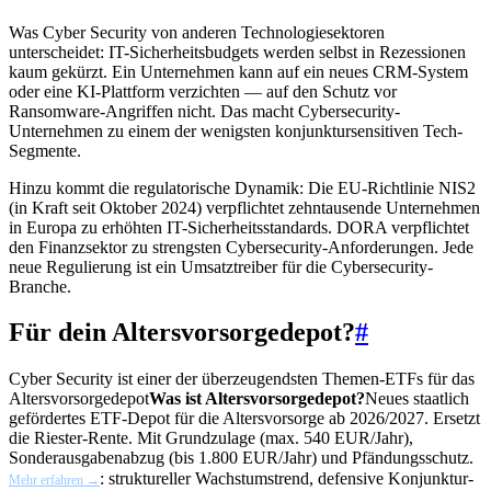
Was Cyber Security von anderen Technologiesektoren
unterscheidet: IT-Sicherheitsbudgets werden selbst in Rezessionen
kaum gekürzt. Ein Unternehmen kann auf ein neues CRM-System
oder eine KI-Plattform verzichten — auf den Schutz vor
Ransomware-Angriffen nicht. Das macht Cybersecurity-
Unternehmen zu einem der wenigsten konjunktursensitiven Tech-
Segmente.
Hinzu kommt die regulatorische Dynamik: Die EU-Richtlinie NIS2
(in Kraft seit Oktober 2024) verpflichtet zehntausende Unternehmen
in Europa zu erhöhten IT-Sicherheitsstandards. DORA verpflichtet
den Finanzsektor zu strengsten Cybersecurity-Anforderungen. Jede
neue Regulierung ist ein Umsatztreiber für die Cybersecurity-
Branche.
Für dein Altersvorsorgedepot?
#
Cyber Security ist einer der überzeugendsten Themen-ETFs für das
Altersvorsorgedepot
Was ist Altersvorsorgedepot?
Neues staatlich
gefördertes ETF-Depot für die Altersvorsorge ab 2026/2027. Ersetzt
die Riester-Rente. Mit Grundzulage (max. 540 EUR/Jahr),
Sonderausgabenabzug (bis 1.800 EUR/Jahr) und Pfändungsschutz.
: struktureller Wachstumstrend, defensive Konjunktur-
Mehr erfahren →