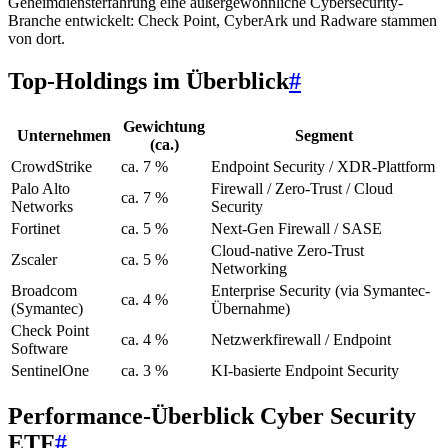
Geheimdiensterfahrung eine außergewöhnliche Cybersecurity-
Branche entwickelt: Check Point, CyberArk und Radware stammen
von dort.
Top-Holdings im Überblick
#
Gewichtung
Unternehmen
Segment
(ca.)
CrowdStrike
ca. 7 %
Endpoint Security / XDR-Plattform
Palo Alto
Firewall / Zero-Trust / Cloud
ca. 7 %
Networks
Security
Fortinet
ca. 5 %
Next-Gen Firewall / SASE
Cloud-native Zero-Trust
Zscaler
ca. 5 %
Networking
Broadcom
Enterprise Security (via Symantec-
ca. 4 %
(Symantec)
Übernahme)
Check Point
ca. 4 %
Netzwerkfirewall / Endpoint
Software
SentinelOne
ca. 3 %
KI-basierte Endpoint Security
Performance-Überblick Cyber Security
ETF
#