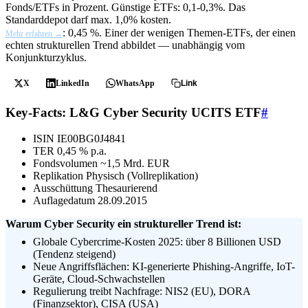
Fonds/ETFs in Prozent. Günstige ETFs: 0,1-0,3%. Das
Standarddepot darf max. 1,0% kosten.
: 0,45 %. Einer der wenigen Themen-ETFs, der einen
Mehr erfahren →
echten strukturellen Trend abbildet — unabhängig vom
Konjunkturzyklus.
X
LinkedIn
WhatsApp
Link
Key-Facts: L&G Cyber Security UCITS ETF
#
ISIN
IE00BG0J4841
TER
0,45 % p.a.
Fondsvolumen
~1,5 Mrd. EUR
Replikation
Physisch (Vollreplikation)
Ausschüttung
Thesaurierend
Auflagedatum
28.09.2015
Warum Cyber Security ein struktureller Trend ist:
Globale Cybercrime-Kosten 2025: über 8 Billionen USD
(Tendenz steigend)
Neue Angriffsflächen: KI-generierte Phishing-Angriffe, IoT-
Geräte, Cloud-Schwachstellen
Regulierung treibt Nachfrage: NIS2 (EU), DORA
(Finanzsektor), CISA (USA)