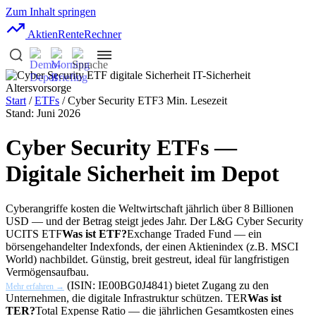
Zum Inhalt springen
AktienRente
Rechner
Start
/
ETFs
/ Cyber Security ETF
3 Min. Lesezeit
Stand: Juni 2026
Cyber Security ETFs —
Digitale Sicherheit im Depot
Cyberangriffe kosten die Weltwirtschaft jährlich über 8 Billionen
USD — und der Betrag steigt jedes Jahr. Der L&G Cyber Security
UCITS
ETF
Was ist ETF?
Exchange Traded Fund — ein
börsengehandelter Indexfonds, der einen Aktienindex (z.B. MSCI
World) nachbildet. Günstig, breit gestreut, ideal für langfristigen
Vermögensaufbau.
(ISIN: IE00BG0J4841) bietet Zugang zu den
Mehr erfahren →
Unternehmen, die digitale Infrastruktur schützen.
TER
Was ist
TER?
Total Expense Ratio — die jährlichen Gesamtkosten eines