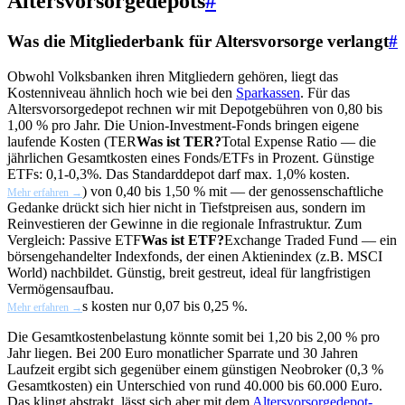
Altersvorsorgedepots
#
Was die Mitgliederbank für Altersvorsorge verlangt
#
Obwohl Volksbanken ihren Mitgliedern gehören, liegt das
Kostenniveau ähnlich hoch wie bei den
Sparkassen
. Für das
Altersvorsorgedepot rechnen wir mit Depotgebühren von 0,80 bis
1,00 % pro Jahr. Die Union-Investment-Fonds bringen eigene
laufende Kosten (
TER
Was ist TER?
Total Expense Ratio — die
jährlichen Gesamtkosten eines Fonds/ETFs in Prozent. Günstige
ETFs: 0,1-0,3%. Das Standarddepot darf max. 1,0% kosten.
) von 0,40 bis 1,50 % mit — der genossenschaftliche
Mehr erfahren →
Gedanke drückt sich hier nicht in Tiefstpreisen aus, sondern im
Reinvestieren der Gewinne in die regionale Infrastruktur. Zum
Vergleich: Passive
ETF
Was ist ETF?
Exchange Traded Fund — ein
börsengehandelter Indexfonds, der einen Aktienindex (z.B. MSCI
World) nachbildet. Günstig, breit gestreut, ideal für langfristigen
Vermögensaufbau.
s kosten nur 0,07 bis 0,25 %.
Mehr erfahren →
Die Gesamtkostenbelastung könnte somit bei 1,20 bis 2,00 % pro
Jahr liegen. Bei 200 Euro monatlicher Sparrate und 30 Jahren
Laufzeit ergibt sich gegenüber einem günstigen Neobroker (0,3 %
Gesamtkosten) ein Unterschied von rund 40.000 bis 60.000 Euro.
Das klingt abstrakt, lässt sich aber mit dem
Altersvorsorgedepot-