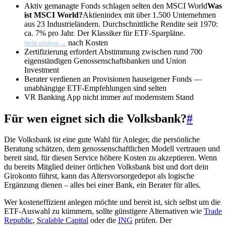
Aktiv gemanagte Fonds schlagen selten den
MSCI World
Was
ist MSCI World?
Aktienindex mit über 1.500 Unternehmen
aus 23 Industrieländern. Durchschnittliche Rendite seit 1970:
ca. 7% pro Jahr. Der Klassiker für ETF-Sparpläne.
nach Kosten
Mehr erfahren →
Zertifizierung erfordert Abstimmung zwischen rund 700
eigenständigen Genossenschaftsbanken und Union
Investment
Berater verdienen an Provisionen hauseigener Fonds —
unabhängige ETF-Empfehlungen sind selten
VR Banking App nicht immer auf modernstem Stand
Für wen eignet sich die Volksbank?
#
Die Volksbank ist eine gute Wahl für Anleger, die persönliche
Beratung schätzen, dem genossenschaftlichen Modell vertrauen und
bereit sind, für diesen Service höhere Kosten zu akzeptieren. Wenn
du bereits Mitglied deiner örtlichen Volksbank bist und dort dein
Girokonto führst, kann das Altersvorsorgedepot als logische
Ergänzung dienen – alles bei einer Bank, ein Berater für alles.
Wer kosteneffizient anlegen möchte und bereit ist, sich selbst um die
ETF-Auswahl zu kümmern, sollte günstigere Alternativen wie
Trade
Republic
,
Scalable Capital
oder die
ING
prüfen. Der