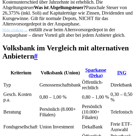
Kostenunterschied über Jahrzehnte ist erheblich. Die
Abgeltungsteuer
Was ist Abgeltungsteuer?
Pauschale Steuer von
26,375% (inkl. Soli) auf Kapitalerträge wie Zinsen, Dividenden und
Kursgewinne. Gilt für normale Depots, NICHT für das
Altersvorsorgedepot in der Ansparphase.
entfällt zwar beim Altersvorsorgedepot in der
Mehr erfahren →
Ansparphase – dieser Vorteil gilt aber bei jedem Anbieter gleich.
Volksbank im Vergleich mit alternativen
Anbietern
#
Sparkasse
Kriterium
Volksbank (Union)
ING
(Deka)
Öffentlich-
Typ
Genossenschaftsbank
Direktbank
rechtlich
Gesch. Kosten
0,30 – 0,50
0,80 – 1,00 %
0,80 – 1,00 %
p.a.
%
Persönlich
Persönlich (8.000+
Beratung
(10.000+
Telefonisch
Filialen)
Filialen)
Freie ETF-
Fondsgesellschaft
Union Investment
DekaBank
Auswahl