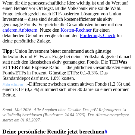
Wenn dir die genossenschaftliche Idee wichtig ist und du Wert auf
einen Berater vor Ort legst, ist die Volksbank eine solide Wahl.
Frage jedoch gezielt nach ETF-basierten Lösungen von Union
Investment – diese sind deutlich kosteneffizienter als aktiv
gemanagte Fonds. Vergleiche die Gesamtkosten immer mit den
anderen Anbietern
. Nutze den
Kosten-Rechner
für einen
detaillierten Gebührenvergleich und den
Förderungs-Check
für
deine persönliche Zulage.
Tipp:
Union Investment bietet zunehmend auch günstige
Indexfonds und ETFs an. Frage bei deiner Volksbank gezielt danach
statt nach den klassischen aktiv gemanagten Fonds. Die
TER
Was
ist TER?
Total Expense Ratio — die jährlichen Gesamtkosten eines
Fonds/ETFs in Prozent. Günstige ETFs: 0,1-0,3%. Das
Standarddepot darf max. 1,0% kosten.
-Differenz zwischen einem aktiven Fonds (1,2 %) und
Mehr erfahren →
einem ETF (0,2 %) summiert sich über 30 Jahre zu einem enormen
Betrag.
Stand: Mai 2026. Alle Angaben ohne Gewähr. Das pAV-Reformgesetz ist
vollständig beschlossen (Bundesrat: 24.04.2026). Das Altersvorsorgedepot
startet am 01.01.2027.
Deine persönliche Rendite jetzt berechnen
#