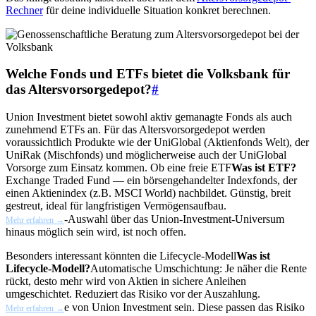
Rechner
für deine individuelle Situation konkret berechnen.
Welche Fonds und ETFs bietet die Volksbank für
das Altersvorsorgedepot?
#
Union Investment bietet sowohl aktiv gemanagte Fonds als auch
zunehmend ETFs an. Für das Altersvorsorgedepot werden
voraussichtlich Produkte wie der UniGlobal (Aktienfonds Welt), der
UniRak (Mischfonds) und möglicherweise auch der UniGlobal
Vorsorge zum Einsatz kommen. Ob eine freie
ETF
Was ist ETF?
Exchange Traded Fund — ein börsengehandelter Indexfonds, der
einen Aktienindex (z.B. MSCI World) nachbildet. Günstig, breit
gestreut, ideal für langfristigen Vermögensaufbau.
-Auswahl über das Union-Investment-Universum
Mehr erfahren →
hinaus möglich sein wird, ist noch offen.
Besonders interessant könnten die
Lifecycle-Modell
Was ist
Lifecycle-Modell?
Automatische Umschichtung: Je näher die Rente
rückt, desto mehr wird von Aktien in sichere Anleihen
umgeschichtet. Reduziert das Risiko vor der Auszahlung.
e von Union Investment sein. Diese passen das Risiko
Mehr erfahren →