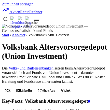
Zum Inhalt springen
AktienRente
Rechner
Start
/
Anbieter
/ Volksbank
8 Min. Lesezeit
Volksbank Altersvorsorgedepot
(Union Investment)
Die
Volks- und Raiffeisenbanken
setzen beim Altersvorsorgedepot
voraussichtlich auf Fonds von Union Investment – darunter
bewährte Produkte wie UniGlobal und UniRak. Was du zu Kosten,
Beratung und Fondsauswahl erwarten kannst.
X
LinkedIn
WhatsApp
Link
Key-Facts: Volksbank Altersvorsorgedepot
#