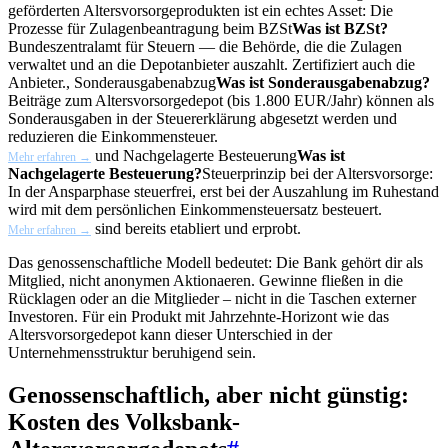
geförderten Altersvorsorgeprodukten ist ein echtes Asset: Die
Prozesse für Zulagenbeantragung beim
BZSt
Was ist BZSt?
Bundeszentralamt für Steuern — die Behörde, die die Zulagen
verwaltet und an die Depotanbieter auszahlt. Zertifiziert auch die
Anbieter.
,
Sonderausgabenabzug
Was ist Sonderausgabenabzug?
Beiträge zum Altersvorsorgedepot (bis 1.800 EUR/Jahr) können als
Sonderausgaben in der Steuererklärung abgesetzt werden und
reduzieren die Einkommensteuer.
und
Nachgelagerte Besteuerung
Was ist
Mehr erfahren →
Nachgelagerte Besteuerung?
Steuerprinzip bei der Altersvorsorge:
In der Ansparphase steuerfrei, erst bei der Auszahlung im Ruhestand
wird mit dem persönlichen Einkommensteuersatz besteuert.
sind bereits etabliert und erprobt.
Mehr erfahren →
Das genossenschaftliche Modell bedeutet: Die Bank gehört dir als
Mitglied, nicht anonymen Aktionaeren. Gewinne fließen in die
Rücklagen oder an die Mitglieder – nicht in die Taschen externer
Investoren. Für ein Produkt mit Jahrzehnte-Horizont wie das
Altersvorsorgedepot kann dieser Unterschied in der
Unternehmensstruktur beruhigend sein.
Genossenschaftlich, aber nicht günstig:
Kosten des Volksbank-