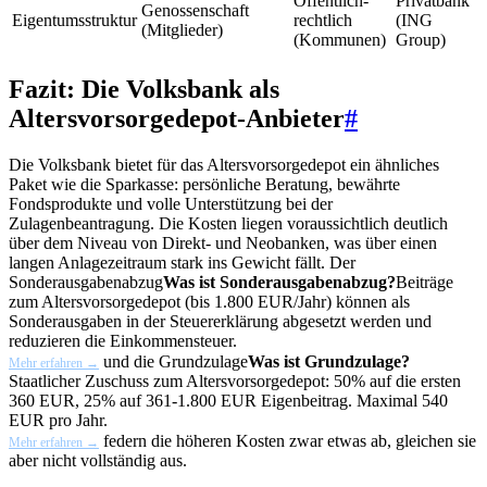
Öffentlich-
Privatbank
Genossenschaft
Eigentumsstruktur
rechtlich
(ING
(Mitglieder)
(Kommunen)
Group)
Fazit: Die Volksbank als
Altersvorsorgedepot-Anbieter
#
Die Volksbank bietet für das Altersvorsorgedepot ein ähnliches
Paket wie die Sparkasse: persönliche Beratung, bewährte
Fondsprodukte und volle Unterstützung bei der
Zulagenbeantragung. Die Kosten liegen voraussichtlich deutlich
über dem Niveau von Direkt- und Neobanken, was über einen
langen Anlagezeitraum stark ins Gewicht fällt. Der
Sonderausgabenabzug
Was ist Sonderausgabenabzug?
Beiträge
zum Altersvorsorgedepot (bis 1.800 EUR/Jahr) können als
Sonderausgaben in der Steuererklärung abgesetzt werden und
reduzieren die Einkommensteuer.
und die
Grundzulage
Was ist Grundzulage?
Mehr erfahren →
Staatlicher Zuschuss zum Altersvorsorgedepot: 50% auf die ersten
360 EUR, 25% auf 361-1.800 EUR Eigenbeitrag. Maximal 540
EUR pro Jahr.
federn die höheren Kosten zwar etwas ab, gleichen sie
Mehr erfahren →
aber nicht vollständig aus.