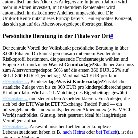
automatisch an das Alter des Anlegers an: In jungen Jahren wird
mehr in Aktien investiert, mit näherndem Rentenalter wird
automatisch in risikoärmere Anleihen umgeschichtet. Die
UniProfiRente nutzt dieses Prinzip bereits – ein erprobtes Konzept,
das sich gut auf das Altersvorsorgedepot übertragen lässt.
Persönliche Beratung in der Filiale vor Ort
#
Der zentrale Vorteil der Volksbank: persönliche Beratung in über
8.000 Filialen. Du kannst gemeinsam mit einem Berater dein
Risikoprofil bestimmen, die passende Fondsstrategie wählen und
Fragen zu
Grundzulage
Was ist Grundzulage?
Staatlicher Zuschuss
zum Altersvorsorgedepot: 50% auf die ersten 360 EUR, 25% auf
361-1.800 EUR Eigenbeitrag. Maximal 540 EUR pro Jahr.
,
Kinderzulage
Was ist Kinderzulage?
Zusätzliche
Mehr erfahren →
staatliche Zulage von bis zu 300 EUR pro kindergeldberechtigtem
Kind pro Jahr. Wird als 1:1-Matching des Eigenbeitrags gewährt.
und steuerlichen Aspekten klaeren. Für Anleger, die
Mehr erfahren →
sich bei der
ETF
Was ist ETF?
Exchange Traded Fund — ein
börsengehandelter Indexfonds, der einen Aktienindex (z.B. MSCI
World) nachbildet. Günstig, breit gestreut, ideal für langfristigen
Vermögensaufbau.
-Auswahl unsicher fuehlen oder komplexe
Mehr erfahren →
Lebenssituationen haben (z.B.
nach Heirat
oder
bei Teilzeit
), ist das
ein realer Mehrwert.